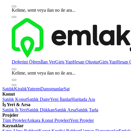
Kelime, semt veya ilan no ile ara...
Değerini Öğren
İlan Ver
Giriş Yap
Hesap Oluştur
Giriş Yap
Hesap O
Kelime, semt veya ilan no ile ara...
Satılık
Kiralık
Yatırım
Danışmanlar
Sat
Konut
Satılık Konut
Satılık Daire
Yeni İlanlar
Haritada Ara
İş Yeri & Arsa
Satılık İş Yeri
Satılık Dükkan
Satılık Arsa
Satılık Tarla
Projeler
Tüm Projeler
Ankara Konut Projeleri
Yeni Projeler
Kaynaklar
Satın Alma Rehberi
Konut Kredisi Rehberi
Uzman Danışmanlar
Emlakj