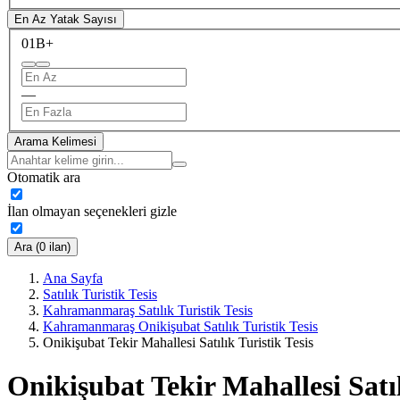
En Az Yatak Sayısı
0
1B+
—
Arama Kelimesi
Otomatik ara
İlan olmayan seçenekleri gizle
Ara (0 ilan)
Ana Sayfa
Satılık Turistik Tesis
Kahramanmaraş Satılık Turistik Tesis
Kahramanmaraş Onikişubat Satılık Turistik Tesis
Onikişubat Tekir Mahallesi Satılık Turistik Tesis
Onikişubat Tekir Mahallesi Satıl