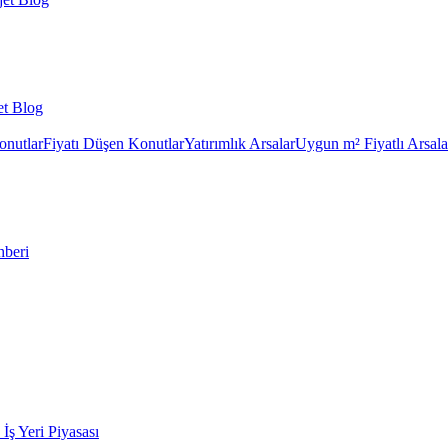
et Blog
onutlar
Fiyatı Düşen Konutlar
Yatırımlık Arsalar
Uygun m² Fiyatlı Arsala
hberi
k İş Yeri Piyasası