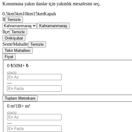
Konumuna yakın ilanlar için yakınlık mesafesini seç.
0.5km
5km
10km
15km
Kapalı
İl
Temizle
Kahramanmaraş
İlçe
Temizle
Onikişubat
Semt/Mahalle
Temizle
Tekir Mahallesi
Fiyat
0 ₺
50M+ ₺
—
Toplam Metrekare
0 m²
1B+ m²
—