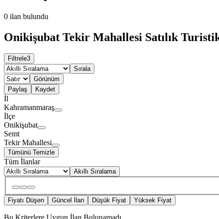
0
ilan bulundu
Onikişubat Tekir Mahallesi Satılık Turistik
Filtrele
3
Sırala
Görünüm
Paylaş
Kaydet
İl
Kahramanmaraş
İlçe
Onikişubat
Semt
Tekir Mahallesi
Tümünü Temizle
Tüm İlanlar
Akıllı Sıralama
Fiyatı Düşen
Güncel İlan
Düşük Fiyat
Yüksek Fiyat
Bu Kriterlere Uygun İlan Bulunamadı