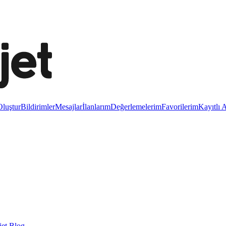
luştur
Bildirimler
Mesajlar
İlanlarım
Değerlemelerim
Favorilerim
Kayıtlı 
et Blog