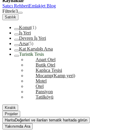
Kaynaklar
Satıcı Rehberi
Emlakjet Blog
Filtrele
3
Satılık
Konut
(1)
İş Yeri
Devren İş Yeri
Arsa
(5)
Kat Karşılığı Arsa
Turistik Tesis
Apart Otel
Butik Otel
Kaplıca Tesisi
Mocamp(Kamp yeri)
Motel
Otel
Pansiyon
Tatilköyü
Kiralık
Projeler
Harita
Değerleri ve ilanları tematik haritada görün
Yakınımda Ara