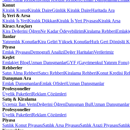
Konut
Kiralık Konut
Kiralık Daire
Günlük Kiralık Daire
Haritada Ara
İş Yeri & Arsa
Kiralık İş Yeri
Kiralık Dükkan
Kiralık İş Yeri Piyasası
Kiralık Arsa
Kiracı Araçları
Kira Değerini Öğren
Ne Kadar Ödeyebilirim
Kiralama Rehberi
Emlakj
İlanlar
Yatırımlık Konutlar
Kira Geliri Yüksek Konutlar
Hızlı Geri Dönüşlü K
Piyasa
Emlak Piyasası
Demografi Analizi
Değer Haritaları
Verilerimiz
Keşfet
Emlakjet Blog
Uzman Danışmanlar
GYF (Gayrimenkul Yatırım Fonu)
Rehberler
Satın Alma Rehberi
Satıcı Rehberi
Kiralama Rehberi
Konut Kredisi Re
Danışman Ara
Emlak Danışmanları
Emlak Ofisleri
Uzman Danışmanlar
Profesyoneller
Üyelik Paketleri
Reklam Çözümleri
Satış & Kiralama
Ücretsiz İlan Verin
Değerini Öğren
Danışman Bul
Uzman Danışmanlar
Profesyoneller
Üyelik Paketleri
Reklam Çözümleri
Piyasa
Satılık Konut Piyasası
Satılık Arsa Piyasası
Satılık Arazi Piyasası
Satılı