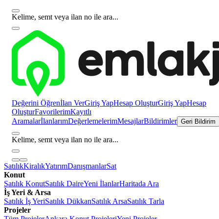
Kelime, semt veya ilan no ile ara...
Değerini Öğren
İlan Ver
Giriş Yap
Hesap Oluştur
Giriş Yap
Hesap
Oluştur
Favorilerim
Kayıtlı
Aramalar
İlanlarım
Değerlemelerim
Mesajlar
Bildirimler
Geri Bildirim
Kelime, semt veya ilan no ile ara...
Satılık
Kiralık
Yatırım
Danışmanlar
Sat
Konut
Satılık Konut
Satılık Daire
Yeni İlanlar
Haritada Ara
İş Yeri & Arsa
Satılık İş Yeri
Satılık Dükkan
Satılık Arsa
Satılık Tarla
Projeler
Tüm Projeler
Ankara Konut Projeleri
Yeni Projeler