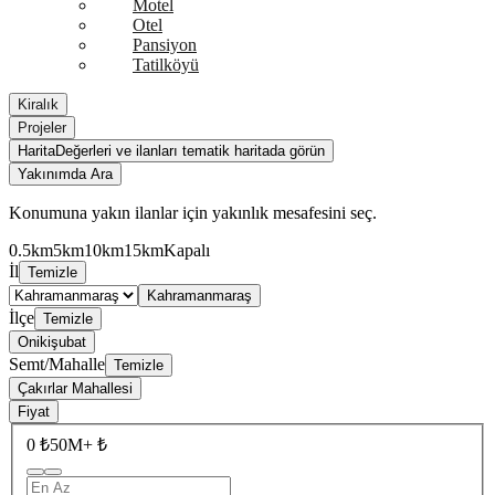
Motel
Otel
Pansiyon
Tatilköyü
Kiralık
Projeler
Harita
Değerleri ve ilanları tematik haritada görün
Yakınımda Ara
Konumuna yakın ilanlar için yakınlık mesafesini seç.
0.5km
5km
10km
15km
Kapalı
İl
Temizle
Kahramanmaraş
İlçe
Temizle
Onikişubat
Semt/Mahalle
Temizle
Çakırlar Mahallesi
Fiyat
0 ₺
50M+ ₺