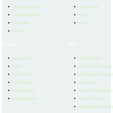
Konut Kredisi Rehberi
İnsan Kaynakları
Ne Kadar Ödeyebilirim
İletişim
Emlak Değeri
Yardım
Verilerimiz
Hizmetler
Yasal
Danışman Bul
Kullanım Koşulları
Projeler
Bireysel Üyelik Sözleşmesi
Ücretsiz İlan Verin
Çerez Politikası ve Aydınlat
Üyelik Paketleri
Çerez Ayarları
EmlakZeka Asistan
Kullanıcı Veri Gizliliği Bildi
Uzman Danışmanlar
Ziyaretçi Veri Gizliliği
Müşteri Yetkilisi Veri Gizlili