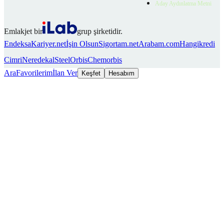
Aday Aydınlatma Metni
Emlakjet bir
grup şirketidir.
Endeksa
Kariyer.net
İşin Olsun
Sigortam.net
Arabam.com
Hangikredi
Cimri
Neredekal
SteelOrbis
Chemorbis
Ara
Favorilerim
İlan Ver
Keşfet
Hesabım