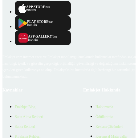
APP STORE
'dan
İNDİRİN
PLAY STORE
'dan
İNDİRİN
APP GALLERY
'den
İNDİRİN
Emlakjet.com internet sitesi ve Emlakjet mobil uygulamalarında kullanıcılar tarafından sağlana
ilan, bilgi, içerik ve görselin gerçekliği, orijinalliği, güvenilirliği ve doğruluğuna ilişkin soru
içerikleri giren kullanıcıya ait olup, Emlakjet'in bu hususlarla ilgili herhangi bir sorumluluğu
bulunmamaktadır.
Kaynaklar
Emlakjet Hakkında
Emlakjet Blog
Hakkımızda
Satın Alma Rehberi
Ödüllerimiz
Satıcı Rehberi
Reklam Çözümleri
Kiralama Rehberi
Kurumsal Materyaller