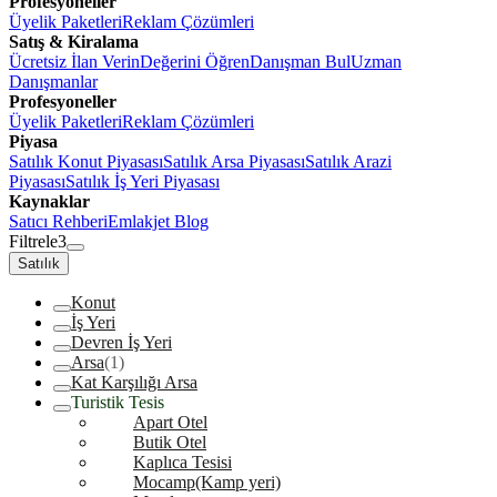
Profesyoneller
Üyelik Paketleri
Reklam Çözümleri
Satış & Kiralama
Ücretsiz İlan Verin
Değerini Öğren
Danışman Bul
Uzman
Danışmanlar
Profesyoneller
Üyelik Paketleri
Reklam Çözümleri
Piyasa
Satılık Konut Piyasası
Satılık Arsa Piyasası
Satılık Arazi
Piyasası
Satılık İş Yeri Piyasası
Kaynaklar
Satıcı Rehberi
Emlakjet Blog
Filtrele
3
Satılık
Konut
İş Yeri
Devren İş Yeri
Arsa
(1)
Kat Karşılığı Arsa
Turistik Tesis
Apart Otel
Butik Otel
Kaplıca Tesisi
Mocamp(Kamp yeri)