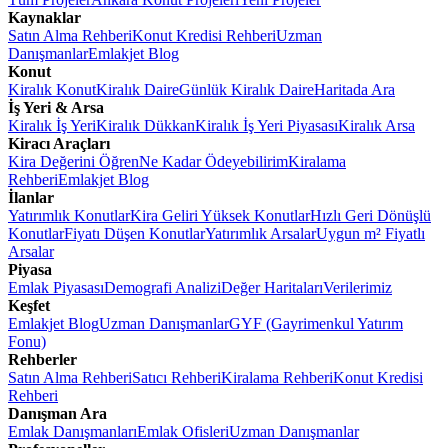
Kaynaklar
Satın Alma Rehberi
Konut Kredisi Rehberi
Uzman
Danışmanlar
Emlakjet Blog
Konut
Kiralık Konut
Kiralık Daire
Günlük Kiralık Daire
Haritada Ara
İş Yeri & Arsa
Kiralık İş Yeri
Kiralık Dükkan
Kiralık İş Yeri Piyasası
Kiralık Arsa
Kiracı Araçları
Kira Değerini Öğren
Ne Kadar Ödeyebilirim
Kiralama
Rehberi
Emlakjet Blog
İlanlar
Yatırımlık Konutlar
Kira Geliri Yüksek Konutlar
Hızlı Geri Dönüşlü
Konutlar
Fiyatı Düşen Konutlar
Yatırımlık Arsalar
Uygun m² Fiyatlı
Arsalar
Piyasa
Emlak Piyasası
Demografi Analizi
Değer Haritaları
Verilerimiz
Keşfet
Emlakjet Blog
Uzman Danışmanlar
GYF (Gayrimenkul Yatırım
Fonu)
Rehberler
Satın Alma Rehberi
Satıcı Rehberi
Kiralama Rehberi
Konut Kredisi
Rehberi
Danışman Ara
Emlak Danışmanları
Emlak Ofisleri
Uzman Danışmanlar