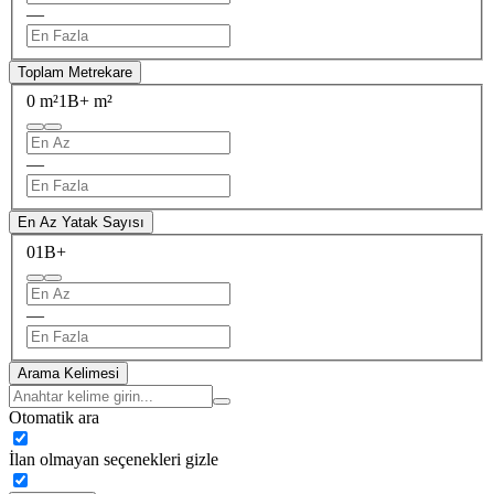
—
Toplam Metrekare
0 m²
1B+ m²
—
En Az Yatak Sayısı
0
1B+
—
Arama Kelimesi
Otomatik ara
İlan olmayan seçenekleri gizle