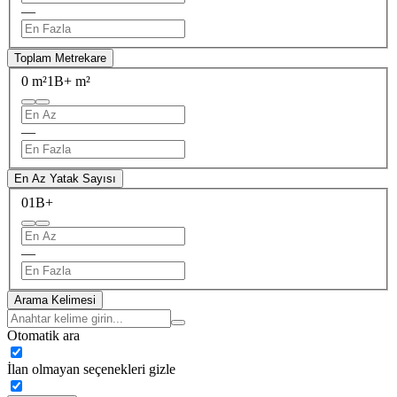
—
Toplam Metrekare
0 m²
1B+ m²
—
En Az Yatak Sayısı
0
1B+
—
Arama Kelimesi
Otomatik ara
İlan olmayan seçenekleri gizle