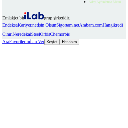
Aday Aydınlatma Metni
Emlakjet bir
grup şirketidir.
Endeksa
Kariyer.net
İşin Olsun
Sigortam.net
Arabam.com
Hangikredi
Cimri
Neredekal
SteelOrbis
Chemorbis
Ara
Favorilerim
İlan Ver
Keşfet
Hesabım