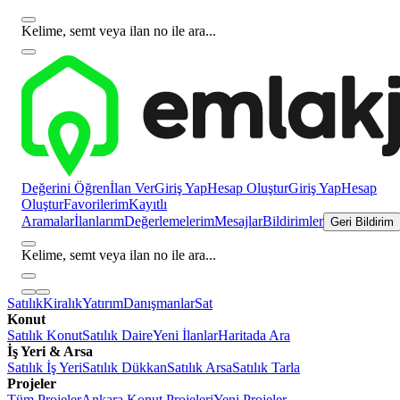
Kelime, semt veya ilan no ile ara...
Değerini Öğren
İlan Ver
Giriş Yap
Hesap Oluştur
Giriş Yap
Hesap
Oluştur
Favorilerim
Kayıtlı
Aramalar
İlanlarım
Değerlemelerim
Mesajlar
Bildirimler
Geri Bildirim
Kelime, semt veya ilan no ile ara...
Satılık
Kiralık
Yatırım
Danışmanlar
Sat
Konut
Satılık Konut
Satılık Daire
Yeni İlanlar
Haritada Ara
İş Yeri & Arsa
Satılık İş Yeri
Satılık Dükkan
Satılık Arsa
Satılık Tarla
Projeler
Tüm Projeler
Ankara Konut Projeleri
Yeni Projeler