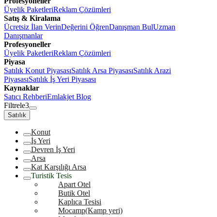
Profesyoneller
Üyelik Paketleri
Reklam Çözümleri
Satış & Kiralama
Ücretsiz İlan Verin
Değerini Öğren
Danışman Bul
Uzman
Danışmanlar
Profesyoneller
Üyelik Paketleri
Reklam Çözümleri
Piyasa
Satılık Konut Piyasası
Satılık Arsa Piyasası
Satılık Arazi
Piyasası
Satılık İş Yeri Piyasası
Kaynaklar
Satıcı Rehberi
Emlakjet Blog
Filtrele
3
Satılık
Konut
İş Yeri
Devren İş Yeri
Arsa
Kat Karşılığı Arsa
Turistik Tesis
Apart Otel
Butik Otel
Kaplıca Tesisi
Mocamp(Kamp yeri)