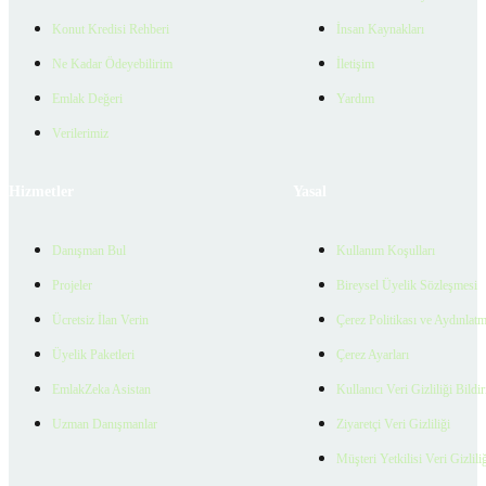
Konut Kredisi Rehberi
İnsan Kaynakları
Ne Kadar Ödeyebilirim
İletişim
Emlak Değeri
Yardım
Verilerimiz
Hizmetler
Yasal
Danışman Bul
Kullanım Koşulları
Projeler
Bireysel Üyelik Sözleşmesi
Ücretsiz İlan Verin
Çerez Politikası ve Aydınlat
Üyelik Paketleri
Çerez Ayarları
EmlakZeka Asistan
Kullanıcı Veri Gizliliği Bildi
Uzman Danışmanlar
Ziyaretçi Veri Gizliliği
Müşteri Yetkilisi Veri Gizlili