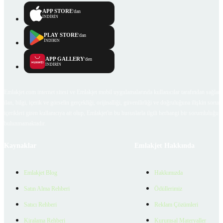
APP STORE
'dan
İNDİRİN
PLAY STORE
'dan
İNDİRİN
APP GALLERY
'den
İNDİRİN
Emlakjet.com internet sitesi ve Emlakjet mobil uygulamalarında kullanıcılar tarafından sağlana
ilan, bilgi, içerik ve görselin gerçekliği, orijinalliği, güvenilirliği ve doğruluğuna ilişkin soru
içerikleri giren kullanıcıya ait olup, Emlakjet'in bu hususlarla ilgili herhangi bir sorumluluğu
bulunmamaktadır.
Kaynaklar
Emlakjet Hakkında
Emlakjet Blog
Hakkımızda
Satın Alma Rehberi
Ödüllerimiz
Satıcı Rehberi
Reklam Çözümleri
Kiralama Rehberi
Kurumsal Materyaller