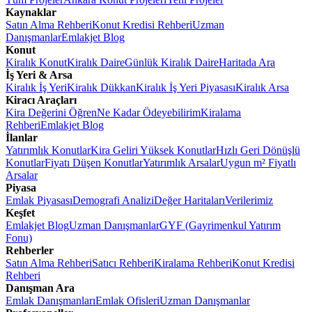
Kaynaklar
Satın Alma Rehberi
Konut Kredisi Rehberi
Uzman
Danışmanlar
Emlakjet Blog
Konut
Kiralık Konut
Kiralık Daire
Günlük Kiralık Daire
Haritada Ara
İş Yeri & Arsa
Kiralık İş Yeri
Kiralık Dükkan
Kiralık İş Yeri Piyasası
Kiralık Arsa
Kiracı Araçları
Kira Değerini Öğren
Ne Kadar Ödeyebilirim
Kiralama
Rehberi
Emlakjet Blog
İlanlar
Yatırımlık Konutlar
Kira Geliri Yüksek Konutlar
Hızlı Geri Dönüşlü
Konutlar
Fiyatı Düşen Konutlar
Yatırımlık Arsalar
Uygun m² Fiyatlı
Arsalar
Piyasa
Emlak Piyasası
Demografi Analizi
Değer Haritaları
Verilerimiz
Keşfet
Emlakjet Blog
Uzman Danışmanlar
GYF (Gayrimenkul Yatırım
Fonu)
Rehberler
Satın Alma Rehberi
Satıcı Rehberi
Kiralama Rehberi
Konut Kredisi
Rehberi
Danışman Ara
Emlak Danışmanları
Emlak Ofisleri
Uzman Danışmanlar