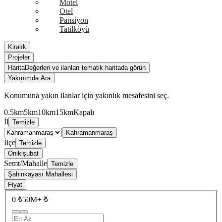
Motel
Otel
Pansiyon
Tatilköyü
Kiralık
Projeler
Harita
Değerleri ve ilanları tematik haritada görün
Yakınımda Ara
Konumuna yakın ilanlar için yakınlık mesafesini seç.
0.5km
5km
10km
15km
Kapalı
İl
Temizle
Kahramanmaraş
İlçe
Temizle
Onikişubat
Semt/Mahalle
Temizle
Şahinkayası Mahallesi
Fiyat
0 ₺
50M+ ₺