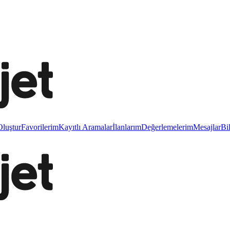
luştur
Favorilerim
Kayıtlı Aramalar
İlanlarım
Değerlemelerim
Mesajlar
Bi