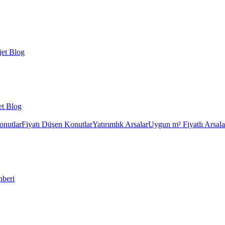
et Blog
et Blog
onutlar
Fiyatı Düşen Konutlar
Yatırımlık Arsalar
Uygun m² Fiyatlı Arsala
hberi