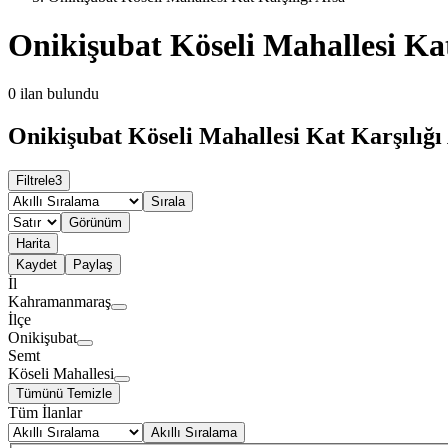
Onikişubat Köseli Mahallesi Kat
0
ilan bulundu
Onikişubat Köseli Mahallesi Kat Karşılığı 
Filtrele
3
Sırala
Görünüm
Harita
Kaydet
Paylaş
İl
Kahramanmaraş
İlçe
Onikişubat
Semt
Köseli Mahallesi
Tümünü Temizle
Tüm İlanlar
Akıllı Sıralama