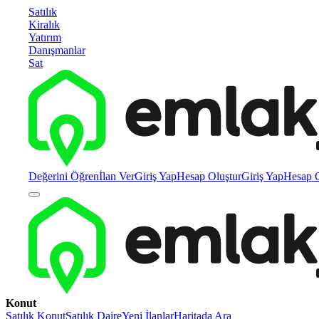
Satılık
Kiralık
Yatırım
Danışmanlar
Sat
Değerini Öğren
İlan Ver
Giriş Yap
Hesap Oluştur
Giriş Yap
Hesap O
Konut
Satılık Konut
Satılık Daire
Yeni İlanlar
Haritada Ara