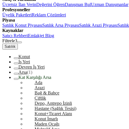
Ücretsiz İlan Verin
Değerini Öğren
Danışman Bul
Uzman Danışmanlar
Profesyoneller
Üyelik Paketleri
Reklam Çözümleri
Piyasa
Satılık Konut Piyasası
Satılık Arsa Piyasası
Satılık Arazi Piyasası
Satılı
Kaynaklar
Satıcı Rehberi
Emlakjet Blog
Filtrele
3
Satılık
Konut
İş Yeri
Devren İş Yeri
Arsa
(1)
Kat Karşılığı Arsa
Ada
Arazi
Bağ & Bahçe
Çiftlik
Depo, Antrepo İzinli
Hastane (Sağlık Tesisi)
Konut+Ticaret Alanı
Konut İmarlı
Maden Ocağı