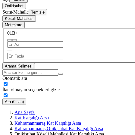
Onikişubat
Semt/Mahalle
Temizle
Köseli Mahallesi
Metrekare
0
1B+
—
Arama Kelimesi
Otomatik ara
İlan olmayan seçenekleri gizle
Ara (0 ilan)
Ana Sayfa
Kat Karşılığı Arsa
Kahramanmaraş Kat Karşılığı Arsa
Kahramanmaraş Onikişubat Kat Karşılığı Arsa
Onikişubat Köseli Mahallesi Kat Karşılığı Arsa