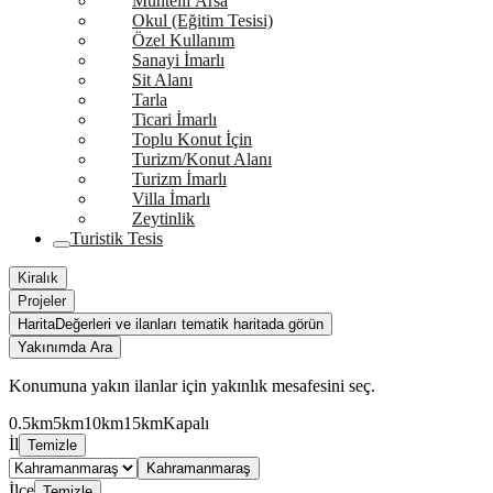
Muhtelif Arsa
Okul (Eğitim Tesisi)
Özel Kullanım
Sanayi İmarlı
Sit Alanı
Tarla
Ticari İmarlı
Toplu Konut İçin
Turizm/Konut Alanı
Turizm İmarlı
Villa İmarlı
Zeytinlik
Turistik Tesis
Kiralık
Projeler
Harita
Değerleri ve ilanları tematik haritada görün
Yakınımda Ara
Konumuna yakın ilanlar için yakınlık mesafesini seç.
0.5km
5km
10km
15km
Kapalı
İl
Temizle
Kahramanmaraş
İlçe
Temizle