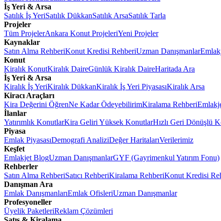
İş Yeri & Arsa
Satılık İş Yeri
Satılık Dükkan
Satılık Arsa
Satılık Tarla
Projeler
Tüm Projeler
Ankara Konut Projeleri
Yeni Projeler
Kaynaklar
Satın Alma Rehberi
Konut Kredisi Rehberi
Uzman Danışmanlar
Emlakj
Konut
Kiralık Konut
Kiralık Daire
Günlük Kiralık Daire
Haritada Ara
İş Yeri & Arsa
Kiralık İş Yeri
Kiralık Dükkan
Kiralık İş Yeri Piyasası
Kiralık Arsa
Kiracı Araçları
Kira Değerini Öğren
Ne Kadar Ödeyebilirim
Kiralama Rehberi
Emlakj
İlanlar
Yatırımlık Konutlar
Kira Geliri Yüksek Konutlar
Hızlı Geri Dönüşlü K
Piyasa
Emlak Piyasası
Demografi Analizi
Değer Haritaları
Verilerimiz
Keşfet
Emlakjet Blog
Uzman Danışmanlar
GYF (Gayrimenkul Yatırım Fonu)
Rehberler
Satın Alma Rehberi
Satıcı Rehberi
Kiralama Rehberi
Konut Kredisi Re
Danışman Ara
Emlak Danışmanları
Emlak Ofisleri
Uzman Danışmanlar
Profesyoneller
Üyelik Paketleri
Reklam Çözümleri
Satış & Kiralama