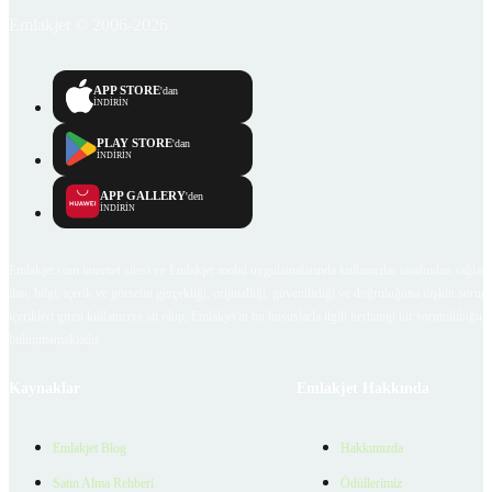
Emlakjet © 2006-2026
APP STORE
'dan
İNDİRİN
PLAY STORE
'dan
İNDİRİN
APP GALLERY
'den
İNDİRİN
Emlakjet.com internet sitesi ve Emlakjet mobil uygulamalarında kullanıcılar tarafından sağlana
ilan, bilgi, içerik ve görselin gerçekliği, orijinalliği, güvenilirliği ve doğruluğuna ilişkin soru
içerikleri giren kullanıcıya ait olup, Emlakjet'in bu hususlarla ilgili herhangi bir sorumluluğu
bulunmamaktadır.
Kaynaklar
Emlakjet Hakkında
Emlakjet Blog
Hakkımızda
Satın Alma Rehberi
Ödüllerimiz