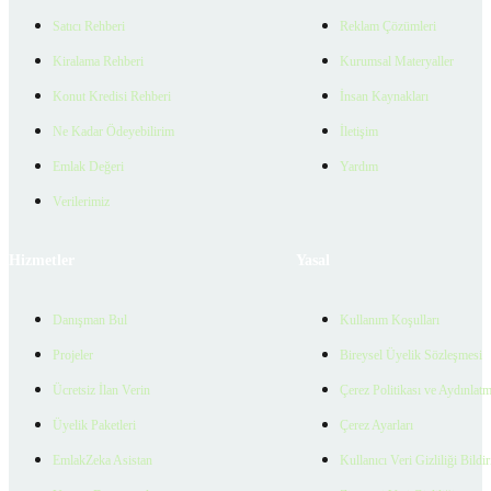
Satıcı Rehberi
Reklam Çözümleri
Kiralama Rehberi
Kurumsal Materyaller
Konut Kredisi Rehberi
İnsan Kaynakları
Ne Kadar Ödeyebilirim
İletişim
Emlak Değeri
Yardım
Verilerimiz
Hizmetler
Yasal
Danışman Bul
Kullanım Koşulları
Projeler
Bireysel Üyelik Sözleşmesi
Ücretsiz İlan Verin
Çerez Politikası ve Aydınlat
Üyelik Paketleri
Çerez Ayarları
EmlakZeka Asistan
Kullanıcı Veri Gizliliği Bildi