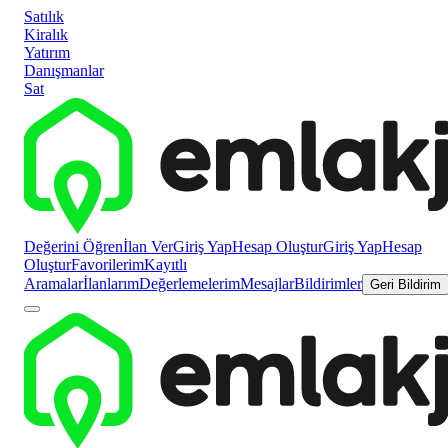
Satılık
Kiralık
Yatırım
Danışmanlar
Sat
Değerini Öğren
İlan Ver
Giriş Yap
Hesap Oluştur
Giriş Yap
Hesap
Oluştur
Favorilerim
Kayıtlı
Aramalar
İlanlarım
Değerlemelerim
Mesajlar
Bildirimler
Geri Bildirim