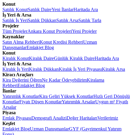
Konut
Satılık Konut
Satılık Daire
Yeni İlanlar
Haritada Ara
İş Yeri & Arsa
Satılık İş Yeri
Satılık Dükkan
Satılık Arsa
Satılık Tarla
Projeler
Tüm Projeler
Ankara Konut Projeleri
Yeni Projeler
Kaynaklar
Satın Alma Rehberi
Konut Kredisi Rehberi
Uzman
Danışmanlar
Emlakjet Blog
Konut
Kiralık Konut
Kiralık Daire
Günlük Kiralık Daire
Haritada Ara
İş Yeri & Arsa
Kiralık İş Yeri
Kiralık Dükkan
Kiralık İş Yeri Piyasası
Kiralık Arsa
Kiracı Araçları
Kira Değerini Öğren
Ne Kadar Ödeyebilirim
Kiralama
Rehberi
Emlakjet Blog
İlanlar
Yatırımlık Konutlar
Kira Geliri Yüksek Konutlar
Hızlı Geri Dönüşlü
Konutlar
Fiyatı Düşen Konutlar
Yatırımlık Arsalar
Uygun m² Fiyatlı
Arsalar
Piyasa
Emlak Piyasası
Demografi Analizi
Değer Haritaları
Verilerimiz
Keşfet
Emlakjet Blog
Uzman Danışmanlar
GYF (Gayrimenkul Yatırım
Fonu)