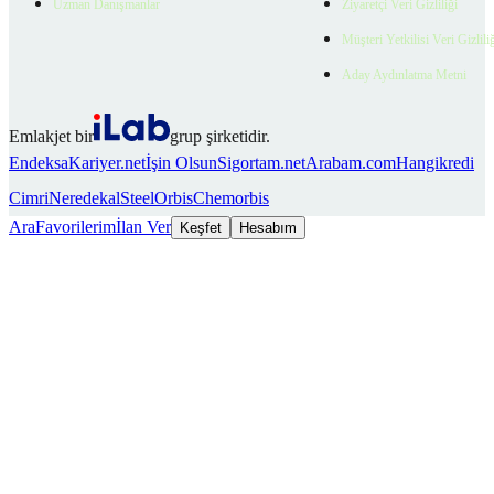
Uzman Danışmanlar
Ziyaretçi Veri Gizliliği
Müşteri Yetkilisi Veri Gizlili
Aday Aydınlatma Metni
Emlakjet bir
grup şirketidir.
Endeksa
Kariyer.net
İşin Olsun
Sigortam.net
Arabam.com
Hangikredi
Cimri
Neredekal
SteelOrbis
Chemorbis
Ara
Favorilerim
İlan Ver
Keşfet
Hesabım