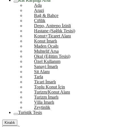
Kat Karşılığı Arsa
Ada
Arazi
Bağ & Bahçe
Çiftlik
Depo, Antrepo İzinli
Hastane (Sağlık Tesisi)
Konut+Ticaret Alanı
Konut İmarlı
Maden Ocağı
Muhtelif Arsa
Okul (Eğitim Tesisi)
Özel Kullanım
Sanayi İmarlı
Sit Alanı
Tarla
Ticari İmarlı
Toplu Konut İçin
Turizm/Konut Alanı
Turizm İmarlı
Villa İmarlı
Zeytinlik
Turistik Tesis
Kiralık