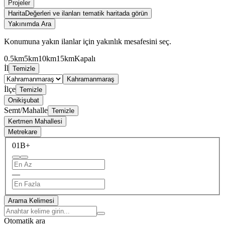
Projeler
Harita
Değerleri ve ilanları tematik haritada görün
Yakınımda Ara
Konumuna yakın ilanlar için yakınlık mesafesini seç.
0.5km
5km
10km
15km
Kapalı
İl
Temizle
Kahramanmaraş
İlçe
Temizle
Onikişubat
Semt/Mahalle
Temizle
Kertmen Mahallesi
Metrekare
0
1B+
—
Arama Kelimesi
Otomatik ara