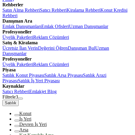
Rehberler
Satın Alma Rehberi
Satıcı Rehberi
Kiralama Rehberi
Konut Kredisi
Rehberi
Danışman Ara
Emlak Danışmanları
Emlak Ofisleri
Uzman Danışmanlar
Profesyoneller
Üyelik Paketleri
Reklam Çözümleri
Satış & Kiralama
Ücretsiz İlan Verin
Değerini Öğren
Danışman Bul
Uzman
Danışmanlar
Profesyoneller
Üyelik Paketleri
Reklam Çözümleri
Piyasa
Satılık Konut Piyasası
Satılık Arsa Piyasası
Satılık Arazi
Piyasası
Satılık İş Yeri Piyasası
Kaynaklar
Satıcı Rehberi
Emlakjet Blog
Filtrele
3
Satılık
Konut
İş Yeri
Devren İş Yeri
Arsa