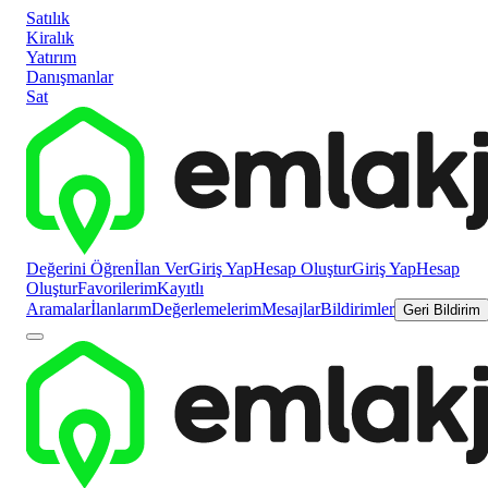
Satılık
Kiralık
Yatırım
Danışmanlar
Sat
Değerini Öğren
İlan Ver
Giriş Yap
Hesap Oluştur
Giriş Yap
Hesap
Oluştur
Favorilerim
Kayıtlı
Aramalar
İlanlarım
Değerlemelerim
Mesajlar
Bildirimler
Geri Bildirim