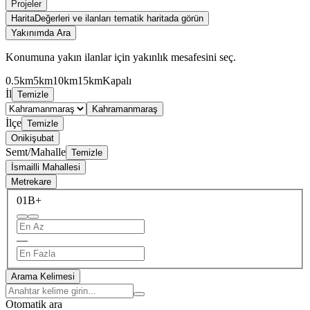
Projeler
Harita
Değerleri ve ilanları tematik haritada görün
Yakınımda Ara
Konumuna yakın ilanlar için yakınlık mesafesini seç.
0.5km
5km
10km
15km
Kapalı
İl
Temizle
Kahramanmaraş
İlçe
Temizle
Onikişubat
Semt/Mahalle
Temizle
İsmailli Mahallesi
Metrekare
0
1B+
—
Arama Kelimesi
Otomatik ara