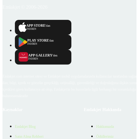
Emlakjet © 2006-2026
APP STORE
'dan
İNDİRİN
PLAY STORE
'dan
İNDİRİN
APP GALLERY
'den
İNDİRİN
Emlakjet.com internet sitesi ve Emlakjet mobil uygulamalarında kullanıcılar tarafından sağlana
ilan, bilgi, içerik ve görselin gerçekliği, orijinalliği, güvenilirliği ve doğruluğuna ilişkin soru
içerikleri giren kullanıcıya ait olup, Emlakjet'in bu hususlarla ilgili herhangi bir sorumluluğu
bulunmamaktadır.
Kaynaklar
Emlakjet Hakkında
Emlakjet Blog
Hakkımızda
Satın Alma Rehberi
Ödüllerimiz