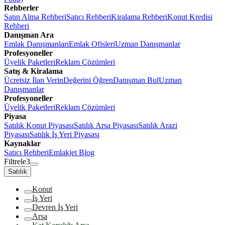
Rehberler
Satın Alma Rehberi
Satıcı Rehberi
Kiralama Rehberi
Konut Kredisi
Rehberi
Danışman Ara
Emlak Danışmanları
Emlak Ofisleri
Uzman Danışmanlar
Profesyoneller
Üyelik Paketleri
Reklam Çözümleri
Satış & Kiralama
Ücretsiz İlan Verin
Değerini Öğren
Danışman Bul
Uzman
Danışmanlar
Profesyoneller
Üyelik Paketleri
Reklam Çözümleri
Piyasa
Satılık Konut Piyasası
Satılık Arsa Piyasası
Satılık Arazi
Piyasası
Satılık İş Yeri Piyasası
Kaynaklar
Satıcı Rehberi
Emlakjet Blog
Filtrele
3
Satılık
Konut
İş Yeri
Devren İş Yeri
Arsa