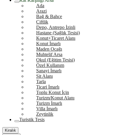
Kat Karşılığı Arsa
Ada
Arazi
Bağ & Bahçe
Çiftlik
Depo, Antrepo İzinli
Hastane (Sağlık Tesisi)
Konut+Ticaret Alanı
Konut İmarlı
Maden Ocağı
Muhtelif Arsa
Okul (Eğitim Tesisi)
Özel Kullanım
Sanayi İmarlı
Sit Alanı
Tarla
Ticari İmarlı
Toplu Konut İçin
Turizm/Konut Alanı
Turizm İmarlı
Villa İmarlı
Zeytinlik
Turistik Tesis
Kiralık