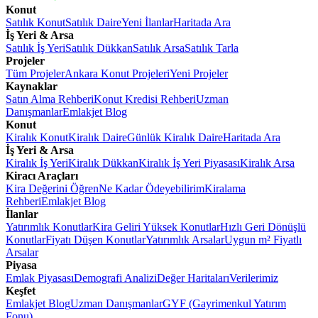
Konut
Satılık Konut
Satılık Daire
Yeni İlanlar
Haritada Ara
İş Yeri & Arsa
Satılık İş Yeri
Satılık Dükkan
Satılık Arsa
Satılık Tarla
Projeler
Tüm Projeler
Ankara Konut Projeleri
Yeni Projeler
Kaynaklar
Satın Alma Rehberi
Konut Kredisi Rehberi
Uzman
Danışmanlar
Emlakjet Blog
Konut
Kiralık Konut
Kiralık Daire
Günlük Kiralık Daire
Haritada Ara
İş Yeri & Arsa
Kiralık İş Yeri
Kiralık Dükkan
Kiralık İş Yeri Piyasası
Kiralık Arsa
Kiracı Araçları
Kira Değerini Öğren
Ne Kadar Ödeyebilirim
Kiralama
Rehberi
Emlakjet Blog
İlanlar
Yatırımlık Konutlar
Kira Geliri Yüksek Konutlar
Hızlı Geri Dönüşlü
Konutlar
Fiyatı Düşen Konutlar
Yatırımlık Arsalar
Uygun m² Fiyatlı
Arsalar
Piyasa
Emlak Piyasası
Demografi Analizi
Değer Haritaları
Verilerimiz
Keşfet
Emlakjet Blog
Uzman Danışmanlar
GYF (Gayrimenkul Yatırım
Fonu)