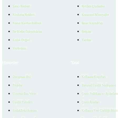
Satıcı Rehberi
Reklam Çözümleri
Kiralama Rehberi
Kurumsal Materyaller
Konut Kredisi Rehberi
İnsan Kaynakları
Ne Kadar Ödeyebilirim
İletişim
Emlak Değeri
Yardım
Verilerimiz
Hizmetler
Yasal
Danışman Bul
Kullanım Koşulları
Projeler
Bireysel Üyelik Sözleşmesi
Ücretsiz İlan Verin
Çerez Politikası ve Aydınlat
Üyelik Paketleri
Çerez Ayarları
EmlakZeka Asistan
Kullanıcı Veri Gizliliği Bildi