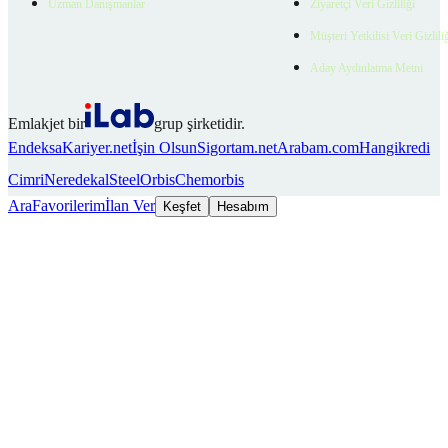
Uzman Danışmanlar
Ziyaretçi Veri Gizliliği
Müşteri Yetkilisi Veri Gizlili
Aday Aydınlatma Metni
Emlakjet bir
grup şirketidir.
Endeksa
Kariyer.net
İşin Olsun
Sigortam.net
Arabam.com
Hangikredi
Cimri
Neredekal
SteelOrbis
Chemorbis
Ara
Favorilerim
İlan Ver
Keşfet
Hesabım