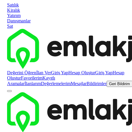
Satılık
Kiralık
Yatırım
Danışmanlar
Sat
Değerini Öğren
İlan Ver
Giriş Yap
Hesap Oluştur
Giriş Yap
Hesap
Oluştur
Favorilerim
Kayıtlı
Aramalar
İlanlarım
Değerlemelerim
Mesajlar
Bildirimler
Geri Bildirim