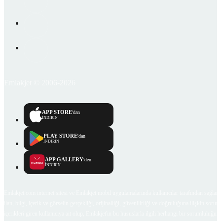
Emlakjet © 2006-2026
APP STORE
'dan
İNDİRİN
PLAY STORE
'dan
İNDİRİN
APP GALLERY
'den
İNDİRİN
Emlakjet.com internet sitesi ve Emlakjet mobil uygulamalarında kullanıcılar tarafından sağlana
ilan, bilgi, içerik ve görselin gerçekliği, orijinalliği, güvenilirliği ve doğruluğuna ilişkin soru
içerikleri giren kullanıcıya ait olup, Emlakjet'in bu hususlarla ilgili herhangi bir sorumluluğu