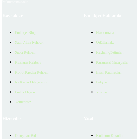
bulunmamaktadır.
Kaynaklar
Emlakjet Hakkında
Emlakjet Blog
Hakkımızda
Satın Alma Rehberi
Ödüllerimiz
Satıcı Rehberi
Reklam Çözümleri
Kiralama Rehberi
Kurumsal Materyaller
Konut Kredisi Rehberi
İnsan Kaynakları
Ne Kadar Ödeyebilirim
İletişim
Emlak Değeri
Yardım
Verilerimiz
Hizmetler
Yasal
Danışman Bul
Kullanım Koşulları