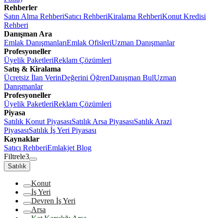
Rehberler
Satın Alma Rehberi
Satıcı Rehberi
Kiralama Rehberi
Konut Kredisi
Rehberi
Danışman Ara
Emlak Danışmanları
Emlak Ofisleri
Uzman Danışmanlar
Profesyoneller
Üyelik Paketleri
Reklam Çözümleri
Satış & Kiralama
Ücretsiz İlan Verin
Değerini Öğren
Danışman Bul
Uzman
Danışmanlar
Profesyoneller
Üyelik Paketleri
Reklam Çözümleri
Piyasa
Satılık Konut Piyasası
Satılık Arsa Piyasası
Satılık Arazi
Piyasası
Satılık İş Yeri Piyasası
Kaynaklar
Satıcı Rehberi
Emlakjet Blog
Filtrele
3
Satılık
Konut
İş Yeri
Devren İş Yeri
Arsa