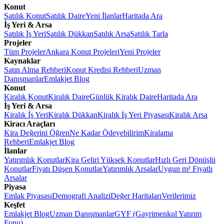
Konut
Satılık Konut
Satılık Daire
Yeni İlanlar
Haritada Ara
İş Yeri & Arsa
Satılık İş Yeri
Satılık Dükkan
Satılık Arsa
Satılık Tarla
Projeler
Tüm Projeler
Ankara Konut Projeleri
Yeni Projeler
Kaynaklar
Satın Alma Rehberi
Konut Kredisi Rehberi
Uzman
Danışmanlar
Emlakjet Blog
Konut
Kiralık Konut
Kiralık Daire
Günlük Kiralık Daire
Haritada Ara
İş Yeri & Arsa
Kiralık İş Yeri
Kiralık Dükkan
Kiralık İş Yeri Piyasası
Kiralık Arsa
Kiracı Araçları
Kira Değerini Öğren
Ne Kadar Ödeyebilirim
Kiralama
Rehberi
Emlakjet Blog
İlanlar
Yatırımlık Konutlar
Kira Geliri Yüksek Konutlar
Hızlı Geri Dönüşlü
Konutlar
Fiyatı Düşen Konutlar
Yatırımlık Arsalar
Uygun m² Fiyatlı
Arsalar
Piyasa
Emlak Piyasası
Demografi Analizi
Değer Haritaları
Verilerimiz
Keşfet
Emlakjet Blog
Uzman Danışmanlar
GYF (Gayrimenkul Yatırım
Fonu)