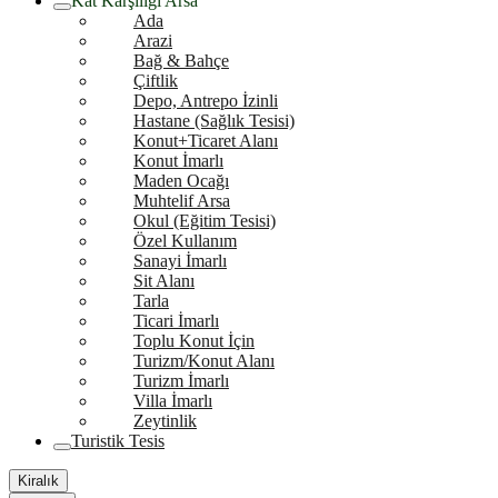
Kat Karşılığı Arsa
Ada
Arazi
Bağ & Bahçe
Çiftlik
Depo, Antrepo İzinli
Hastane (Sağlık Tesisi)
Konut+Ticaret Alanı
Konut İmarlı
Maden Ocağı
Muhtelif Arsa
Okul (Eğitim Tesisi)
Özel Kullanım
Sanayi İmarlı
Sit Alanı
Tarla
Ticari İmarlı
Toplu Konut İçin
Turizm/Konut Alanı
Turizm İmarlı
Villa İmarlı
Zeytinlik
Turistik Tesis
Kiralık