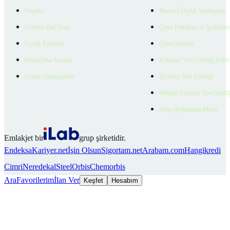
Projeler
Bireysel Üyelik Sözleşmesi
Ücretsiz İlan Verin
Çerez Politikası ve Aydınlat
Üyelik Paketleri
Çerez Ayarları
EmlakZeka Asistan
Kullanıcı Veri Gizliliği Bildi
Uzman Danışmanlar
Ziyaretçi Veri Gizliliği
Müşteri Yetkilisi Veri Gizlili
Aday Aydınlatma Metni
Emlakjet bir
grup şirketidir.
Endeksa
Kariyer.net
İşin Olsun
Sigortam.net
Arabam.com
Hangikredi
Cimri
Neredekal
SteelOrbis
Chemorbis
Ara
Favorilerim
İlan Ver
Keşfet
Hesabım