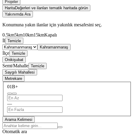
Projeler
Harita
Değerleri ve ilanları tematik haritada görün
Yakınımda Ara
Konumuna yakın ilanlar için yakınlık mesafesini seç.
0.5km
5km
10km
15km
Kapalı
İl
Temizle
Kahramanmaraş
İlçe
Temizle
Onikişubat
Semt/Mahalle
Temizle
Saygılı Mahallesi
Metrekare
0
1B+
—
Arama Kelimesi
Otomatik ara