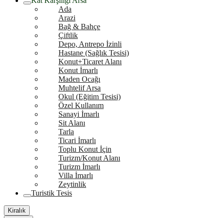
Kat Karşılığı Arsa
Ada
Arazi
Bağ & Bahçe
Çiftlik
Depo, Antrepo İzinli
Hastane (Sağlık Tesisi)
Konut+Ticaret Alanı
Konut İmarlı
Maden Ocağı
Muhtelif Arsa
Okul (Eğitim Tesisi)
Özel Kullanım
Sanayi İmarlı
Sit Alanı
Tarla
Ticari İmarlı
Toplu Konut İçin
Turizm/Konut Alanı
Turizm İmarlı
Villa İmarlı
Zeytinlik
Turistik Tesis
Kiralık