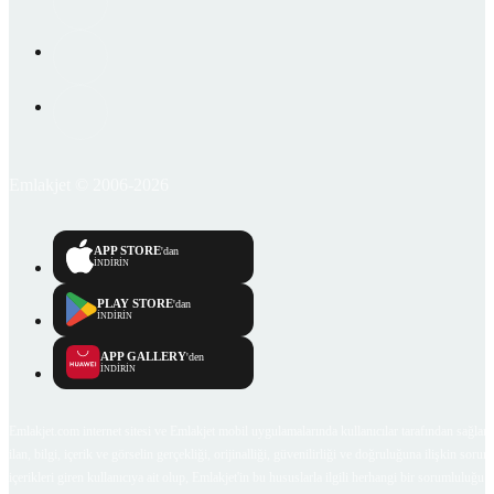
Emlakjet © 2006-2026
APP STORE
'dan
İNDİRİN
PLAY STORE
'dan
İNDİRİN
APP GALLERY
'den
İNDİRİN
Emlakjet.com internet sitesi ve Emlakjet mobil uygulamalarında kullanıcılar tarafından sağlana
ilan, bilgi, içerik ve görselin gerçekliği, orijinalliği, güvenilirliği ve doğruluğuna ilişkin soru
içerikleri giren kullanıcıya ait olup, Emlakjet'in bu hususlarla ilgili herhangi bir sorumluluğu