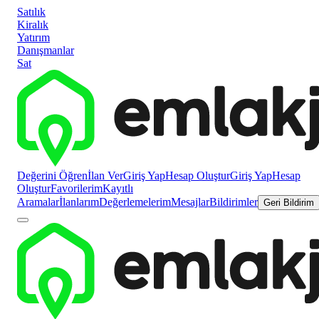
Satılık
Kiralık
Yatırım
Danışmanlar
Sat
Değerini Öğren
İlan Ver
Giriş Yap
Hesap Oluştur
Giriş Yap
Hesap
Oluştur
Favorilerim
Kayıtlı
Aramalar
İlanlarım
Değerlemelerim
Mesajlar
Bildirimler
Geri Bildirim