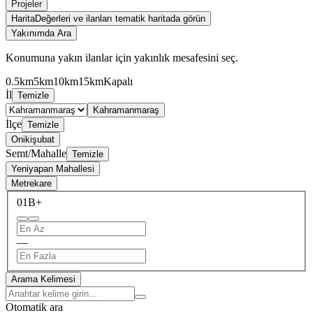
Projeler
Harita
Değerleri ve ilanları tematik haritada görün
Yakınımda Ara
Konumuna yakın ilanlar için yakınlık mesafesini seç.
0.5km
5km
10km
15km
Kapalı
İl
Temizle
Kahramanmaraş
İlçe
Temizle
Onikişubat
Semt/Mahalle
Temizle
Yeniyapan Mahallesi
Metrekare
0
1B+
—
Arama Kelimesi
Otomatik ara