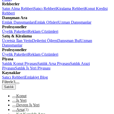
Rehberler
Satın Alma Rehberi
Satıcı Rehberi
Kiralama Rehberi
Konut Kredisi
Rehberi
Danışman Ara
Emlak Danışmanları
Emlak Ofisleri
Uzman Danışmanlar
Profesyoneller
Üyelik Paketleri
Reklam Çözümleri
Satış & Kiralama
Ücretsiz İlan Verin
Değerini Öğren
Danışman Bul
Uzman
Danışmanlar
Profesyoneller
Üyelik Paketleri
Reklam Çözümleri
Piyasa
Satılık Konut Piyasası
Satılık Arsa Piyasası
Satılık Arazi
Piyasası
Satılık İş Yeri Piyasası
Kaynaklar
Satıcı Rehberi
Emlakjet Blog
Filtrele
3
Satılık
Konut
İş Yeri
Devren İş Yeri
Arsa
(3)