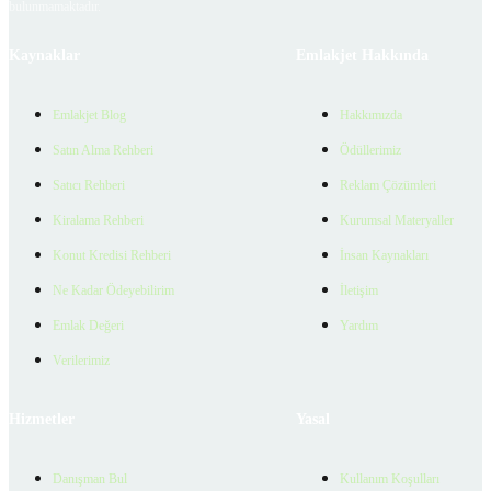
bulunmamaktadır.
Kaynaklar
Emlakjet Hakkında
Emlakjet Blog
Hakkımızda
Satın Alma Rehberi
Ödüllerimiz
Satıcı Rehberi
Reklam Çözümleri
Kiralama Rehberi
Kurumsal Materyaller
Konut Kredisi Rehberi
İnsan Kaynakları
Ne Kadar Ödeyebilirim
İletişim
Emlak Değeri
Yardım
Verilerimiz
Hizmetler
Yasal
Danışman Bul
Kullanım Koşulları