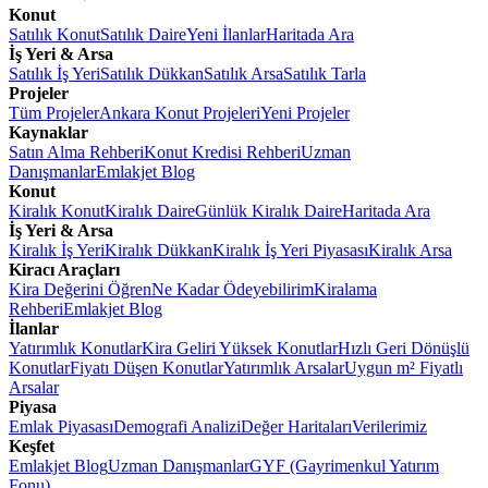
Konut
Satılık Konut
Satılık Daire
Yeni İlanlar
Haritada Ara
İş Yeri & Arsa
Satılık İş Yeri
Satılık Dükkan
Satılık Arsa
Satılık Tarla
Projeler
Tüm Projeler
Ankara Konut Projeleri
Yeni Projeler
Kaynaklar
Satın Alma Rehberi
Konut Kredisi Rehberi
Uzman
Danışmanlar
Emlakjet Blog
Konut
Kiralık Konut
Kiralık Daire
Günlük Kiralık Daire
Haritada Ara
İş Yeri & Arsa
Kiralık İş Yeri
Kiralık Dükkan
Kiralık İş Yeri Piyasası
Kiralık Arsa
Kiracı Araçları
Kira Değerini Öğren
Ne Kadar Ödeyebilirim
Kiralama
Rehberi
Emlakjet Blog
İlanlar
Yatırımlık Konutlar
Kira Geliri Yüksek Konutlar
Hızlı Geri Dönüşlü
Konutlar
Fiyatı Düşen Konutlar
Yatırımlık Arsalar
Uygun m² Fiyatlı
Arsalar
Piyasa
Emlak Piyasası
Demografi Analizi
Değer Haritaları
Verilerimiz
Keşfet
Emlakjet Blog
Uzman Danışmanlar
GYF (Gayrimenkul Yatırım
Fonu)