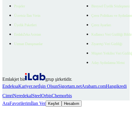
Projeler
Bireysel Üyelik Sözleşmesi
Ücretsiz İlan Verin
Çerez Politikası ve Aydınlat
Üyelik Paketleri
Çerez Ayarları
EmlakZeka Asistan
Kullanıcı Veri Gizliliği Bildi
Uzman Danışmanlar
Ziyaretçi Veri Gizliliği
Müşteri Yetkilisi Veri Gizlili
Aday Aydınlatma Metni
Emlakjet bir
grup şirketidir.
Endeksa
Kariyer.net
İşin Olsun
Sigortam.net
Arabam.com
Hangikredi
Cimri
Neredekal
SteelOrbis
Chemorbis
Ara
Favorilerim
İlan Ver
Keşfet
Hesabım