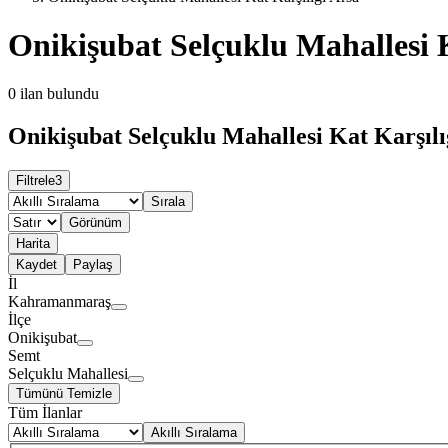
Onikişubat Selçuklu Mahallesi K
0
ilan bulundu
Onikişubat Selçuklu Mahallesi Kat Karşılı
Filtrele
3
Sırala
Görünüm
Harita
Kaydet
Paylaş
İl
Kahramanmaraş
İlçe
Onikişubat
Semt
Selçuklu Mahallesi
Tümünü Temizle
Tüm İlanlar
Akıllı Sıralama