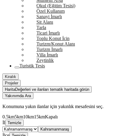
Muhtelif Arsa
Okul (Eğitim Tesisi)
Özel Kullanım
Sanayi İmarlı
Sit Alanı
Tarla
Ticari İmarlı
Toplu Konut İçin
Turizm/Konut Alanı
Turizm İmarlı
Villa İmarlı
Zeytinlik
Turistik Tesis
Kiralık
Projeler
Harita
Değerleri ve ilanları tematik haritada görün
Yakınımda Ara
Konumuna yakın ilanlar için yakınlık mesafesini seç.
0.5km
5km
10km
15km
Kapalı
İl
Temizle
Kahramanmaraş
İlçe
Temizle