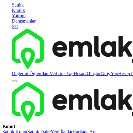
Satılık
Kiralık
Yatırım
Danışmanlar
Sat
Değerini Öğren
İlan Ver
Giriş Yap
Hesap Oluştur
Giriş Yap
Hesap O
Konut
Satılık Konut
Satılık Daire
Yeni İlanlar
Haritada Ara