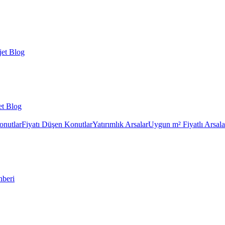
et Blog
et Blog
onutlar
Fiyatı Düşen Konutlar
Yatırımlık Arsalar
Uygun m² Fiyatlı Arsala
hberi