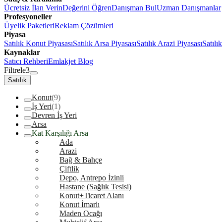
Ücretsiz İlan Verin
Değerini Öğren
Danışman Bul
Uzman Danışmanlar
Profesyoneller
Üyelik Paketleri
Reklam Çözümleri
Piyasa
Satılık Konut Piyasası
Satılık Arsa Piyasası
Satılık Arazi Piyasası
Satılı
Kaynaklar
Satıcı Rehberi
Emlakjet Blog
Filtrele
3
Satılık
Konut
(9)
İş Yeri
(1)
Devren İş Yeri
Arsa
Kat Karşılığı Arsa
Ada
Arazi
Bağ & Bahçe
Çiftlik
Depo, Antrepo İzinli
Hastane (Sağlık Tesisi)
Konut+Ticaret Alanı
Konut İmarlı
Maden Ocağı