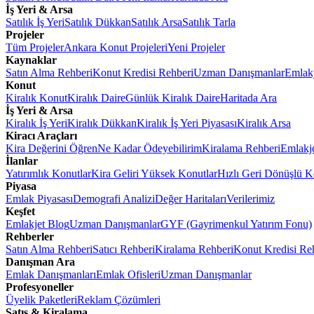
İş Yeri & Arsa
Satılık İş Yeri
Satılık Dükkan
Satılık Arsa
Satılık Tarla
Projeler
Tüm Projeler
Ankara Konut Projeleri
Yeni Projeler
Kaynaklar
Satın Alma Rehberi
Konut Kredisi Rehberi
Uzman Danışmanlar
Emlakj
Konut
Kiralık Konut
Kiralık Daire
Günlük Kiralık Daire
Haritada Ara
İş Yeri & Arsa
Kiralık İş Yeri
Kiralık Dükkan
Kiralık İş Yeri Piyasası
Kiralık Arsa
Kiracı Araçları
Kira Değerini Öğren
Ne Kadar Ödeyebilirim
Kiralama Rehberi
Emlakj
İlanlar
Yatırımlık Konutlar
Kira Geliri Yüksek Konutlar
Hızlı Geri Dönüşlü K
Piyasa
Emlak Piyasası
Demografi Analizi
Değer Haritaları
Verilerimiz
Keşfet
Emlakjet Blog
Uzman Danışmanlar
GYF (Gayrimenkul Yatırım Fonu)
Rehberler
Satın Alma Rehberi
Satıcı Rehberi
Kiralama Rehberi
Konut Kredisi Re
Danışman Ara
Emlak Danışmanları
Emlak Ofisleri
Uzman Danışmanlar
Profesyoneller
Üyelik Paketleri
Reklam Çözümleri
Satış & Kiralama