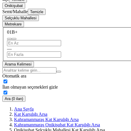
Onikişubat
Semt/Mahalle
Temizle
Selçuklu Mahallesi
Metrekare
0
1B+
—
Arama Kelimesi
Otomatik ara
İlan olmayan seçenekleri gizle
Ara (0 ilan)
Ana Sayfa
Kat Karşılığı Arsa
Kahramanmaraş Kat Karşılığı Arsa
Kahramanmaraş Onikişubat Kat Karşılığı Arsa
Onikişubat Selçuklu Mahallesi Kat Karşılığı Arsa