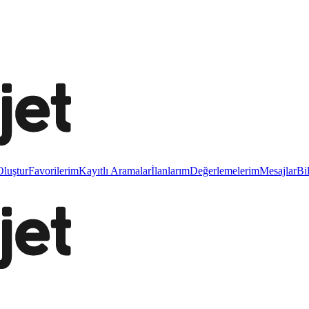
luştur
Favorilerim
Kayıtlı Aramalar
İlanlarım
Değerlemelerim
Mesajlar
Bi