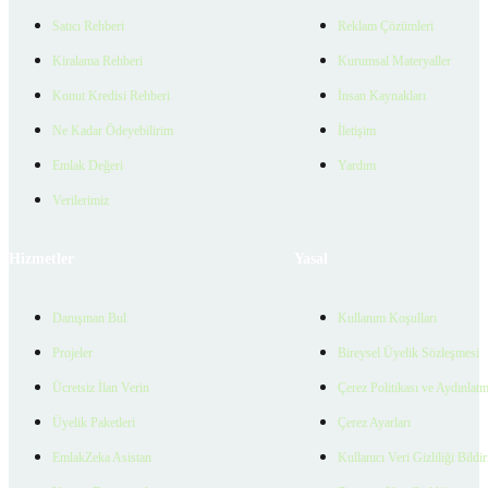
Satıcı Rehberi
Reklam Çözümleri
Kiralama Rehberi
Kurumsal Materyaller
Konut Kredisi Rehberi
İnsan Kaynakları
Ne Kadar Ödeyebilirim
İletişim
Emlak Değeri
Yardım
Verilerimiz
Hizmetler
Yasal
Danışman Bul
Kullanım Koşulları
Projeler
Bireysel Üyelik Sözleşmesi
Ücretsiz İlan Verin
Çerez Politikası ve Aydınlat
Üyelik Paketleri
Çerez Ayarları
EmlakZeka Asistan
Kullanıcı Veri Gizliliği Bildi