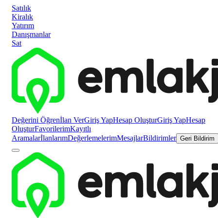
Satılık
Kiralık
Yatırım
Danışmanlar
Sat
Değerini Öğren
İlan Ver
Giriş Yap
Hesap Oluştur
Giriş Yap
Hesap
Oluştur
Favorilerim
Kayıtlı
Aramalar
İlanlarım
Değerlemelerim
Mesajlar
Bildirimler
Geri Bildirim