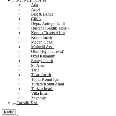
Kat Karşılığı Arsa
Ada
Arazi
Bağ & Bahçe
Çiftlik
Depo, Antrepo İzinli
Hastane (Sağlık Tesisi)
Konut+Ticaret Alanı
Konut İmarlı
Maden Ocağı
Muhtelif Arsa
Okul (Eğitim Tesisi)
Özel Kullanım
Sanayi İmarlı
Sit Alanı
Tarla
Ticari İmarlı
Toplu Konut İçin
Turizm/Konut Alanı
Turizm İmarlı
Villa İmarlı
Zeytinlik
Turistik Tesis
Kiralık