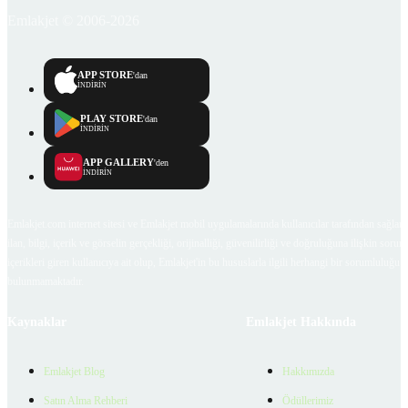
Emlakjet © 2006-2026
APP STORE
'dan
İNDİRİN
PLAY STORE
'dan
İNDİRİN
APP GALLERY
'den
İNDİRİN
Emlakjet.com internet sitesi ve Emlakjet mobil uygulamalarında kullanıcılar tarafından sağlana
ilan, bilgi, içerik ve görselin gerçekliği, orijinalliği, güvenilirliği ve doğruluğuna ilişkin soru
içerikleri giren kullanıcıya ait olup, Emlakjet'in bu hususlarla ilgili herhangi bir sorumluluğu
bulunmamaktadır.
Kaynaklar
Emlakjet Hakkında
Emlakjet Blog
Hakkımızda
Satın Alma Rehberi
Ödüllerimiz