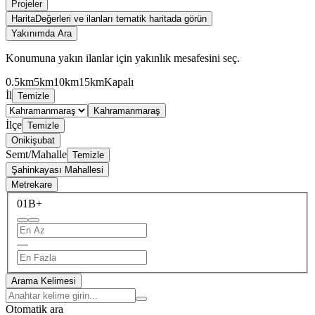
Projeler
Harita
Değerleri ve ilanları tematik haritada görün
Yakınımda Ara
Konumuna yakın ilanlar için yakınlık mesafesini seç.
0.5km
5km
10km
15km
Kapalı
İl
Temizle
Kahramanmaraş
İlçe
Temizle
Onikişubat
Semt/Mahalle
Temizle
Şahinkayası Mahallesi
Metrekare
0
1B+
—
Arama Kelimesi
Otomatik ara