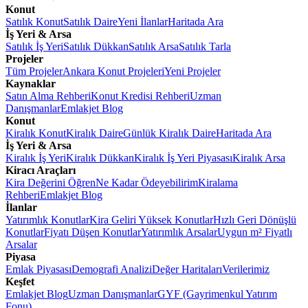
Konut
Satılık Konut
Satılık Daire
Yeni İlanlar
Haritada Ara
İş Yeri & Arsa
Satılık İş Yeri
Satılık Dükkan
Satılık Arsa
Satılık Tarla
Projeler
Tüm Projeler
Ankara Konut Projeleri
Yeni Projeler
Kaynaklar
Satın Alma Rehberi
Konut Kredisi Rehberi
Uzman
Danışmanlar
Emlakjet Blog
Konut
Kiralık Konut
Kiralık Daire
Günlük Kiralık Daire
Haritada Ara
İş Yeri & Arsa
Kiralık İş Yeri
Kiralık Dükkan
Kiralık İş Yeri Piyasası
Kiralık Arsa
Kiracı Araçları
Kira Değerini Öğren
Ne Kadar Ödeyebilirim
Kiralama
Rehberi
Emlakjet Blog
İlanlar
Yatırımlık Konutlar
Kira Geliri Yüksek Konutlar
Hızlı Geri Dönüşlü
Konutlar
Fiyatı Düşen Konutlar
Yatırımlık Arsalar
Uygun m² Fiyatlı
Arsalar
Piyasa
Emlak Piyasası
Demografi Analizi
Değer Haritaları
Verilerimiz
Keşfet
Emlakjet Blog
Uzman Danışmanlar
GYF (Gayrimenkul Yatırım
Fonu)