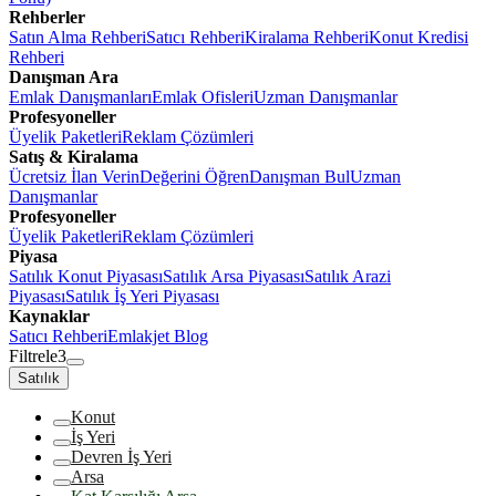
Rehberler
Satın Alma Rehberi
Satıcı Rehberi
Kiralama Rehberi
Konut Kredisi
Rehberi
Danışman Ara
Emlak Danışmanları
Emlak Ofisleri
Uzman Danışmanlar
Profesyoneller
Üyelik Paketleri
Reklam Çözümleri
Satış & Kiralama
Ücretsiz İlan Verin
Değerini Öğren
Danışman Bul
Uzman
Danışmanlar
Profesyoneller
Üyelik Paketleri
Reklam Çözümleri
Piyasa
Satılık Konut Piyasası
Satılık Arsa Piyasası
Satılık Arazi
Piyasası
Satılık İş Yeri Piyasası
Kaynaklar
Satıcı Rehberi
Emlakjet Blog
Filtrele
3
Satılık
Konut
İş Yeri
Devren İş Yeri
Arsa