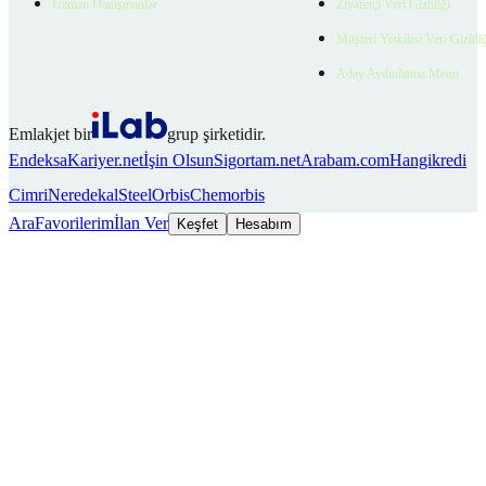
Uzman Danışmanlar
Ziyaretçi Veri Gizliliği
Müşteri Yetkilisi Veri Gizlili
Aday Aydınlatma Metni
Emlakjet bir
grup şirketidir.
Endeksa
Kariyer.net
İşin Olsun
Sigortam.net
Arabam.com
Hangikredi
Cimri
Neredekal
SteelOrbis
Chemorbis
Ara
Favorilerim
İlan Ver
Keşfet
Hesabım