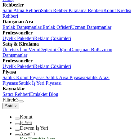
Rehberler
Satın Alma Rehberi
Satıcı Rehberi
Kiralama Rehberi
Konut Kredisi
Rehberi
Danışman Ara
Emlak Danışmanları
Emlak Ofisleri
Uzman Danışmanlar
Profesyoneller
Üyelik Paketleri
Reklam Çözümleri
Satış & Kiralama
Ücretsiz İlan Verin
Değerini Öğren
Danışman Bul
Uzman
Danışmanlar
Profesyoneller
Üyelik Paketleri
Reklam Çözümleri
Piyasa
Satılık Konut Piyasası
Satılık Arsa Piyasası
Satılık Arazi
Piyasası
Satılık İş Yeri Piyasası
Kaynaklar
Satıcı Rehberi
Emlakjet Blog
Filtrele
3
Satılık
Konut
İş Yeri
Devren İş Yeri
Arsa
(1)