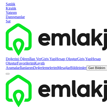
Satılık
Kiralık
Yatırım
Danışmanlar
Sat
Değerini Öğren
İlan Ver
Giriş Yap
Hesap Oluştur
Giriş Yap
Hesap
Oluştur
Favorilerim
Kayıtlı
Aramalar
İlanlarım
Değerlemelerim
Mesajlar
Bildirimler
Geri Bildirim