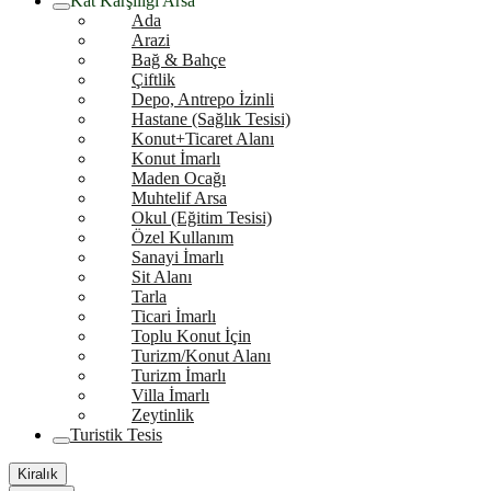
Kat Karşılığı Arsa
Ada
Arazi
Bağ & Bahçe
Çiftlik
Depo, Antrepo İzinli
Hastane (Sağlık Tesisi)
Konut+Ticaret Alanı
Konut İmarlı
Maden Ocağı
Muhtelif Arsa
Okul (Eğitim Tesisi)
Özel Kullanım
Sanayi İmarlı
Sit Alanı
Tarla
Ticari İmarlı
Toplu Konut İçin
Turizm/Konut Alanı
Turizm İmarlı
Villa İmarlı
Zeytinlik
Turistik Tesis
Kiralık