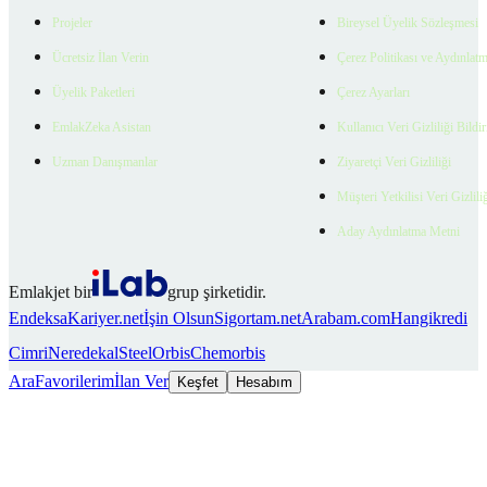
Projeler
Bireysel Üyelik Sözleşmesi
Ücretsiz İlan Verin
Çerez Politikası ve Aydınlat
Üyelik Paketleri
Çerez Ayarları
EmlakZeka Asistan
Kullanıcı Veri Gizliliği Bildi
Uzman Danışmanlar
Ziyaretçi Veri Gizliliği
Müşteri Yetkilisi Veri Gizlili
Aday Aydınlatma Metni
Emlakjet bir
grup şirketidir.
Endeksa
Kariyer.net
İşin Olsun
Sigortam.net
Arabam.com
Hangikredi
Cimri
Neredekal
SteelOrbis
Chemorbis
Ara
Favorilerim
İlan Ver
Keşfet
Hesabım