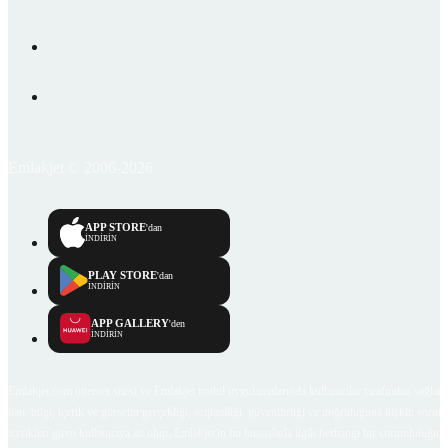
Emlakjet © 2006-2026
APP STORE
'dan
İNDİRİN
PLAY STORE
'dan
İNDİRİN
APP GALLERY
'den
İNDİRİN
Emlakjet.com internet sitesi ve Emlakjet mobil uygulamalarında kullanıcılar tarafından sağlana
ilan, bilgi, içerik ve görselin gerçekliği, orijinalliği, güvenilirliği ve doğruluğuna ilişkin soru
içerikleri giren kullanıcıya ait olup, Emlakjet'in bu hususlarla ilgili herhangi bir sorumluluğu