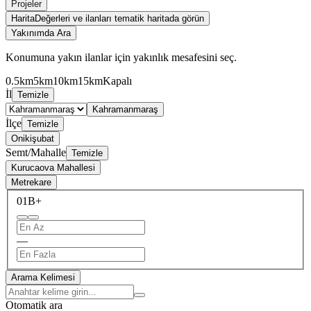
Projeler
Harita
Değerleri ve ilanları tematik haritada görün
Yakınımda Ara
Konumuna yakın ilanlar için yakınlık mesafesini seç.
0.5km
5km
10km
15km
Kapalı
İl
Temizle
Kahramanmaraş
İlçe
Temizle
Onikişubat
Semt/Mahalle
Temizle
Kurucaova Mahallesi
Metrekare
0
1B+
—
Arama Kelimesi
Otomatik ara