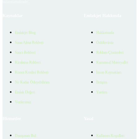
bulunmamaktadır.
Kaynaklar
Emlakjet Hakkında
Emlakjet Blog
Hakkımızda
Satın Alma Rehberi
Ödüllerimiz
Satıcı Rehberi
Reklam Çözümleri
Kiralama Rehberi
Kurumsal Materyaller
Konut Kredisi Rehberi
İnsan Kaynakları
Ne Kadar Ödeyebilirim
İletişim
Emlak Değeri
Yardım
Verilerimiz
Hizmetler
Yasal
Danışman Bul
Kullanım Koşulları