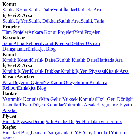
Konut
Satılık Konut
Satılık Daire
Yeni İlanlar
Haritada Ara
İş Yeri & Arsa
Satılık İş Yeri
Satılık Dükkan
Satılık Arsa
Satılık Tarla
Projeler
Tüm Projeler
Ankara Konut Projeleri
Yeni Projeler
Kaynaklar
Satın Alma Rehberi
Konut Kredisi Rehberi
Uzman
Danışmanlar
Emlakjet Blog
Konut
Kiralık Konut
Kiralık Daire
Günlük Kiralık Daire
Haritada Ara
İş Yeri & Arsa
Kiralık İş Yeri
Kiralık Dükkan
Kiralık İş Yeri Piyasası
Kiralık Arsa
Kiracı Araçları
Kira Değerini Öğren
Ne Kadar Ödeyebilirim
Kiralama
Rehberi
Emlakjet Blog
İlanlar
Yatırımlık Konutlar
Kira Geliri Yüksek Konutlar
Hızlı Geri Dönüşlü
Konutlar
Fiyatı Düşen Konutlar
Yatırımlık Arsalar
Uygun m² Fiyatlı
Arsalar
Piyasa
Emlak Piyasası
Demografi Analizi
Değer Haritaları
Verilerimiz
Keşfet
Emlakjet Blog
Uzman Danışmanlar
GYF (Gayrimenkul Yatırım
Fonu)