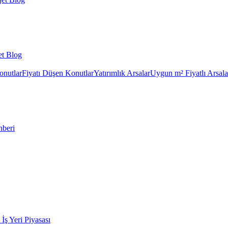
et Blog
onutlar
Fiyatı Düşen Konutlar
Yatırımlık Arsalar
Uygun m² Fiyatlı Arsala
hberi
k İş Yeri Piyasası