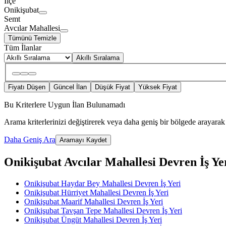
İlçe
Onikişubat
Semt
Avcılar Mahallesi
Tümünü Temizle
Tüm İlanlar
Akıllı Sıralama
Fiyatı Düşen
Güncel İlan
Düşük Fiyat
Yüksek Fiyat
Bu Kriterlere Uygun İlan Bulunamadı
Arama kriterlerinizi değiştirerek veya daha geniş bir bölgede arayarak 
Daha Geniş Ara
Aramayı Kaydet
Onikişubat Avcılar Mahallesi Devren İş Yeri
Onikişubat Haydar Bey Mahallesi Devren İş Yeri
Onikişubat Hürriyet Mahallesi Devren İş Yeri
Onikişubat Maarif Mahallesi Devren İş Yeri
Onikişubat Tavşan Tepe Mahallesi Devren İş Yeri
Onikişubat Üngüt Mahallesi Devren İş Yeri