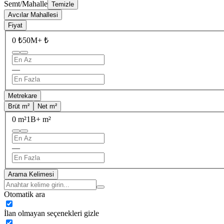
Semt/Mahalle
Temizle
Avcılar Mahallesi
Fiyat
0 ₺
50M+ ₺
—
Metrekare
Brüt m²
Net m²
0 m²
1B+ m²
—
Arama Kelimesi
Otomatik ara
İlan olmayan seçenekleri gizle