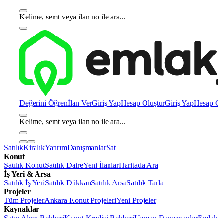
Kelime, semt veya ilan no ile ara...
Değerini Öğren
İlan Ver
Giriş Yap
Hesap Oluştur
Giriş Yap
Hesap O
Kelime, semt veya ilan no ile ara...
Satılık
Kiralık
Yatırım
Danışmanlar
Sat
Konut
Satılık Konut
Satılık Daire
Yeni İlanlar
Haritada Ara
İş Yeri & Arsa
Satılık İş Yeri
Satılık Dükkan
Satılık Arsa
Satılık Tarla
Projeler
Tüm Projeler
Ankara Konut Projeleri
Yeni Projeler
Kaynaklar
Satın Alma Rehberi
Konut Kredisi Rehberi
Uzman Danışmanlar
Emlakj