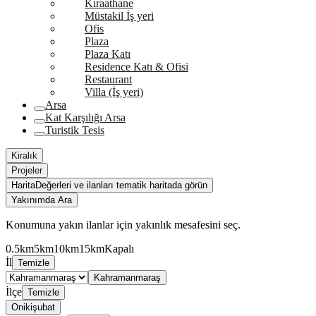
Kıraathane
Müstakil İş yeri
Ofis
Plaza
Plaza Katı
Residence Katı & Ofisi
Restaurant
Villa (İş yeri)
Arsa
Kat Karşılığı Arsa
Turistik Tesis
Kiralık
Projeler
Harita
Değerleri ve ilanları tematik haritada görün
Yakınımda Ara
Konumuna yakın ilanlar için yakınlık mesafesini seç.
0.5km
5km
10km
15km
Kapalı
İl
Temizle
Kahramanmaraş
İlçe
Temizle
Onikişubat