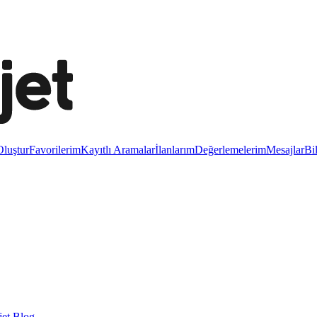
luştur
Favorilerim
Kayıtlı Aramalar
İlanlarım
Değerlemelerim
Mesajlar
Bi
et Blog