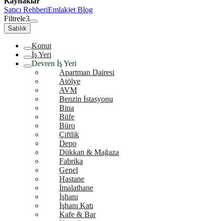
Kaynaklar
Satıcı Rehberi
Emlakjet Blog
Filtrele
3
Satılık
Konut
İş Yeri
Devren İş Yeri
Apartman Dairesi
Atölye
AVM
Benzin İstasyonu
Bina
Büfe
Büro
Çiftlik
Depo
Dükkan & Mağaza
Fabrika
Genel
Hastane
İmalathane
İşhanı
İşhanı Katı
Kafe & Bar