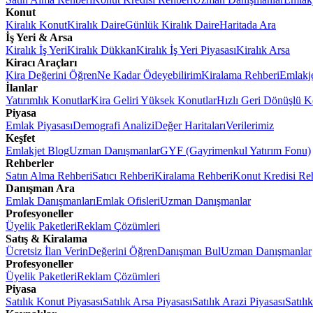
Konut
Kiralık Konut
Kiralık Daire
Günlük Kiralık Daire
Haritada Ara
İş Yeri & Arsa
Kiralık İş Yeri
Kiralık Dükkan
Kiralık İş Yeri Piyasası
Kiralık Arsa
Kiracı Araçları
Kira Değerini Öğren
Ne Kadar Ödeyebilirim
Kiralama Rehberi
Emlakj
İlanlar
Yatırımlık Konutlar
Kira Geliri Yüksek Konutlar
Hızlı Geri Dönüşlü K
Piyasa
Emlak Piyasası
Demografi Analizi
Değer Haritaları
Verilerimiz
Keşfet
Emlakjet Blog
Uzman Danışmanlar
GYF (Gayrimenkul Yatırım Fonu)
Rehberler
Satın Alma Rehberi
Satıcı Rehberi
Kiralama Rehberi
Konut Kredisi Re
Danışman Ara
Emlak Danışmanları
Emlak Ofisleri
Uzman Danışmanlar
Profesyoneller
Üyelik Paketleri
Reklam Çözümleri
Satış & Kiralama
Ücretsiz İlan Verin
Değerini Öğren
Danışman Bul
Uzman Danışmanlar
Profesyoneller
Üyelik Paketleri
Reklam Çözümleri
Piyasa
Satılık Konut Piyasası
Satılık Arsa Piyasası
Satılık Arazi Piyasası
Satılı