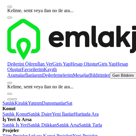
Kelime, semt veya ilan no ile ara...
Değerini Öğren
İlan Ver
Giriş Yap
Hesap Oluştur
Giriş Yap
Hesap
Oluştur
Favorilerim
Kayıtlı
Aramalar
İlanlarım
Değerlemelerim
Mesajlar
Bildirimler
Geri Bildirim
Kelime, semt veya ilan no ile ara...
Satılık
Kiralık
Yatırım
Danışmanlar
Sat
Konut
Satılık Konut
Satılık Daire
Yeni İlanlar
Haritada Ara
İş Yeri & Arsa
Satılık İş Yeri
Satılık Dükkan
Satılık Arsa
Satılık Tarla
Projeler
Tüm Projeler
Ankara Konut Projeleri
Yeni Projeler