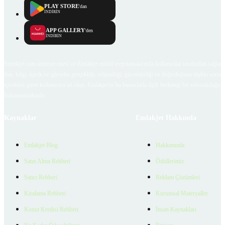
PLAY STORE
'dan
İNDİRİN
APP GALLERY
'den
İNDİRİN
Emlakjet.com internet sitesi ve Emlakjet mobil uygulamalarında kullanıcılar tarafından sağlana
ilan, bilgi, içerik ve görselin gerçekliği, orijinalliği, güvenilirliği ve doğruluğuna ilişkin soru
içerikleri giren kullanıcıya ait olup, Emlakjet'in bu hususlarla ilgili herhangi bir sorumluluğu
bulunmamaktadır.
Kaynaklar
Emlakjet Hakkında
Emlakjet Blog
Hakkımızda
Satın Alma Rehberi
Ödüllerimiz
Satıcı Rehberi
Reklam Çözümleri
Kiralama Rehberi
Kurumsal Materyaller
Konut Kredisi Rehberi
İnsan Kaynakları