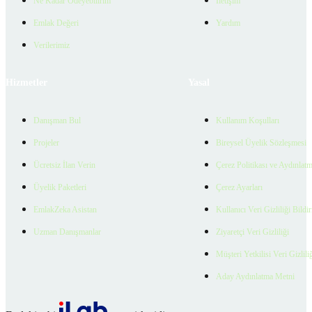
Ne Kadar Ödeyebilirim
İletişim
Emlak Değeri
Yardım
Verilerimiz
Hizmetler
Yasal
Danışman Bul
Kullanım Koşulları
Projeler
Bireysel Üyelik Sözleşmesi
Ücretsiz İlan Verin
Çerez Politikası ve Aydınlat
Üyelik Paketleri
Çerez Ayarları
EmlakZeka Asistan
Kullanıcı Veri Gizliliği Bildi
Uzman Danışmanlar
Ziyaretçi Veri Gizliliği
Müşteri Yetkilisi Veri Gizlili
Aday Aydınlatma Metni