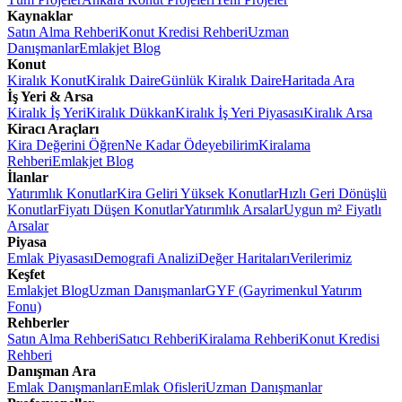
Kaynaklar
Satın Alma Rehberi
Konut Kredisi Rehberi
Uzman
Danışmanlar
Emlakjet Blog
Konut
Kiralık Konut
Kiralık Daire
Günlük Kiralık Daire
Haritada Ara
İş Yeri & Arsa
Kiralık İş Yeri
Kiralık Dükkan
Kiralık İş Yeri Piyasası
Kiralık Arsa
Kiracı Araçları
Kira Değerini Öğren
Ne Kadar Ödeyebilirim
Kiralama
Rehberi
Emlakjet Blog
İlanlar
Yatırımlık Konutlar
Kira Geliri Yüksek Konutlar
Hızlı Geri Dönüşlü
Konutlar
Fiyatı Düşen Konutlar
Yatırımlık Arsalar
Uygun m² Fiyatlı
Arsalar
Piyasa
Emlak Piyasası
Demografi Analizi
Değer Haritaları
Verilerimiz
Keşfet
Emlakjet Blog
Uzman Danışmanlar
GYF (Gayrimenkul Yatırım
Fonu)
Rehberler
Satın Alma Rehberi
Satıcı Rehberi
Kiralama Rehberi
Konut Kredisi
Rehberi
Danışman Ara
Emlak Danışmanları
Emlak Ofisleri
Uzman Danışmanlar