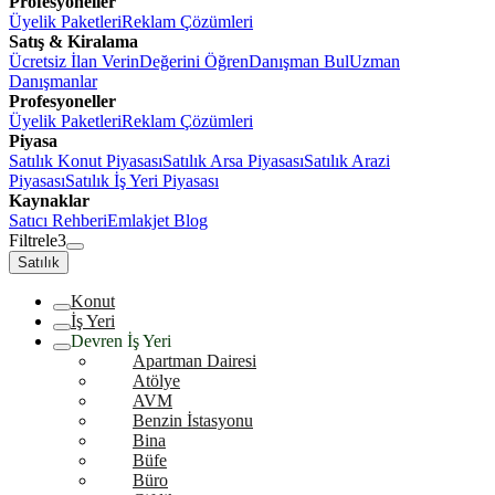
Profesyoneller
Üyelik Paketleri
Reklam Çözümleri
Satış & Kiralama
Ücretsiz İlan Verin
Değerini Öğren
Danışman Bul
Uzman
Danışmanlar
Profesyoneller
Üyelik Paketleri
Reklam Çözümleri
Piyasa
Satılık Konut Piyasası
Satılık Arsa Piyasası
Satılık Arazi
Piyasası
Satılık İş Yeri Piyasası
Kaynaklar
Satıcı Rehberi
Emlakjet Blog
Filtrele
3
Satılık
Konut
İş Yeri
Devren İş Yeri
Apartman Dairesi
Atölye
AVM
Benzin İstasyonu
Bina
Büfe
Büro