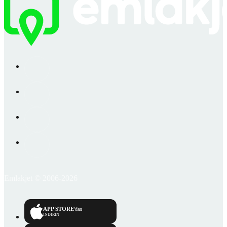
Emlakjet © 2006-2026
APP STORE
'dan
İNDİRİN