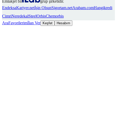
Emlakjet bir
grup şirketidir.
Endeksa
Kariyer.net
İşin Olsun
Sigortam.net
Arabam.com
Hangikredi
Cimri
Neredekal
SteelOrbis
Chemorbis
Ara
Favorilerim
İlan Ver
Keşfet
Hesabım