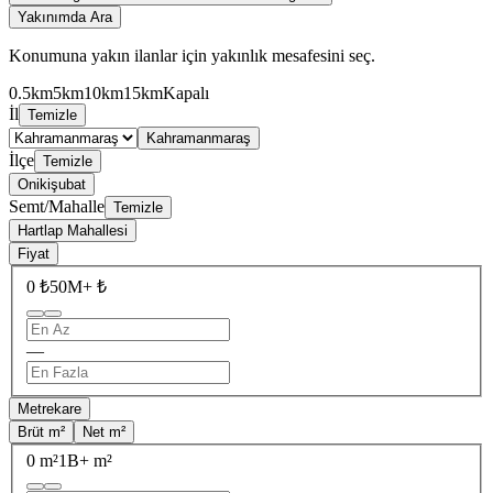
Yakınımda Ara
Konumuna yakın ilanlar için yakınlık mesafesini seç.
0.5km
5km
10km
15km
Kapalı
İl
Temizle
Kahramanmaraş
İlçe
Temizle
Onikişubat
Semt/Mahalle
Temizle
Hartlap Mahallesi
Fiyat
0 ₺
50M+ ₺
—
Metrekare
Brüt m²
Net m²
0 m²
1B+ m²