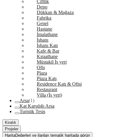
Çiftlik
Depo
Dükkan & Mağaza
Fabrika
Genel
Hastane
İmalathane
İşhanı
İşhanı Katı
Kafe & Bar
Kıraathane
Müstakil İş yeri
Ofis
Plaza
Plaza Katı
Residence Katı & Ofisi
Restaurant
Villa (İş yeri)
Arsa
(1)
Kat Karşılığı Arsa
Turistik Tesis
Kiralık
Projeler
Harita
Değerleri ve ilanları tematik haritada görün