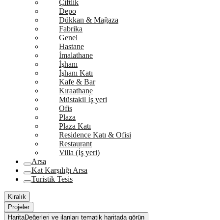
Çiftlik
Depo
Dükkan & Mağaza
Fabrika
Genel
Hastane
İmalathane
İşhanı
İşhanı Katı
Kafe & Bar
Kıraathane
Müstakil İş yeri
Ofis
Plaza
Plaza Katı
Residence Katı & Ofisi
Restaurant
Villa (İş yeri)
Arsa
Kat Karşılığı Arsa
Turistik Tesis
Kiralık
Projeler
Harita
Değerleri ve ilanları tematik haritada görün