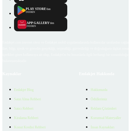
PLAY STORE
'dan
İNDİRİN
APP GALLERY
'den
İNDİRİN
Emlakjet.com internet sitesi ve Emlakjet mobil uygulamalarında kullanıcılar tarafından sağlana
ilan, bilgi, içerik ve görselin gerçekliği, orijinalliği, güvenilirliği ve doğruluğuna ilişkin soru
içerikleri giren kullanıcıya ait olup, Emlakjet'in bu hususlarla ilgili herhangi bir sorumluluğu
bulunmamaktadır.
Kaynaklar
Emlakjet Hakkında
Emlakjet Blog
Hakkımızda
Satın Alma Rehberi
Ödüllerimiz
Satıcı Rehberi
Reklam Çözümleri
Kiralama Rehberi
Kurumsal Materyaller
Konut Kredisi Rehberi
İnsan Kaynakları