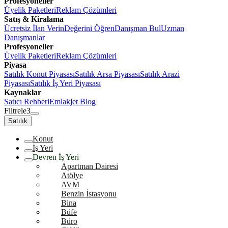
Profesyoneller
Üyelik Paketleri
Reklam Çözümleri
Satış & Kiralama
Ücretsiz İlan Verin
Değerini Öğren
Danışman Bul
Uzman
Danışmanlar
Profesyoneller
Üyelik Paketleri
Reklam Çözümleri
Piyasa
Satılık Konut Piyasası
Satılık Arsa Piyasası
Satılık Arazi
Piyasası
Satılık İş Yeri Piyasası
Kaynaklar
Satıcı Rehberi
Emlakjet Blog
Filtrele
3
Satılık
Konut
İş Yeri
Devren İş Yeri
Apartman Dairesi
Atölye
AVM
Benzin İstasyonu
Bina
Büfe
Büro