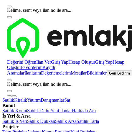
Kelime, semt veya ilan no ile ara...
Değerini Öğren
İlan Ver
Giriş Yap
Hesap Oluştur
Giriş Yap
Hesap
Oluştur
Favorilerim
Kayıtlı
Aramalar
İlanlarım
Değerlemelerim
Mesajlar
Bildirimler
Geri Bildirim
Kelime, semt veya ilan no ile ara...
Satılık
Kiralık
Yatırım
Danışmanlar
Sat
Konut
Satılık Konut
Satılık Daire
Yeni İlanlar
Haritada Ara
İş Yeri & Arsa
Satılık İş Yeri
Satılık Dükkan
Satılık Arsa
Satılık Tarla
Projeler
Tüm Projeler
Ankara Konut Projeleri
Yeni Projeler