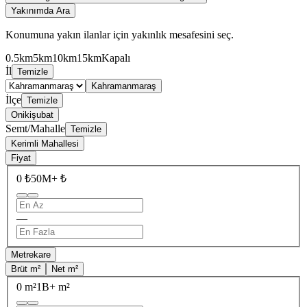
Yakınımda Ara
Konumuna yakın ilanlar için yakınlık mesafesini seç.
0.5km
5km
10km
15km
Kapalı
İl
Temizle
Kahramanmaraş
İlçe
Temizle
Onikişubat
Semt/Mahalle
Temizle
Kerimli Mahallesi
Fiyat
0 ₺
50M+ ₺
—
Metrekare
Brüt m²
Net m²
0 m²
1B+ m²