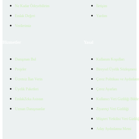
Ne Kadar Ödeyebilirim
İletişim
Emlak Değeri
Yardım
Verilerimiz
Hizmetler
Yasal
Danışman Bul
Kullanım Koşulları
Projeler
Bireysel Üyelik Sözleşmesi
Ücretsiz İlan Verin
Çerez Politikası ve Aydınlat
Üyelik Paketleri
Çerez Ayarları
EmlakZeka Asistan
Kullanıcı Veri Gizliliği Bildi
Uzman Danışmanlar
Ziyaretçi Veri Gizliliği
Müşteri Yetkilisi Veri Gizlili
Aday Aydınlatma Metni