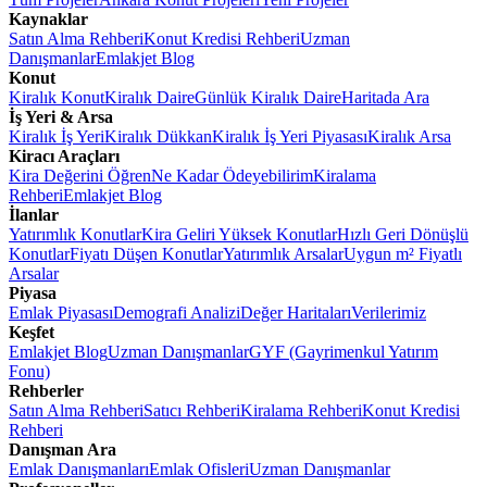
Kaynaklar
Satın Alma Rehberi
Konut Kredisi Rehberi
Uzman
Danışmanlar
Emlakjet Blog
Konut
Kiralık Konut
Kiralık Daire
Günlük Kiralık Daire
Haritada Ara
İş Yeri & Arsa
Kiralık İş Yeri
Kiralık Dükkan
Kiralık İş Yeri Piyasası
Kiralık Arsa
Kiracı Araçları
Kira Değerini Öğren
Ne Kadar Ödeyebilirim
Kiralama
Rehberi
Emlakjet Blog
İlanlar
Yatırımlık Konutlar
Kira Geliri Yüksek Konutlar
Hızlı Geri Dönüşlü
Konutlar
Fiyatı Düşen Konutlar
Yatırımlık Arsalar
Uygun m² Fiyatlı
Arsalar
Piyasa
Emlak Piyasası
Demografi Analizi
Değer Haritaları
Verilerimiz
Keşfet
Emlakjet Blog
Uzman Danışmanlar
GYF (Gayrimenkul Yatırım
Fonu)
Rehberler
Satın Alma Rehberi
Satıcı Rehberi
Kiralama Rehberi
Konut Kredisi
Rehberi
Danışman Ara
Emlak Danışmanları
Emlak Ofisleri
Uzman Danışmanlar