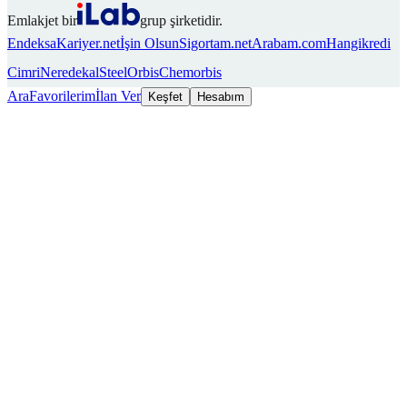
Emlakjet bir
grup şirketidir.
Endeksa
Kariyer.net
İşin Olsun
Sigortam.net
Arabam.com
Hangikredi
Cimri
Neredekal
SteelOrbis
Chemorbis
Ara
Favorilerim
İlan Ver
Keşfet
Hesabım