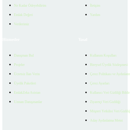
Ne Kadar Ödeyebilirim
İletişim
Emlak Değeri
Yardım
Verilerimiz
Hizmetler
Yasal
Danışman Bul
Kullanım Koşulları
Projeler
Bireysel Üyelik Sözleşmesi
Ücretsiz İlan Verin
Çerez Politikası ve Aydınlat
Üyelik Paketleri
Çerez Ayarları
EmlakZeka Asistan
Kullanıcı Veri Gizliliği Bildi
Uzman Danışmanlar
Ziyaretçi Veri Gizliliği
Müşteri Yetkilisi Veri Gizlili
Aday Aydınlatma Metni