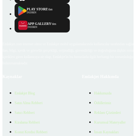
PLAY STORE
'dan
İNDİRİN
APP GALLERY
'den
İNDİRİN
Emlakjet.com internet sitesi ve Emlakjet mobil uygulamalarında kullanıcılar tarafından sağlana
ilan, bilgi, içerik ve görselin gerçekliği, orijinalliği, güvenilirliği ve doğruluğuna ilişkin soru
içerikleri giren kullanıcıya ait olup, Emlakjet'in bu hususlarla ilgili herhangi bir sorumluluğu
bulunmamaktadır.
Kaynaklar
Emlakjet Hakkında
Emlakjet Blog
Hakkımızda
Satın Alma Rehberi
Ödüllerimiz
Satıcı Rehberi
Reklam Çözümleri
Kiralama Rehberi
Kurumsal Materyaller
Konut Kredisi Rehberi
İnsan Kaynakları