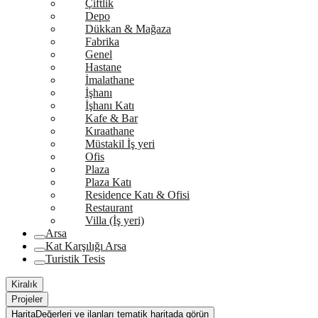
Çiftlik
Depo
Dükkan & Mağaza
Fabrika
Genel
Hastane
İmalathane
İşhanı
İşhanı Katı
Kafe & Bar
Kıraathane
Müstakil İş yeri
Ofis
Plaza
Plaza Katı
Residence Katı & Ofisi
Restaurant
Villa (İş yeri)
Arsa
Kat Karşılığı Arsa
Turistik Tesis
Kiralık
Projeler
Harita
Değerleri ve ilanları tematik haritada görün