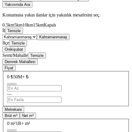
Yakınımda Ara
Konumuna yakın ilanlar için yakınlık mesafesini seç.
0.5km
5km
10km
15km
Kapalı
İl
Temizle
Kahramanmaraş
İlçe
Temizle
Onikişubat
Semt/Mahalle
Temizle
Demrek Mahallesi
Fiyat
0 ₺
50M+ ₺
—
Metrekare
Brüt m²
Net m²
0 m²
1B+ m²