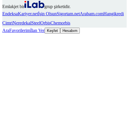
Emlakjet bir
grup şirketidir.
Endeksa
Kariyer.net
İşin Olsun
Sigortam.net
Arabam.com
Hangikredi
Cimri
Neredekal
SteelOrbis
Chemorbis
Ara
Favorilerim
İlan Ver
Keşfet
Hesabım