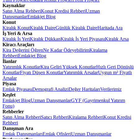
Kaynaklar
Satın Alma Rehberi
Konut Kredisi Rehberi
Uzman
Danışmanlar
Emlakjet Blog
Konut
Kiralık Konut
Kiralık Daire
Günlük Kiralık Daire
Haritada Ara
İş Yeri & Arsa
Kiralık İş Yeri
Kiralık Dükkan
Kiralık İş Yeri Piyasası
Kiralık Arsa
Kiracı Araçları
Kira Değerini Öğren
Ne Kadar Ödeyebilirim
Kiralama
Rehberi
Emlakjet Blog
İlanlar
Yatırımlık Konutlar
Kira Geliri Yüksek Konutlar
Hızlı Geri Dönüşlü
Konutlar
Fiyatı Düşen Konutlar
Yatırımlık Arsalar
Uygun m² Fiyatlı
Arsalar
Piyasa
Emlak Piyasası
Demografi Analizi
Değer Haritaları
Verilerimiz
Keşfet
Emlakjet Blog
Uzman Danışmanlar
GYF (Gayrimenkul Yatırım
Fonu)
Rehberler
Satın Alma Rehberi
Satıcı Rehberi
Kiralama Rehberi
Konut Kredisi
Rehberi
Danışman Ara
Emlak Danışmanları
Emlak Ofisleri
Uzman Danışmanlar