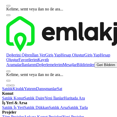
Kelime, semt veya ilan no ile ara...
Değerini Öğren
İlan Ver
Giriş Yap
Hesap Oluştur
Giriş Yap
Hesap
Oluştur
Favorilerim
Kayıtlı
Aramalar
İlanlarım
Değerlemelerim
Mesajlar
Bildirimler
Geri Bildirim
Kelime, semt veya ilan no ile ara...
Satılık
Kiralık
Yatırım
Danışmanlar
Sat
Konut
Satılık Konut
Satılık Daire
Yeni İlanlar
Haritada Ara
İş Yeri & Arsa
Satılık İş Yeri
Satılık Dükkan
Satılık Arsa
Satılık Tarla
Projeler
Tüm Projeler
Ankara Konut Projeleri
Yeni Projeler