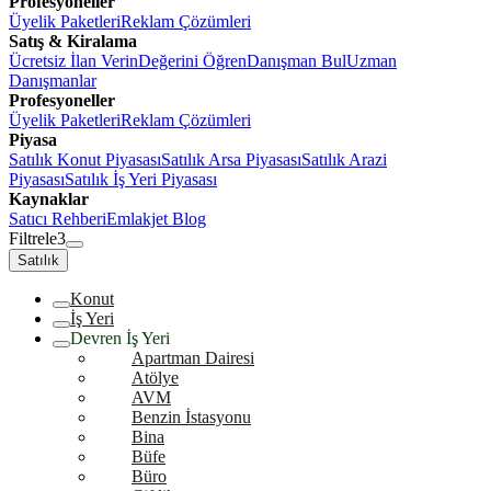
Profesyoneller
Üyelik Paketleri
Reklam Çözümleri
Satış & Kiralama
Ücretsiz İlan Verin
Değerini Öğren
Danışman Bul
Uzman
Danışmanlar
Profesyoneller
Üyelik Paketleri
Reklam Çözümleri
Piyasa
Satılık Konut Piyasası
Satılık Arsa Piyasası
Satılık Arazi
Piyasası
Satılık İş Yeri Piyasası
Kaynaklar
Satıcı Rehberi
Emlakjet Blog
Filtrele
3
Satılık
Konut
İş Yeri
Devren İş Yeri
Apartman Dairesi
Atölye
AVM
Benzin İstasyonu
Bina
Büfe
Büro