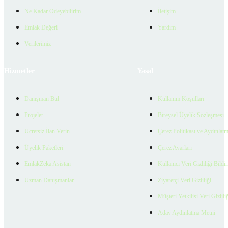
Ne Kadar Ödeyebilirim
İletişim
Emlak Değeri
Yardım
Verilerimiz
Hizmetler
Yasal
Danışman Bul
Kullanım Koşulları
Projeler
Bireysel Üyelik Sözleşmesi
Ücretsiz İlan Verin
Çerez Politikası ve Aydınlat
Üyelik Paketleri
Çerez Ayarları
EmlakZeka Asistan
Kullanıcı Veri Gizliliği Bildi
Uzman Danışmanlar
Ziyaretçi Veri Gizliliği
Müşteri Yetkilisi Veri Gizlili
Aday Aydınlatma Metni