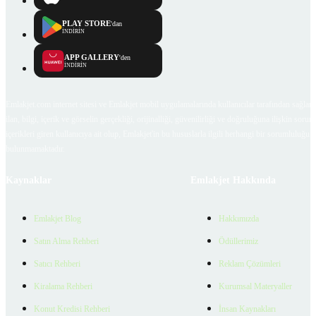
PLAY STORE
'dan
İNDİRİN
APP GALLERY
'den
İNDİRİN
Emlakjet.com internet sitesi ve Emlakjet mobil uygulamalarında kullanıcılar tarafından sağlana
ilan, bilgi, içerik ve görselin gerçekliği, orijinalliği, güvenilirliği ve doğruluğuna ilişkin soru
içerikleri giren kullanıcıya ait olup, Emlakjet'in bu hususlarla ilgili herhangi bir sorumluluğu
bulunmamaktadır.
Kaynaklar
Emlakjet Hakkında
Emlakjet Blog
Hakkımızda
Satın Alma Rehberi
Ödüllerimiz
Satıcı Rehberi
Reklam Çözümleri
Kiralama Rehberi
Kurumsal Materyaller
Konut Kredisi Rehberi
İnsan Kaynakları