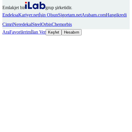
Emlakjet bir
grup şirketidir.
Endeksa
Kariyer.net
İşin Olsun
Sigortam.net
Arabam.com
Hangikredi
Cimri
Neredekal
SteelOrbis
Chemorbis
Ara
Favorilerim
İlan Ver
Keşfet
Hesabım