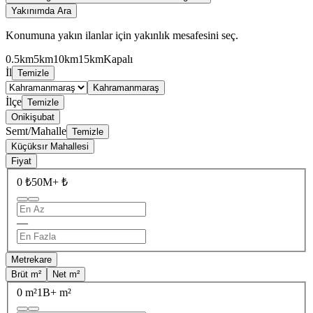
Yakınımda Ara
Konumuna yakın ilanlar için yakınlık mesafesini seç.
0.5km
5km
10km
15km
Kapalı
İl
Temizle
Kahramanmaraş
İlçe
Temizle
Onikişubat
Semt/Mahalle
Temizle
Küçüksır Mahallesi
Fiyat
0 ₺
50M+ ₺
—
Metrekare
Brüt m²
Net m²
0 m²
1B+ m²