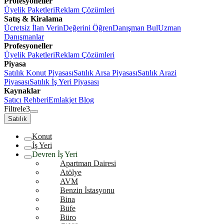
Profesyoneller
Üyelik Paketleri
Reklam Çözümleri
Satış & Kiralama
Ücretsiz İlan Verin
Değerini Öğren
Danışman Bul
Uzman
Danışmanlar
Profesyoneller
Üyelik Paketleri
Reklam Çözümleri
Piyasa
Satılık Konut Piyasası
Satılık Arsa Piyasası
Satılık Arazi
Piyasası
Satılık İş Yeri Piyasası
Kaynaklar
Satıcı Rehberi
Emlakjet Blog
Filtrele
3
Satılık
Konut
İş Yeri
Devren İş Yeri
Apartman Dairesi
Atölye
AVM
Benzin İstasyonu
Bina
Büfe
Büro