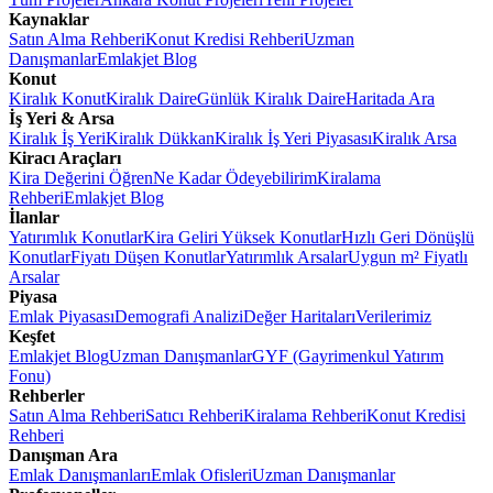
Kaynaklar
Satın Alma Rehberi
Konut Kredisi Rehberi
Uzman
Danışmanlar
Emlakjet Blog
Konut
Kiralık Konut
Kiralık Daire
Günlük Kiralık Daire
Haritada Ara
İş Yeri & Arsa
Kiralık İş Yeri
Kiralık Dükkan
Kiralık İş Yeri Piyasası
Kiralık Arsa
Kiracı Araçları
Kira Değerini Öğren
Ne Kadar Ödeyebilirim
Kiralama
Rehberi
Emlakjet Blog
İlanlar
Yatırımlık Konutlar
Kira Geliri Yüksek Konutlar
Hızlı Geri Dönüşlü
Konutlar
Fiyatı Düşen Konutlar
Yatırımlık Arsalar
Uygun m² Fiyatlı
Arsalar
Piyasa
Emlak Piyasası
Demografi Analizi
Değer Haritaları
Verilerimiz
Keşfet
Emlakjet Blog
Uzman Danışmanlar
GYF (Gayrimenkul Yatırım
Fonu)
Rehberler
Satın Alma Rehberi
Satıcı Rehberi
Kiralama Rehberi
Konut Kredisi
Rehberi
Danışman Ara
Emlak Danışmanları
Emlak Ofisleri
Uzman Danışmanlar