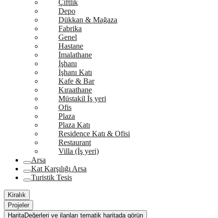
Çiftlik
Depo
Dükkan & Mağaza
Fabrika
Genel
Hastane
İmalathane
İşhanı
İşhanı Katı
Kafe & Bar
Kıraathane
Müstakil İş yeri
Ofis
Plaza
Plaza Katı
Residence Katı & Ofisi
Restaurant
Villa (İş yeri)
Arsa
Kat Karşılığı Arsa
Turistik Tesis
Kiralık
Projeler
Harita
Değerleri ve ilanları tematik haritada görün