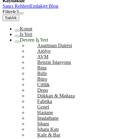
Kaynaklar
Satıcı Rehberi
Emlakjet Blog
Filtrele
3
Satılık
Konut
İş Yeri
Devren İş Yeri
Apartman Dairesi
Atölye
AVM
Benzin İstasyonu
Bina
Büfe
Büro
Çiftlik
Depo
Dükkan & Mağaza
Fabrika
Genel
Hastane
İmalathane
İşhanı
İşhanı Katı
Kafe & Bar