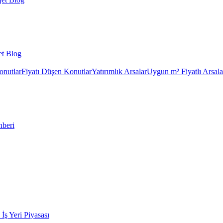
et Blog
onutlar
Fiyatı Düşen Konutlar
Yatırımlık Arsalar
Uygun m² Fiyatlı Arsala
hberi
k İş Yeri Piyasası