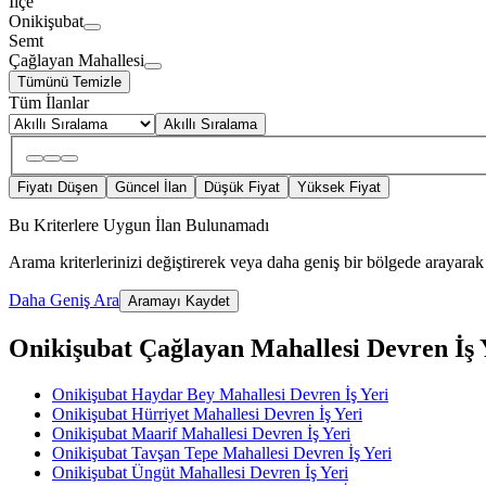
İlçe
Onikişubat
Semt
Çağlayan Mahallesi
Tümünü Temizle
Tüm İlanlar
Akıllı Sıralama
Fiyatı Düşen
Güncel İlan
Düşük Fiyat
Yüksek Fiyat
Bu Kriterlere Uygun İlan Bulunamadı
Arama kriterlerinizi değiştirerek veya daha geniş bir bölgede arayarak 
Daha Geniş Ara
Aramayı Kaydet
Onikişubat Çağlayan Mahallesi Devren İş Ye
Onikişubat Haydar Bey Mahallesi Devren İş Yeri
Onikişubat Hürriyet Mahallesi Devren İş Yeri
Onikişubat Maarif Mahallesi Devren İş Yeri
Onikişubat Tavşan Tepe Mahallesi Devren İş Yeri
Onikişubat Üngüt Mahallesi Devren İş Yeri