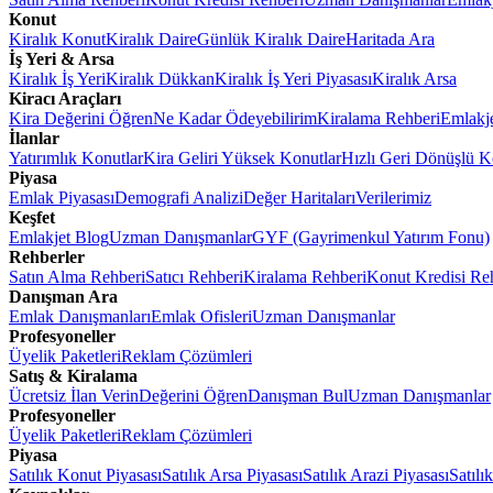
Konut
Kiralık Konut
Kiralık Daire
Günlük Kiralık Daire
Haritada Ara
İş Yeri & Arsa
Kiralık İş Yeri
Kiralık Dükkan
Kiralık İş Yeri Piyasası
Kiralık Arsa
Kiracı Araçları
Kira Değerini Öğren
Ne Kadar Ödeyebilirim
Kiralama Rehberi
Emlakj
İlanlar
Yatırımlık Konutlar
Kira Geliri Yüksek Konutlar
Hızlı Geri Dönüşlü K
Piyasa
Emlak Piyasası
Demografi Analizi
Değer Haritaları
Verilerimiz
Keşfet
Emlakjet Blog
Uzman Danışmanlar
GYF (Gayrimenkul Yatırım Fonu)
Rehberler
Satın Alma Rehberi
Satıcı Rehberi
Kiralama Rehberi
Konut Kredisi Re
Danışman Ara
Emlak Danışmanları
Emlak Ofisleri
Uzman Danışmanlar
Profesyoneller
Üyelik Paketleri
Reklam Çözümleri
Satış & Kiralama
Ücretsiz İlan Verin
Değerini Öğren
Danışman Bul
Uzman Danışmanlar
Profesyoneller
Üyelik Paketleri
Reklam Çözümleri
Piyasa
Satılık Konut Piyasası
Satılık Arsa Piyasası
Satılık Arazi Piyasası
Satılı