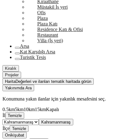
Kıraathane
Müstakil İş yeri
Ofis
Plaza
Plaza Katı
Residence Katı & Ofisi
Restaurant
Villa (İş yeri)
Arsa
Kat Karşılığı Arsa
Turistik Tesis
Kiralık
Projeler
Harita
Değerleri ve ilanları tematik haritada görün
Yakınımda Ara
Konumuna yakın ilanlar için yakınlık mesafesini seç.
0.5km
5km
10km
15km
Kapalı
İl
Temizle
Kahramanmaraş
İlçe
Temizle
Onikişubat