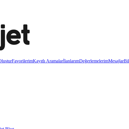
luştur
Favorilerim
Kayıtlı Aramalar
İlanlarım
Değerlemelerim
Mesajlar
Bi
et Blog