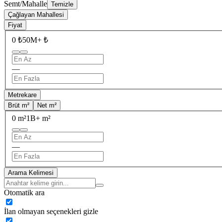
Semt/Mahalle
Temizle
Çağlayan Mahallesi
Fiyat
0 ₺
50M+ ₺
—
Metrekare
Brüt m²
Net m²
0 m²
1B+ m²
—
Arama Kelimesi
Otomatik ara
İlan olmayan seçenekleri gizle