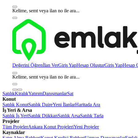
Kelime, semt veya ilan no ile ara...
Değerini Öğren
İlan Ver
Giriş Yap
Hesap Oluştur
Giriş Yap
Hesap O
Kelime, semt veya ilan no ile ara...
Satılık
Kiralık
Yatırım
Danışmanlar
Sat
Konut
Satılık Konut
Satılık Daire
Yeni İlanlar
Haritada Ara
İş Yeri & Arsa
Satılık İş Yeri
Satılık Dükkan
Satılık Arsa
Satılık Tarla
Projeler
Tüm Projeler
Ankara Konut Projeleri
Yeni Projeler
Kaynaklar
Satın Alma Rehberi
Konut Kredisi Rehberi
Uzman Danışmanlar
Emlakj