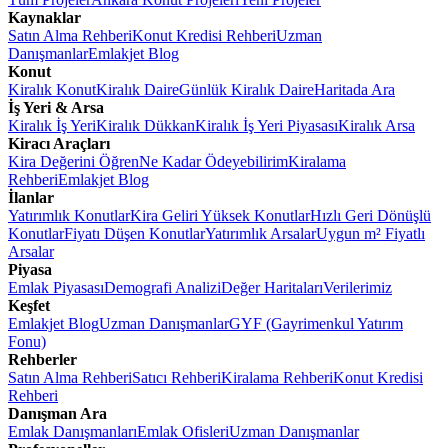
Kaynaklar
Satın Alma Rehberi
Konut Kredisi Rehberi
Uzman
Danışmanlar
Emlakjet Blog
Konut
Kiralık Konut
Kiralık Daire
Günlük Kiralık Daire
Haritada Ara
İş Yeri & Arsa
Kiralık İş Yeri
Kiralık Dükkan
Kiralık İş Yeri Piyasası
Kiralık Arsa
Kiracı Araçları
Kira Değerini Öğren
Ne Kadar Ödeyebilirim
Kiralama
Rehberi
Emlakjet Blog
İlanlar
Yatırımlık Konutlar
Kira Geliri Yüksek Konutlar
Hızlı Geri Dönüşlü
Konutlar
Fiyatı Düşen Konutlar
Yatırımlık Arsalar
Uygun m² Fiyatlı
Arsalar
Piyasa
Emlak Piyasası
Demografi Analizi
Değer Haritaları
Verilerimiz
Keşfet
Emlakjet Blog
Uzman Danışmanlar
GYF (Gayrimenkul Yatırım
Fonu)
Rehberler
Satın Alma Rehberi
Satıcı Rehberi
Kiralama Rehberi
Konut Kredisi
Rehberi
Danışman Ara
Emlak Danışmanları
Emlak Ofisleri
Uzman Danışmanlar