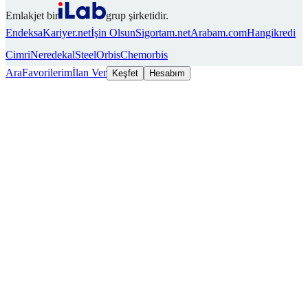
Emlakjet bir
grup şirketidir.
Endeksa
Kariyer.net
İşin Olsun
Sigortam.net
Arabam.com
Hangikredi
Cimri
Neredekal
SteelOrbis
Chemorbis
Ara
Favorilerim
İlan Ver
Keşfet
Hesabım