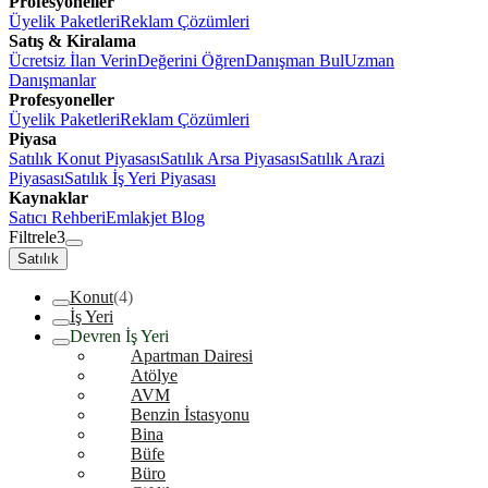
Profesyoneller
Üyelik Paketleri
Reklam Çözümleri
Satış & Kiralama
Ücretsiz İlan Verin
Değerini Öğren
Danışman Bul
Uzman
Danışmanlar
Profesyoneller
Üyelik Paketleri
Reklam Çözümleri
Piyasa
Satılık Konut Piyasası
Satılık Arsa Piyasası
Satılık Arazi
Piyasası
Satılık İş Yeri Piyasası
Kaynaklar
Satıcı Rehberi
Emlakjet Blog
Filtrele
3
Satılık
Konut
(4)
İş Yeri
Devren İş Yeri
Apartman Dairesi
Atölye
AVM
Benzin İstasyonu
Bina
Büfe
Büro