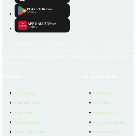
PLAY STORE
'dan
İNDİRİN
APP GALLERY
'den
İNDİRİN
Emlakjet.com internet sitesi ve Emlakjet mobil uygulamalarında kullanıcılar tarafından sağlana
ilan, bilgi, içerik ve görselin gerçekliği, orijinalliği, güvenilirliği ve doğruluğuna ilişkin soru
içerikleri giren kullanıcıya ait olup, Emlakjet'in bu hususlarla ilgili herhangi bir sorumluluğu
bulunmamaktadır.
Kaynaklar
Emlakjet Hakkında
Emlakjet Blog
Hakkımızda
Satın Alma Rehberi
Ödüllerimiz
Satıcı Rehberi
Reklam Çözümleri
Kiralama Rehberi
Kurumsal Materyaller
Konut Kredisi Rehberi
İnsan Kaynakları