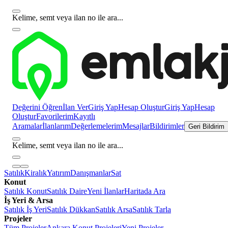
Kelime, semt veya ilan no ile ara...
Değerini Öğren
İlan Ver
Giriş Yap
Hesap Oluştur
Giriş Yap
Hesap
Oluştur
Favorilerim
Kayıtlı
Aramalar
İlanlarım
Değerlemelerim
Mesajlar
Bildirimler
Geri Bildirim
Kelime, semt veya ilan no ile ara...
Satılık
Kiralık
Yatırım
Danışmanlar
Sat
Konut
Satılık Konut
Satılık Daire
Yeni İlanlar
Haritada Ara
İş Yeri & Arsa
Satılık İş Yeri
Satılık Dükkan
Satılık Arsa
Satılık Tarla
Projeler
Tüm Projeler
Ankara Konut Projeleri
Yeni Projeler