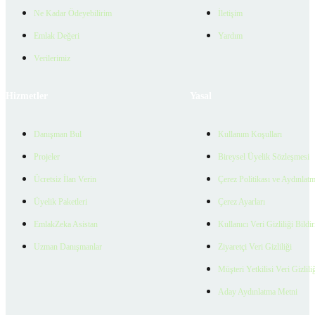
Ne Kadar Ödeyebilirim
İletişim
Emlak Değeri
Yardım
Verilerimiz
Hizmetler
Yasal
Danışman Bul
Kullanım Koşulları
Projeler
Bireysel Üyelik Sözleşmesi
Ücretsiz İlan Verin
Çerez Politikası ve Aydınlat
Üyelik Paketleri
Çerez Ayarları
EmlakZeka Asistan
Kullanıcı Veri Gizliliği Bildi
Uzman Danışmanlar
Ziyaretçi Veri Gizliliği
Müşteri Yetkilisi Veri Gizlili
Aday Aydınlatma Metni