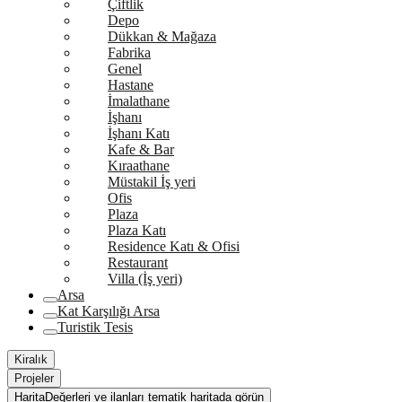
Çiftlik
Depo
Dükkan & Mağaza
Fabrika
Genel
Hastane
İmalathane
İşhanı
İşhanı Katı
Kafe & Bar
Kıraathane
Müstakil İş yeri
Ofis
Plaza
Plaza Katı
Residence Katı & Ofisi
Restaurant
Villa (İş yeri)
Arsa
Kat Karşılığı Arsa
Turistik Tesis
Kiralık
Projeler
Harita
Değerleri ve ilanları tematik haritada görün