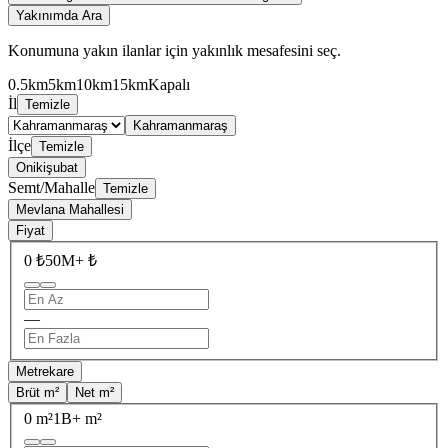
Yakınımda Ara
Konumuna yakın ilanlar için yakınlık mesafesini seç.
0.5km
5km
10km
15km
Kapalı
İl
Temizle
Kahramanmaraş
İlçe
Temizle
Onikişubat
Semt/Mahalle
Temizle
Mevlana Mahallesi
Fiyat
0 ₺
50M+ ₺
—
Metrekare
Brüt m²
Net m²
0 m²
1B+ m²