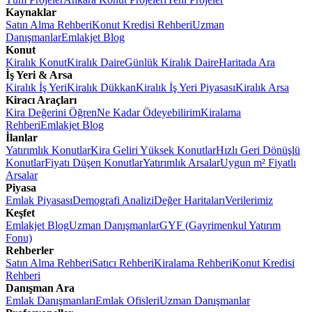
Kaynaklar
Satın Alma Rehberi
Konut Kredisi Rehberi
Uzman
Danışmanlar
Emlakjet Blog
Konut
Kiralık Konut
Kiralık Daire
Günlük Kiralık Daire
Haritada Ara
İş Yeri & Arsa
Kiralık İş Yeri
Kiralık Dükkan
Kiralık İş Yeri Piyasası
Kiralık Arsa
Kiracı Araçları
Kira Değerini Öğren
Ne Kadar Ödeyebilirim
Kiralama
Rehberi
Emlakjet Blog
İlanlar
Yatırımlık Konutlar
Kira Geliri Yüksek Konutlar
Hızlı Geri Dönüşlü
Konutlar
Fiyatı Düşen Konutlar
Yatırımlık Arsalar
Uygun m² Fiyatlı
Arsalar
Piyasa
Emlak Piyasası
Demografi Analizi
Değer Haritaları
Verilerimiz
Keşfet
Emlakjet Blog
Uzman Danışmanlar
GYF (Gayrimenkul Yatırım
Fonu)
Rehberler
Satın Alma Rehberi
Satıcı Rehberi
Kiralama Rehberi
Konut Kredisi
Rehberi
Danışman Ara
Emlak Danışmanları
Emlak Ofisleri
Uzman Danışmanlar