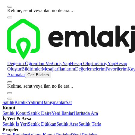
Kelime, semt veya ilan no ile ara...
Değerini Öğren
İlan Ver
Giriş Yap
Hesap Oluştur
Giriş Yap
Hesap
Oluştur
Bildirimler
Mesajlar
İlanlarım
Değerlemelerim
Favorilerim
Kayı
Aramalar
Geri Bildirim
Kelime, semt veya ilan no ile ara...
Satılık
Kiralık
Yatırım
Danışmanlar
Sat
Konut
Satılık Konut
Satılık Daire
Yeni İlanlar
Haritada Ara
İş Yeri & Arsa
Satılık İş Yeri
Satılık Dükkan
Satılık Arsa
Satılık Tarla
Projeler
Tüm Projeler
Ankara Konut Projeleri
Yeni Projeler