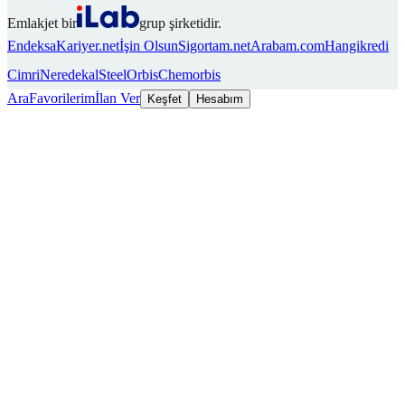
Emlakjet bir
grup şirketidir.
Endeksa
Kariyer.net
İşin Olsun
Sigortam.net
Arabam.com
Hangikredi
Cimri
Neredekal
SteelOrbis
Chemorbis
Ara
Favorilerim
İlan Ver
Keşfet
Hesabım