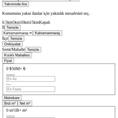
Yakınımda Ara
Konumuna yakın ilanlar için yakınlık mesafesini seç.
0.5km
5km
10km
15km
Kapalı
İl
Temizle
Kahramanmaraş
İlçe
Temizle
Onikişubat
Semt/Mahalle
Temizle
Kısıklı Mahallesi
Fiyat
0 ₺
50M+ ₺
—
Metrekare
Brüt m²
Net m²
0 m²
1B+ m²