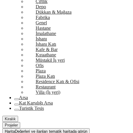
Çiftlik
Depo
Dükkan & Mağaza
Fabrika
Genel
Hastane
İmalathane
İşhanı
İşhanı Katı
Kafe & Bar
Kıraathane
Müstakil İş yeri
Ofis
Plaza
Plaza Katı
Residence Katı & Ofisi
Restaurant
Villa (İş yeri)
Arsa
Kat Karşılığı Arsa
Turistik Tesis
Kiralık
Projeler
Harita
Değerleri ve ilanları tematik haritada görün