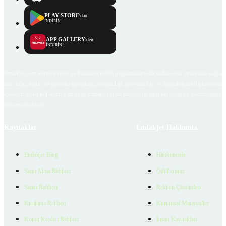
PLAY STORE
'dan
İNDİRİN
APP GALLERY
'den
İNDİRİN
Emlakjet.com internet sitesi ve Emlakjet mobil uygulamalarında kullanıcılar tarafından sağlana
ilan, bilgi, içerik ve görselin gerçekliği, orijinalliği, güvenilirliği ve doğruluğuna ilişkin soru
içerikleri giren kullanıcıya ait olup, Emlakjet'in bu hususlarla ilgili herhangi bir sorumluluğu
bulunmamaktadır.
Kaynaklar
Emlakjet Hakkında
Emlakjet Blog
Hakkımızda
Satın Alma Rehberi
Ödüllerimiz
Satıcı Rehberi
Reklam Çözümleri
Kiralama Rehberi
Kurumsal Materyaller
Konut Kredisi Rehberi
İnsan Kaynakları