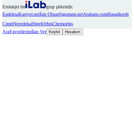
Emlakjet bir
grup şirketidir.
Endeksa
Kariyer.net
İşin Olsun
Sigortam.net
Arabam.com
Hangikredi
Cimri
Neredekal
SteelOrbis
Chemorbis
Ara
Favorilerim
İlan Ver
Keşfet
Hesabım