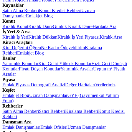
Kaynaklar
Satın Alma Rehberi
Konut Kredisi Rehberi
Uzman
Danışmanlar
Emlakjet Blog
Konut
Kiralık Konut
Kiralık Daire
Günlük Kiralık Daire
Haritada Ara
İş Yeri & Arsa
Kiralık İş Yeri
Kiralık Dükkan
Kiralık İş Yeri Piyasası
Kiralık Arsa
Kiracı Araçları
Kira Değerini Öğren
Ne Kadar Ödeyebilirim
Kiralama
Rehberi
Emlakjet Blog
İlanlar
Yatırımlık Konutlar
Kira Geliri Yüksek Konutlar
Hızlı Geri Dönüşlü
Konutlar
Fiyatı Düşen Konutlar
Yatırımlık Arsalar
Uygun m² Fiyatlı
Arsalar
Piyasa
Emlak Piyasası
Demografi Analizi
Değer Haritaları
Verilerimiz
Keşfet
Emlakjet Blog
Uzman Danışmanlar
GYF (Gayrimenkul Yatırım
Fonu)
Rehberler
Satın Alma Rehberi
Satıcı Rehberi
Kiralama Rehberi
Konut Kredisi
Rehberi
Danışman Ara
Emlak Danışmanları
Emlak Ofisleri
Uzman Danışmanlar