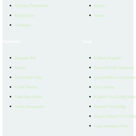
Ne Kadar Ödeyebilirim
İletişim
Emlak Değeri
Yardım
Verilerimiz
Hizmetler
Yasal
Danışman Bul
Kullanım Koşulları
Projeler
Bireysel Üyelik Sözleşmesi
Ücretsiz İlan Verin
Çerez Politikası ve Aydınlat
Üyelik Paketleri
Çerez Ayarları
EmlakZeka Asistan
Kullanıcı Veri Gizliliği Bildi
Uzman Danışmanlar
Ziyaretçi Veri Gizliliği
Müşteri Yetkilisi Veri Gizlili
Aday Aydınlatma Metni