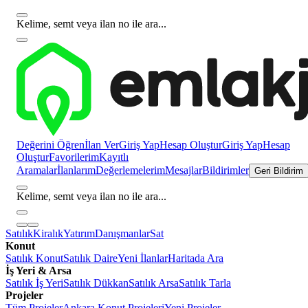
Kelime, semt veya ilan no ile ara...
Değerini Öğren
İlan Ver
Giriş Yap
Hesap Oluştur
Giriş Yap
Hesap
Oluştur
Favorilerim
Kayıtlı
Aramalar
İlanlarım
Değerlemelerim
Mesajlar
Bildirimler
Geri Bildirim
Kelime, semt veya ilan no ile ara...
Satılık
Kiralık
Yatırım
Danışmanlar
Sat
Konut
Satılık Konut
Satılık Daire
Yeni İlanlar
Haritada Ara
İş Yeri & Arsa
Satılık İş Yeri
Satılık Dükkan
Satılık Arsa
Satılık Tarla
Projeler
Tüm Projeler
Ankara Konut Projeleri
Yeni Projeler