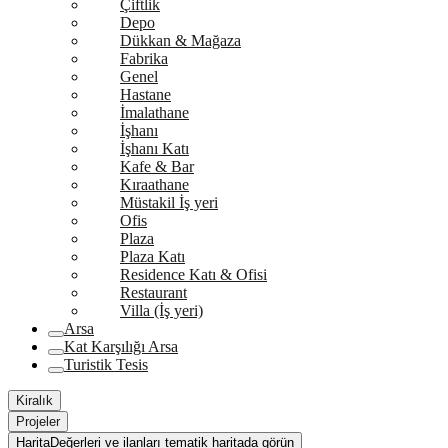
Çiftlik
Depo
Dükkan & Mağaza
Fabrika
Genel
Hastane
İmalathane
İşhanı
İşhanı Katı
Kafe & Bar
Kıraathane
Müstakil İş yeri
Ofis
Plaza
Plaza Katı
Residence Katı & Ofisi
Restaurant
Villa (İş yeri)
Arsa
Kat Karşılığı Arsa
Turistik Tesis
Kiralık
Projeler
Harita
Değerleri ve ilanları tematik haritada görün