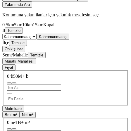
Yakınımda Ara
Konumuna yakın ilanlar için yakınlık mesafesini seç.
0.5km
5km
10km
15km
Kapalı
İl
Temizle
Kahramanmaraş
İlçe
Temizle
Onikişubat
Semt/Mahalle
Temizle
Muratlı Mahallesi
Fiyat
0 ₺
50M+ ₺
—
Metrekare
Brüt m²
Net m²
0 m²
1B+ m²