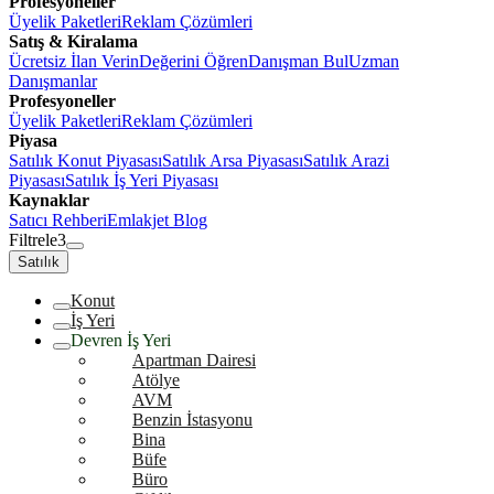
Profesyoneller
Üyelik Paketleri
Reklam Çözümleri
Satış & Kiralama
Ücretsiz İlan Verin
Değerini Öğren
Danışman Bul
Uzman
Danışmanlar
Profesyoneller
Üyelik Paketleri
Reklam Çözümleri
Piyasa
Satılık Konut Piyasası
Satılık Arsa Piyasası
Satılık Arazi
Piyasası
Satılık İş Yeri Piyasası
Kaynaklar
Satıcı Rehberi
Emlakjet Blog
Filtrele
3
Satılık
Konut
İş Yeri
Devren İş Yeri
Apartman Dairesi
Atölye
AVM
Benzin İstasyonu
Bina
Büfe
Büro