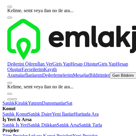
Kelime, semt veya ilan no ile ara...
Değerini Öğren
İlan Ver
Giriş Yap
Hesap Oluştur
Giriş Yap
Hesap
Oluştur
Favorilerim
Kayıtlı
Aramalar
İlanlarım
Değerlemelerim
Mesajlar
Bildirimler
Geri Bildirim
Kelime, semt veya ilan no ile ara...
Satılık
Kiralık
Yatırım
Danışmanlar
Sat
Konut
Satılık Konut
Satılık Daire
Yeni İlanlar
Haritada Ara
İş Yeri & Arsa
Satılık İş Yeri
Satılık Dükkan
Satılık Arsa
Satılık Tarla
Projeler
Tüm Projeler
Ankara Konut Projeleri
Yeni Projeler