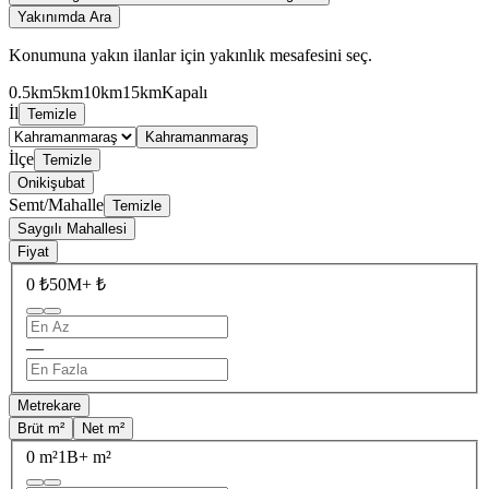
Yakınımda Ara
Konumuna yakın ilanlar için yakınlık mesafesini seç.
0.5km
5km
10km
15km
Kapalı
İl
Temizle
Kahramanmaraş
İlçe
Temizle
Onikişubat
Semt/Mahalle
Temizle
Saygılı Mahallesi
Fiyat
0 ₺
50M+ ₺
—
Metrekare
Brüt m²
Net m²
0 m²
1B+ m²