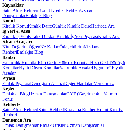
Kaynaklar
Satın Alma Rehberi
Konut Kredisi Rehberi
Uzman
Danışmanlar
Emlakjet Blog
Konut
Kiralık Konut
Kiralık Daire
Günlük Kiralık Daire
Haritada Ara
İş Yeri & Arsa
Kiralık İş Yeri
Kiralık Dükkan
Kiralık İş Yeri Piyasası
Kiralık Arsa
Kiracı Araçları
Kira Değerini Öğren
Ne Kadar Ödeyebilirim
Kiralama
Rehberi
Emlakjet Blog
İlanlar
Yatırımlık Konutlar
Kira Geliri Yüksek Konutlar
Hızlı Geri Dönüşlü
Konutlar
Fiyatı Düşen Konutlar
Yatırımlık Arsalar
Uygun m² Fiyatlı
Arsalar
Piyasa
Emlak Piyasası
Demografi Analizi
Değer Haritaları
Verilerimiz
Keşfet
Emlakjet Blog
Uzman Danışmanlar
GYF (Gayrimenkul Yatırım
Fonu)
Rehberler
Satın Alma Rehberi
Satıcı Rehberi
Kiralama Rehberi
Konut Kredisi
Rehberi
Danışman Ara
Emlak Danışmanları
Emlak Ofisleri
Uzman Danışmanlar