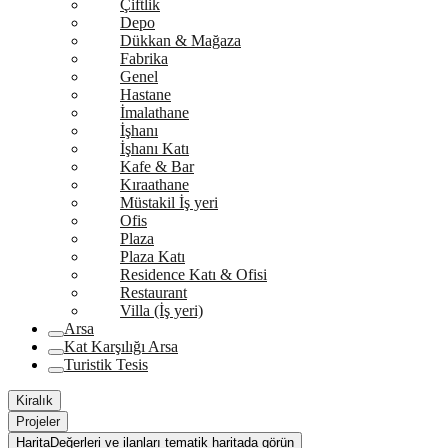
Çiftlik
Depo
Dükkan & Mağaza
Fabrika
Genel
Hastane
İmalathane
İşhanı
İşhanı Katı
Kafe & Bar
Kıraathane
Müstakil İş yeri
Ofis
Plaza
Plaza Katı
Residence Katı & Ofisi
Restaurant
Villa (İş yeri)
Arsa
Kat Karşılığı Arsa
Turistik Tesis
Kiralık
Projeler
Harita
Değerleri ve ilanları tematik haritada görün