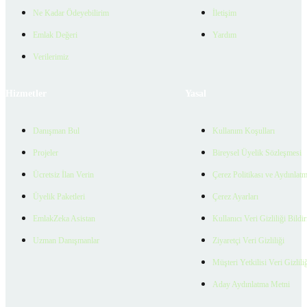
Ne Kadar Ödeyebilirim
İletişim
Emlak Değeri
Yardım
Verilerimiz
Hizmetler
Yasal
Danışman Bul
Kullanım Koşulları
Projeler
Bireysel Üyelik Sözleşmesi
Ücretsiz İlan Verin
Çerez Politikası ve Aydınlat
Üyelik Paketleri
Çerez Ayarları
EmlakZeka Asistan
Kullanıcı Veri Gizliliği Bildi
Uzman Danışmanlar
Ziyaretçi Veri Gizliliği
Müşteri Yetkilisi Veri Gizlili
Aday Aydınlatma Metni