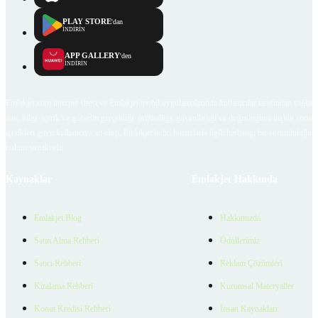
PLAY STORE
'dan
İNDİRİN
APP GALLERY
'den
İNDİRİN
Emlakjet.com internet sitesi ve Emlakjet mobil uygulamalarında kullanıcılar tarafından sağlana
ilan, bilgi, içerik ve görselin gerçekliği, orijinalliği, güvenilirliği ve doğruluğuna ilişkin soru
içerikleri giren kullanıcıya ait olup, Emlakjet'in bu hususlarla ilgili herhangi bir sorumluluğu
bulunmamaktadır.
Kaynaklar
Emlakjet Hakkında
Emlakjet Blog
Hakkımızda
Satın Alma Rehberi
Ödüllerimiz
Satıcı Rehberi
Reklam Çözümleri
Kiralama Rehberi
Kurumsal Materyaller
Konut Kredisi Rehberi
İnsan Kaynakları