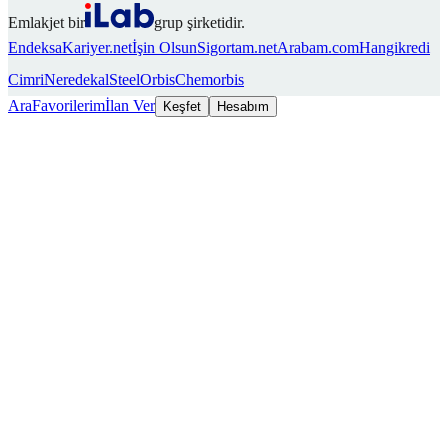
Emlakjet bir
grup şirketidir.
Endeksa
Kariyer.net
İşin Olsun
Sigortam.net
Arabam.com
Hangikredi
Cimri
Neredekal
SteelOrbis
Chemorbis
Ara
Favorilerim
İlan Ver
Keşfet
Hesabım