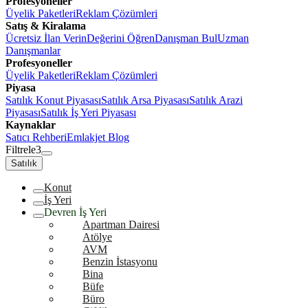
Profesyoneller
Üyelik Paketleri
Reklam Çözümleri
Satış & Kiralama
Ücretsiz İlan Verin
Değerini Öğren
Danışman Bul
Uzman
Danışmanlar
Profesyoneller
Üyelik Paketleri
Reklam Çözümleri
Piyasa
Satılık Konut Piyasası
Satılık Arsa Piyasası
Satılık Arazi
Piyasası
Satılık İş Yeri Piyasası
Kaynaklar
Satıcı Rehberi
Emlakjet Blog
Filtrele
3
Satılık
Konut
İş Yeri
Devren İş Yeri
Apartman Dairesi
Atölye
AVM
Benzin İstasyonu
Bina
Büfe
Büro