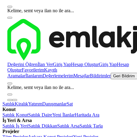
Kelime, semt veya ilan no ile ara...
Değerini Öğren
İlan Ver
Giriş Yap
Hesap Oluştur
Giriş Yap
Hesap
Oluştur
Favorilerim
Kayıtlı
Aramalar
İlanlarım
Değerlemelerim
Mesajlar
Bildirimler
Geri Bildirim
Kelime, semt veya ilan no ile ara...
Satılık
Kiralık
Yatırım
Danışmanlar
Sat
Konut
Satılık Konut
Satılık Daire
Yeni İlanlar
Haritada Ara
İş Yeri & Arsa
Satılık İş Yeri
Satılık Dükkan
Satılık Arsa
Satılık Tarla
Projeler
Tüm Projeler
Ankara Konut Projeleri
Yeni Projeler