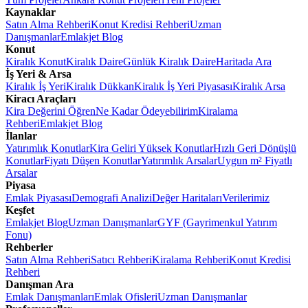
Kaynaklar
Satın Alma Rehberi
Konut Kredisi Rehberi
Uzman
Danışmanlar
Emlakjet Blog
Konut
Kiralık Konut
Kiralık Daire
Günlük Kiralık Daire
Haritada Ara
İş Yeri & Arsa
Kiralık İş Yeri
Kiralık Dükkan
Kiralık İş Yeri Piyasası
Kiralık Arsa
Kiracı Araçları
Kira Değerini Öğren
Ne Kadar Ödeyebilirim
Kiralama
Rehberi
Emlakjet Blog
İlanlar
Yatırımlık Konutlar
Kira Geliri Yüksek Konutlar
Hızlı Geri Dönüşlü
Konutlar
Fiyatı Düşen Konutlar
Yatırımlık Arsalar
Uygun m² Fiyatlı
Arsalar
Piyasa
Emlak Piyasası
Demografi Analizi
Değer Haritaları
Verilerimiz
Keşfet
Emlakjet Blog
Uzman Danışmanlar
GYF (Gayrimenkul Yatırım
Fonu)
Rehberler
Satın Alma Rehberi
Satıcı Rehberi
Kiralama Rehberi
Konut Kredisi
Rehberi
Danışman Ara
Emlak Danışmanları
Emlak Ofisleri
Uzman Danışmanlar