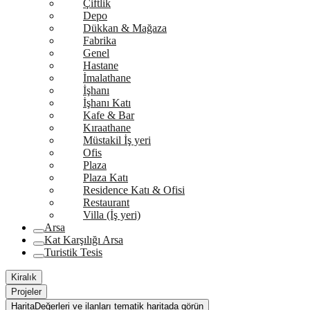
Çiftlik
Depo
Dükkan & Mağaza
Fabrika
Genel
Hastane
İmalathane
İşhanı
İşhanı Katı
Kafe & Bar
Kıraathane
Müstakil İş yeri
Ofis
Plaza
Plaza Katı
Residence Katı & Ofisi
Restaurant
Villa (İş yeri)
Arsa
Kat Karşılığı Arsa
Turistik Tesis
Kiralık
Projeler
Harita
Değerleri ve ilanları tematik haritada görün