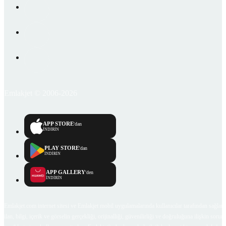
Emlakjet © 2006-2026
APP STORE
'dan
İNDİRİN
PLAY STORE
'dan
İNDİRİN
APP GALLERY
'den
İNDİRİN
Emlakjet.com internet sitesi ve Emlakjet mobil uygulamalarında kullanıcılar tarafından sağlana
ilan, bilgi, içerik ve görselin gerçekliği, orijinalliği, güvenilirliği ve doğruluğuna ilişkin soru