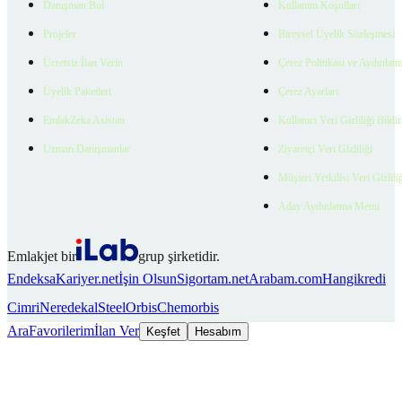
Danışman Bul
Kullanım Koşulları
Projeler
Bireysel Üyelik Sözleşmesi
Ücretsiz İlan Verin
Çerez Politikası ve Aydınlat
Üyelik Paketleri
Çerez Ayarları
EmlakZeka Asistan
Kullanıcı Veri Gizliliği Bildi
Uzman Danışmanlar
Ziyaretçi Veri Gizliliği
Müşteri Yetkilisi Veri Gizlili
Aday Aydınlatma Metni
Emlakjet bir
grup şirketidir.
Endeksa
Kariyer.net
İşin Olsun
Sigortam.net
Arabam.com
Hangikredi
Cimri
Neredekal
SteelOrbis
Chemorbis
Ara
Favorilerim
İlan Ver
Keşfet
Hesabım