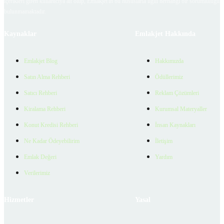
içerikleri giren kullanıcıya ait olup, Emlakjet'in bu hususlarla ilgili herhangi bir sorumluluğu
bulunmamaktadır.
Kaynaklar
Emlakjet Hakkında
Emlakjet Blog
Hakkımızda
Satın Alma Rehberi
Ödüllerimiz
Satıcı Rehberi
Reklam Çözümleri
Kiralama Rehberi
Kurumsal Materyaller
Konut Kredisi Rehberi
İnsan Kaynakları
Ne Kadar Ödeyebilirim
İletişim
Emlak Değeri
Yardım
Verilerimiz
Hizmetler
Yasal