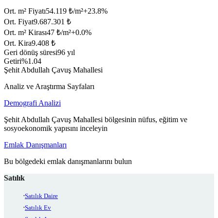
Ort. m² Fiyatı
54.119 ₺/m²
+
23.8
%
Ort. Fiyat
9.687.301 ₺
Ort. m² Kirası
47 ₺/m²
+
0.0
%
Ort. Kira
9.408 ₺
Geri dönüş süresi
96 yıl
Getiri
%1.04
Şehit Abdullah Çavuş Mahallesi
Analiz ve Araştırma Sayfaları
Demografi Analizi
Şehit Abdullah Çavuş Mahallesi bölgesinin nüfus, eğitim ve
sosyoekonomik yapısını inceleyin
Emlak Danışmanları
Bu bölgedeki emlak danışmanlarını bulun
Satılık
Satılık Daire
Satılık Ev