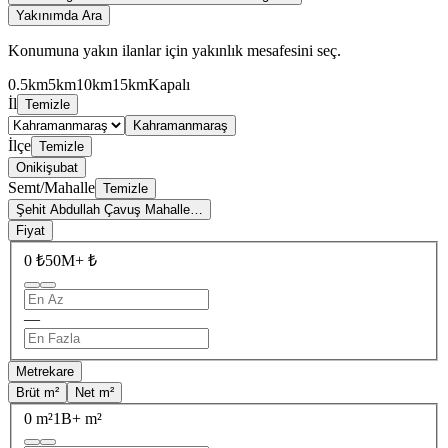
Yakınımda Ara
Konumuna yakın ilanlar için yakınlık mesafesini seç.
0.5km
5km
10km
15km
Kapalı
İl
Temizle
Kahramanmaraş
İlçe
Temizle
Onikişubat
Semt/Mahalle
Temizle
Şehit Abdullah Çavuş Mahalle…
Fiyat
0 ₺
50M+ ₺
—
Metrekare
Brüt m²
Net m²
0 m²
1B+ m²