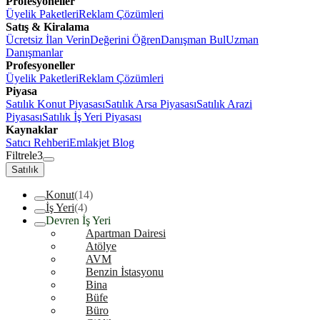
Profesyoneller
Üyelik Paketleri
Reklam Çözümleri
Satış & Kiralama
Ücretsiz İlan Verin
Değerini Öğren
Danışman Bul
Uzman
Danışmanlar
Profesyoneller
Üyelik Paketleri
Reklam Çözümleri
Piyasa
Satılık Konut Piyasası
Satılık Arsa Piyasası
Satılık Arazi
Piyasası
Satılık İş Yeri Piyasası
Kaynaklar
Satıcı Rehberi
Emlakjet Blog
Filtrele
3
Satılık
Konut
(14)
İş Yeri
(4)
Devren İş Yeri
Apartman Dairesi
Atölye
AVM
Benzin İstasyonu
Bina
Büfe
Büro