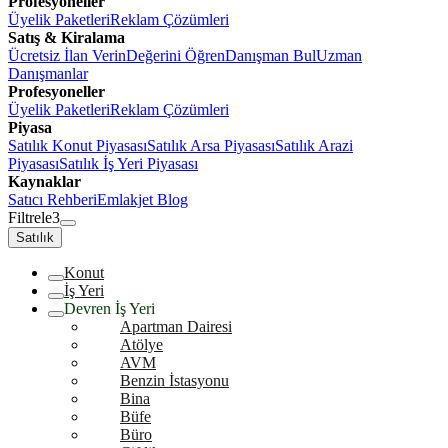
Profesyoneller
Üyelik Paketleri
Reklam Çözümleri
Satış & Kiralama
Ücretsiz İlan Verin
Değerini Öğren
Danışman Bul
Uzman
Danışmanlar
Profesyoneller
Üyelik Paketleri
Reklam Çözümleri
Piyasa
Satılık Konut Piyasası
Satılık Arsa Piyasası
Satılık Arazi
Piyasası
Satılık İş Yeri Piyasası
Kaynaklar
Satıcı Rehberi
Emlakjet Blog
Filtrele
3
Satılık
Konut
İş Yeri
Devren İş Yeri
Apartman Dairesi
Atölye
AVM
Benzin İstasyonu
Bina
Büfe
Büro