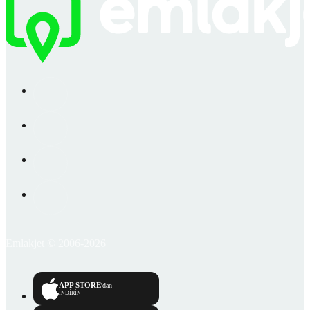
Emlakjet © 2006-2026
APP STORE
'dan
İNDİRİN