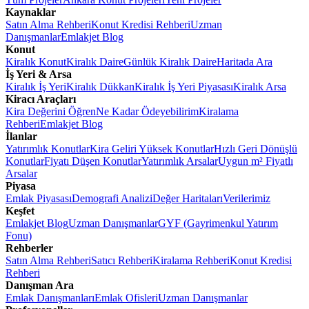
Kaynaklar
Satın Alma Rehberi
Konut Kredisi Rehberi
Uzman
Danışmanlar
Emlakjet Blog
Konut
Kiralık Konut
Kiralık Daire
Günlük Kiralık Daire
Haritada Ara
İş Yeri & Arsa
Kiralık İş Yeri
Kiralık Dükkan
Kiralık İş Yeri Piyasası
Kiralık Arsa
Kiracı Araçları
Kira Değerini Öğren
Ne Kadar Ödeyebilirim
Kiralama
Rehberi
Emlakjet Blog
İlanlar
Yatırımlık Konutlar
Kira Geliri Yüksek Konutlar
Hızlı Geri Dönüşlü
Konutlar
Fiyatı Düşen Konutlar
Yatırımlık Arsalar
Uygun m² Fiyatlı
Arsalar
Piyasa
Emlak Piyasası
Demografi Analizi
Değer Haritaları
Verilerimiz
Keşfet
Emlakjet Blog
Uzman Danışmanlar
GYF (Gayrimenkul Yatırım
Fonu)
Rehberler
Satın Alma Rehberi
Satıcı Rehberi
Kiralama Rehberi
Konut Kredisi
Rehberi
Danışman Ara
Emlak Danışmanları
Emlak Ofisleri
Uzman Danışmanlar