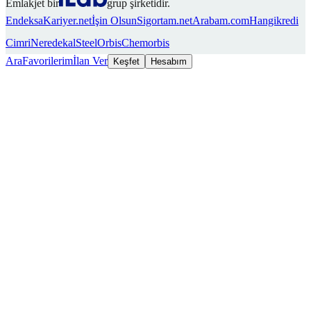
Emlakjet bir
grup şirketidir.
Endeksa
Kariyer.net
İşin Olsun
Sigortam.net
Arabam.com
Hangikredi
Cimri
Neredekal
SteelOrbis
Chemorbis
Ara
Favorilerim
İlan Ver
Keşfet
Hesabım