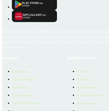
PLAY STORE
'dan
İNDİRİN
APP GALLERY
'den
İNDİRİN
Emlakjet.com internet sitesi ve Emlakjet mobil uygulamalarında kullanıcılar tarafından sağlana
ilan, bilgi, içerik ve görselin gerçekliği, orijinalliği, güvenilirliği ve doğruluğuna ilişkin soru
içerikleri giren kullanıcıya ait olup, Emlakjet'in bu hususlarla ilgili herhangi bir sorumluluğu
bulunmamaktadır.
Kaynaklar
Emlakjet Hakkında
Emlakjet Blog
Hakkımızda
Satın Alma Rehberi
Ödüllerimiz
Satıcı Rehberi
Reklam Çözümleri
Kiralama Rehberi
Kurumsal Materyaller
Konut Kredisi Rehberi
İnsan Kaynakları