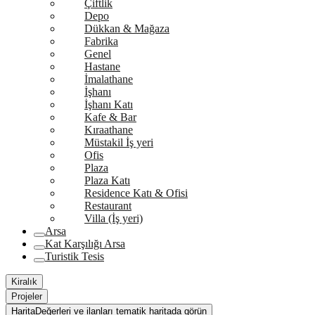
Çiftlik
Depo
Dükkan & Mağaza
Fabrika
Genel
Hastane
İmalathane
İşhanı
İşhanı Katı
Kafe & Bar
Kıraathane
Müstakil İş yeri
Ofis
Plaza
Plaza Katı
Residence Katı & Ofisi
Restaurant
Villa (İş yeri)
Arsa
Kat Karşılığı Arsa
Turistik Tesis
Kiralık
Projeler
Harita
Değerleri ve ilanları tematik haritada görün