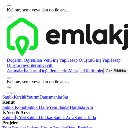
Kelime, semt veya ilan no ile ara...
Değerini Öğren
İlan Ver
Giriş Yap
Hesap Oluştur
Giriş Yap
Hesap
Oluştur
Favorilerim
Kayıtlı
Aramalar
İlanlarım
Değerlemelerim
Mesajlar
Bildirimler
Geri Bildirim
Kelime, semt veya ilan no ile ara...
Satılık
Kiralık
Yatırım
Danışmanlar
Sat
Konut
Satılık Konut
Satılık Daire
Yeni İlanlar
Haritada Ara
İş Yeri & Arsa
Satılık İş Yeri
Satılık Dükkan
Satılık Arsa
Satılık Tarla
Projeler
Tüm Projeler
Ankara Konut Projeleri
Yeni Projeler