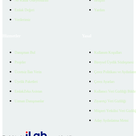
Ne Kadar Ödeyebilirim
İletişim
Emlak Değeri
Yardım
Verilerimiz
Hizmetler
Yasal
Danışman Bul
Kullanım Koşulları
Projeler
Bireysel Üyelik Sözleşmesi
Ücretsiz İlan Verin
Çerez Politikası ve Aydınlat
Üyelik Paketleri
Çerez Ayarları
EmlakZeka Asistan
Kullanıcı Veri Gizliliği Bildi
Uzman Danışmanlar
Ziyaretçi Veri Gizliliği
Müşteri Yetkilisi Veri Gizlili
Aday Aydınlatma Metni