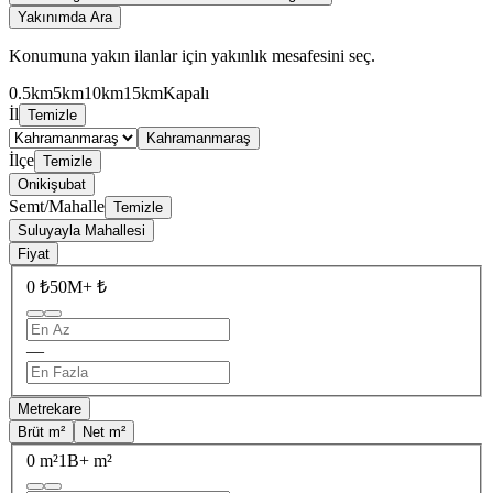
Yakınımda Ara
Konumuna yakın ilanlar için yakınlık mesafesini seç.
0.5km
5km
10km
15km
Kapalı
İl
Temizle
Kahramanmaraş
İlçe
Temizle
Onikişubat
Semt/Mahalle
Temizle
Suluyayla Mahallesi
Fiyat
0 ₺
50M+ ₺
—
Metrekare
Brüt m²
Net m²
0 m²
1B+ m²