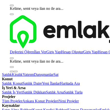
Kelime, semt veya ilan no ile ara...
Değerini Öğren
İlan Ver
Giriş Yap
Hesap Oluştur
Giriş Yap
Hesap O
Kelime, semt veya ilan no ile ara...
Satılık
Kiralık
Yatırım
Danışmanlar
Sat
Konut
Satılık Konut
Satılık Daire
Yeni İlanlar
Haritada Ara
İş Yeri & Arsa
Satılık İş Yeri
Satılık Dükkan
Satılık Arsa
Satılık Tarla
Projeler
Tüm Projeler
Ankara Konut Projeleri
Yeni Projeler
Kaynaklar
Satın Alma Rehberi
Konut Kredisi Rehberi
Uzman Danışmanlar
Emlakj