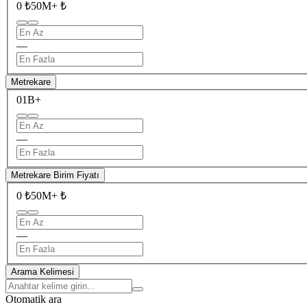
0 ₺
50M+ ₺
—
Metrekare
0
1B+
—
Metrekare Birim Fiyatı
0 ₺
50M+ ₺
—
Arama Kelimesi
Otomatik ara