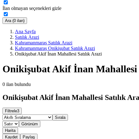
İlan olmayan seçenekleri gizle
Ara (0 ilan)
Ana Sayfa
Satılık Arazi
Kahramanmaraş Satılık Arazi
Kahramanmaraş Onikişubat Satılık Arazi
Onikişubat Akif İnan Mahallesi Satılık Arazi
Onikişubat Akif İnan Mahallesi 
0
ilan bulundu
Onikişubat Akif İnan Mahallesi Satılık Ara
Filtrele
3
Sırala
Görünüm
Harita
Kaydet
Paylaş