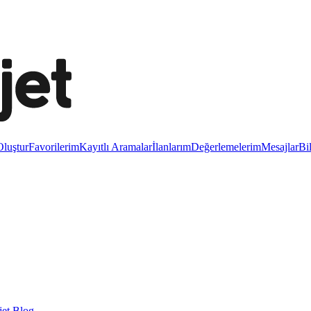
luştur
Favorilerim
Kayıtlı Aramalar
İlanlarım
Değerlemelerim
Mesajlar
Bi
et Blog