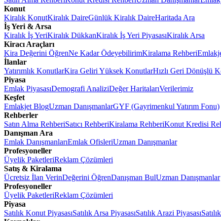
Konut
Kiralık Konut
Kiralık Daire
Günlük Kiralık Daire
Haritada Ara
İş Yeri & Arsa
Kiralık İş Yeri
Kiralık Dükkan
Kiralık İş Yeri Piyasası
Kiralık Arsa
Kiracı Araçları
Kira Değerini Öğren
Ne Kadar Ödeyebilirim
Kiralama Rehberi
Emlakj
İlanlar
Yatırımlık Konutlar
Kira Geliri Yüksek Konutlar
Hızlı Geri Dönüşlü K
Piyasa
Emlak Piyasası
Demografi Analizi
Değer Haritaları
Verilerimiz
Keşfet
Emlakjet Blog
Uzman Danışmanlar
GYF (Gayrimenkul Yatırım Fonu)
Rehberler
Satın Alma Rehberi
Satıcı Rehberi
Kiralama Rehberi
Konut Kredisi Re
Danışman Ara
Emlak Danışmanları
Emlak Ofisleri
Uzman Danışmanlar
Profesyoneller
Üyelik Paketleri
Reklam Çözümleri
Satış & Kiralama
Ücretsiz İlan Verin
Değerini Öğren
Danışman Bul
Uzman Danışmanlar
Profesyoneller
Üyelik Paketleri
Reklam Çözümleri
Piyasa
Satılık Konut Piyasası
Satılık Arsa Piyasası
Satılık Arazi Piyasası
Satılı