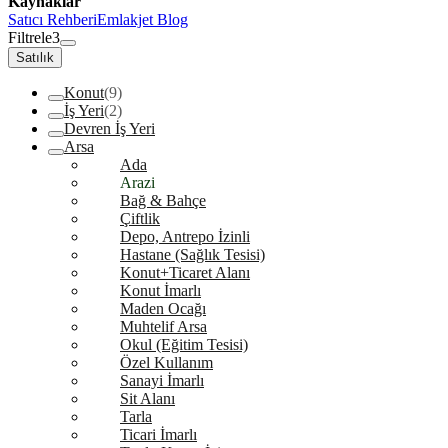
Kaynaklar
Satıcı Rehberi
Emlakjet Blog
Filtrele
3
Satılık
Konut
(9)
İş Yeri
(2)
Devren İş Yeri
Arsa
Ada
Arazi
Bağ & Bahçe
Çiftlik
Depo, Antrepo İzinli
Hastane (Sağlık Tesisi)
Konut+Ticaret Alanı
Konut İmarlı
Maden Ocağı
Muhtelif Arsa
Okul (Eğitim Tesisi)
Özel Kullanım
Sanayi İmarlı
Sit Alanı
Tarla
Ticari İmarlı