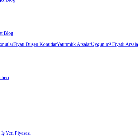
et Blog
onutlar
Fiyatı Düşen Konutlar
Yatırımlık Arsalar
Uygun m² Fiyatlı Arsala
hberi
k İş Yeri Piyasası