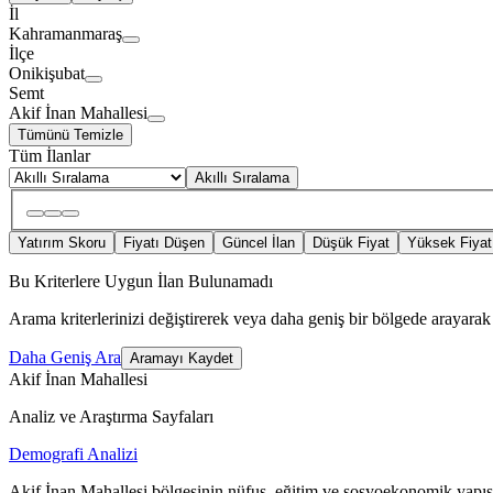
İl
Kahramanmaraş
İlçe
Onikişubat
Semt
Akif İnan Mahallesi
Tümünü Temizle
Tüm İlanlar
Akıllı Sıralama
Yatırım Skoru
Fiyatı Düşen
Güncel İlan
Düşük Fiyat
Yüksek Fiyat
Bu Kriterlere Uygun İlan Bulunamadı
Arama kriterlerinizi değiştirerek veya daha geniş bir bölgede arayarak 
Daha Geniş Ara
Aramayı Kaydet
Akif İnan Mahallesi
Analiz ve Araştırma Sayfaları
Demografi Analizi
Akif İnan Mahallesi bölgesinin nüfus, eğitim ve sosyoekonomik yapısı