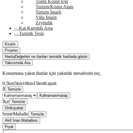
Toplu Konut İçin
Turizm/Konut Alanı
Turizm İmarlı
Villa İmarlı
Zeytinlik
Kat Karşılığı Arsa
Turistik Tesis
Kiralık
Projeler
Harita
Değerleri ve ilanları tematik haritada görün
Yakınımda Ara
Konumuna yakın ilanlar için yakınlık mesafesini seç.
0.5km
5km
10km
15km
Kapalı
İl
Temizle
Kahramanmaraş
İlçe
Temizle
Onikişubat
Semt/Mahalle
Temizle
Akif İnan Mahallesi
Fiyat