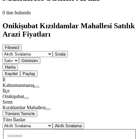
0
ilan bulundu
Onikişubat Kızıldamlar Mahallesi Satılık
Arazi Fiyatları
Filtrele
3
Sırala
Görünüm
Harita
Kaydet
Paylaş
İl
Kahramanmaraş
İlçe
Onikişubat
Semt
Kızıldamlar Mahallesi
Tümünü Temizle
Tüm İlanlar
Akıllı Sıralama