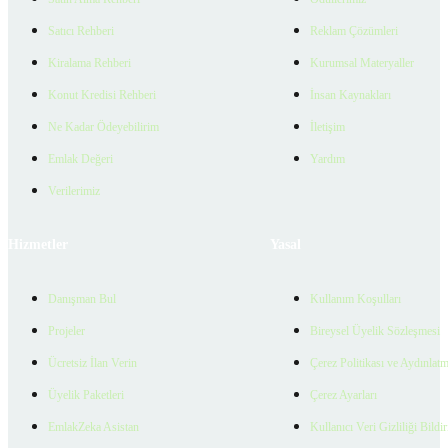
Satıcı Rehberi
Reklam Çözümleri
Kiralama Rehberi
Kurumsal Materyaller
Konut Kredisi Rehberi
İnsan Kaynakları
Ne Kadar Ödeyebilirim
İletişim
Emlak Değeri
Yardım
Verilerimiz
Hizmetler
Yasal
Danışman Bul
Kullanım Koşulları
Projeler
Bireysel Üyelik Sözleşmesi
Ücretsiz İlan Verin
Çerez Politikası ve Aydınlat
Üyelik Paketleri
Çerez Ayarları
EmlakZeka Asistan
Kullanıcı Veri Gizliliği Bildi