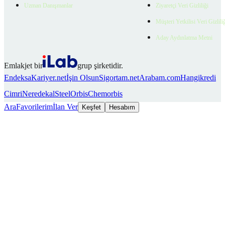
Uzman Danışmanlar
Ziyaretçi Veri Gizliliği
Müşteri Yetkilisi Veri Gizlili
Aday Aydınlatma Metni
Emlakjet bir
grup şirketidir.
Endeksa
Kariyer.net
İşin Olsun
Sigortam.net
Arabam.com
Hangikredi
Cimri
Neredekal
SteelOrbis
Chemorbis
Ara
Favorilerim
İlan Ver
Keşfet
Hesabım