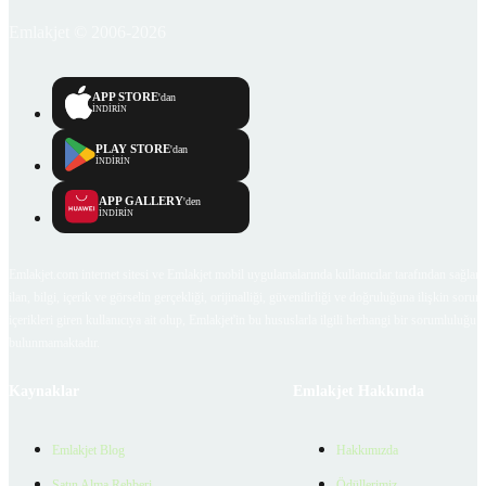
Emlakjet © 2006-2026
APP STORE
'dan
İNDİRİN
PLAY STORE
'dan
İNDİRİN
APP GALLERY
'den
İNDİRİN
Emlakjet.com internet sitesi ve Emlakjet mobil uygulamalarında kullanıcılar tarafından sağlana
ilan, bilgi, içerik ve görselin gerçekliği, orijinalliği, güvenilirliği ve doğruluğuna ilişkin soru
içerikleri giren kullanıcıya ait olup, Emlakjet'in bu hususlarla ilgili herhangi bir sorumluluğu
bulunmamaktadır.
Kaynaklar
Emlakjet Hakkında
Emlakjet Blog
Hakkımızda
Satın Alma Rehberi
Ödüllerimiz