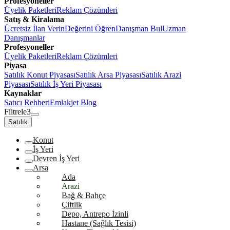
Profesyoneller
Üyelik Paketleri
Reklam Çözümleri
Satış & Kiralama
Ücretsiz İlan Verin
Değerini Öğren
Danışman Bul
Uzman
Danışmanlar
Profesyoneller
Üyelik Paketleri
Reklam Çözümleri
Piyasa
Satılık Konut Piyasası
Satılık Arsa Piyasası
Satılık Arazi
Piyasası
Satılık İş Yeri Piyasası
Kaynaklar
Satıcı Rehberi
Emlakjet Blog
Filtrele
3
Satılık
Konut
İş Yeri
Devren İş Yeri
Arsa
Ada
Arazi
Bağ & Bahçe
Çiftlik
Depo, Antrepo İzinli
Hastane (Sağlık Tesisi)