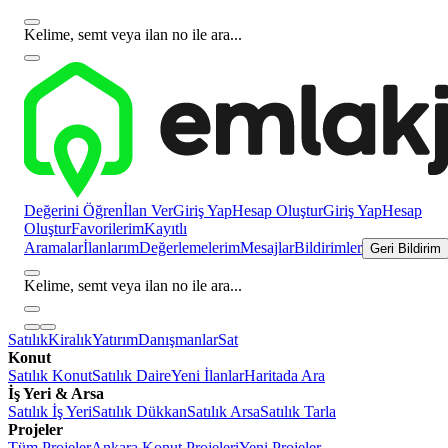
Kelime, semt veya ilan no ile ara...
Değerini Öğren
İlan Ver
Giriş Yap
Hesap Oluştur
Giriş Yap
Hesap
Oluştur
Favorilerim
Kayıtlı
Aramalar
İlanlarım
Değerlemelerim
Mesajlar
Bildirimler
Geri Bildirim
Kelime, semt veya ilan no ile ara...
Satılık
Kiralık
Yatırım
Danışmanlar
Sat
Konut
Satılık Konut
Satılık Daire
Yeni İlanlar
Haritada Ara
İş Yeri & Arsa
Satılık İş Yeri
Satılık Dükkan
Satılık Arsa
Satılık Tarla
Projeler
Tüm Projeler
Ankara Konut Projeleri
Yeni Projeler