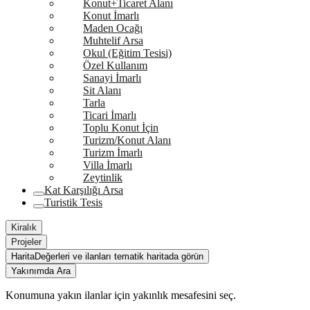
Konut+Ticaret Alanı
Konut İmarlı
Maden Ocağı
Muhtelif Arsa
Okul (Eğitim Tesisi)
Özel Kullanım
Sanayi İmarlı
Sit Alanı
Tarla
Ticari İmarlı
Toplu Konut İçin
Turizm/Konut Alanı
Turizm İmarlı
Villa İmarlı
Zeytinlik
Kat Karşılığı Arsa
Turistik Tesis
Kiralık
Projeler
Harita
Değerleri ve ilanları tematik haritada görün
Yakınımda Ara
Konumuna yakın ilanlar için yakınlık mesafesini seç.