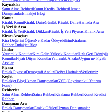
Kaynaklar
Satın Alma Rehberi
Konut Kredisi Rehberi
Uzman
Danışmanlar
Emlakjet Blog
Konut
Kiralık Konut
Kiralık Daire
Günlük Kiralık Daire
Haritada Ara
İş Yeri & Arsa
Kiralık İş Yeri
Kiralık Dükkan
Kiralık İş Yeri Piyasası
Kiralık Arsa
Kiracı Araçları
Kira Değerini Öğren
Ne Kadar Ödeyebilirim
Kiralama
Rehberi
Emlakjet Blog
İlanlar
Yatırımlık Konutlar
Kira Geliri Yüksek Konutlar
Hızlı Geri Dönüşlü
Konutlar
Fiyatı Düşen Konutlar
Yatırımlık Arsalar
Uygun m² Fiyatlı
Arsalar
Piyasa
Emlak Piyasası
Demografi Analizi
Değer Haritaları
Verilerimiz
Keşfet
Emlakjet Blog
Uzman Danışmanlar
GYF (Gayrimenkul Yatırım
Fonu)
Rehberler
Satın Alma Rehberi
Satıcı Rehberi
Kiralama Rehberi
Konut Kredisi
Rehberi
Danışman Ara
Emlak Danışmanları
Emlak Ofisleri
Uzman Danışmanlar