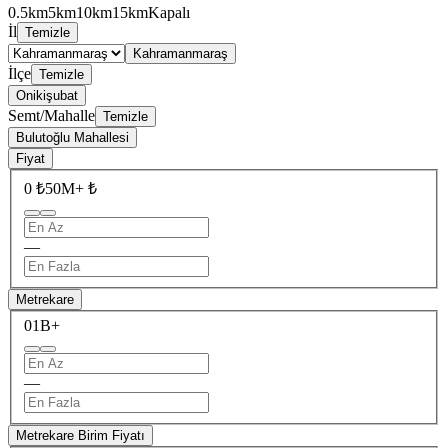
0.5km
5km
10km
15km
Kapalı
İl
Temizle
Kahramanmaraş
İlçe
Temizle
Onikişubat
Semt/Mahalle
Temizle
Bulutoğlu Mahallesi
Fiyat
0 ₺
50M+ ₺
—
Metrekare
0
1B+
—
Metrekare Birim Fiyatı