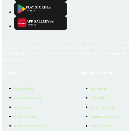
PLAY STORE
'dan
İNDİRİN
APP GALLERY
'den
İNDİRİN
Emlakjet.com internet sitesi ve Emlakjet mobil uygulamalarında kullanıcılar tarafından sağlana
ilan, bilgi, içerik ve görselin gerçekliği, orijinalliği, güvenilirliği ve doğruluğuna ilişkin soru
içerikleri giren kullanıcıya ait olup, Emlakjet'in bu hususlarla ilgili herhangi bir sorumluluğu
bulunmamaktadır.
Kaynaklar
Emlakjet Hakkında
Emlakjet Blog
Hakkımızda
Satın Alma Rehberi
Ödüllerimiz
Satıcı Rehberi
Reklam Çözümleri
Kiralama Rehberi
Kurumsal Materyaller
Konut Kredisi Rehberi
İnsan Kaynakları