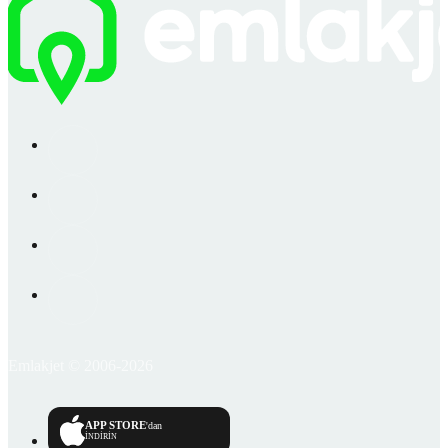
Emlakjet © 2006-2026
APP STORE
'dan
İNDİRİN