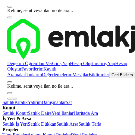
Kelime, semt veya ilan no ile ara...
Değerini Öğren
İlan Ver
Giriş Yap
Hesap Oluştur
Giriş Yap
Hesap
Oluştur
Favorilerim
Kayıtlı
Aramalar
İlanlarım
Değerlemelerim
Mesajlar
Bildirimler
Geri Bildirim
Kelime, semt veya ilan no ile ara...
Satılık
Kiralık
Yatırım
Danışmanlar
Sat
Konut
Satılık Konut
Satılık Daire
Yeni İlanlar
Haritada Ara
İş Yeri & Arsa
Satılık İş Yeri
Satılık Dükkan
Satılık Arsa
Satılık Tarla
Projeler
Tüm Projeler
Ankara Konut Projeleri
Yeni Projeler