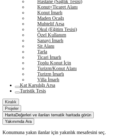
Hastane (Sağlık Tesisi)
Konut+Ticaret Alanı
Konut İmarlı
Maden Ocağı
Muhtelif Arsa
Okul (Eğitim Tesisi)
Özel Kullanım
Sanayi İmarlı
Sit Alanı
Tarla
Ticari İmarlı
Toplu Konut İçin
Turizm/Konut Alanı
Turizm İmarlı
Villa İmarlı
Kat Karşılığı Arsa
Turistik Tesis
Kiralık
Projeler
Harita
Değerleri ve ilanları tematik haritada görün
Yakınımda Ara
Konumuna yakın ilanlar için yakınlık mesafesini seç.