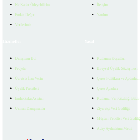
Ne Kadar Ödeyebilirim
İletişim
Emlak Değeri
Yardım
Verilerimiz
Hizmetler
Yasal
Danışman Bul
Kullanım Koşulları
Projeler
Bireysel Üyelik Sözleşmesi
Ücretsiz İlan Verin
Çerez Politikası ve Aydınlat
Üyelik Paketleri
Çerez Ayarları
EmlakZeka Asistan
Kullanıcı Veri Gizliliği Bildi
Uzman Danışmanlar
Ziyaretçi Veri Gizliliği
Müşteri Yetkilisi Veri Gizlili
Aday Aydınlatma Metni