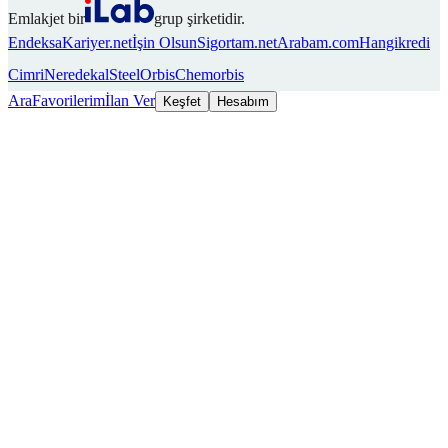
Emlakjet bir
grup şirketidir.
Endeksa
Kariyer.net
İşin Olsun
Sigortam.net
Arabam.com
Hangikredi
Cimri
Neredekal
SteelOrbis
Chemorbis
Ara
Favorilerim
İlan Ver
Keşfet
Hesabım