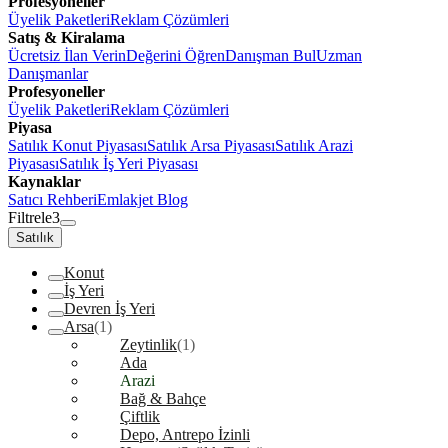
Profesyoneller
Üyelik Paketleri
Reklam Çözümleri
Satış & Kiralama
Ücretsiz İlan Verin
Değerini Öğren
Danışman Bul
Uzman
Danışmanlar
Profesyoneller
Üyelik Paketleri
Reklam Çözümleri
Piyasa
Satılık Konut Piyasası
Satılık Arsa Piyasası
Satılık Arazi
Piyasası
Satılık İş Yeri Piyasası
Kaynaklar
Satıcı Rehberi
Emlakjet Blog
Filtrele
3
Satılık
Konut
İş Yeri
Devren İş Yeri
Arsa
(1)
Zeytinlik
(1)
Ada
Arazi
Bağ & Bahçe
Çiftlik
Depo, Antrepo İzinli