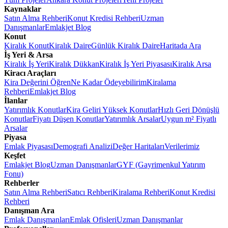
Kaynaklar
Satın Alma Rehberi
Konut Kredisi Rehberi
Uzman
Danışmanlar
Emlakjet Blog
Konut
Kiralık Konut
Kiralık Daire
Günlük Kiralık Daire
Haritada Ara
İş Yeri & Arsa
Kiralık İş Yeri
Kiralık Dükkan
Kiralık İş Yeri Piyasası
Kiralık Arsa
Kiracı Araçları
Kira Değerini Öğren
Ne Kadar Ödeyebilirim
Kiralama
Rehberi
Emlakjet Blog
İlanlar
Yatırımlık Konutlar
Kira Geliri Yüksek Konutlar
Hızlı Geri Dönüşlü
Konutlar
Fiyatı Düşen Konutlar
Yatırımlık Arsalar
Uygun m² Fiyatlı
Arsalar
Piyasa
Emlak Piyasası
Demografi Analizi
Değer Haritaları
Verilerimiz
Keşfet
Emlakjet Blog
Uzman Danışmanlar
GYF (Gayrimenkul Yatırım
Fonu)
Rehberler
Satın Alma Rehberi
Satıcı Rehberi
Kiralama Rehberi
Konut Kredisi
Rehberi
Danışman Ara
Emlak Danışmanları
Emlak Ofisleri
Uzman Danışmanlar