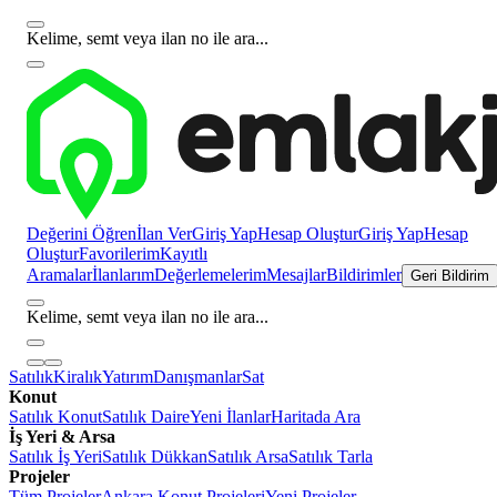
Kelime, semt veya ilan no ile ara...
Değerini Öğren
İlan Ver
Giriş Yap
Hesap Oluştur
Giriş Yap
Hesap
Oluştur
Favorilerim
Kayıtlı
Aramalar
İlanlarım
Değerlemelerim
Mesajlar
Bildirimler
Geri Bildirim
Kelime, semt veya ilan no ile ara...
Satılık
Kiralık
Yatırım
Danışmanlar
Sat
Konut
Satılık Konut
Satılık Daire
Yeni İlanlar
Haritada Ara
İş Yeri & Arsa
Satılık İş Yeri
Satılık Dükkan
Satılık Arsa
Satılık Tarla
Projeler
Tüm Projeler
Ankara Konut Projeleri
Yeni Projeler