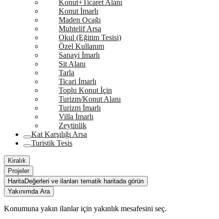
Konut+Ticaret Alanı
Konut İmarlı
Maden Ocağı
Muhtelif Arsa
Okul (Eğitim Tesisi)
Özel Kullanım
Sanayi İmarlı
Sit Alanı
Tarla
Ticari İmarlı
Toplu Konut İçin
Turizm/Konut Alanı
Turizm İmarlı
Villa İmarlı
Zeytinlik
Kat Karşılığı Arsa
Turistik Tesis
Kiralık
Projeler
Harita
Değerleri ve ilanları tematik haritada görün
Yakınımda Ara
Konumuna yakın ilanlar için yakınlık mesafesini seç.