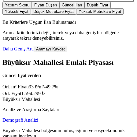
Yatırım Skoru
Fiyatı Düşen
Güncel İlan
Düşük Fiyat
Yüksek Fiyat
Düşük Metrekare Fiyat
Yüksek Metrekare Fiyat
Bu Kriterlere Uygun İlan Bulunamadı
Arama kriterlerinizi değiştirerek veya daha geniş bir bölgede
arayarak tekrar deneyebilirsiniz.
Daha Geniş Ara
Aramayı Kaydet
Büyüksır Mahallesi Emlak Piyasası
Güncel fiyat verileri
Ort. m² Fiyatı
93 ₺/m²
-49.7
%
Ort. Fiyat
1.594.299 ₺
Büyüksır Mahallesi
Analiz ve Araştırma Sayfaları
Demografi Analizi
Büyüksır Mahallesi bölgesinin nüfus, eğitim ve sosyoekonomik
yapısını inceleyin