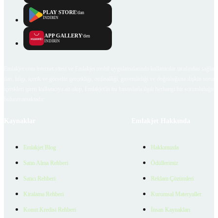
PLAY STORE
'dan
İNDİRİN
APP GALLERY
'den
İNDİRİN
Emlakjet.com internet sitesi ve Emlakjet mobil uygulamalarında kullanıcılar tarafından sağlana
ilan, bilgi, içerik ve görselin gerçekliği, orijinalliği, güvenilirliği ve doğruluğuna ilişkin soru
içerikleri giren kullanıcıya ait olup, Emlakjet'in bu hususlarla ilgili herhangi bir sorumluluğu
bulunmamaktadır.
Kaynaklar
Emlakjet Hakkında
Emlakjet Blog
Hakkımızda
Satın Alma Rehberi
Ödüllerimiz
Satıcı Rehberi
Reklam Çözümleri
Kiralama Rehberi
Kurumsal Materyaller
Konut Kredisi Rehberi
İnsan Kaynakları