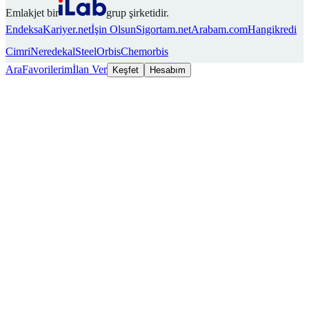
Emlakjet bir
grup şirketidir.
Endeksa
Kariyer.net
İşin Olsun
Sigortam.net
Arabam.com
Hangikredi
Cimri
Neredekal
SteelOrbis
Chemorbis
Ara
Favorilerim
İlan Ver
Keşfet
Hesabım