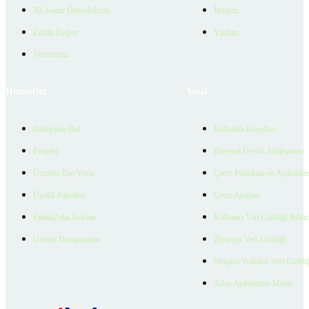
Ne Kadar Ödeyebilirim
İletişim
Emlak Değeri
Yardım
Verilerimiz
Hizmetler
Yasal
Danışman Bul
Kullanım Koşulları
Projeler
Bireysel Üyelik Sözleşmesi
Ücretsiz İlan Verin
Çerez Politikası ve Aydınlat
Üyelik Paketleri
Çerez Ayarları
EmlakZeka Asistan
Kullanıcı Veri Gizliliği Bildi
Uzman Danışmanlar
Ziyaretçi Veri Gizliliği
Müşteri Yetkilisi Veri Gizlili
Aday Aydınlatma Metni