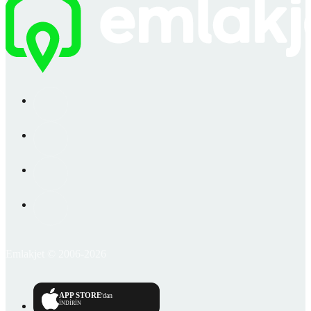
Emlakjet © 2006-2026
APP STORE
'dan
İNDİRİN