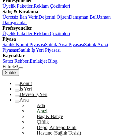
Profesyoneller
Üyelik Paketleri
Reklam Çözümleri
Satış & Kiralama
Ücretsiz İlan Verin
Değerini Öğren
Danışman Bul
Uzman
Danışmanlar
Profesyoneller
Üyelik Paketleri
Reklam Çözümleri
Piyasa
Satılık Konut Piyasası
Satılık Arsa Piyasası
Satılık Arazi
Piyasası
Satılık İş Yeri Piyasası
Kaynaklar
Satıcı Rehberi
Emlakjet Blog
Filtrele
3
Satılık
Konut
İş Yeri
Devren İş Yeri
Arsa
Ada
Arazi
Bağ & Bahçe
Çiftlik
Depo, Antrepo İzinli
Hastane (Sağlık Tesisi)