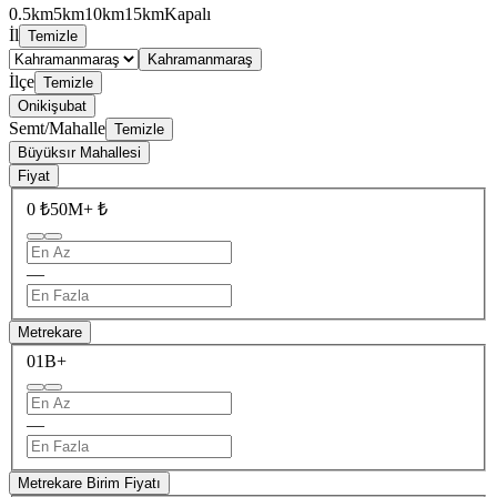
0.5km
5km
10km
15km
Kapalı
İl
Temizle
Kahramanmaraş
İlçe
Temizle
Onikişubat
Semt/Mahalle
Temizle
Büyüksır Mahallesi
Fiyat
0 ₺
50M+ ₺
—
Metrekare
0
1B+
—
Metrekare Birim Fiyatı