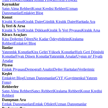
Kaynaklar
Satın Alma Rehberi
Konut Kredisi Rehberi
Uzman
Danışmanlar
Emlakjet Blog
Konut
Kiralık Konut
Kiralık Daire
Günlük Kiralık Daire
Haritada Ara
İş Yeri & Arsa
Kiralık İş Yeri
Kiralık Dükkan
Kiralık İş Yeri Piyasası
Kiralık Arsa
Kiracı Araçları
Kira Değerini Öğren
Ne Kadar Ödeyebilirim
Kiralama
Rehberi
Emlakjet Blog
İlanlar
Yatırımlık Konutlar
Kira Geliri Yüksek Konutlar
Hızlı Geri Dönüşlü
Konutlar
Fiyatı Düşen Konutlar
Yatırımlık Arsalar
Uygun m² Fiyatlı
Arsalar
Piyasa
Emlak Piyasası
Demografi Analizi
Değer Haritaları
Verilerimiz
Keşfet
Emlakjet Blog
Uzman Danışmanlar
GYF (Gayrimenkul Yatırım
Fonu)
Rehberler
Satın Alma Rehberi
Satıcı Rehberi
Kiralama Rehberi
Konut Kredisi
Rehberi
Danışman Ara
Emlak Danışmanları
Emlak Ofisleri
Uzman Danışmanlar