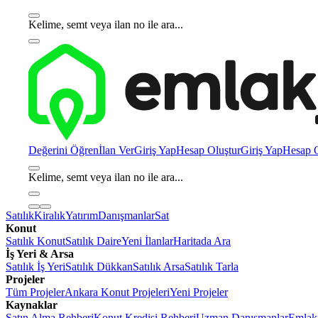
Kelime, semt veya ilan no ile ara...
Değerini Öğren
İlan Ver
Giriş Yap
Hesap Oluştur
Giriş Yap
Hesap O
Kelime, semt veya ilan no ile ara...
Satılık
Kiralık
Yatırım
Danışmanlar
Sat
Konut
Satılık Konut
Satılık Daire
Yeni İlanlar
Haritada Ara
İş Yeri & Arsa
Satılık İş Yeri
Satılık Dükkan
Satılık Arsa
Satılık Tarla
Projeler
Tüm Projeler
Ankara Konut Projeleri
Yeni Projeler
Kaynaklar
Satın Alma Rehberi
Konut Kredisi Rehberi
Uzman Danışmanlar
Emlakj