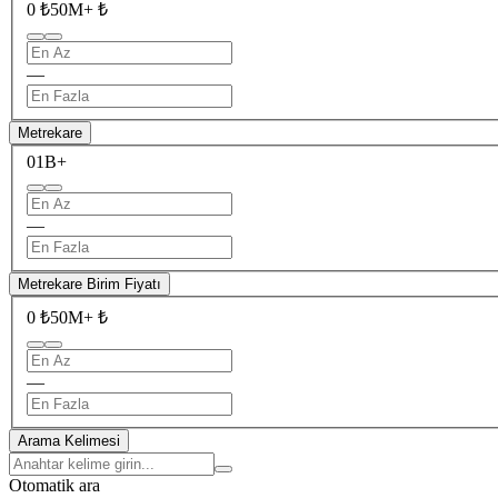
0 ₺
50M+ ₺
—
Metrekare
0
1B+
—
Metrekare Birim Fiyatı
0 ₺
50M+ ₺
—
Arama Kelimesi
Otomatik ara