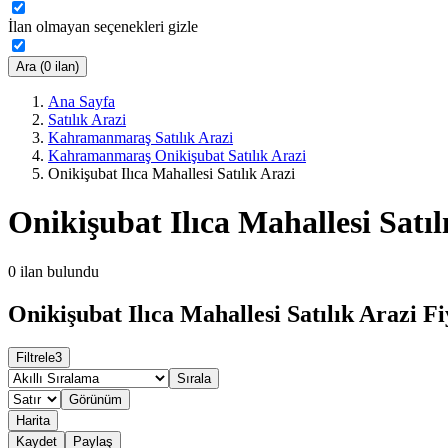
İlan olmayan seçenekleri gizle
Ara (0 ilan)
Ana Sayfa
Satılık Arazi
Kahramanmaraş Satılık Arazi
Kahramanmaraş Onikişubat Satılık Arazi
Onikişubat Ilıca Mahallesi Satılık Arazi
Onikişubat Ilıca Mahallesi Satıl
0
ilan bulundu
Onikişubat Ilıca Mahallesi Satılık Arazi Fi
Filtrele
3
Sırala
Görünüm
Harita
Kaydet
Paylaş