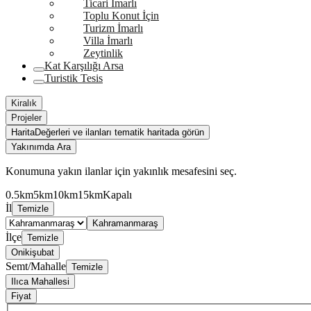
Ticari İmarlı
Toplu Konut İçin
Turizm İmarlı
Villa İmarlı
Zeytinlik
Kat Karşılığı Arsa
Turistik Tesis
Kiralık
Projeler
Harita
Değerleri ve ilanları tematik haritada görün
Yakınımda Ara
Konumuna yakın ilanlar için yakınlık mesafesini seç.
0.5km
5km
10km
15km
Kapalı
İl
Temizle
Kahramanmaraş
İlçe
Temizle
Onikişubat
Semt/Mahalle
Temizle
Ilıca Mahallesi
Fiyat