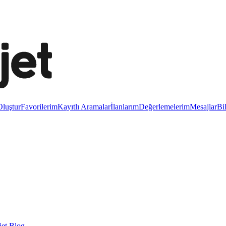
luştur
Favorilerim
Kayıtlı Aramalar
İlanlarım
Değerlemelerim
Mesajlar
Bi
et Blog