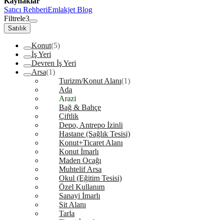
Kaynaklar
Satıcı Rehberi
Emlakjet Blog
Filtrele
3
Satılık
Konut
(5)
İş Yeri
Devren İş Yeri
Arsa
(1)
Turizm/Konut Alanı
(1)
Ada
Arazi
Bağ & Bahçe
Çiftlik
Depo, Antrepo İzinli
Hastane (Sağlık Tesisi)
Konut+Ticaret Alanı
Konut İmarlı
Maden Ocağı
Muhtelif Arsa
Okul (Eğitim Tesisi)
Özel Kullanım
Sanayi İmarlı
Sit Alanı
Tarla