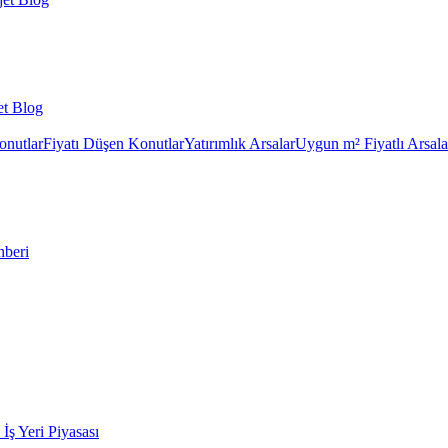
et Blog
onutlar
Fiyatı Düşen Konutlar
Yatırımlık Arsalar
Uygun m² Fiyatlı Arsala
hberi
k İş Yeri Piyasası