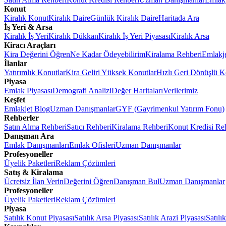
Konut
Kiralık Konut
Kiralık Daire
Günlük Kiralık Daire
Haritada Ara
İş Yeri & Arsa
Kiralık İş Yeri
Kiralık Dükkan
Kiralık İş Yeri Piyasası
Kiralık Arsa
Kiracı Araçları
Kira Değerini Öğren
Ne Kadar Ödeyebilirim
Kiralama Rehberi
Emlakj
İlanlar
Yatırımlık Konutlar
Kira Geliri Yüksek Konutlar
Hızlı Geri Dönüşlü K
Piyasa
Emlak Piyasası
Demografi Analizi
Değer Haritaları
Verilerimiz
Keşfet
Emlakjet Blog
Uzman Danışmanlar
GYF (Gayrimenkul Yatırım Fonu)
Rehberler
Satın Alma Rehberi
Satıcı Rehberi
Kiralama Rehberi
Konut Kredisi Re
Danışman Ara
Emlak Danışmanları
Emlak Ofisleri
Uzman Danışmanlar
Profesyoneller
Üyelik Paketleri
Reklam Çözümleri
Satış & Kiralama
Ücretsiz İlan Verin
Değerini Öğren
Danışman Bul
Uzman Danışmanlar
Profesyoneller
Üyelik Paketleri
Reklam Çözümleri
Piyasa
Satılık Konut Piyasası
Satılık Arsa Piyasası
Satılık Arazi Piyasası
Satılı