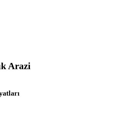
ık Arazi
yatları