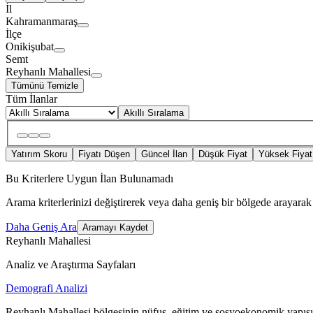
İl
Kahramanmaraş
İlçe
Onikişubat
Semt
Reyhanlı Mahallesi
Tümünü Temizle
Tüm İlanlar
Akıllı Sıralama
Yatırım Skoru
Fiyatı Düşen
Güncel İlan
Düşük Fiyat
Yüksek Fiyat
Bu Kriterlere Uygun İlan Bulunamadı
Arama kriterlerinizi değiştirerek veya daha geniş bir bölgede arayarak 
Daha Geniş Ara
Aramayı Kaydet
Reyhanlı Mahallesi
Analiz ve Araştırma Sayfaları
Demografi Analizi
Reyhanlı Mahallesi bölgesinin nüfus, eğitim ve sosyoekonomik yapısı