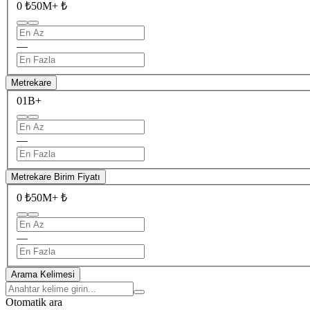
0 ₺
50M+ ₺
—
Metrekare
0
1B+
—
Metrekare Birim Fiyatı
0 ₺
50M+ ₺
—
Arama Kelimesi
Otomatik ara