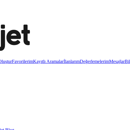
luştur
Favorilerim
Kayıtlı Aramalar
İlanlarım
Değerlemelerim
Mesajlar
Bi
et Blog