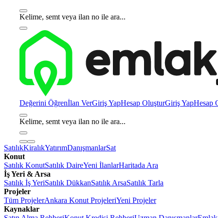
Kelime, semt veya ilan no ile ara...
Değerini Öğren
İlan Ver
Giriş Yap
Hesap Oluştur
Giriş Yap
Hesap O
Kelime, semt veya ilan no ile ara...
Satılık
Kiralık
Yatırım
Danışmanlar
Sat
Konut
Satılık Konut
Satılık Daire
Yeni İlanlar
Haritada Ara
İş Yeri & Arsa
Satılık İş Yeri
Satılık Dükkan
Satılık Arsa
Satılık Tarla
Projeler
Tüm Projeler
Ankara Konut Projeleri
Yeni Projeler
Kaynaklar
Satın Alma Rehberi
Konut Kredisi Rehberi
Uzman Danışmanlar
Emlakj