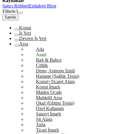
Kaynaklar
Satıcı Rehberi
Emlakjet Blog
Filtrele
3
Satılık
Konut
İş Yeri
Devren İş Yeri
Arsa
Ada
Arazi
Bağ & Bahçe
Çiftlik
Depo, Antrepo İzinli
Hastane (Sağlık Tesisi)
Konut+Ticaret Alanı
Konut İmarlı
Maden Ocağı
Muhtelif Arsa
Okul (Eğitim Tesisi)
Özel Kullanım
Sanayi İmarlı
Sit Alanı
Tarla
Ticari İmarlı