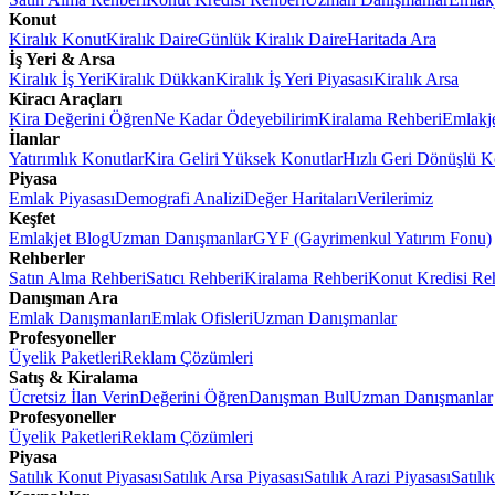
Konut
Kiralık Konut
Kiralık Daire
Günlük Kiralık Daire
Haritada Ara
İş Yeri & Arsa
Kiralık İş Yeri
Kiralık Dükkan
Kiralık İş Yeri Piyasası
Kiralık Arsa
Kiracı Araçları
Kira Değerini Öğren
Ne Kadar Ödeyebilirim
Kiralama Rehberi
Emlakj
İlanlar
Yatırımlık Konutlar
Kira Geliri Yüksek Konutlar
Hızlı Geri Dönüşlü K
Piyasa
Emlak Piyasası
Demografi Analizi
Değer Haritaları
Verilerimiz
Keşfet
Emlakjet Blog
Uzman Danışmanlar
GYF (Gayrimenkul Yatırım Fonu)
Rehberler
Satın Alma Rehberi
Satıcı Rehberi
Kiralama Rehberi
Konut Kredisi Re
Danışman Ara
Emlak Danışmanları
Emlak Ofisleri
Uzman Danışmanlar
Profesyoneller
Üyelik Paketleri
Reklam Çözümleri
Satış & Kiralama
Ücretsiz İlan Verin
Değerini Öğren
Danışman Bul
Uzman Danışmanlar
Profesyoneller
Üyelik Paketleri
Reklam Çözümleri
Piyasa
Satılık Konut Piyasası
Satılık Arsa Piyasası
Satılık Arazi Piyasası
Satılı