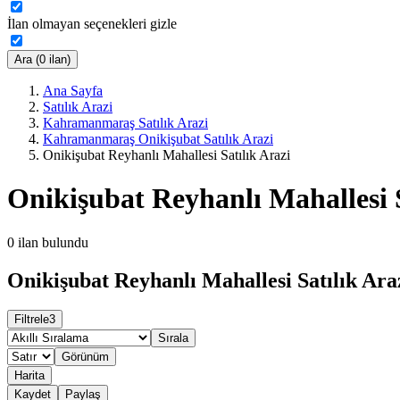
İlan olmayan seçenekleri gizle
Ara (0 ilan)
Ana Sayfa
Satılık Arazi
Kahramanmaraş Satılık Arazi
Kahramanmaraş Onikişubat Satılık Arazi
Onikişubat Reyhanlı Mahallesi Satılık Arazi
Onikişubat Reyhanlı Mahallesi S
0
ilan bulundu
Onikişubat Reyhanlı Mahallesi Satılık Araz
Filtrele
3
Sırala
Görünüm
Harita
Kaydet
Paylaş