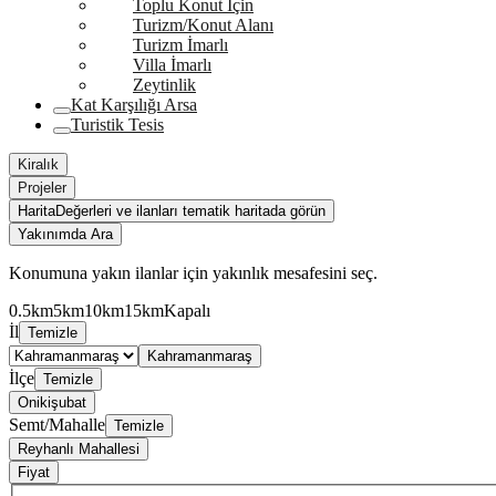
Toplu Konut İçin
Turizm/Konut Alanı
Turizm İmarlı
Villa İmarlı
Zeytinlik
Kat Karşılığı Arsa
Turistik Tesis
Kiralık
Projeler
Harita
Değerleri ve ilanları tematik haritada görün
Yakınımda Ara
Konumuna yakın ilanlar için yakınlık mesafesini seç.
0.5km
5km
10km
15km
Kapalı
İl
Temizle
Kahramanmaraş
İlçe
Temizle
Onikişubat
Semt/Mahalle
Temizle
Reyhanlı Mahallesi
Fiyat