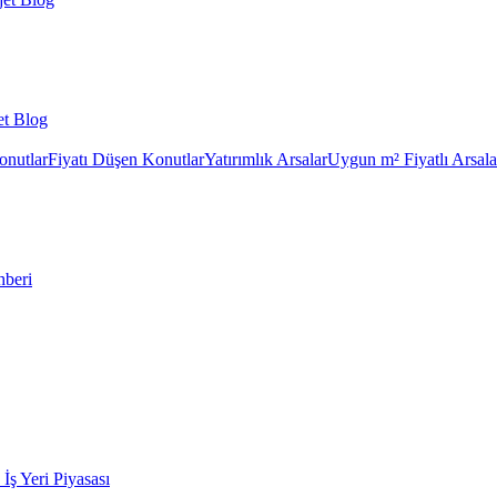
et Blog
onutlar
Fiyatı Düşen Konutlar
Yatırımlık Arsalar
Uygun m² Fiyatlı Arsala
hberi
k İş Yeri Piyasası