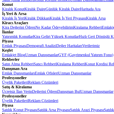
Konut
Kiralık Konut
Kiralık Daire
Günlük Kiralık Daire
Haritada Ara
İş Yeri & Arsa
Kiralık İş Yeri
Kiralık Dükkan
Kiralık İş Yeri Piyasası
Kiralık Arsa
Kiracı Araçları
Kira Değerini Öğren
Ne Kadar Ödeyebilirim
Kiralama Rehberi
Emlakj
İlanlar
Yatırımlık Konutlar
Kira Geliri Yüksek Konutlar
Hızlı Geri Dönüşlü K
Piyasa
Emlak Piyasası
Demografi Analizi
Değer Haritaları
Verilerimiz
Keşfet
Emlakjet Blog
Uzman Danışmanlar
GYF (Gayrimenkul Yatırım Fonu)
Rehberler
Satın Alma Rehberi
Satıcı Rehberi
Kiralama Rehberi
Konut Kredisi Re
Danışman Ara
Emlak Danışmanları
Emlak Ofisleri
Uzman Danışmanlar
Profesyoneller
Üyelik Paketleri
Reklam Çözümleri
Satış & Kiralama
Ücretsiz İlan Verin
Değerini Öğren
Danışman Bul
Uzman Danışmanlar
Profesyoneller
Üyelik Paketleri
Reklam Çözümleri
Piyasa
Satılık Konut Piyasası
Satılık Arsa Piyasası
Satılık Arazi Piyasası
Satılı