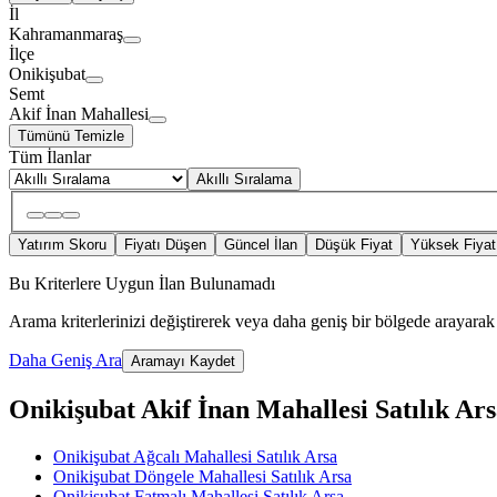
İl
Kahramanmaraş
İlçe
Onikişubat
Semt
Akif İnan Mahallesi
Tümünü Temizle
Tüm İlanlar
Akıllı Sıralama
Yatırım Skoru
Fiyatı Düşen
Güncel İlan
Düşük Fiyat
Yüksek Fiyat
Bu Kriterlere Uygun İlan Bulunamadı
Arama kriterlerinizi değiştirerek veya daha geniş bir bölgede arayarak 
Daha Geniş Ara
Aramayı Kaydet
Onikişubat Akif İnan Mahallesi Satılık Arsa
Onikişubat Ağcalı Mahallesi Satılık Arsa
Onikişubat Döngele Mahallesi Satılık Arsa
Onikişubat Fatmalı Mahallesi Satılık Arsa