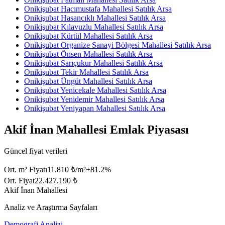
Onikişubat Hacımustafa Mahallesi Satılık Arsa
Onikişubat Hasancıklı Mahallesi Satılık Arsa
Onikişubat Kılavuzlu Mahallesi Satılık Arsa
Onikişubat Kürtül Mahallesi Satılık Arsa
Onikişubat Organize Sanayi Bölgesi Mahallesi Satılık Arsa
Onikişubat Önsen Mahallesi Satılık Arsa
Onikişubat Sarıçukur Mahallesi Satılık Arsa
Onikişubat Tekir Mahallesi Satılık Arsa
Onikişubat Üngüt Mahallesi Satılık Arsa
Onikişubat Yenicekale Mahallesi Satılık Arsa
Onikişubat Yenidemir Mahallesi Satılık Arsa
Onikişubat Yeniyapan Mahallesi Satılık Arsa
Akif İnan Mahallesi Emlak Piyasası
Güncel fiyat verileri
Ort. m² Fiyatı
11.810 ₺/m²
+
81.2
%
Ort. Fiyat
22.427.190 ₺
Akif İnan Mahallesi
Analiz ve Araştırma Sayfaları
Demografi Analizi