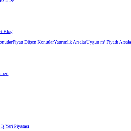
et Blog
onutlar
Fiyatı Düşen Konutlar
Yatırımlık Arsalar
Uygun m² Fiyatlı Arsala
hberi
k İş Yeri Piyasası