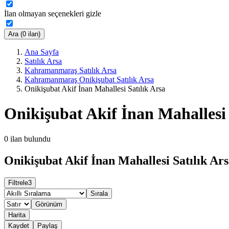
İlan olmayan seçenekleri gizle
Ara (0 ilan)
Ana Sayfa
Satılık Arsa
Kahramanmaraş Satılık Arsa
Kahramanmaraş Onikişubat Satılık Arsa
Onikişubat Akif İnan Mahallesi Satılık Arsa
Onikişubat Akif İnan Mahallesi 
0
ilan bulundu
Onikişubat Akif İnan Mahallesi Satılık Ars
Filtrele
3
Sırala
Görünüm
Harita
Kaydet
Paylaş