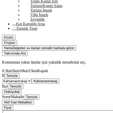
Toplu Konut İçin
Turizm/Konut Alanı
Turizm İmarlı
Villa İmarlı
Zeytinlik
Kat Karşılığı Arsa
Turistik Tesis
Kiralık
Projeler
Harita
Değerleri ve ilanları tematik haritada görün
Yakınımda Ara
Konumuna yakın ilanlar için yakınlık mesafesini seç.
0.5km
5km
10km
15km
Kapalı
İl
Temizle
Kahramanmaraş
İlçe
Temizle
Onikişubat
Semt/Mahalle
Temizle
Akif İnan Mahallesi
Fiyat