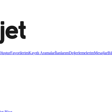
luştur
Favorilerim
Kayıtlı Aramalar
İlanlarım
Değerlemelerim
Mesajlar
Bi
et Blog