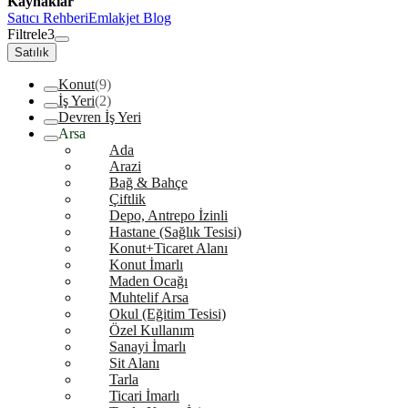
Kaynaklar
Satıcı Rehberi
Emlakjet Blog
Filtrele
3
Satılık
Konut
(9)
İş Yeri
(2)
Devren İş Yeri
Arsa
Ada
Arazi
Bağ & Bahçe
Çiftlik
Depo, Antrepo İzinli
Hastane (Sağlık Tesisi)
Konut+Ticaret Alanı
Konut İmarlı
Maden Ocağı
Muhtelif Arsa
Okul (Eğitim Tesisi)
Özel Kullanım
Sanayi İmarlı
Sit Alanı
Tarla
Ticari İmarlı