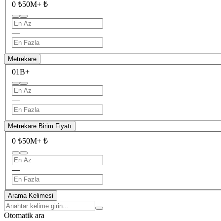
0 ₺
50M+ ₺
—
Metrekare
0
1B+
—
Metrekare Birim Fiyatı
0 ₺
50M+ ₺
—
Arama Kelimesi
Otomatik ara