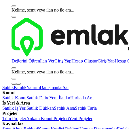
Kelime, semt veya ilan no ile ara...
Değerini Öğren
İlan Ver
Giriş Yap
Hesap Oluştur
Giriş Yap
Hesap O
Kelime, semt veya ilan no ile ara...
Satılık
Kiralık
Yatırım
Danışmanlar
Sat
Konut
Satılık Konut
Satılık Daire
Yeni İlanlar
Haritada Ara
İş Yeri & Arsa
Satılık İş Yeri
Satılık Dükkan
Satılık Arsa
Satılık Tarla
Projeler
Tüm Projeler
Ankara Konut Projeleri
Yeni Projeler
Kaynaklar
Satın Alma Rehberi
Konut Kredisi Rehberi
Uzman Danışmanlar
Emlakj