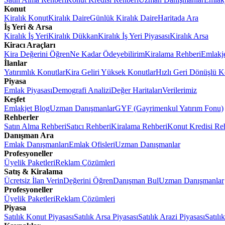
Konut
Kiralık Konut
Kiralık Daire
Günlük Kiralık Daire
Haritada Ara
İş Yeri & Arsa
Kiralık İş Yeri
Kiralık Dükkan
Kiralık İş Yeri Piyasası
Kiralık Arsa
Kiracı Araçları
Kira Değerini Öğren
Ne Kadar Ödeyebilirim
Kiralama Rehberi
Emlakj
İlanlar
Yatırımlık Konutlar
Kira Geliri Yüksek Konutlar
Hızlı Geri Dönüşlü K
Piyasa
Emlak Piyasası
Demografi Analizi
Değer Haritaları
Verilerimiz
Keşfet
Emlakjet Blog
Uzman Danışmanlar
GYF (Gayrimenkul Yatırım Fonu)
Rehberler
Satın Alma Rehberi
Satıcı Rehberi
Kiralama Rehberi
Konut Kredisi Re
Danışman Ara
Emlak Danışmanları
Emlak Ofisleri
Uzman Danışmanlar
Profesyoneller
Üyelik Paketleri
Reklam Çözümleri
Satış & Kiralama
Ücretsiz İlan Verin
Değerini Öğren
Danışman Bul
Uzman Danışmanlar
Profesyoneller
Üyelik Paketleri
Reklam Çözümleri
Piyasa
Satılık Konut Piyasası
Satılık Arsa Piyasası
Satılık Arazi Piyasası
Satılı