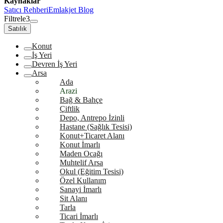
Kaynaklar
Satıcı Rehberi
Emlakjet Blog
Filtrele
3
Satılık
Konut
İş Yeri
Devren İş Yeri
Arsa
Ada
Arazi
Bağ & Bahçe
Çiftlik
Depo, Antrepo İzinli
Hastane (Sağlık Tesisi)
Konut+Ticaret Alanı
Konut İmarlı
Maden Ocağı
Muhtelif Arsa
Okul (Eğitim Tesisi)
Özel Kullanım
Sanayi İmarlı
Sit Alanı
Tarla
Ticari İmarlı