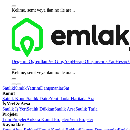
Kelime, semt veya ilan no ile ara...
Değerini Öğren
İlan Ver
Giriş Yap
Hesap Oluştur
Giriş Yap
Hesap O
Kelime, semt veya ilan no ile ara...
Satılık
Kiralık
Yatırım
Danışmanlar
Sat
Konut
Satılık Konut
Satılık Daire
Yeni İlanlar
Haritada Ara
İş Yeri & Arsa
Satılık İş Yeri
Satılık Dükkan
Satılık Arsa
Satılık Tarla
Projeler
Tüm Projeler
Ankara Konut Projeleri
Yeni Projeler
Kaynaklar
Satın Alma Rehberi
Konut Kredisi Rehberi
Uzman Danışmanlar
Emlakj