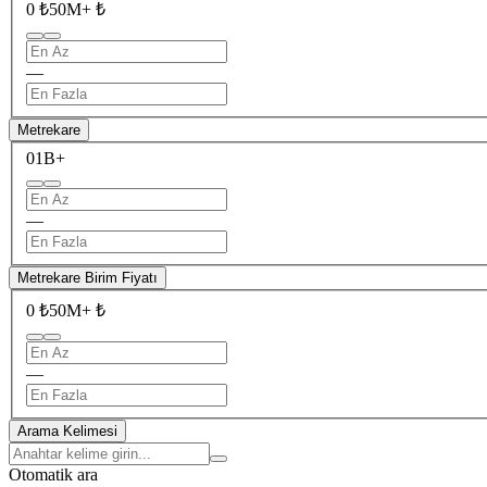
0 ₺
50M+ ₺
—
Metrekare
0
1B+
—
Metrekare Birim Fiyatı
0 ₺
50M+ ₺
—
Arama Kelimesi
Otomatik ara