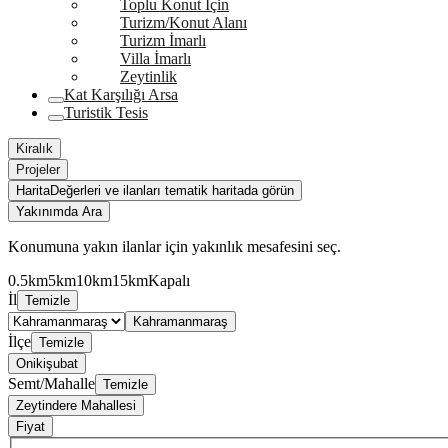
Toplu Konut İçin
Turizm/Konut Alanı
Turizm İmarlı
Villa İmarlı
Zeytinlik
Kat Karşılığı Arsa
Turistik Tesis
Kiralık
Projeler
Harita
Değerleri ve ilanları tematik haritada görün
Yakınımda Ara
Konumuna yakın ilanlar için yakınlık mesafesini seç.
0.5km
5km
10km
15km
Kapalı
İl
Temizle
Kahramanmaraş
İlçe
Temizle
Onikişubat
Semt/Mahalle
Temizle
Zeytindere Mahallesi
Fiyat