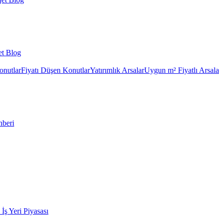
et Blog
onutlar
Fiyatı Düşen Konutlar
Yatırımlık Arsalar
Uygun m² Fiyatlı Arsala
hberi
k İş Yeri Piyasası