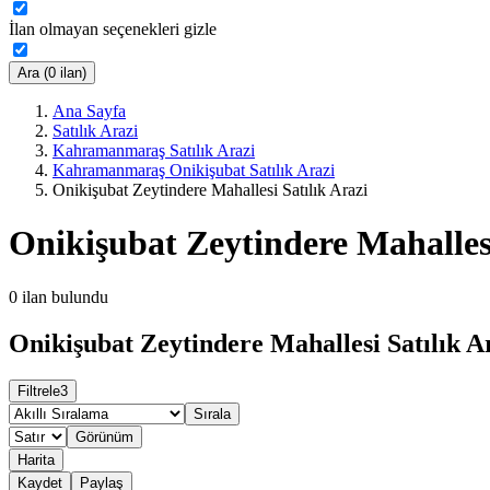
İlan olmayan seçenekleri gizle
Ara (0 ilan)
Ana Sayfa
Satılık Arazi
Kahramanmaraş Satılık Arazi
Kahramanmaraş Onikişubat Satılık Arazi
Onikişubat Zeytindere Mahallesi Satılık Arazi
Onikişubat Zeytindere Mahallesi
0
ilan bulundu
Onikişubat Zeytindere Mahallesi Satılık Ar
Filtrele
3
Sırala
Görünüm
Harita
Kaydet
Paylaş