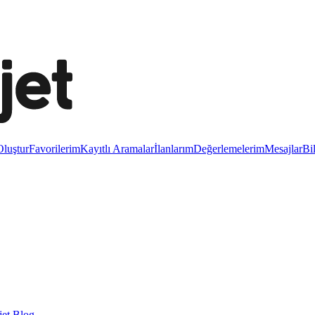
luştur
Favorilerim
Kayıtlı Aramalar
İlanlarım
Değerlemelerim
Mesajlar
Bi
et Blog