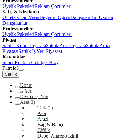
Profesyoneller
Üyelik Paketleri
Reklam Çözümleri
Satış & Kiralama
Ücretsiz İlan Verin
Değerini Öğren
Danışman Bul
Uzman
Danışmanlar
Profesyoneller
Üyelik Paketleri
Reklam Çözümleri
Piyasa
Satılık Konut Piyasası
Satılık Arsa Piyasası
Satılık Arazi
Piyasası
Satılık İş Yeri Piyasası
Kaynaklar
Satıcı Rehberi
Emlakjet Blog
Filtrele
3
Satılık
Konut
İş Yeri
Devren İş Yeri
Arsa
(2)
Tarla
(2)
Ada
Arazi
Bağ & Bahçe
Çiftlik
Depo, Antrepo İzinli