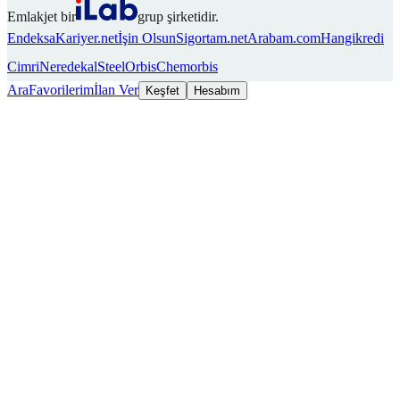
Emlakjet bir
grup şirketidir.
Endeksa
Kariyer.net
İşin Olsun
Sigortam.net
Arabam.com
Hangikredi
Cimri
Neredekal
SteelOrbis
Chemorbis
Ara
Favorilerim
İlan Ver
Keşfet
Hesabım