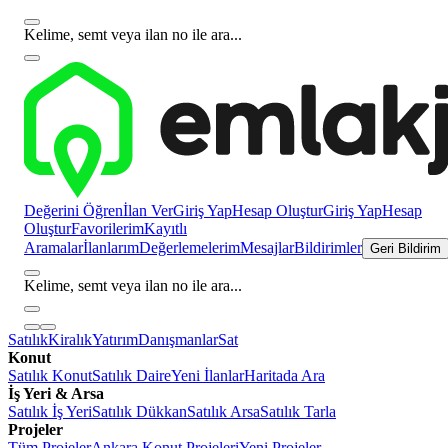
Kelime, semt veya ilan no ile ara...
Değerini Öğren
İlan Ver
Giriş Yap
Hesap Oluştur
Giriş Yap
Hesap
Oluştur
Favorilerim
Kayıtlı
Aramalar
İlanlarım
Değerlemelerim
Mesajlar
Bildirimler
Geri Bildirim
Kelime, semt veya ilan no ile ara...
Satılık
Kiralık
Yatırım
Danışmanlar
Sat
Konut
Satılık Konut
Satılık Daire
Yeni İlanlar
Haritada Ara
İş Yeri & Arsa
Satılık İş Yeri
Satılık Dükkan
Satılık Arsa
Satılık Tarla
Projeler
Tüm Projeler
Ankara Konut Projeleri
Yeni Projeler