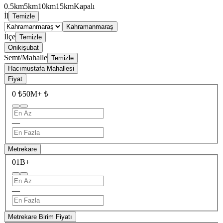
0.5km
5km
10km
15km
Kapalı
İl
Temizle
Kahramanmaraş
İlçe
Temizle
Onikişubat
Semt/Mahalle
Temizle
Hacımustafa Mahallesi
Fiyat
0 ₺
50M+ ₺
—
Metrekare
0
1B+
—
Metrekare Birim Fiyatı