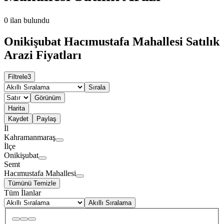
0
ilan bulundu
Onikişubat Hacımustafa Mahallesi Satılık
Arazi Fiyatları
Filtrele
3
Sırala
Görünüm
Harita
Kaydet
Paylaş
İl
Kahramanmaraş
İlçe
Onikişubat
Semt
Hacımustafa Mahallesi
Tümünü Temizle
Tüm İlanlar
Akıllı Sıralama