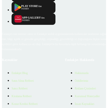
PLAY STORE
'dan
İNDİRİN
APP GALLERY
'den
İNDİRİN
Emlakjet.com internet sitesi ve Emlakjet mobil uygulamalarında kullanıcılar tarafından sağlana
ilan, bilgi, içerik ve görselin gerçekliği, orijinalliği, güvenilirliği ve doğruluğuna ilişkin soru
içerikleri giren kullanıcıya ait olup, Emlakjet'in bu hususlarla ilgili herhangi bir sorumluluğu
bulunmamaktadır.
Kaynaklar
Emlakjet Hakkında
Emlakjet Blog
Hakkımızda
Satın Alma Rehberi
Ödüllerimiz
Satıcı Rehberi
Reklam Çözümleri
Kiralama Rehberi
Kurumsal Materyaller
Konut Kredisi Rehberi
İnsan Kaynakları