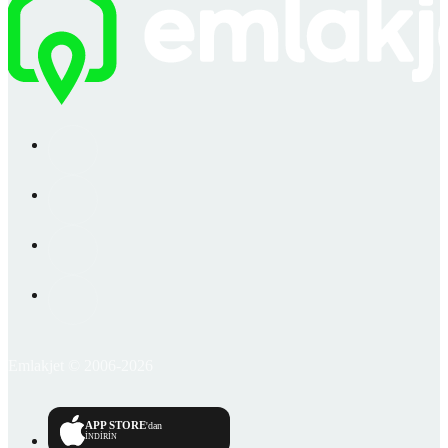
Emlakjet © 2006-2026
APP STORE
'dan
İNDİRİN