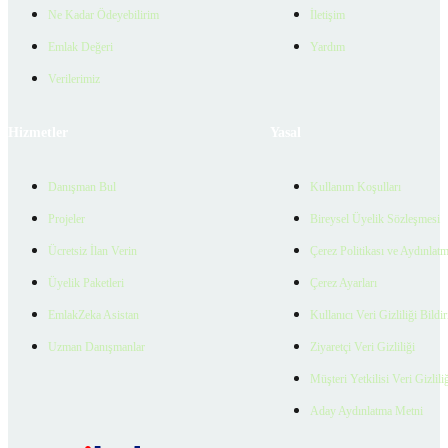
Ne Kadar Ödeyebilirim
İletişim
Emlak Değeri
Yardım
Verilerimiz
Hizmetler
Yasal
Danışman Bul
Kullanım Koşulları
Projeler
Bireysel Üyelik Sözleşmesi
Ücretsiz İlan Verin
Çerez Politikası ve Aydınlat
Üyelik Paketleri
Çerez Ayarları
EmlakZeka Asistan
Kullanıcı Veri Gizliliği Bildi
Uzman Danışmanlar
Ziyaretçi Veri Gizliliği
Müşteri Yetkilisi Veri Gizlili
Aday Aydınlatma Metni