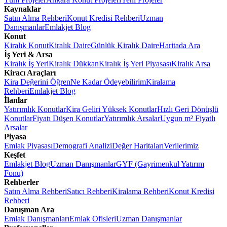
Kaynaklar
Satın Alma Rehberi
Konut Kredisi Rehberi
Uzman
Danışmanlar
Emlakjet Blog
Konut
Kiralık Konut
Kiralık Daire
Günlük Kiralık Daire
Haritada Ara
İş Yeri & Arsa
Kiralık İş Yeri
Kiralık Dükkan
Kiralık İş Yeri Piyasası
Kiralık Arsa
Kiracı Araçları
Kira Değerini Öğren
Ne Kadar Ödeyebilirim
Kiralama
Rehberi
Emlakjet Blog
İlanlar
Yatırımlık Konutlar
Kira Geliri Yüksek Konutlar
Hızlı Geri Dönüşlü
Konutlar
Fiyatı Düşen Konutlar
Yatırımlık Arsalar
Uygun m² Fiyatlı
Arsalar
Piyasa
Emlak Piyasası
Demografi Analizi
Değer Haritaları
Verilerimiz
Keşfet
Emlakjet Blog
Uzman Danışmanlar
GYF (Gayrimenkul Yatırım
Fonu)
Rehberler
Satın Alma Rehberi
Satıcı Rehberi
Kiralama Rehberi
Konut Kredisi
Rehberi
Danışman Ara
Emlak Danışmanları
Emlak Ofisleri
Uzman Danışmanlar