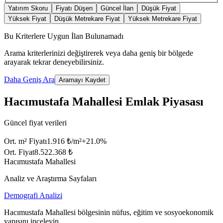
Yatırım Skoru
Fiyatı Düşen
Güncel İlan
Düşük Fiyat
Yüksek Fiyat
Düşük Metrekare Fiyat
Yüksek Metrekare Fiyat
Bu Kriterlere Uygun İlan Bulunamadı
Arama kriterlerinizi değiştirerek veya daha geniş bir bölgede
arayarak tekrar deneyebilirsiniz.
Daha Geniş Ara
Aramayı Kaydet
Hacımustafa Mahallesi Emlak Piyasası
Güncel fiyat verileri
Ort. m² Fiyatı
1.916 ₺/m²
+
21.0
%
Ort. Fiyat
8.522.368 ₺
Hacımustafa Mahallesi
Analiz ve Araştırma Sayfaları
Demografi Analizi
Hacımustafa Mahallesi bölgesinin nüfus, eğitim ve sosyoekonomik
yapısını inceleyin