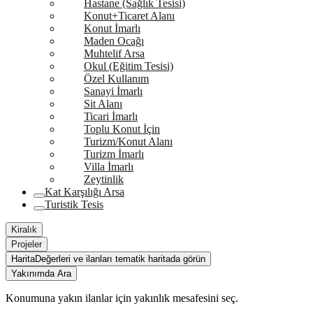
Hastane (Sağlık Tesisi)
Konut+Ticaret Alanı
Konut İmarlı
Maden Ocağı
Muhtelif Arsa
Okul (Eğitim Tesisi)
Özel Kullanım
Sanayi İmarlı
Sit Alanı
Ticari İmarlı
Toplu Konut İçin
Turizm/Konut Alanı
Turizm İmarlı
Villa İmarlı
Zeytinlik
Kat Karşılığı Arsa
Turistik Tesis
Kiralık
Projeler
Harita
Değerleri ve ilanları tematik haritada görün
Yakınımda Ara
Konumuna yakın ilanlar için yakınlık mesafesini seç.