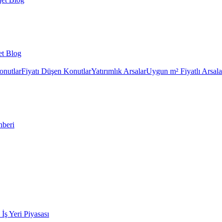
et Blog
onutlar
Fiyatı Düşen Konutlar
Yatırımlık Arsalar
Uygun m² Fiyatlı Arsala
hberi
k İş Yeri Piyasası