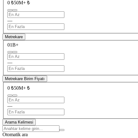
0 ₺
50M+ ₺
—
Metrekare
0
1B+
—
Metrekare Birim Fiyatı
0 ₺
50M+ ₺
—
Arama Kelimesi
Otomatik ara