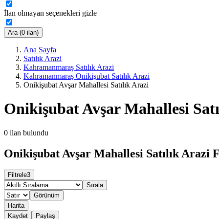
İlan olmayan seçenekleri gizle
Ara (0 ilan)
Ana Sayfa
Satılık Arazi
Kahramanmaraş Satılık Arazi
Kahramanmaraş Onikişubat Satılık Arazi
Onikişubat Avşar Mahallesi Satılık Arazi
Onikişubat Avşar Mahallesi Satı
0
ilan bulundu
Onikişubat Avşar Mahallesi Satılık Arazi F
Filtrele
3
Sırala
Görünüm
Harita
Kaydet
Paylaş