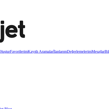
luştur
Favorilerim
Kayıtlı Aramalar
İlanlarım
Değerlemelerim
Mesajlar
Bi
et Blog