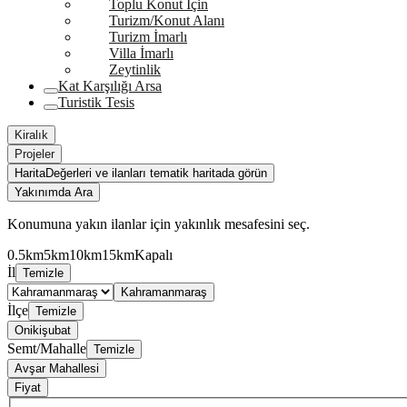
Toplu Konut İçin
Turizm/Konut Alanı
Turizm İmarlı
Villa İmarlı
Zeytinlik
Kat Karşılığı Arsa
Turistik Tesis
Kiralık
Projeler
Harita
Değerleri ve ilanları tematik haritada görün
Yakınımda Ara
Konumuna yakın ilanlar için yakınlık mesafesini seç.
0.5km
5km
10km
15km
Kapalı
İl
Temizle
Kahramanmaraş
İlçe
Temizle
Onikişubat
Semt/Mahalle
Temizle
Avşar Mahallesi
Fiyat