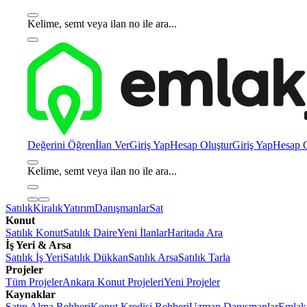
Kelime, semt veya ilan no ile ara...
Değerini Öğren
İlan Ver
Giriş Yap
Hesap Oluştur
Giriş Yap
Hesap O
Kelime, semt veya ilan no ile ara...
Satılık
Kiralık
Yatırım
Danışmanlar
Sat
Konut
Satılık Konut
Satılık Daire
Yeni İlanlar
Haritada Ara
İş Yeri & Arsa
Satılık İş Yeri
Satılık Dükkan
Satılık Arsa
Satılık Tarla
Projeler
Tüm Projeler
Ankara Konut Projeleri
Yeni Projeler
Kaynaklar
Satın Alma Rehberi
Konut Kredisi Rehberi
Uzman Danışmanlar
Emlakj