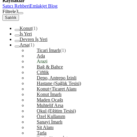
Kaynaklar
Satıcı Rehberi
Emlakjet Blog
Filtrele
3
Satılık
Konut
(1)
İş Yeri
Devren İş Yeri
Arsa
(1)
Ticari İmarlı
(1)
Ada
Arazi
Bağ & Bahçe
Çiftlik
Depo, Antrepo İzinli
Hastane (Sağlık Tesisi)
Konut+Ticaret Alanı
Konut İmarlı
Maden Ocağı
Muhtelif Arsa
Okul (Eğitim Tesisi)
Özel Kullanım
Sanayi İmarlı
Sit Alanı
Tarla