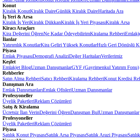
Konut
Kiralık Konut
Kiralık Daire
Günlük Kiralık Daire
Haritada Ara
İş Yeri & Arsa
Kiralık İş Yeri
Kiralık Dükkan
Kiralık İş Yeri Piyasası
Kiralık Arsa
Kiracı Araçları
Kira Değerini Öğren
Ne Kadar Ödeyebilirim
Kiralama Rehberi
Emlakj
İlanlar
Yatırımlık Konutlar
Kira Geliri Yüksek Konutlar
Hızlı Geri Dönüşlü K
Piyasa
Emlak Piyasası
Demografi Analizi
Değer Haritaları
Verilerimiz
Keşfet
Emlakjet Blog
Uzman Danışmanlar
GYF (Gayrimenkul Yatırım Fonu)
Rehberler
Satın Alma Rehberi
Satıcı Rehberi
Kiralama Rehberi
Konut Kredisi Re
Danışman Ara
Emlak Danışmanları
Emlak Ofisleri
Uzman Danışmanlar
Profesyoneller
Üyelik Paketleri
Reklam Çözümleri
Satış & Kiralama
Ücretsiz İlan Verin
Değerini Öğren
Danışman Bul
Uzman Danışmanlar
Profesyoneller
Üyelik Paketleri
Reklam Çözümleri
Piyasa
Satılık Konut Piyasası
Satılık Arsa Piyasası
Satılık Arazi Piyasası
Satılı