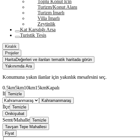
Toplu Konut İçin
Turizm/Konut Alanı
Turizm İmarlı
Villa İmarlı
Zeytinlik
Kat Karşılığı Arsa
Turistik Tesis
Kiralık
Projeler
Harita
Değerleri ve ilanları tematik haritada görün
Yakınımda Ara
Konumuna yakın ilanlar için yakınlık mesafesini seç.
0.5km
5km
10km
15km
Kapalı
İl
Temizle
Kahramanmaraş
İlçe
Temizle
Onikişubat
Semt/Mahalle
Temizle
Tavşan Tepe Mahallesi
Fiyat