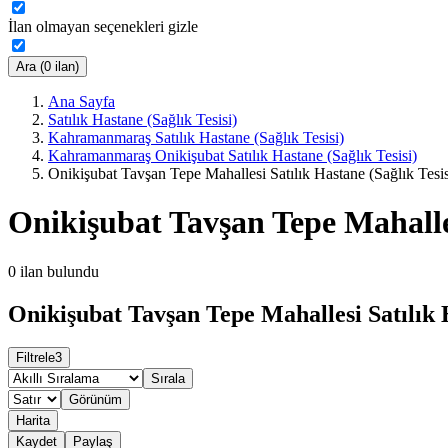
İlan olmayan seçenekleri gizle
Ara (0 ilan)
Ana Sayfa
Satılık Hastane (Sağlık Tesisi)
Kahramanmaraş Satılık Hastane (Sağlık Tesisi)
Kahramanmaraş Onikişubat Satılık Hastane (Sağlık Tesisi)
Onikişubat Tavşan Tepe Mahallesi Satılık Hastane (Sağlık Tesis
Onikişubat Tavşan Tepe Mahalles
0
ilan bulundu
Onikişubat Tavşan Tepe Mahallesi Satılık H
Filtrele
3
Sırala
Görünüm
Harita
Kaydet
Paylaş