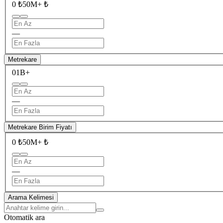
0 ₺
50M+ ₺
—
Metrekare
0
1B+
—
Metrekare Birim Fiyatı
0 ₺
50M+ ₺
—
Arama Kelimesi
Otomatik ara