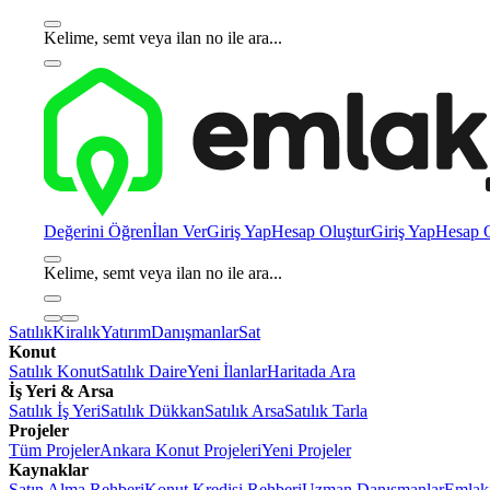
Kelime, semt veya ilan no ile ara...
Değerini Öğren
İlan Ver
Giriş Yap
Hesap Oluştur
Giriş Yap
Hesap O
Kelime, semt veya ilan no ile ara...
Satılık
Kiralık
Yatırım
Danışmanlar
Sat
Konut
Satılık Konut
Satılık Daire
Yeni İlanlar
Haritada Ara
İş Yeri & Arsa
Satılık İş Yeri
Satılık Dükkan
Satılık Arsa
Satılık Tarla
Projeler
Tüm Projeler
Ankara Konut Projeleri
Yeni Projeler
Kaynaklar
Satın Alma Rehberi
Konut Kredisi Rehberi
Uzman Danışmanlar
Emlakj