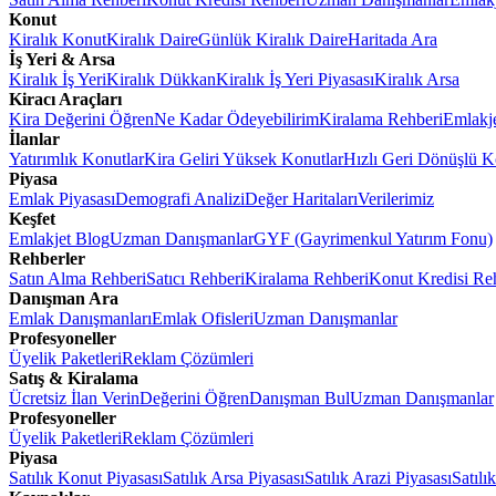
Konut
Kiralık Konut
Kiralık Daire
Günlük Kiralık Daire
Haritada Ara
İş Yeri & Arsa
Kiralık İş Yeri
Kiralık Dükkan
Kiralık İş Yeri Piyasası
Kiralık Arsa
Kiracı Araçları
Kira Değerini Öğren
Ne Kadar Ödeyebilirim
Kiralama Rehberi
Emlakj
İlanlar
Yatırımlık Konutlar
Kira Geliri Yüksek Konutlar
Hızlı Geri Dönüşlü K
Piyasa
Emlak Piyasası
Demografi Analizi
Değer Haritaları
Verilerimiz
Keşfet
Emlakjet Blog
Uzman Danışmanlar
GYF (Gayrimenkul Yatırım Fonu)
Rehberler
Satın Alma Rehberi
Satıcı Rehberi
Kiralama Rehberi
Konut Kredisi Re
Danışman Ara
Emlak Danışmanları
Emlak Ofisleri
Uzman Danışmanlar
Profesyoneller
Üyelik Paketleri
Reklam Çözümleri
Satış & Kiralama
Ücretsiz İlan Verin
Değerini Öğren
Danışman Bul
Uzman Danışmanlar
Profesyoneller
Üyelik Paketleri
Reklam Çözümleri
Piyasa
Satılık Konut Piyasası
Satılık Arsa Piyasası
Satılık Arazi Piyasası
Satılı