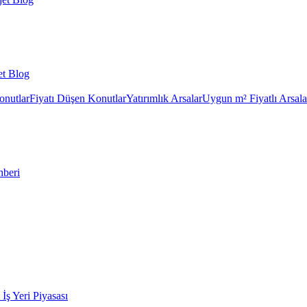
et Blog
onutlar
Fiyatı Düşen Konutlar
Yatırımlık Arsalar
Uygun m² Fiyatlı Arsala
hberi
k İş Yeri Piyasası