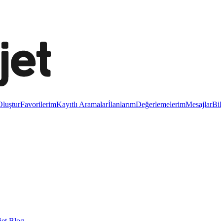
luştur
Favorilerim
Kayıtlı Aramalar
İlanlarım
Değerlemelerim
Mesajlar
Bi
et Blog