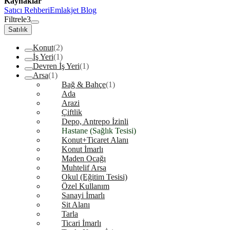
Kaynaklar
Satıcı Rehberi
Emlakjet Blog
Filtrele
3
Satılık
Konut
(2)
İş Yeri
(1)
Devren İş Yeri
(1)
Arsa
(1)
Bağ & Bahçe
(1)
Ada
Arazi
Çiftlik
Depo, Antrepo İzinli
Hastane (Sağlık Tesisi)
Konut+Ticaret Alanı
Konut İmarlı
Maden Ocağı
Muhtelif Arsa
Okul (Eğitim Tesisi)
Özel Kullanım
Sanayi İmarlı
Sit Alanı
Tarla
Ticari İmarlı