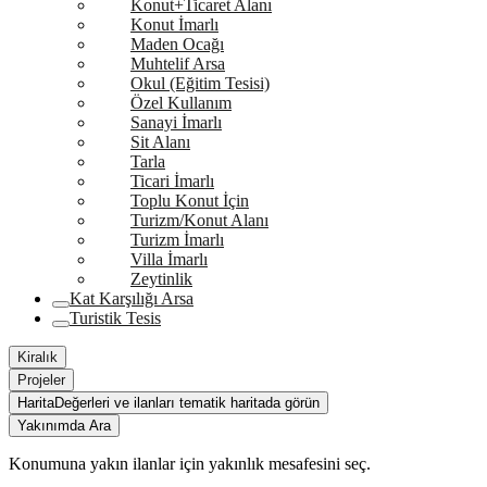
Konut+Ticaret Alanı
Konut İmarlı
Maden Ocağı
Muhtelif Arsa
Okul (Eğitim Tesisi)
Özel Kullanım
Sanayi İmarlı
Sit Alanı
Tarla
Ticari İmarlı
Toplu Konut İçin
Turizm/Konut Alanı
Turizm İmarlı
Villa İmarlı
Zeytinlik
Kat Karşılığı Arsa
Turistik Tesis
Kiralık
Projeler
Harita
Değerleri ve ilanları tematik haritada görün
Yakınımda Ara
Konumuna yakın ilanlar için yakınlık mesafesini seç.