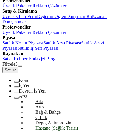
Profesyoneller
Üyelik Paketleri
Reklam Çözümleri
Satış & Kiralama
Ücretsiz İlan Verin
Değerini Öğren
Danışman Bul
Uzman
Danışmanlar
Profesyoneller
Üyelik Paketleri
Reklam Çözümleri
Piyasa
Satılık Konut Piyasası
Satılık Arsa Piyasası
Satılık Arazi
Piyasası
Satılık İş Yeri Piyasası
Kaynaklar
Satıcı Rehberi
Emlakjet Blog
Filtrele
3
Satılık
Konut
İş Yeri
Devren İş Yeri
Arsa
Ada
Arazi
Bağ & Bahçe
Çiftlik
Depo, Antrepo İzinli
Hastane (Sağlık Tesisi)