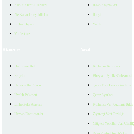
Konut Kredisi Rehberi
İnsan Kaynakları
Ne Kadar Ödeyebilirim
İletişim
Emlak Değeri
Yardım
Verilerimiz
Hizmetler
Yasal
Danışman Bul
Kullanım Koşulları
Projeler
Bireysel Üyelik Sözleşmesi
Ücretsiz İlan Verin
Çerez Politikası ve Aydınlat
Üyelik Paketleri
Çerez Ayarları
EmlakZeka Asistan
Kullanıcı Veri Gizliliği Bildi
Uzman Danışmanlar
Ziyaretçi Veri Gizliliği
Müşteri Yetkilisi Veri Gizlili
Aday Aydınlatma Metni