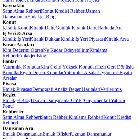
Kaynaklar
Satın Alma Rehberi
Konut Kredisi Rehberi
Uzman
Danışmanlar
Emlakjet Blog
Konut
Kiralık Konut
Kiralık Daire
Günlük Kiralık Daire
Haritada Ara
İş Yeri & Arsa
Kiralık İş Yeri
Kiralık Dükkan
Kiralık İş Yeri Piyasası
Kiralık Arsa
Kiracı Araçları
Kira Değerini Öğren
Ne Kadar Ödeyebilirim
Kiralama
Rehberi
Emlakjet Blog
İlanlar
Yatırımlık Konutlar
Kira Geliri Yüksek Konutlar
Hızlı Geri Dönüşlü
Konutlar
Fiyatı Düşen Konutlar
Yatırımlık Arsalar
Uygun m² Fiyatlı
Arsalar
Piyasa
Emlak Piyasası
Demografi Analizi
Değer Haritaları
Verilerimiz
Keşfet
Emlakjet Blog
Uzman Danışmanlar
GYF (Gayrimenkul Yatırım
Fonu)
Rehberler
Satın Alma Rehberi
Satıcı Rehberi
Kiralama Rehberi
Konut Kredisi
Rehberi
Danışman Ara
Emlak Danışmanları
Emlak Ofisleri
Uzman Danışmanlar