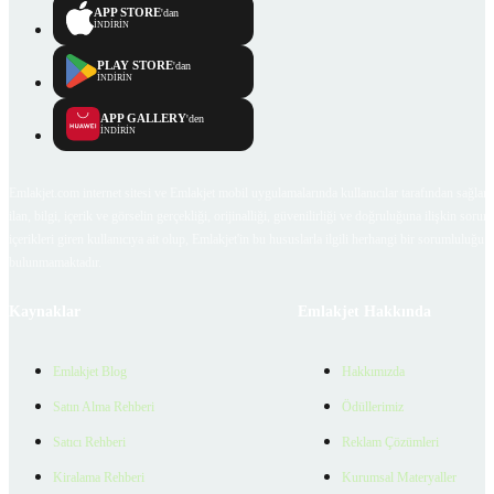
APP STORE
'dan
İNDİRİN
PLAY STORE
'dan
İNDİRİN
APP GALLERY
'den
İNDİRİN
Emlakjet.com internet sitesi ve Emlakjet mobil uygulamalarında kullanıcılar tarafından sağlana
ilan, bilgi, içerik ve görselin gerçekliği, orijinalliği, güvenilirliği ve doğruluğuna ilişkin soru
içerikleri giren kullanıcıya ait olup, Emlakjet'in bu hususlarla ilgili herhangi bir sorumluluğu
bulunmamaktadır.
Kaynaklar
Emlakjet Hakkında
Emlakjet Blog
Hakkımızda
Satın Alma Rehberi
Ödüllerimiz
Satıcı Rehberi
Reklam Çözümleri
Kiralama Rehberi
Kurumsal Materyaller