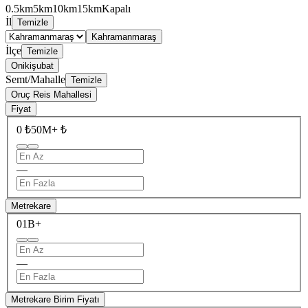
0.5km
5km
10km
15km
Kapalı
İl
Temizle
Kahramanmaraş
İlçe
Temizle
Onikişubat
Semt/Mahalle
Temizle
Oruç Reis Mahallesi
Fiyat
0 ₺
50M+ ₺
—
Metrekare
0
1B+
—
Metrekare Birim Fiyatı