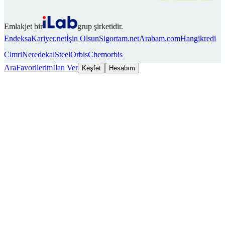
Emlakjet bir
grup şirketidir.
Endeksa
Kariyer.net
İşin Olsun
Sigortam.net
Arabam.com
Hangikredi
Cimri
Neredekal
SteelOrbis
Chemorbis
Ara
Favorilerim
İlan Ver
Keşfet
Hesabım