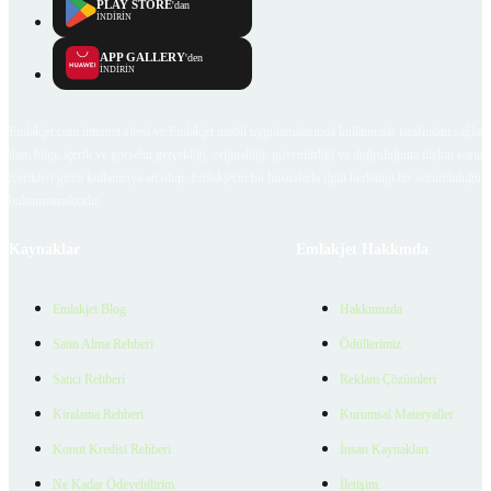
PLAY STORE
'dan
İNDİRİN
APP GALLERY
'den
İNDİRİN
Emlakjet.com internet sitesi ve Emlakjet mobil uygulamalarında kullanıcılar tarafından sağlana
ilan, bilgi, içerik ve görselin gerçekliği, orijinalliği, güvenilirliği ve doğruluğuna ilişkin soru
içerikleri giren kullanıcıya ait olup, Emlakjet'in bu hususlarla ilgili herhangi bir sorumluluğu
bulunmamaktadır.
Kaynaklar
Emlakjet Hakkında
Emlakjet Blog
Hakkımızda
Satın Alma Rehberi
Ödüllerimiz
Satıcı Rehberi
Reklam Çözümleri
Kiralama Rehberi
Kurumsal Materyaller
Konut Kredisi Rehberi
İnsan Kaynakları
Ne Kadar Ödeyebilirim
İletişim