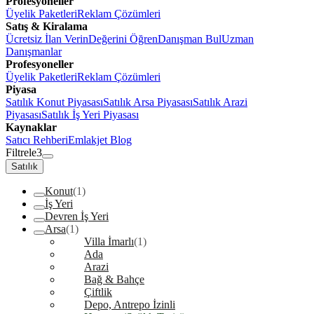
Profesyoneller
Üyelik Paketleri
Reklam Çözümleri
Satış & Kiralama
Ücretsiz İlan Verin
Değerini Öğren
Danışman Bul
Uzman
Danışmanlar
Profesyoneller
Üyelik Paketleri
Reklam Çözümleri
Piyasa
Satılık Konut Piyasası
Satılık Arsa Piyasası
Satılık Arazi
Piyasası
Satılık İş Yeri Piyasası
Kaynaklar
Satıcı Rehberi
Emlakjet Blog
Filtrele
3
Satılık
Konut
(1)
İş Yeri
Devren İş Yeri
Arsa
(1)
Villa İmarlı
(1)
Ada
Arazi
Bağ & Bahçe
Çiftlik
Depo, Antrepo İzinli