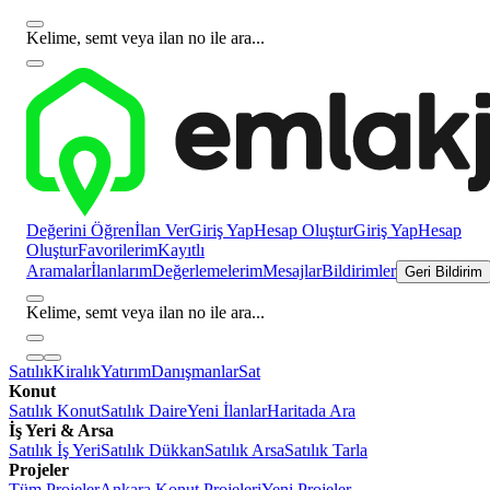
Kelime, semt veya ilan no ile ara...
Değerini Öğren
İlan Ver
Giriş Yap
Hesap Oluştur
Giriş Yap
Hesap
Oluştur
Favorilerim
Kayıtlı
Aramalar
İlanlarım
Değerlemelerim
Mesajlar
Bildirimler
Geri Bildirim
Kelime, semt veya ilan no ile ara...
Satılık
Kiralık
Yatırım
Danışmanlar
Sat
Konut
Satılık Konut
Satılık Daire
Yeni İlanlar
Haritada Ara
İş Yeri & Arsa
Satılık İş Yeri
Satılık Dükkan
Satılık Arsa
Satılık Tarla
Projeler
Tüm Projeler
Ankara Konut Projeleri
Yeni Projeler