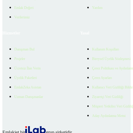
Emlak Değeri
Yardım
Verilerimiz
Hizmetler
Yasal
Danışman Bul
Kullanım Koşulları
Projeler
Bireysel Üyelik Sözleşmesi
Ücretsiz İlan Verin
Çerez Politikası ve Aydınlat
Üyelik Paketleri
Çerez Ayarları
EmlakZeka Asistan
Kullanıcı Veri Gizliliği Bildi
Uzman Danışmanlar
Ziyaretçi Veri Gizliliği
Müşteri Yetkilisi Veri Gizlili
Aday Aydınlatma Metni
Emlakjet bir
grup şirketidir.