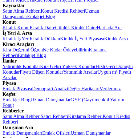
Kaynaklar
Satın Alma Rehberi
Konut Kredisi Rehberi
Uzman
Danışmanlar
Emlakjet Blog
Konut
Kiralık Konut
Kiralık Daire
Günlük Kiralık Daire
Haritada Ara
İş Yeri & Arsa
Kiralık İş Yeri
Kiralık Dükkan
Kiralık İş Yeri Piyasası
Kiralık Arsa
Kiracı Araçları
Kira Değerini Öğren
Ne Kadar Ödeyebilirim
Kiralama
Rehberi
Emlakjet Blog
İlanlar
Yatırımlık Konutlar
Kira Geliri Yüksek Konutlar
Hızlı Geri Dönüşlü
Konutlar
Fiyatı Düşen Konutlar
Yatırımlık Arsalar
Uygun m² Fiyatlı
Arsalar
Piyasa
Emlak Piyasası
Demografi Analizi
Değer Haritaları
Verilerimiz
Keşfet
Emlakjet Blog
Uzman Danışmanlar
GYF (Gayrimenkul Yatırım
Fonu)
Rehberler
Satın Alma Rehberi
Satıcı Rehberi
Kiralama Rehberi
Konut Kredisi
Rehberi
Danışman Ara
Emlak Danışmanları
Emlak Ofisleri
Uzman Danışmanlar