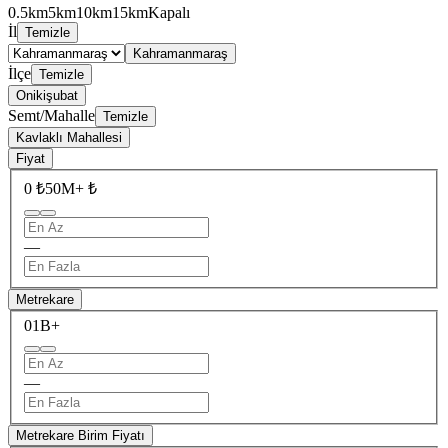
0.5km
5km
10km
15km
Kapalı
İl
Temizle
Kahramanmaraş
İlçe
Temizle
Onikişubat
Semt/Mahalle
Temizle
Kavlaklı Mahallesi
Fiyat
0 ₺
50M+ ₺
—
Metrekare
0
1B+
—
Metrekare Birim Fiyatı