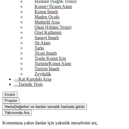
Hastane (Sağlık Tesisi)
Konut+Ticaret Alanı
Konut İmarlı
Maden Ocağı
Muhtelif Arsa
Okul (Eğitim Tesisi)
Özel Kullanım
Sanayi İmarlı
Sit Alanı
Tarla
Ticari İmarlı
Toplu Konut İçin
Turizm/Konut Alanı
Turizm İmarlı
Zeytinlik
Kat Karşılığı Arsa
Turistik Tesis
Kiralık
Projeler
Harita
Değerleri ve ilanları tematik haritada görün
Yakınımda Ara
Konumuna yakın ilanlar için yakınlık mesafesini seç.