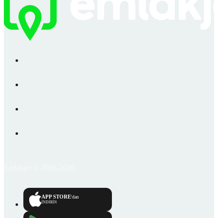
Emlakjet © 2006-2026
APP STORE
'dan
İNDİRİN