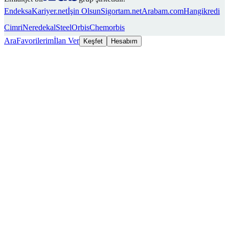
Endeksa
Kariyer.net
İşin Olsun
Sigortam.net
Arabam.com
Hangikredi
Cimri
Neredekal
SteelOrbis
Chemorbis
Ara
Favorilerim
İlan Ver
Keşfet
Hesabım