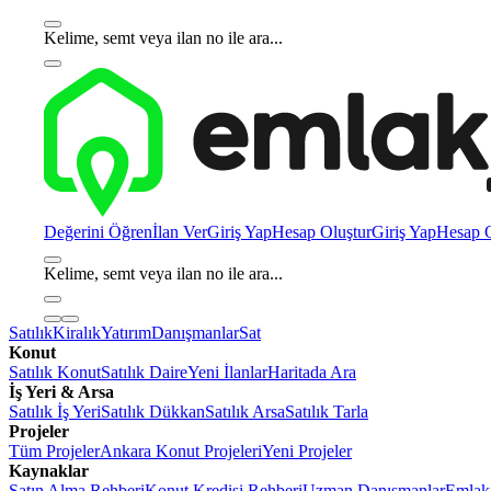
Kelime, semt veya ilan no ile ara...
Değerini Öğren
İlan Ver
Giriş Yap
Hesap Oluştur
Giriş Yap
Hesap O
Kelime, semt veya ilan no ile ara...
Satılık
Kiralık
Yatırım
Danışmanlar
Sat
Konut
Satılık Konut
Satılık Daire
Yeni İlanlar
Haritada Ara
İş Yeri & Arsa
Satılık İş Yeri
Satılık Dükkan
Satılık Arsa
Satılık Tarla
Projeler
Tüm Projeler
Ankara Konut Projeleri
Yeni Projeler
Kaynaklar
Satın Alma Rehberi
Konut Kredisi Rehberi
Uzman Danışmanlar
Emlakj