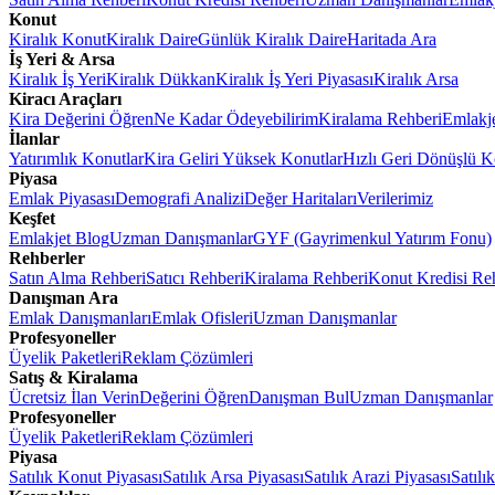
Konut
Kiralık Konut
Kiralık Daire
Günlük Kiralık Daire
Haritada Ara
İş Yeri & Arsa
Kiralık İş Yeri
Kiralık Dükkan
Kiralık İş Yeri Piyasası
Kiralık Arsa
Kiracı Araçları
Kira Değerini Öğren
Ne Kadar Ödeyebilirim
Kiralama Rehberi
Emlakj
İlanlar
Yatırımlık Konutlar
Kira Geliri Yüksek Konutlar
Hızlı Geri Dönüşlü K
Piyasa
Emlak Piyasası
Demografi Analizi
Değer Haritaları
Verilerimiz
Keşfet
Emlakjet Blog
Uzman Danışmanlar
GYF (Gayrimenkul Yatırım Fonu)
Rehberler
Satın Alma Rehberi
Satıcı Rehberi
Kiralama Rehberi
Konut Kredisi Re
Danışman Ara
Emlak Danışmanları
Emlak Ofisleri
Uzman Danışmanlar
Profesyoneller
Üyelik Paketleri
Reklam Çözümleri
Satış & Kiralama
Ücretsiz İlan Verin
Değerini Öğren
Danışman Bul
Uzman Danışmanlar
Profesyoneller
Üyelik Paketleri
Reklam Çözümleri
Piyasa
Satılık Konut Piyasası
Satılık Arsa Piyasası
Satılık Arazi Piyasası
Satılı