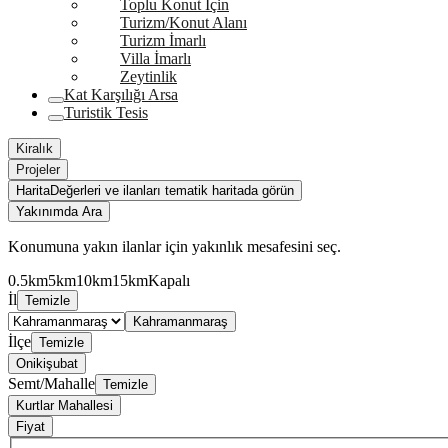
Toplu Konut İçin
Turizm/Konut Alanı
Turizm İmarlı
Villa İmarlı
Zeytinlik
Kat Karşılığı Arsa
Turistik Tesis
Kiralık
Projeler
Harita
Değerleri ve ilanları tematik haritada görün
Yakınımda Ara
Konumuna yakın ilanlar için yakınlık mesafesini seç.
0.5km
5km
10km
15km
Kapalı
İl
Temizle
Kahramanmaraş
İlçe
Temizle
Onikişubat
Semt/Mahalle
Temizle
Kurtlar Mahallesi
Fiyat