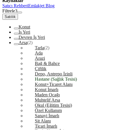
Kaynaklar
Satıcı Rehberi
Emlakjet Blog
Filtrele
3
Satılık
Konut
İş Yeri
Devren İş Yeri
Arsa
(2)
Tarla
(2)
Ada
Arazi
Bağ & Bahçe
Çiftlik
Depo, Antrepo İzinli
Hastane (Sağlık Tesisi)
Konut+Ticaret Alanı
Konut İmarlı
Maden Ocağı
Muhtelif Arsa
Okul (Eğitim Tesisi)
Özel Kullanım
Sanayi İmarlı
Sit Alanı
Ticari İmarlı