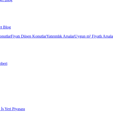
et Blog
onutlar
Fiyatı Düşen Konutlar
Yatırımlık Arsalar
Uygun m² Fiyatlı Arsala
hberi
k İş Yeri Piyasası