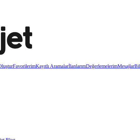
luştur
Favorilerim
Kayıtlı Aramalar
İlanlarım
Değerlemelerim
Mesajlar
Bi
et Blog