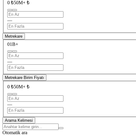
0 ₺
50M+ ₺
—
Metrekare
0
1B+
—
Metrekare Birim Fiyatı
0 ₺
50M+ ₺
—
Arama Kelimesi
Otomatik ara