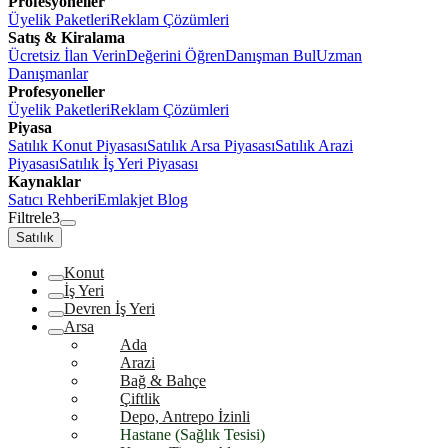
Profesyoneller
Üyelik Paketleri
Reklam Çözümleri
Satış & Kiralama
Ücretsiz İlan Verin
Değerini Öğren
Danışman Bul
Uzman
Danışmanlar
Profesyoneller
Üyelik Paketleri
Reklam Çözümleri
Piyasa
Satılık Konut Piyasası
Satılık Arsa Piyasası
Satılık Arazi
Piyasası
Satılık İş Yeri Piyasası
Kaynaklar
Satıcı Rehberi
Emlakjet Blog
Filtrele
3
Satılık
Konut
İş Yeri
Devren İş Yeri
Arsa
Ada
Arazi
Bağ & Bahçe
Çiftlik
Depo, Antrepo İzinli
Hastane (Sağlık Tesisi)