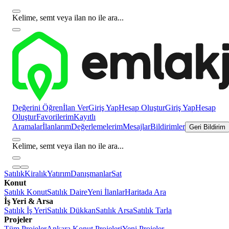
Kelime, semt veya ilan no ile ara...
Değerini Öğren
İlan Ver
Giriş Yap
Hesap Oluştur
Giriş Yap
Hesap
Oluştur
Favorilerim
Kayıtlı
Aramalar
İlanlarım
Değerlemelerim
Mesajlar
Bildirimler
Geri Bildirim
Kelime, semt veya ilan no ile ara...
Satılık
Kiralık
Yatırım
Danışmanlar
Sat
Konut
Satılık Konut
Satılık Daire
Yeni İlanlar
Haritada Ara
İş Yeri & Arsa
Satılık İş Yeri
Satılık Dükkan
Satılık Arsa
Satılık Tarla
Projeler
Tüm Projeler
Ankara Konut Projeleri
Yeni Projeler