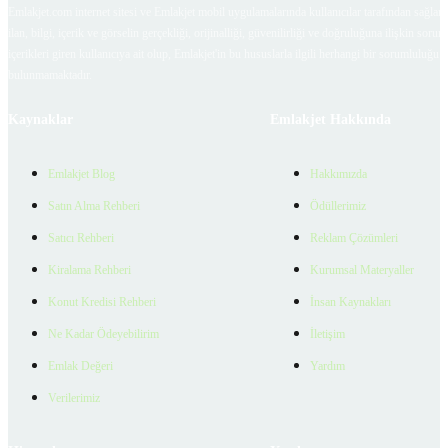
Emlakjet.com internet sitesi ve Emlakjet mobil uygulamalarında kullanıcılar tarafından sağlana
ilan, bilgi, içerik ve görselin gerçekliği, orijinalliği, güvenilirliği ve doğruluğuna ilişkin soru
içerikleri giren kullanıcıya ait olup, Emlakjet'in bu hususlarla ilgili herhangi bir sorumluluğu
bulunmamaktadır.
Kaynaklar
Emlakjet Hakkında
Emlakjet Blog
Hakkımızda
Satın Alma Rehberi
Ödüllerimiz
Satıcı Rehberi
Reklam Çözümleri
Kiralama Rehberi
Kurumsal Materyaller
Konut Kredisi Rehberi
İnsan Kaynakları
Ne Kadar Ödeyebilirim
İletişim
Emlak Değeri
Yardım
Verilerimiz