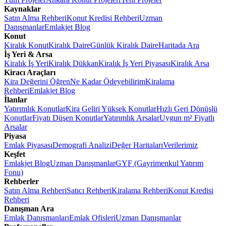
Kaynaklar
Satın Alma Rehberi
Konut Kredisi Rehberi
Uzman
Danışmanlar
Emlakjet Blog
Konut
Kiralık Konut
Kiralık Daire
Günlük Kiralık Daire
Haritada Ara
İş Yeri & Arsa
Kiralık İş Yeri
Kiralık Dükkan
Kiralık İş Yeri Piyasası
Kiralık Arsa
Kiracı Araçları
Kira Değerini Öğren
Ne Kadar Ödeyebilirim
Kiralama
Rehberi
Emlakjet Blog
İlanlar
Yatırımlık Konutlar
Kira Geliri Yüksek Konutlar
Hızlı Geri Dönüşlü
Konutlar
Fiyatı Düşen Konutlar
Yatırımlık Arsalar
Uygun m² Fiyatlı
Arsalar
Piyasa
Emlak Piyasası
Demografi Analizi
Değer Haritaları
Verilerimiz
Keşfet
Emlakjet Blog
Uzman Danışmanlar
GYF (Gayrimenkul Yatırım
Fonu)
Rehberler
Satın Alma Rehberi
Satıcı Rehberi
Kiralama Rehberi
Konut Kredisi
Rehberi
Danışman Ara
Emlak Danışmanları
Emlak Ofisleri
Uzman Danışmanlar