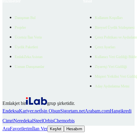
Hizmetler
Yasal
Danışman Bul
Kullanım Koşulları
Projeler
Bireysel Üyelik Sözleşmesi
Ücretsiz İlan Verin
Çerez Politikası ve Aydınlat
Üyelik Paketleri
Çerez Ayarları
EmlakZeka Asistan
Kullanıcı Veri Gizliliği Bildi
Uzman Danışmanlar
Ziyaretçi Veri Gizliliği
Müşteri Yetkilisi Veri Gizlili
Aday Aydınlatma Metni
Emlakjet bir
grup şirketidir.
Endeksa
Kariyer.net
İşin Olsun
Sigortam.net
Arabam.com
Hangikredi
Cimri
Neredekal
SteelOrbis
Chemorbis
Ara
Favorilerim
İlan Ver
Keşfet
Hesabım