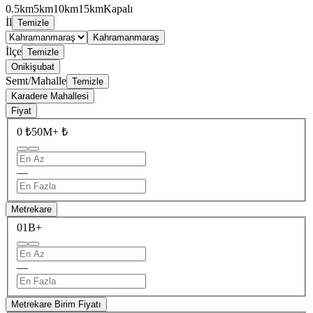
0.5km
5km
10km
15km
Kapalı
İl
Temizle
Kahramanmaraş
İlçe
Temizle
Onikişubat
Semt/Mahalle
Temizle
Karadere Mahallesi
Fiyat
0 ₺
50M+ ₺
—
Metrekare
0
1B+
—
Metrekare Birim Fiyatı