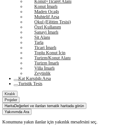
Konut+Ticaret Alanı
Konut İmarlı
Maden Ocağı
Muhtelif Arsa
Okul (Eğitim Tesisi)
Özel Kullanım
Sanayi İmarlı
Sit Alanı
Tarla
Ticari İmarlı
Toplu Konut İçin
Turizm/Konut Alanı
Turizm İmarlı
Villa İmarlı
Zeytinlik
Kat Karşılığı Arsa
Turistik Tesis
Kiralık
Projeler
Harita
Değerleri ve ilanları tematik haritada görün
Yakınımda Ara
Konumuna yakın ilanlar için yakınlık mesafesini seç.