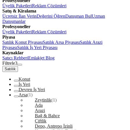
Profesyoneller
Üyelik Paketleri
Reklam Çözümleri
Satış & Kiralama
Ücretsiz İlan Verin
Değerini Öğren
Danışman Bul
Uzman
Danışmanlar
Profesyoneller
Üyelik Paketleri
Reklam Çözümleri
Piyasa
Satılık Konut Piyasası
Satılık Arsa Piyasası
Satılık Arazi
Piyasası
Satılık İş Yeri Piyasası
Kaynaklar
Satıcı Rehberi
Emlakjet Blog
Filtrele
3
Satılık
Konut
İş Yeri
Devren İş Yeri
Arsa
(1)
Zeytinlik
(1)
Ada
Arazi
Bağ & Bahçe
Çiftlik
Depo, Antrepo İzinli