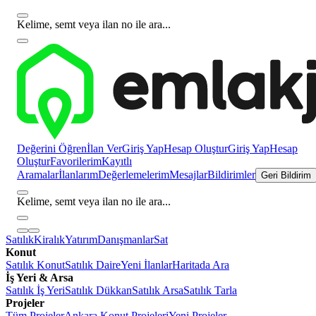
Kelime, semt veya ilan no ile ara...
Değerini Öğren
İlan Ver
Giriş Yap
Hesap Oluştur
Giriş Yap
Hesap
Oluştur
Favorilerim
Kayıtlı
Aramalar
İlanlarım
Değerlemelerim
Mesajlar
Bildirimler
Geri Bildirim
Kelime, semt veya ilan no ile ara...
Satılık
Kiralık
Yatırım
Danışmanlar
Sat
Konut
Satılık Konut
Satılık Daire
Yeni İlanlar
Haritada Ara
İş Yeri & Arsa
Satılık İş Yeri
Satılık Dükkan
Satılık Arsa
Satılık Tarla
Projeler
Tüm Projeler
Ankara Konut Projeleri
Yeni Projeler