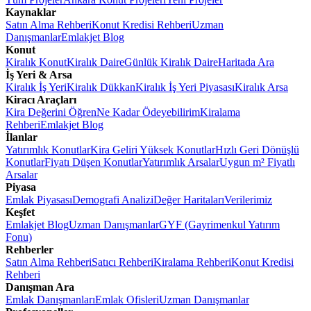
Kaynaklar
Satın Alma Rehberi
Konut Kredisi Rehberi
Uzman
Danışmanlar
Emlakjet Blog
Konut
Kiralık Konut
Kiralık Daire
Günlük Kiralık Daire
Haritada Ara
İş Yeri & Arsa
Kiralık İş Yeri
Kiralık Dükkan
Kiralık İş Yeri Piyasası
Kiralık Arsa
Kiracı Araçları
Kira Değerini Öğren
Ne Kadar Ödeyebilirim
Kiralama
Rehberi
Emlakjet Blog
İlanlar
Yatırımlık Konutlar
Kira Geliri Yüksek Konutlar
Hızlı Geri Dönüşlü
Konutlar
Fiyatı Düşen Konutlar
Yatırımlık Arsalar
Uygun m² Fiyatlı
Arsalar
Piyasa
Emlak Piyasası
Demografi Analizi
Değer Haritaları
Verilerimiz
Keşfet
Emlakjet Blog
Uzman Danışmanlar
GYF (Gayrimenkul Yatırım
Fonu)
Rehberler
Satın Alma Rehberi
Satıcı Rehberi
Kiralama Rehberi
Konut Kredisi
Rehberi
Danışman Ara
Emlak Danışmanları
Emlak Ofisleri
Uzman Danışmanlar