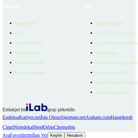
Hizmetler
Yasal
Danışman Bul
Kullanım Koşulları
Projeler
Bireysel Üyelik Sözleşmesi
Ücretsiz İlan Verin
Çerez Politikası ve Aydınlat
Üyelik Paketleri
Çerez Ayarları
EmlakZeka Asistan
Kullanıcı Veri Gizliliği Bildi
Uzman Danışmanlar
Ziyaretçi Veri Gizliliği
Müşteri Yetkilisi Veri Gizlili
Aday Aydınlatma Metni
Emlakjet bir
grup şirketidir.
Endeksa
Kariyer.net
İşin Olsun
Sigortam.net
Arabam.com
Hangikredi
Cimri
Neredekal
SteelOrbis
Chemorbis
Ara
Favorilerim
İlan Ver
Keşfet
Hesabım