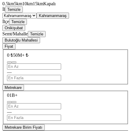
0.5km
5km
10km
15km
Kapalı
İl
Temizle
Kahramanmaraş
İlçe
Temizle
Onikişubat
Semt/Mahalle
Temizle
Bulutoğlu Mahallesi
Fiyat
0 ₺
50M+ ₺
—
Metrekare
0
1B+
—
Metrekare Birim Fiyatı