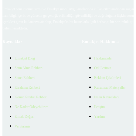
Emlakjet.com internet sitesi ve Emlakjet mobil uygulamalarında kullanıcılar tarafından sağlana
ilan, bilgi, içerik ve görselin gerçekliği, orijinalliği, güvenilirliği ve doğruluğuna ilişkin soru
içerikleri giren kullanıcıya ait olup, Emlakjet'in bu hususlarla ilgili herhangi bir sorumluluğu
bulunmamaktadır.
Kaynaklar
Emlakjet Hakkında
Emlakjet Blog
Hakkımızda
Satın Alma Rehberi
Ödüllerimiz
Satıcı Rehberi
Reklam Çözümleri
Kiralama Rehberi
Kurumsal Materyaller
Konut Kredisi Rehberi
İnsan Kaynakları
Ne Kadar Ödeyebilirim
İletişim
Emlak Değeri
Yardım
Verilerimiz