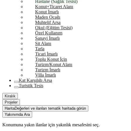
Hastane (Sağlık Tesisi)
Konut+Ticaret Alanı
Konut İmarlı
Maden Ocağı
Muhtelif Arsa
Okul (Eğitim Tesisi)
Özel Kullanım
Sanayi İmarlı
Sit Alanı
Tarla
Ticari İmarlı
Toplu Konut İçin
Turizm/Konut Alanı
Turizm İmarlı
Villa İmarlı
Kat Karşılığı Arsa
Turistik Tesis
Kiralık
Projeler
Harita
Değerleri ve ilanları tematik haritada görün
Yakınımda Ara
Konumuna yakın ilanlar için yakınlık mesafesini seç.