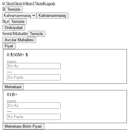
0.5km
5km
10km
15km
Kapalı
İl
Temizle
Kahramanmaraş
İlçe
Temizle
Onikişubat
Semt/Mahalle
Temizle
Avcılar Mahallesi
Fiyat
0 ₺
50M+ ₺
—
Metrekare
0
1B+
—
Metrekare Birim Fiyatı