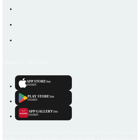
Emlakjet © 2006-2026
APP STORE
'dan
İNDİRİN
PLAY STORE
'dan
İNDİRİN
APP GALLERY
'den
İNDİRİN
Emlakjet.com internet sitesi ve Emlakjet mobil uygulamalarında kullanıcılar tarafından sağlana
ilan, bilgi, içerik ve görselin gerçekliği, orijinalliği, güvenilirliği ve doğruluğuna ilişkin soru