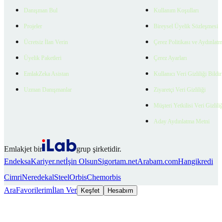
Danışman Bul
Kullanım Koşulları
Projeler
Bireysel Üyelik Sözleşmesi
Ücretsiz İlan Verin
Çerez Politikası ve Aydınlat
Üyelik Paketleri
Çerez Ayarları
EmlakZeka Asistan
Kullanıcı Veri Gizliliği Bildi
Uzman Danışmanlar
Ziyaretçi Veri Gizliliği
Müşteri Yetkilisi Veri Gizlili
Aday Aydınlatma Metni
Emlakjet bir
grup şirketidir.
Endeksa
Kariyer.net
İşin Olsun
Sigortam.net
Arabam.com
Hangikredi
Cimri
Neredekal
SteelOrbis
Chemorbis
Ara
Favorilerim
İlan Ver
Keşfet
Hesabım