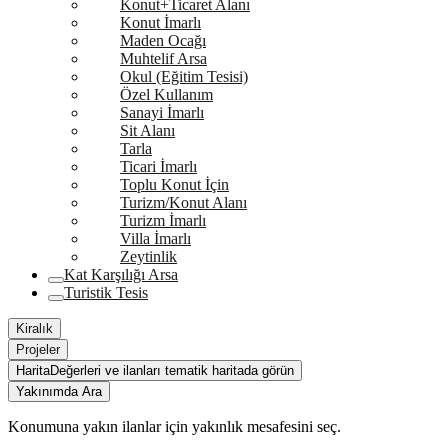
Konut+Ticaret Alanı
Konut İmarlı
Maden Ocağı
Muhtelif Arsa
Okul (Eğitim Tesisi)
Özel Kullanım
Sanayi İmarlı
Sit Alanı
Tarla
Ticari İmarlı
Toplu Konut İçin
Turizm/Konut Alanı
Turizm İmarlı
Villa İmarlı
Zeytinlik
Kat Karşılığı Arsa
Turistik Tesis
Kiralık
Projeler
Harita
Değerleri ve ilanları tematik haritada görün
Yakınımda Ara
Konumuna yakın ilanlar için yakınlık mesafesini seç.