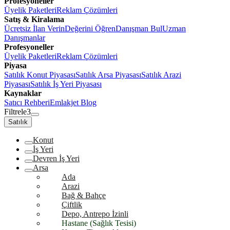
Profesyoneller
Üyelik Paketleri
Reklam Çözümleri
Satış & Kiralama
Ücretsiz İlan Verin
Değerini Öğren
Danışman Bul
Uzman
Danışmanlar
Profesyoneller
Üyelik Paketleri
Reklam Çözümleri
Piyasa
Satılık Konut Piyasası
Satılık Arsa Piyasası
Satılık Arazi
Piyasası
Satılık İş Yeri Piyasası
Kaynaklar
Satıcı Rehberi
Emlakjet Blog
Filtrele
3
Satılık
Konut
İş Yeri
Devren İş Yeri
Arsa
Ada
Arazi
Bağ & Bahçe
Çiftlik
Depo, Antrepo İzinli
Hastane (Sağlık Tesisi)