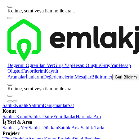
Kelime, semt veya ilan no ile ara...
Değerini Öğren
İlan Ver
Giriş Yap
Hesap Oluştur
Giriş Yap
Hesap
Oluştur
Favorilerim
Kayıtlı
Aramalar
İlanlarım
Değerlemelerim
Mesajlar
Bildirimler
Geri Bildirim
Kelime, semt veya ilan no ile ara...
Satılık
Kiralık
Yatırım
Danışmanlar
Sat
Konut
Satılık Konut
Satılık Daire
Yeni İlanlar
Haritada Ara
İş Yeri & Arsa
Satılık İş Yeri
Satılık Dükkan
Satılık Arsa
Satılık Tarla
Projeler
Tüm Projeler
Ankara Konut Projeleri
Yeni Projeler