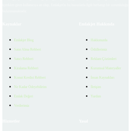
içerikleri giren kullanıcıya ait olup, Emlakjet'in bu hususlarla ilgili herhangi bir sorumluluğu
bulunmamaktadır.
Kaynaklar
Emlakjet Hakkında
Emlakjet Blog
Hakkımızda
Satın Alma Rehberi
Ödüllerimiz
Satıcı Rehberi
Reklam Çözümleri
Kiralama Rehberi
Kurumsal Materyaller
Konut Kredisi Rehberi
İnsan Kaynakları
Ne Kadar Ödeyebilirim
İletişim
Emlak Değeri
Yardım
Verilerimiz
Hizmetler
Yasal