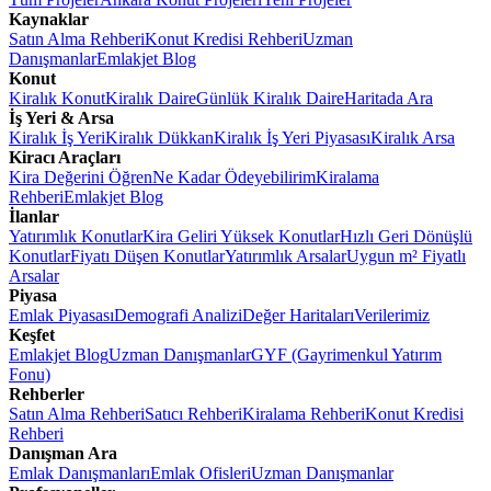
Kaynaklar
Satın Alma Rehberi
Konut Kredisi Rehberi
Uzman
Danışmanlar
Emlakjet Blog
Konut
Kiralık Konut
Kiralık Daire
Günlük Kiralık Daire
Haritada Ara
İş Yeri & Arsa
Kiralık İş Yeri
Kiralık Dükkan
Kiralık İş Yeri Piyasası
Kiralık Arsa
Kiracı Araçları
Kira Değerini Öğren
Ne Kadar Ödeyebilirim
Kiralama
Rehberi
Emlakjet Blog
İlanlar
Yatırımlık Konutlar
Kira Geliri Yüksek Konutlar
Hızlı Geri Dönüşlü
Konutlar
Fiyatı Düşen Konutlar
Yatırımlık Arsalar
Uygun m² Fiyatlı
Arsalar
Piyasa
Emlak Piyasası
Demografi Analizi
Değer Haritaları
Verilerimiz
Keşfet
Emlakjet Blog
Uzman Danışmanlar
GYF (Gayrimenkul Yatırım
Fonu)
Rehberler
Satın Alma Rehberi
Satıcı Rehberi
Kiralama Rehberi
Konut Kredisi
Rehberi
Danışman Ara
Emlak Danışmanları
Emlak Ofisleri
Uzman Danışmanlar