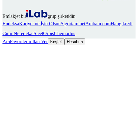
Emlakjet bir
grup şirketidir.
Endeksa
Kariyer.net
İşin Olsun
Sigortam.net
Arabam.com
Hangikredi
Cimri
Neredekal
SteelOrbis
Chemorbis
Ara
Favorilerim
İlan Ver
Keşfet
Hesabım