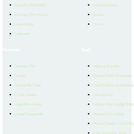
Konut Kredisi Rehberi
İnsan Kaynakları
Ne Kadar Ödeyebilirim
İletişim
Emlak Değeri
Yardım
Verilerimiz
Hizmetler
Yasal
Danışman Bul
Kullanım Koşulları
Projeler
Bireysel Üyelik Sözleşmesi
Ücretsiz İlan Verin
Çerez Politikası ve Aydınlat
Üyelik Paketleri
Çerez Ayarları
EmlakZeka Asistan
Kullanıcı Veri Gizliliği Bildi
Uzman Danışmanlar
Ziyaretçi Veri Gizliliği
Müşteri Yetkilisi Veri Gizlili
Aday Aydınlatma Metni