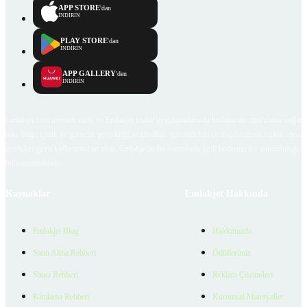
APP STORE
'dan
İNDİRİN
PLAY STORE
'dan
İNDİRİN
APP GALLERY
'den
İNDİRİN
Emlakjet.com internet sitesi ve Emlakjet mobil uygulamalarında kullanıcılar tarafından sağlana
ilan, bilgi, içerik ve görselin gerçekliği, orijinalliği, güvenilirliği ve doğruluğuna ilişkin soru
içerikleri giren kullanıcıya ait olup, Emlakjet'in bu hususlarla ilgili herhangi bir sorumluluğu
bulunmamaktadır.
Kaynaklar
Emlakjet Hakkında
Emlakjet Blog
Hakkımızda
Satın Alma Rehberi
Ödüllerimiz
Satıcı Rehberi
Reklam Çözümleri
Kiralama Rehberi
Kurumsal Materyaller