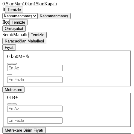
0.5km
5km
10km
15km
Kapalı
İl
Temizle
Kahramanmaraş
İlçe
Temizle
Onikişubat
Semt/Mahalle
Temizle
Karacaoğlan Mahallesi
Fiyat
0 ₺
50M+ ₺
—
Metrekare
0
1B+
—
Metrekare Birim Fiyatı