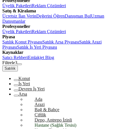
Profesyoneller
Üyelik Paketleri
Reklam Çözümleri
Satış & Kiralama
Ücretsiz İlan Verin
Değerini Öğren
Danışman Bul
Uzman
Danışmanlar
Profesyoneller
Üyelik Paketleri
Reklam Çözümleri
Piyasa
Satılık Konut Piyasası
Satılık Arsa Piyasası
Satılık Arazi
Piyasası
Satılık İş Yeri Piyasası
Kaynaklar
Satıcı Rehberi
Emlakjet Blog
Filtrele
3
Satılık
Konut
İş Yeri
Devren İş Yeri
Arsa
Ada
Arazi
Bağ & Bahçe
Çiftlik
Depo, Antrepo İzinli
Hastane (Sağlık Tesisi)