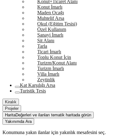
Konut+Ticaret Alanı
Konut İmarlı
Maden Ocağı
Muhtelif Arsa
Okul (Eğitim Tesisi)
Özel Kullanım
Sanayi İmarlı
Sit Alanı
Tarla
Ticari İmarlı
Toplu Konut İçin
Turizm/Konut Alanı
Turizm İmarlı
Villa İmarlı
Zeytinlik
Kat Karşılığı Arsa
Turistik Tesis
Kiralık
Projeler
Harita
Değerleri ve ilanları tematik haritada görün
Yakınımda Ara
Konumuna yakın ilanlar için yakınlık mesafesini seç.