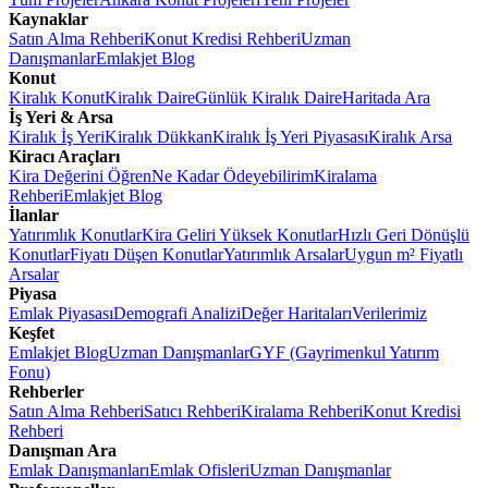
Kaynaklar
Satın Alma Rehberi
Konut Kredisi Rehberi
Uzman
Danışmanlar
Emlakjet Blog
Konut
Kiralık Konut
Kiralık Daire
Günlük Kiralık Daire
Haritada Ara
İş Yeri & Arsa
Kiralık İş Yeri
Kiralık Dükkan
Kiralık İş Yeri Piyasası
Kiralık Arsa
Kiracı Araçları
Kira Değerini Öğren
Ne Kadar Ödeyebilirim
Kiralama
Rehberi
Emlakjet Blog
İlanlar
Yatırımlık Konutlar
Kira Geliri Yüksek Konutlar
Hızlı Geri Dönüşlü
Konutlar
Fiyatı Düşen Konutlar
Yatırımlık Arsalar
Uygun m² Fiyatlı
Arsalar
Piyasa
Emlak Piyasası
Demografi Analizi
Değer Haritaları
Verilerimiz
Keşfet
Emlakjet Blog
Uzman Danışmanlar
GYF (Gayrimenkul Yatırım
Fonu)
Rehberler
Satın Alma Rehberi
Satıcı Rehberi
Kiralama Rehberi
Konut Kredisi
Rehberi
Danışman Ara
Emlak Danışmanları
Emlak Ofisleri
Uzman Danışmanlar