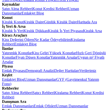
Kaynaklar
Satın Alma Rehberi
Konut Kredisi Rehberi
Uzman
Danışmanlar
Emlakjet Blog
Konut
Kiralık Konut
Kiralık Daire
Günlük Kiralık Daire
Haritada Ara
İş Yeri & Arsa
Kiralık İş Yeri
Kiralık Dükkan
Kiralık İş Yeri Piyasası
Kiralık Arsa
Kiracı Araçları
Kira Değerini Öğren
Ne Kadar Ödeyebilirim
Kiralama
Rehberi
Emlakjet Blog
İlanlar
Yatırımlık Konutlar
Kira Geliri Yüksek Konutlar
Hızlı Geri Dönüşlü
Konutlar
Fiyatı Düşen Konutlar
Yatırımlık Arsalar
Uygun m² Fiyatlı
Arsalar
Piyasa
Emlak Piyasası
Demografi Analizi
Değer Haritaları
Verilerimiz
Keşfet
Emlakjet Blog
Uzman Danışmanlar
GYF (Gayrimenkul Yatırım
Fonu)
Rehberler
Satın Alma Rehberi
Satıcı Rehberi
Kiralama Rehberi
Konut Kredisi
Rehberi
Danışman Ara
Emlak Danışmanları
Emlak Ofisleri
Uzman Danışmanlar