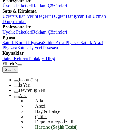
Profesyoneller
Üyelik Paketleri
Reklam Çözümleri
Satış & Kiralama
Ücretsiz İlan Verin
Değerini Öğren
Danışman Bul
Uzman
Danışmanlar
Profesyoneller
Üyelik Paketleri
Reklam Çözümleri
Piyasa
Satılık Konut Piyasası
Satılık Arsa Piyasası
Satılık Arazi
Piyasası
Satılık İş Yeri Piyasası
Kaynaklar
Satıcı Rehberi
Emlakjet Blog
Filtrele
3
Satılık
Konut
(13)
İş Yeri
Devren İş Yeri
Arsa
Ada
Arazi
Bağ & Bahçe
Çiftlik
Depo, Antrepo İzinli
Hastane (Sağlık Tesisi)