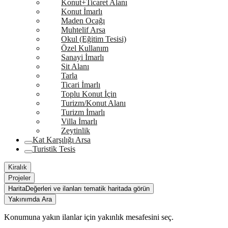
Konut+Ticaret Alanı
Konut İmarlı
Maden Ocağı
Muhtelif Arsa
Okul (Eğitim Tesisi)
Özel Kullanım
Sanayi İmarlı
Sit Alanı
Tarla
Ticari İmarlı
Toplu Konut İçin
Turizm/Konut Alanı
Turizm İmarlı
Villa İmarlı
Zeytinlik
Kat Karşılığı Arsa
Turistik Tesis
Kiralık
Projeler
Harita
Değerleri ve ilanları tematik haritada görün
Yakınımda Ara
Konumuna yakın ilanlar için yakınlık mesafesini seç.