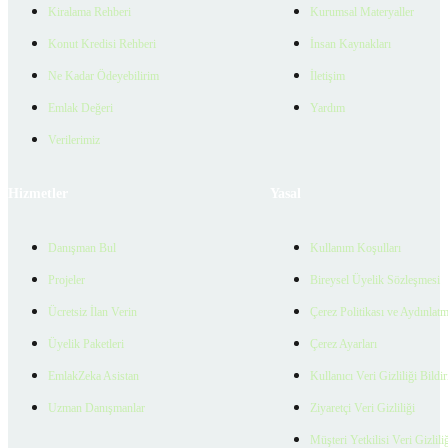
Kiralama Rehberi
Kurumsal Materyaller
Konut Kredisi Rehberi
İnsan Kaynakları
Ne Kadar Ödeyebilirim
İletişim
Emlak Değeri
Yardım
Verilerimiz
Hizmetler
Yasal
Danışman Bul
Kullanım Koşulları
Projeler
Bireysel Üyelik Sözleşmesi
Ücretsiz İlan Verin
Çerez Politikası ve Aydınlat
Üyelik Paketleri
Çerez Ayarları
EmlakZeka Asistan
Kullanıcı Veri Gizliliği Bildi
Uzman Danışmanlar
Ziyaretçi Veri Gizliliği
Müşteri Yetkilisi Veri Gizlili