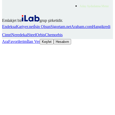
Aday Aydınlatma Metni
Emlakjet bir
grup şirketidir.
Endeksa
Kariyer.net
İşin Olsun
Sigortam.net
Arabam.com
Hangikredi
Cimri
Neredekal
SteelOrbis
Chemorbis
Ara
Favorilerim
İlan Ver
Keşfet
Hesabım