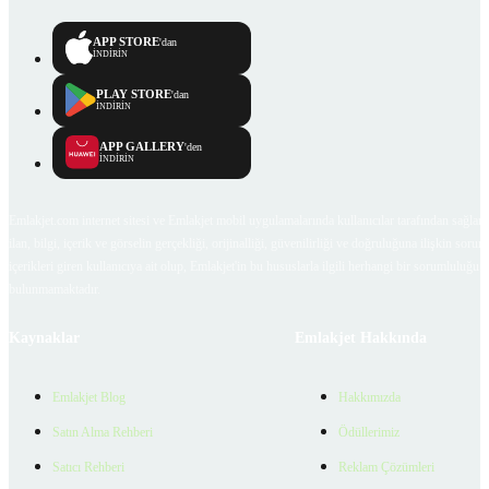
APP STORE
'dan
İNDİRİN
PLAY STORE
'dan
İNDİRİN
APP GALLERY
'den
İNDİRİN
Emlakjet.com internet sitesi ve Emlakjet mobil uygulamalarında kullanıcılar tarafından sağlana
ilan, bilgi, içerik ve görselin gerçekliği, orijinalliği, güvenilirliği ve doğruluğuna ilişkin soru
içerikleri giren kullanıcıya ait olup, Emlakjet'in bu hususlarla ilgili herhangi bir sorumluluğu
bulunmamaktadır.
Kaynaklar
Emlakjet Hakkında
Emlakjet Blog
Hakkımızda
Satın Alma Rehberi
Ödüllerimiz
Satıcı Rehberi
Reklam Çözümleri