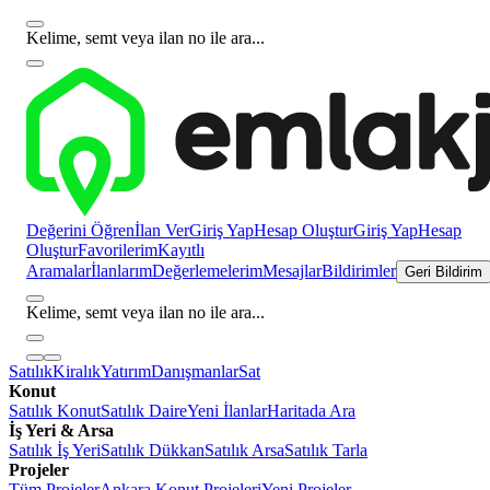
Kelime, semt veya ilan no ile ara...
Değerini Öğren
İlan Ver
Giriş Yap
Hesap Oluştur
Giriş Yap
Hesap
Oluştur
Favorilerim
Kayıtlı
Aramalar
İlanlarım
Değerlemelerim
Mesajlar
Bildirimler
Geri Bildirim
Kelime, semt veya ilan no ile ara...
Satılık
Kiralık
Yatırım
Danışmanlar
Sat
Konut
Satılık Konut
Satılık Daire
Yeni İlanlar
Haritada Ara
İş Yeri & Arsa
Satılık İş Yeri
Satılık Dükkan
Satılık Arsa
Satılık Tarla
Projeler
Tüm Projeler
Ankara Konut Projeleri
Yeni Projeler