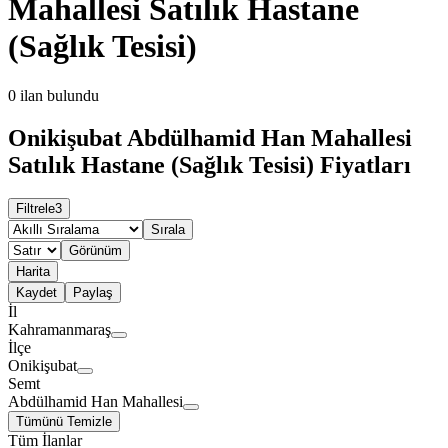
Mahallesi Satılık Hastane
(Sağlık Tesisi)
0
ilan bulundu
Onikişubat Abdülhamid Han Mahallesi
Satılık Hastane (Sağlık Tesisi) Fiyatları
Filtrele
3
Sırala
Görünüm
Harita
Kaydet
Paylaş
İl
Kahramanmaraş
İlçe
Onikişubat
Semt
Abdülhamid Han Mahallesi
Tümünü Temizle
Tüm İlanlar