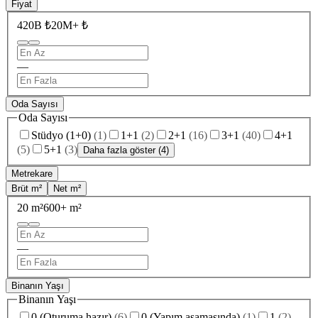
Fiyat
420B ₺
20M+ ₺
—
Oda Sayısı
Oda Sayısı
Stüdyo (1+0)
(
1
)
1+1
(
2
)
2+1
(
16
)
3+1
(
40
)
4+1
(
5
)
5+1
(
3
)
Daha fazla göster (4)
Metrekare
Brüt m²
Net m²
20 m²
600+ m²
—
Binanın Yaşı
Binanın Yaşı
0 (Oturuma hazır)
(
6
)
0 (Yapım aşamasında)
(
1
)
1
(
2
)