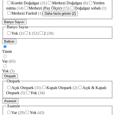
Kombi Doğalgaz
(
31
)
Merkezi Doğalgaz
(
6
)
Yerden
ısıtma
(
14
)
Merkezi (Pay Ölçer)
(
15
)
Doğalgaz sobalı
(
1
)
Merkezi Fueloil
(
1
)
Daha fazla göster (2)
Banyo Sayısı
Banyo Sayısı
Yok
(
2
)
1
(
52
)
2
(
18
)
Balkon
Tümü
Var
(
65
)
Yok
(
5
)
Otopark
Otopark
Açık Otopark
(
31
)
Kapalı Otopark
(
2
)
Açık & Kapalı
Otopark
(
5
)
Yok
(
34
)
Asansör
Asansör
Var
(
29
)
Yok
(
43
)