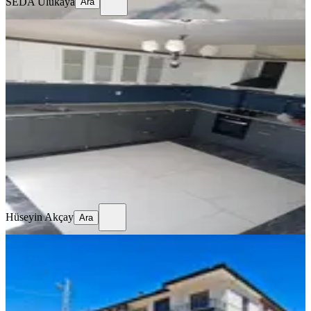
SEDA Ulukaya
Ara
MANZARALI
Müthiş Konumda Sıfır Ayarında
Daire
Konya, Seydişehir
3+1
·
135 m²
·
4. Kat
·
02.07.2026
5.500.000 ₺
Hüseyin Akçay
Ara
Hüseyin Akçay
Ara
SIFIR BİNA
Sahibinden Satılık 3+1 Sıfır Daire
Yaylapınar Mahallesinde
Konya, Meram