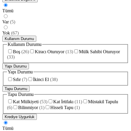
Tümü
Var
(
5
)
Yok
(
67
)
Kullanım Durumu
Kullanım Durumu
Boş
(
26
)
Kiracı Oturuyor
(
13
)
Mülk Sahibi Oturuyor
(
33
)
Yapı Durumu
Yapı Durumu
Sıfır
(
7
)
İkinci El
(
38
)
Tapu Durumu
Tapu Durumu
Kat Mülkiyeti
(
53
)
Kat İrtifakı
(
11
)
Müstakil Tapulu
(
6
)
Bilinmiyor
(
1
)
Hisseli Tapu
(
1
)
Krediye Uygunluk
Tümü