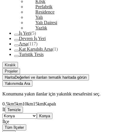
Köşk
Prefabrik
Residence
Yalı
Yalı Dairesi
Yazlık
İş Yeri
(5)
Devren İş Yeri
Arsa
(117)
Kat Karşılığı Arsa
(1)
Turistik Tesis
Kiralık
Projeler
Harita
Değerleri ve ilanları tematik haritada görün
Yakınımda Ara
Konumuna yakın ilanlar için yakınlık mesafesini seç.
0.5km
5km
10km
15km
Kapalı
İl
Temizle
Konya
İlçe
Tüm İlçeler