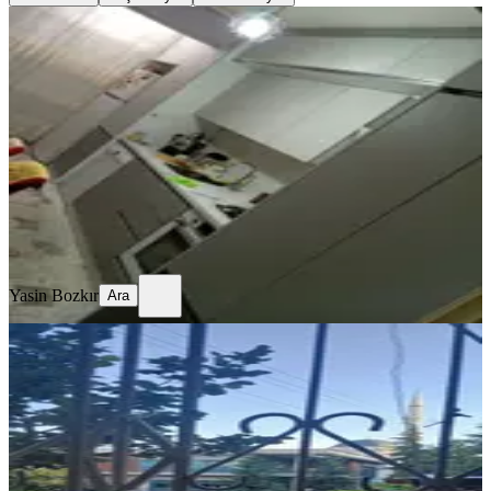
YENİ
Bosna Hersek Mahallesi
Konya, Selçuklu
2+1
·
120 m²
·
2. Kat
·
06.08.2026
2.950.000 ₺
Yasin Bozkır
Ara
Yasin Bozkır
Ara
YENİ
Selçuklu Özalkent 69.blok 1.kat
Sahibinden Satılık Daire
Konya, Selçuklu
3+1
·
135 m²
·
1. Kat
·
06.08.2026