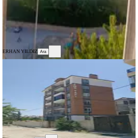
4+1
·
140 m²
·
4. Kat
·
03.08.2026
2.650.000 ₺
ERHAN YILDIZ
Ara
ERHAN YILDIZ
Ara
BALKONLU
Sahibinden Satılık 2+1 Daire
Konya, Karatay
2+1
·
83 m²
·
5. Kat
·
02.08.2026
3.450.000 ₺
Hasan Akkoyun
Ara