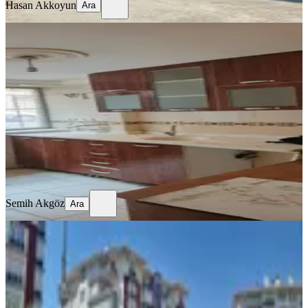
Hasan Akkoyun
Ara
KOMBİLİ
%
11
3+1 Daire Uygun Fiyat
Konya, Selçuklu
3+1
·
140 m²
·
Düz Giriş (Zemin)
·
02.08.2026
1.650.000 ₺
1.850.000 ₺
Semih Akgöz
Ara
Semih Akgöz
Ara
SİTE İÇİ
Aksaray Sitelerinde Sahibinden
Satılık 3+1 Arakat Lüks Daire
Konya, Karatay
3+1
·
155 m²
·
2. Kat
·
02.08.2026