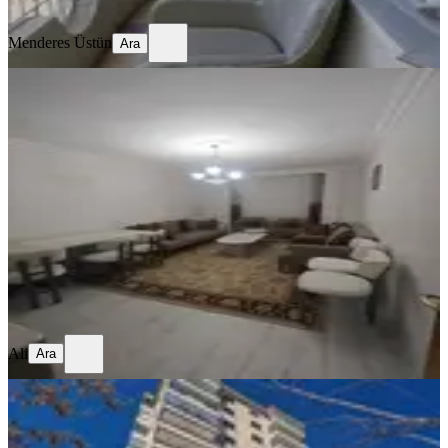
Ara
Menderes Üstün
Ara
SİTE İÇİ
Sille Cadde Cepheli 3+1 Daire Site İçi
Daire
Konya, Selçuklu
3+1
·
175 m²
·
Kot 3
·
27.07.2026
4.250.000 ₺
Yatırım Skoru
:
62
Fırsat
Ali
Ara
Ali
Ara
SİTE İÇİ
Şefikcan-demiryolu Cd. 221 M2 4+1
Büyüklüğünde Geniş 3+1