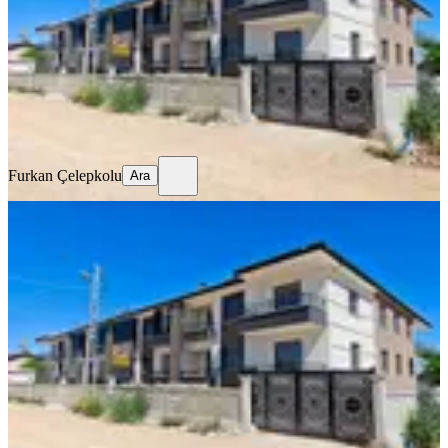
3+1
·
155 m²
·
Düz Giriş (Zemin)
·
01.07.2026
3.600.000 ₺
Furkan Çelepkolu
Ara
Furkan Çelepkolu
Ara
SIFIR BİNA
Sahibinden Satılık 2+1 Sıfır Daire
Yaylapınar Mahallesinde
Konya, Meram
2+1
·
105 m²
·
2. Kat
·
01.07.2026
3.150.000 ₺
Furkan Çelepkolu