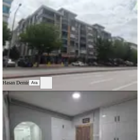
Ali Ulvi Kurucu Cad. Üzerinde, Site
İçinde 3+1 Daire
Konya, Karatay
3+1
·
180 m²
·
3. Kat
·
12.07.2026
5.400.000 ₺
Hasan Demir
Ara
Hasan Demir
Ara
SİTE İÇİ
Konya Otogar Yani
Konya, Selçuklu
3+1
·
160 m²
·
6. Kat
·
11.07.2026
5.000.000 ₺