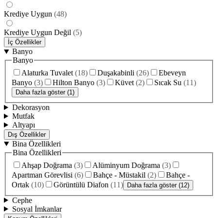
Krediye Uygun
(
48
)
Krediye Uygun Değil
(
5
)
İç Özellikler
Banyo
Banyo
Alaturka Tuvalet
(
18
)
Duşakabinli
(
26
)
Ebeveyn
Banyo
(
3
)
Hilton Banyo
(
3
)
Küvet
(
2
)
Sıcak Su
(
11
)
Daha fazla göster (1)
Dekorasyon
Mutfak
Altyapı
Dış Özellikler
Bina Özellikleri
Bina Özellikleri
Ahşap Doğrama
(
3
)
Alüminyum Doğrama
(
3
)
Apartman Görevlisi
(
6
)
Bahçe - Müstakil
(
2
)
Bahçe -
Ortak
(
10
)
Görüntülü Diafon
(
11
)
Daha fazla göster (12)
Cephe
Sosyal İmkanlar