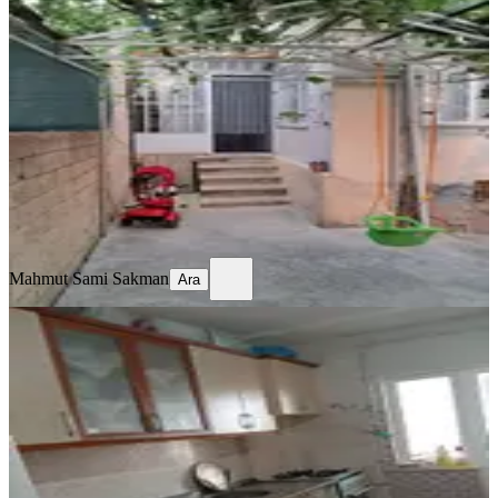
Ev
Konya, Meram
3+1
·
150 m²
·
Müstakil
·
16.07.2026
3.350.000 ₺
Mahmut Sami Sakman
Ara
Mahmut Sami Sakman
Ara
BALKONLU
Arakat 3+1
Konya, Meram
3+1
·
119 m²
·
5. Kat
·
16.07.2026
3.300.000 ₺