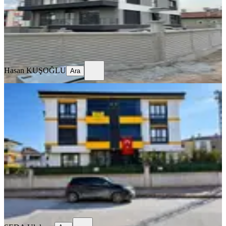
4.300.000 ₺
4.400.000 ₺
Hasan KUŞOĞLU
Ara
Hasan KUŞOĞLU
Ara
YÜK. TAVAN
Sahibinden 3,5+1 Kızartma Mutfaklı
Komisyon Masrafsız Lüks Daire
Konya, Selçuklu
3.5+1
·
175 m²
·
2. Kat
·
03.07.2026
7.300.000 ₺
SEDA Ulukaya
Ara