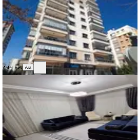
Konya, Selçuklu
3+1
·
221 m²
·
9. Kat
·
27.07.2026
10.700.000 ₺
Zafer Bey
Ara
Zafer Bey
Ara
SİTE İÇİ
Sahibinden Satılık Ara Kat 3 Yıllık
Sıfır Ayarında Daire
Konya, Selçuklu
2+1
·
127 m²
·
2. Kat
·
23.07.2026
4.170.000 ₺