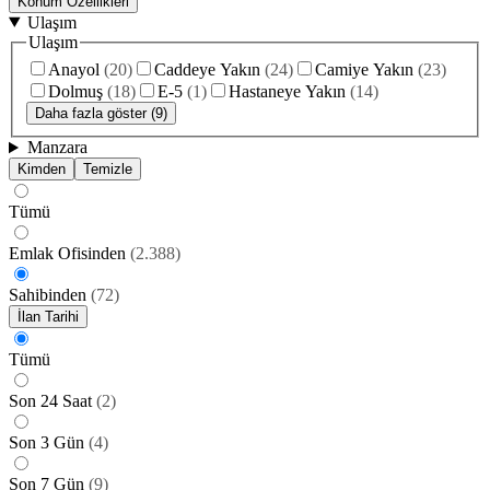
Konum Özellikleri
Ulaşım
Ulaşım
Anayol
(
20
)
Caddeye Yakın
(
24
)
Camiye Yakın
(
23
)
Dolmuş
(
18
)
E-5
(
1
)
Hastaneye Yakın
(
14
)
Daha fazla göster (9)
Manzara
Kimden
Temizle
Tümü
Emlak Ofisinden
(
2.388
)
Sahibinden
(
72
)
İlan Tarihi
Tümü
Son 24 Saat
(
2
)
Son 3 Gün
(
4
)
Son 7 Gün
(
9
)