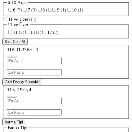
6-10 Arası
6
(
7
)
7
(
3
)
8
(
1
)
9
(
1
)
10
(
1
)
11 ve Üzeri
(
5
)
11 ve Üzeri
11
(
2
)
13
(
1
)
17
(
2
)
Kira Geliri
AI
11B TL
33B+ TL
—
Geri Dönüş Süresi
AI
11 yıl
19+ yıl
—
Isıtma Tipi
Isıtma Tipi