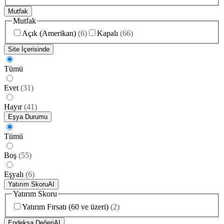
Mutfak
Mutfak
Açık (Amerikan)
(
6
)
Kapalı
(
66
)
Site İçerisinde
Tümü
Evet
(
31
)
Hayır
(
41
)
Eşya Durumu
Tümü
Boş
(
55
)
Eşyalı
(
6
)
Yatırım Skoru
AI
Yatırım Skoru
Yatırım Fırsatı (60 ve üzeri)
(
2
)
Endeksa Değeri
AI