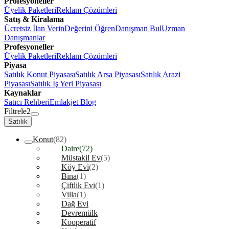
Profesyoneller
Üyelik Paketleri
Reklam Çözümleri
Satış & Kiralama
Ücretsiz İlan Verin
Değerini Öğren
Danışman Bul
Uzman
Danışmanlar
Profesyoneller
Üyelik Paketleri
Reklam Çözümleri
Piyasa
Satılık Konut Piyasası
Satılık Arsa Piyasası
Satılık Arazi
Piyasası
Satılık İş Yeri Piyasası
Kaynaklar
Satıcı Rehberi
Emlakjet Blog
Filtrele
2
Satılık
Konut
(82)
Daire
(72)
Müstakil Ev
(5)
Köy Evi
(2)
Bina
(1)
Çiftlik Evi
(1)
Villa
(1)
Dağ Evi
Devremülk
Kooperatif