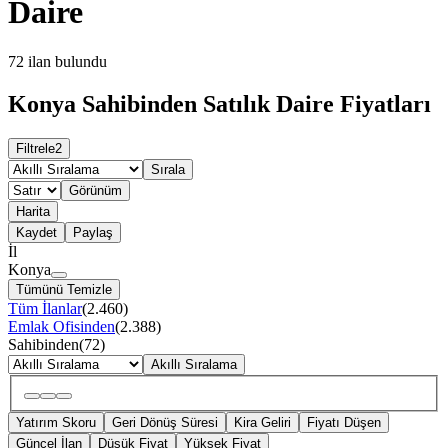
Daire
72
ilan bulundu
Konya Sahibinden Satılık Daire Fiyatları
Filtrele
2
Sırala
Görünüm
Harita
Kaydet
Paylaş
İl
Konya
Tümünü Temizle
Tüm İlanlar
(
2.460
)
Emlak Ofisinden
(
2.388
)
Sahibinden
(
72
)
Akıllı Sıralama
Yatırım Skoru
Geri Dönüş Süresi
Kira Geliri
Fiyatı Düşen
Güncel İlan
Düşük Fiyat
Yüksek Fiyat