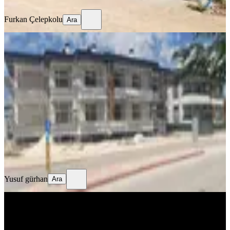
Ara
Furkan Çelepkolu
Ara
BALKONLU
Sahibinden Harmancık Mahallesinde
Köşe Başı 3+1 Daire
Konya, Meram
3+1
·
130 m²
·
1. Kat
·
29.06.2026
5.800.000 ₺
Yusuf gürhan
Ara
Yusuf gürhan
Ara
SİTE İÇİ
Sahibinden Satılık 2+1 Eşyalı Araç
Takası Olabilir