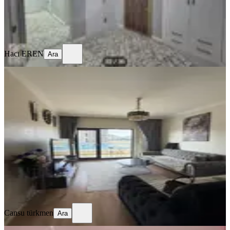
Hacı EREN
Ara
Hacı EREN
Ara
SİTE İÇİ
Temiz Bakımlı Aire Eşyalı Fiyatı
2.800.000 Eşyasız 2.400.000
Konya, Selçuklu
1+1
·
85 m²
·
4. Kat
·
09.07.2026
2.400.000 ₺
Cansu türkmen
Ara
Cansu türkmen
Ara