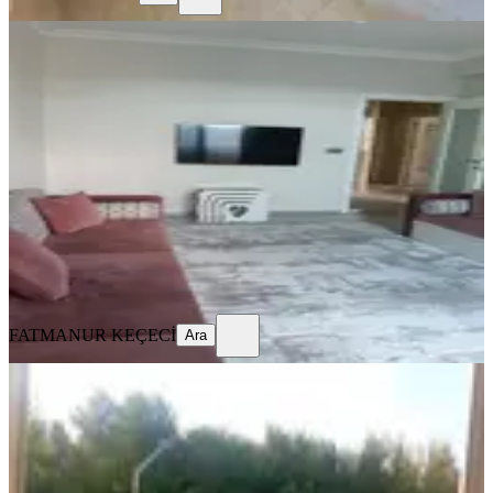
YENİ
Kelebekler Vadisi Yakınında Acil
Satılık Ev
Konya, Selçuklu
3+1
·
180 m²
·
4. Kat
·
04.08.2026
6.100.000 ₺
FATMANUR KEÇECİ
Ara
FATMANUR KEÇECİ
Ara
YENİ
Konya Selçuklu Malazgirt Mahallesi
Manzaralı Sıfır Kombili Daire
Konya, Selçuklu