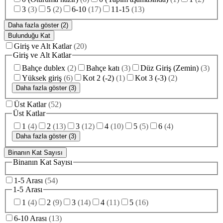
3
(
3
)
5
(
2
)
6-10
(
17
)
11-15
(
13
)
Daha fazla göster (2)
Bulunduğu Kat
Giriş ve Alt Katlar
(
20
)
Giriş ve Alt Katlar
Bahçe dublex
(
2
)
Bahçe katı
(
3
)
Düz Giriş (Zemin)
(
3
)
Yüksek giriş
(
6
)
Kot 2 (-2)
(
1
)
Kot 3 (-3)
(
2
)
Daha fazla göster (3)
Üst Katlar
(
52
)
Üst Katlar
1
(
4
)
2
(
13
)
3
(
12
)
4
(
10
)
5
(
5
)
6
(
4
)
Daha fazla göster (3)
Binanın Kat Sayısı
Binanın Kat Sayısı
1-5 Arası
(
54
)
1-5 Arası
1
(
4
)
2
(
9
)
3
(
14
)
4
(
11
)
5
(
16
)
6-10 Arası
(
13
)