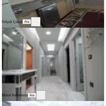
Selçuk Çukur
Ara
Selçuk Çukur
Ara
SİTE İÇİ
6+1 Buyklugunde 4+1satilik Lusk
Daire
Konya, Selçuklu
4+1
·
279 m²
·
3. Kat
·
13.07.2026
20.000.000 ₺
Murat Babadostu
Ara
Murat Babadostu
Ara
SİTE İÇİ