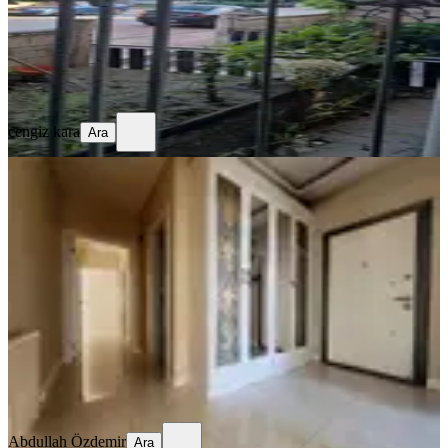
2.650.000 ₺
cengiz kara
Ara
cengiz kara
Ara
YENİ
Sahibinden Satılık Canyaka Sitesinde
Lüx 3+1 Daire
Konya, Meram
3+1
·
150 m²
·
Bahçe katı
·
04.08.2026
5.700.000 ₺
Abdullah Özdemir
Ara
Abdullah Özdemir
Ara