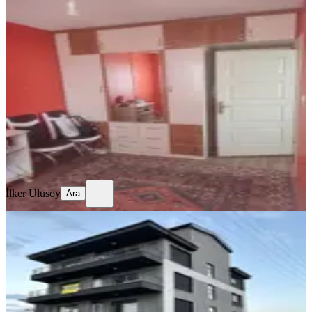
SİTE İÇİ
Godene Toki 15 Temmuz Demokrasi
Evleri 4. Kat
Konya, Meram
2+1
·
112 m²
·
Kot 4
·
09.07.2026
2.200.000 ₺
Yatırım Skoru
:
63
Fırsat
İlker Ulusoy
Ara
İlker Ulusoy
Ara
SIFIR BİNA
%
2
Hkm Yapı Mühendislikten Satılık
Depolu Geniş 3+1 Daire
Konya, Karatay
3+1
·
155 m²
·
Yüksek giriş
·
04.07.2026