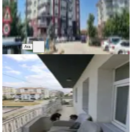
5.600.000 ₺
Bayram T.
Ara
Bayram T.
Ara
BALKONLU
Sahibinden Geniş Ferah Brüt 150 M2
3+1 Üç Cepheli Üç Katlının Üçüncü
Katı Teraslı Eksiksiz Daire
Konya, Ereğli
3+1
·
150 m²
·
3. Kat
·
01.08.2026
2.500.000 ₺
Menderes Üstün