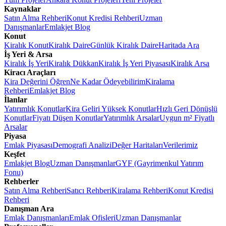
Kaynaklar
Satın Alma Rehberi
Konut Kredisi Rehberi
Uzman
Danışmanlar
Emlakjet Blog
Konut
Kiralık Konut
Kiralık Daire
Günlük Kiralık Daire
Haritada Ara
İş Yeri & Arsa
Kiralık İş Yeri
Kiralık Dükkan
Kiralık İş Yeri Piyasası
Kiralık Arsa
Kiracı Araçları
Kira Değerini Öğren
Ne Kadar Ödeyebilirim
Kiralama
Rehberi
Emlakjet Blog
İlanlar
Yatırımlık Konutlar
Kira Geliri Yüksek Konutlar
Hızlı Geri Dönüşlü
Konutlar
Fiyatı Düşen Konutlar
Yatırımlık Arsalar
Uygun m² Fiyatlı
Arsalar
Piyasa
Emlak Piyasası
Demografi Analizi
Değer Haritaları
Verilerimiz
Keşfet
Emlakjet Blog
Uzman Danışmanlar
GYF (Gayrimenkul Yatırım
Fonu)
Rehberler
Satın Alma Rehberi
Satıcı Rehberi
Kiralama Rehberi
Konut Kredisi
Rehberi
Danışman Ara
Emlak Danışmanları
Emlak Ofisleri
Uzman Danışmanlar