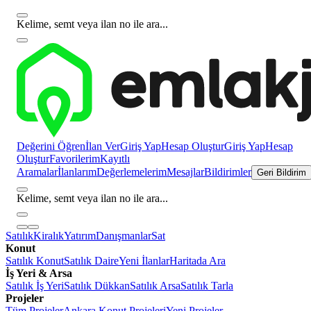
Kelime, semt veya ilan no ile ara...
Değerini Öğren
İlan Ver
Giriş Yap
Hesap Oluştur
Giriş Yap
Hesap
Oluştur
Favorilerim
Kayıtlı
Aramalar
İlanlarım
Değerlemelerim
Mesajlar
Bildirimler
Geri Bildirim
Kelime, semt veya ilan no ile ara...
Satılık
Kiralık
Yatırım
Danışmanlar
Sat
Konut
Satılık Konut
Satılık Daire
Yeni İlanlar
Haritada Ara
İş Yeri & Arsa
Satılık İş Yeri
Satılık Dükkan
Satılık Arsa
Satılık Tarla
Projeler
Tüm Projeler
Ankara Konut Projeleri
Yeni Projeler