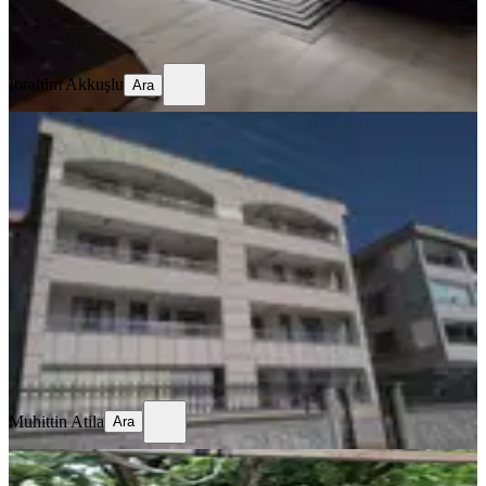
İbrahim Akkuşlu
Ara
İbrahim Akkuşlu
Ara
BALKONLU
Beyhekim Mahallesi 3+1 Daire Konya
Selçuklu
Konya, Selçuklu
3+1
·
195 m²
·
3. Kat
·
22.07.2026
5.800.000 ₺
Muhittin Atila
Ara
Muhittin Atila
Ara
BALKONLU
Kovanağzı Mahallesinde+1 Müstakil