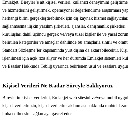
Emlakjet, Bireyler’e ait kişisel verileri, kullanıcı deneyimini geliştirm
ve hizmetlerini geliştirmek, operasyonel değerlendirme araştırması ya
herhangi birini gerçekleştirebilmek için dış kaynak hizmet sağlayıcılar,
sağlanmasına ilişkin yazılım şirketleri, ajanslar, danışmanlık şirketleri
kuruluşları dahil üçüncü gerçek ve/veya tüzel kişiler ile ve yasal zoru
belirtilen kategoriler ve amaçlar dahilinde bu amaçlarla sınırlı ve or
Standart Sözleşme’ler kapsamında yurt dışına da aktarabilecektir. Kişi
işlenilmesi için açık rıza alıyor ve her durumda Emlakjet sistemleri k
ve Esaslar Hakkında Tebliğ uyarınca belirlenen usul ve esaslara uygun
Kişisel Verileri Ne Kadar Süreyle Saklıyoruz
Bireylerin kişisel verilerini, Emlakjet web sitesini ve/veya mobil uyg
kişisel verilerinizin, kişisel verilerin saklanması hakkında muhtelif z
imha edilmesini sağlamaya gayret eder.