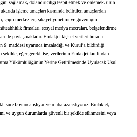
nliğini sağlamak, dolandırıcılığı tespit etmek ve önlemek, ürün
yukarıda işleme amaçları kısmında belirtilen amaçlardan
arı; çağrı merkezleri, şikayet yönetimi ve güvenliğin
ak müteahhitlik firmaları, sosyal medya mecraları, belgelendirme
rı ile paylaşmaktadır. Emlakjet kişisel verileri burada
ın 9. maddesi uyarınca imzaladığı ve Kurul’a bildirdiği
ekilde, eğer gerekli ise, verilerinin Emlakjet tarafından
Aydınlatma Yükümlülüğünün Yerine Getirilmesinde Uyulacak Usul
rekli süre boyunca işliyor ve muhafaza ediyoruz. Emlakjet,
asını ve uygun durumlarda güvenli bir şekilde silinmesini veya