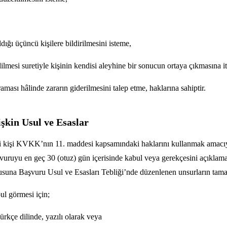
ıldığı üçüncü kişilere bildirilmesini isteme,
dilmesi suretiyle kişinin kendisi aleyhine bir sonucun ortaya çıkmasına it
aması hâlinde zararın giderilmesini talep etme, haklarına sahiptir.
işkin Usul ve Esaslar
 ilgili kişi KVKK’nın 11. maddesi kapsamındaki haklarını kullanmak am
şvuruyu en geç 30 (otuz) gün içerisinde kabul veya gerekçesini açıkl
lusuna Başvuru Usul ve Esasları Tebliği’nde düzenlenen unsurların tama
ul görmesi için;
Türkçe dilinde, yazılı olarak veya