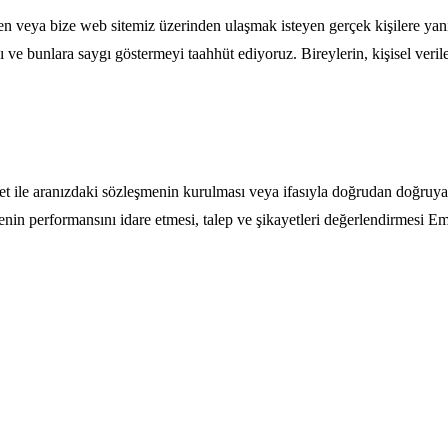
 veya bize web sitemiz üzerinden ulaşmak isteyen gerçek kişilere yani B
e bunlara saygı göstermeyi taahhüt ediyoruz. Bireylerin, kişisel verileri
akjet ile aranızdaki sözleşmenin kurulması veya ifasıyla doğrudan doğruy
enin performansını idare etmesi, talep ve şikayetleri değerlendirmesi Em