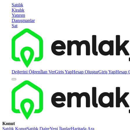
Satılık
Kiralık
Yatırım
Danışmanlar
Sat
Değerini Öğren
İlan Ver
Giriş Yap
Hesap Oluştur
Giriş Yap
Hesap O
Konut
Satılık Konut
Satılık Daire
Yeni İlanlar
Haritada Ara