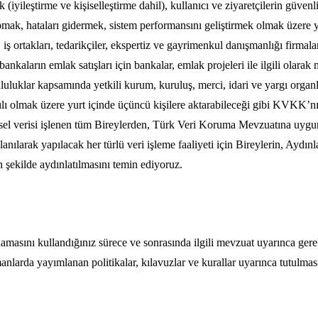
ek (iyileştirme ve kişiselleştirme dahil), kullanıcı ve ziyaretçilerin güve
pmak, hataları gidermek, sistem performansını geliştirmek olmak üzere 
 iş ortakları, tedarikçiler, ekspertiz ve gayrimenkul danışmanlığı firmal
, bankaların emlak satışları için bankalar, emlak projeleri ile ilgili olar
nluluklar kapsamında yetkili kurum, kuruluş, merci, idari ve yargı organla
antılı olmak üzere yurt içinde üçüncü kişilere aktarabileceği gibi KVKK’n
sel verisi işlenen tüm Bireylerden, Türk Veri Koruma Mevzuatına uygun ş
ullanılarak yapılacak her türlü veri işleme faaliyeti için Bireylerin, 
 şekilde aydınlatılmasını temin ediyoruz.
ulamasını kullandığınız sürece ve sonrasında ilgili mevzuat uyarınca ge
amanlarda yayımlanan politikalar, kılavuzlar ve kurallar uyarınca tutulm