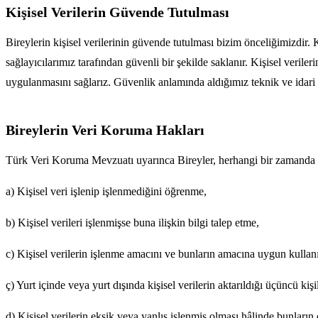
Kişisel Verilerin Güvende Tutulması
Bireylerin kişisel verilerinin güvende tutulması bizim önceliğimizdir. K
sağlayıcılarımız tarafından güvenli bir şekilde saklanır. Kişisel verile
uygulanmasını sağlarız. Güvenlik anlamında aldığımız teknik ve idari t
Bireylerin Veri Koruma Hakları
Türk Veri Koruma Mevzuatı uyarınca Bireyler, herhangi bir zamanda Em
a) Kişisel veri işlenip işlenmediğini öğrenme,
b) Kişisel verileri işlenmişse buna ilişkin bilgi talep etme,
c) Kişisel verilerin işlenme amacını ve bunların amacına uygun kullan
ç) Yurt içinde veya yurt dışında kişisel verilerin aktarıldığı üçüncü kişi
d) Kişisel verilerin eksik veya yanlış işlenmiş olması hâlinde bunların 