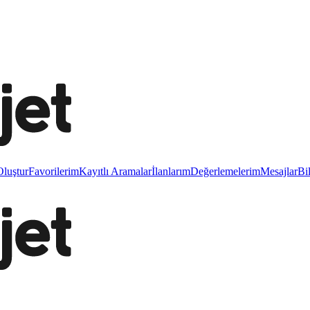
luştur
Favorilerim
Kayıtlı Aramalar
İlanlarım
Değerlemelerim
Mesajlar
Bi