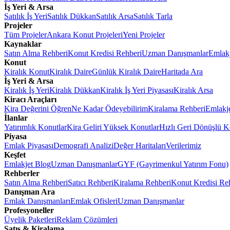
İş Yeri & Arsa
Satılık İş Yeri
Satılık Dükkan
Satılık Arsa
Satılık Tarla
Projeler
Tüm Projeler
Ankara Konut Projeleri
Yeni Projeler
Kaynaklar
Satın Alma Rehberi
Konut Kredisi Rehberi
Uzman Danışmanlar
Emlakj
Konut
Kiralık Konut
Kiralık Daire
Günlük Kiralık Daire
Haritada Ara
İş Yeri & Arsa
Kiralık İş Yeri
Kiralık Dükkan
Kiralık İş Yeri Piyasası
Kiralık Arsa
Kiracı Araçları
Kira Değerini Öğren
Ne Kadar Ödeyebilirim
Kiralama Rehberi
Emlakj
İlanlar
Yatırımlık Konutlar
Kira Geliri Yüksek Konutlar
Hızlı Geri Dönüşlü K
Piyasa
Emlak Piyasası
Demografi Analizi
Değer Haritaları
Verilerimiz
Keşfet
Emlakjet Blog
Uzman Danışmanlar
GYF (Gayrimenkul Yatırım Fonu)
Rehberler
Satın Alma Rehberi
Satıcı Rehberi
Kiralama Rehberi
Konut Kredisi Re
Danışman Ara
Emlak Danışmanları
Emlak Ofisleri
Uzman Danışmanlar
Profesyoneller
Üyelik Paketleri
Reklam Çözümleri
Satış & Kiralama