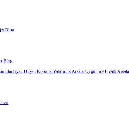
et Blog
et Blog
onutlar
Fiyatı Düşen Konutlar
Yatırımlık Arsalar
Uygun m² Fiyatlı Arsala
hberi