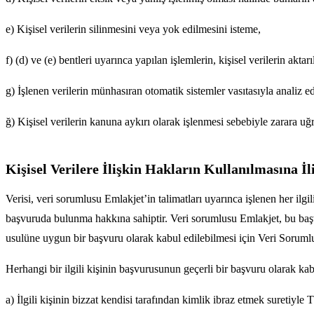
e) Kişisel verilerin silinmesini veya yok edilmesini isteme,
f) (d) ve (e) bentleri uyarınca yapılan işlemlerin, kişisel verilerin aktar
g) İşlenen verilerin münhasıran otomatik sistemler vasıtasıyla analiz e
ğ) Kişisel verilerin kanuna aykırı olarak işlenmesi sebebiyle zarara uğr
Kişisel Verilere İlişkin Hakların Kullanılmasına İl
Verisi, veri sorumlusu Emlakjet’in talimatları uyarınca işlenen her
başvuruda bulunma hakkına sahiptir. Veri sorumlusu Emlakjet, bu ba
usulüne uygun bir başvuru olarak kabul edilebilmesi için Veri Sorum
Herhangi bir ilgili kişinin başvurusunun geçerli bir başvuru olarak kab
a) İlgili kişinin bizzat kendisi tarafından kimlik ibraz etmek suretiyle 