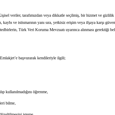
işisel veriler, tarafımızdan veya dikkatle seçilmiş, bir hizmet ve gizlili
rin, kaybı ve istismarının yanı sıra, yetkisiz erişim veya ifşaya karşı gü
edbirlerin, Türk Veri Koruma Mevzuatı uyarınca alınması gerektiği belirt
lakjet’e başvurarak kendileriyle ilgili;
ılıp kullanılmadığını öğrenme,
leri bilme,
düzeltilmesini isteme,