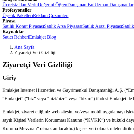
Ücretsiz İlan Verin
Değerini Öğren
Danışman Bul
Uzman Danışmanlar
Profesyoneller
Üyelik Paketleri
Reklam Çözümleri
Piyasa
Satılık Konut Piyasası
Satılık Arsa Piyasası
Satılık Arazi Piyasası
Satılı
Kaynaklar
Satıcı Rehberi
Emlakjet Blog
Ana Sayfa
Ziyaretçi Veri Gizliliği
Ziyaretçi Veri Gizliliği
Giriş
Emlakjet İnternet Hizmetleri ve Gayrimenkul Danışmanlığı A.Ş. (“Emlak
“Emlakjet” (“biz” veya “bizi/bize” veya “bizim”) ifadesi Emlakjet ile b
Emlakjet, ziyaret ettiğiniz web sitesini ve/veya mobil uygulamayı işleten
sayılı Kişisel Verilerin Korunması Kanunu (“KVKK”) ve hukuki dayana
Koruma Mevzuatı” olarak anılacaktır.) kişisel veri olarak nitelendiril