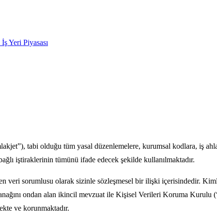
k İş Yeri Piyasası
jet”), tabi olduğu tüm yasal düzenlemelere, kurumsal kodlara, iş ahlak
ağlı iştiraklerinin tümünü ifade edecek şekilde kullanılmaktadır.
 veri sorumlusu olarak sizinle sözleşmesel bir ilişki içerisindedir. Kimliğ
ğını ondan alan ikincil mevzuat ile Kişisel Verileri Koruma Kurulu (“K
mekte ve korunmaktadır.