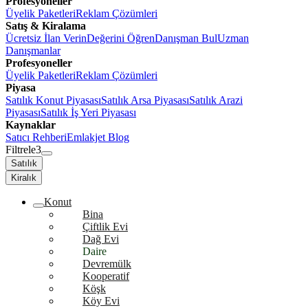
Profesyoneller
Üyelik Paketleri
Reklam Çözümleri
Satış & Kiralama
Ücretsiz İlan Verin
Değerini Öğren
Danışman Bul
Uzman
Danışmanlar
Profesyoneller
Üyelik Paketleri
Reklam Çözümleri
Piyasa
Satılık Konut Piyasası
Satılık Arsa Piyasası
Satılık Arazi
Piyasası
Satılık İş Yeri Piyasası
Kaynaklar
Satıcı Rehberi
Emlakjet Blog
Filtrele
3
Satılık
Kiralık
Konut
Bina
Çiftlik Evi
Dağ Evi
Daire
Devremülk
Kooperatif
Köşk
Köy Evi