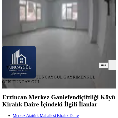
18.000 ₺
20.000 ₺
TUNCAYGÜL GAYRİMENKUL OFİSİ
TUNCAY GÜL
Ara
Ara
TUNCAYGÜL GAYRİMENKUL
OFİSİ
TUNCAY GÜL
Erzincan Merkez Ganiefendiçiftliği Köyü
Kiralık Daire İçindeki İlgili İlanlar
Merkez Atatürk Mahallesi Kiralık Daire