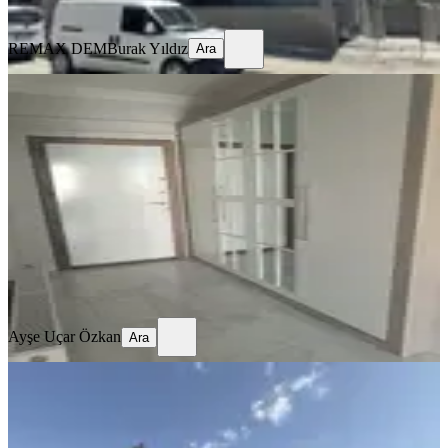
Ara
REMAX DEM
Burak Yıldız
Ara
SİTE İÇİ
4,5+1 Temiz Lüks Daire
Merkez, Demirkent Mahallesi
4.5+1
·
190 m²
·
3. Kat
·
01.08.2026
32.000 ₺
Ayşe Uçar Özkan
Ara
Ayşe Uçar Özkan
Ara
SIFIR BİNA
Remax Dem'den Merkezi Konumda
Eşyalı Lüks Kiralık 1+1 Daire