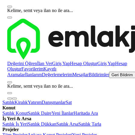
Kelime, semt veya ilan no ile ara...
Değerini Öğren
İlan Ver
Giriş Yap
Hesap Oluştur
Giriş Yap
Hesap
Oluştur
Favorilerim
Kayıtlı
Aramalar
İlanlarım
Değerlemelerim
Mesajlar
Bildirimler
Geri Bildirim
Kelime, semt veya ilan no ile ara...
Satılık
Kiralık
Yatırım
Danışmanlar
Sat
Konut
Satılık Konut
Satılık Daire
Yeni İlanlar
Haritada Ara
İş Yeri & Arsa
Satılık İş Yeri
Satılık Dükkan
Satılık Arsa
Satılık Tarla
Projeler
Tüm Projeler
Ankara Konut Projeleri
Yeni Projeler