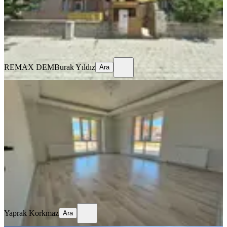
15.500 ₺
REMAX DEM
Burak Yıldız
Ara
REMAX DEM
Burak Yıldız
Ara
BALKONLU
🏡 Kiralık 2+1 Daire
Merkez, Kazım Karabekir Mahallesi
2+1
·
90 m²
·
Düz Giriş (Zemin)
·
16.07.2026
22.000 ₺
Yaprak Korkmaz
Ara
Yaprak Korkmaz
Ara