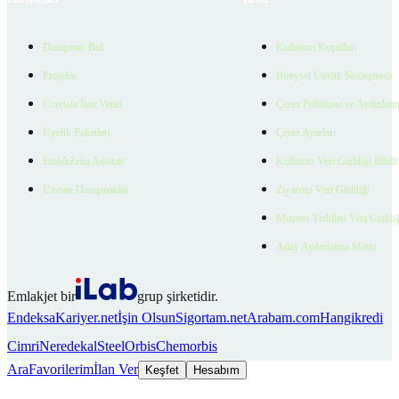
Danışman Bul
Kullanım Koşulları
Projeler
Bireysel Üyelik Sözleşmesi
Ücretsiz İlan Verin
Çerez Politikası ve Aydınlat
Üyelik Paketleri
Çerez Ayarları
EmlakZeka Asistan
Kullanıcı Veri Gizliliği Bildi
Uzman Danışmanlar
Ziyaretçi Veri Gizliliği
Müşteri Yetkilisi Veri Gizlili
Aday Aydınlatma Metni
Emlakjet bir
grup şirketidir.
Endeksa
Kariyer.net
İşin Olsun
Sigortam.net
Arabam.com
Hangikredi
Cimri
Neredekal
SteelOrbis
Chemorbis
Ara
Favorilerim
İlan Ver
Keşfet
Hesabım