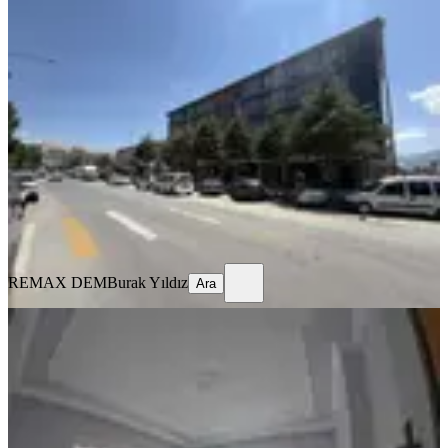
MANZARALI
Remax Dem'den Hastane Yanında
Eşyalı Kiralık 1+1 Daire
Merkez, Kızılay Mahallesi
1+1
·
70 m²
·
1. Kat
·
16.07.2026
22.000 ₺
REMAX DEM
Burak Yıldız
Ara
REMAX DEM
Burak Yıldız
Ara
MANZARALI
%
10
Tuncaygül'den Kiralık 3+1 Daire |
Ergenekon Mh
Merkez, Ergenekon Mahallesi
3+1
·
150 m²
·
Yüksek giriş
·
15.07.2026