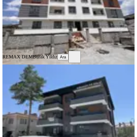
2+1
·
90 m²
·
1. Kat
·
04.08.2026
19.500 ₺
REMAX DEM
Burak Yıldız
Ara
REMAX DEM
Burak Yıldız
Ara
YENİ
Remax Dem'den Halitpaşa Mah. 1+1
Kiralık Daire
Merkez, Halitpaşa Mahallesi
1+1
·
65 m²
·
2. Kat
·
04.08.2026
16.500 ₺
REMAX DEM
Burak Yıldız