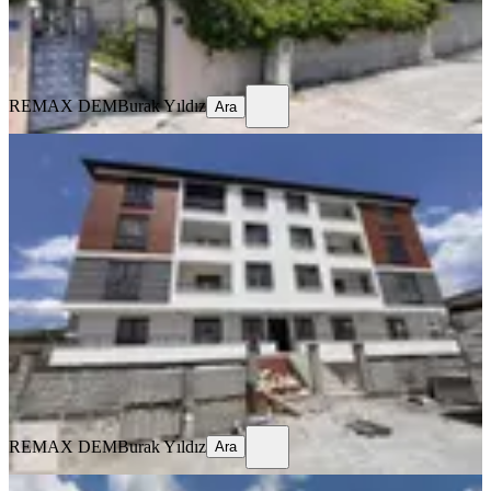
REMAX DEM
Burak Yıldız
Ara
REMAX DEM
Burak Yıldız
Ara
SIFIR BİNA
Remax Dem'den Cumhuriyet Mah.
2+1 Kiralık Daire
Merkez, Başbağlar Mahallesi
2+1
·
90 m²
·
1. Kat
·
19.07.2026
20.000 ₺
REMAX DEM
Burak Yıldız
Ara
REMAX DEM
Burak Yıldız
Ara
MANZARALI