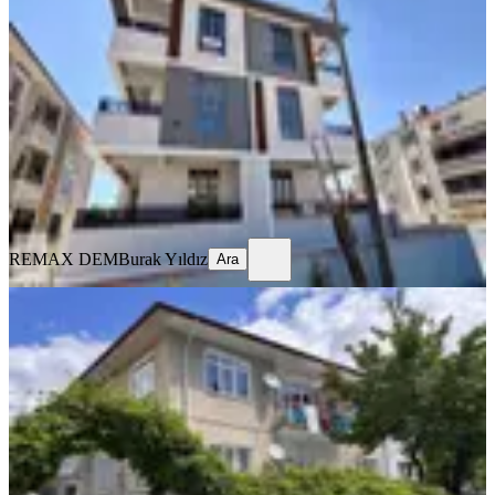
Mah. 2+1 Ara Kat Fırsat Daire
Merkez, Kazım Karabekir Mahallesi
2+1
·
100 m²
·
2. Kat
·
23.07.2026
21.000 ₺
REMAX DEM
Burak Yıldız
Ara
REMAX DEM
Burak Yıldız
Ara
BALKONLU
Remax Dem'den İnönü Mah. Kiralık
3+1 Daire
Merkez, Yavuz Selim Mahallesi
3+1
·
125 m²
·
Yüksek giriş
·
23.07.2026
13.000 ₺