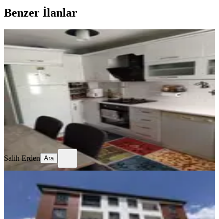
Benzer İlanlar
YENİ
Temiz Bakımlı Daire
Merkez, Mimar Sinan Mahallesi
3+1
·
130 m²
·
Kot 1
·
06.08.2026
17.750 ₺
Salih Erden
Ara
Salih Erden
Ara
YENİ
Remax Dem'den Cumhuriyet Mah.
2+1 Kiralık Daire
Merkez, Başbağlar Mahallesi