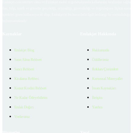
Emlakjet.com internet sitesi ve Emlakjet mobil uygulamalarında kullanıcılar tarafından sağlana
ilan, bilgi, içerik ve görselin gerçekliği, orijinalliği, güvenilirliği ve doğruluğuna ilişkin soru
içerikleri giren kullanıcıya ait olup, Emlakjet'in bu hususlarla ilgili herhangi bir sorumluluğu
bulunmamaktadır.
Kaynaklar
Emlakjet Hakkında
Emlakjet Blog
Hakkımızda
Satın Alma Rehberi
Ödüllerimiz
Satıcı Rehberi
Reklam Çözümleri
Kiralama Rehberi
Kurumsal Materyaller
Konut Kredisi Rehberi
İnsan Kaynakları
Ne Kadar Ödeyebilirim
İletişim
Emlak Değeri
Yardım
Verilerimiz
Hizmetler
Yasal