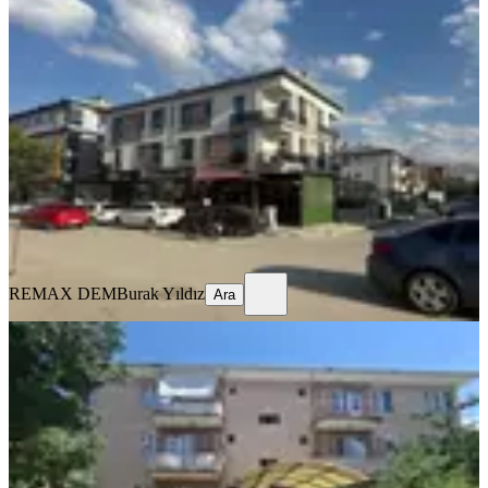
%
9
Remax Dem'den Merkezi Konumda
Eşyalı Kiralık 1+1 Daire
Merkez, İnönü Mahallesi
1+1
·
65 m²
·
1. Kat
·
17.07.2026
20.000 ₺
22.000 ₺
REMAX DEM
Burak Yıldız
Ara
REMAX DEM
Burak Yıldız
Ara
MANZARALI
Remax Dem'den Ergenekon Mah.
Geniş 3+1 Kiralık Daire
Merkez, Ergenekon Mahallesi
3+1
·
135 m²
·
3. Kat
·
17.07.2026