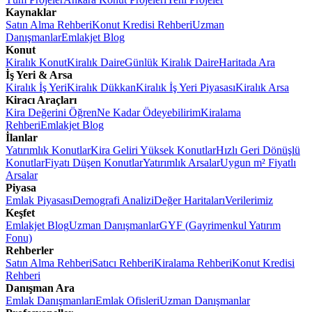
Kaynaklar
Satın Alma Rehberi
Konut Kredisi Rehberi
Uzman
Danışmanlar
Emlakjet Blog
Konut
Kiralık Konut
Kiralık Daire
Günlük Kiralık Daire
Haritada Ara
İş Yeri & Arsa
Kiralık İş Yeri
Kiralık Dükkan
Kiralık İş Yeri Piyasası
Kiralık Arsa
Kiracı Araçları
Kira Değerini Öğren
Ne Kadar Ödeyebilirim
Kiralama
Rehberi
Emlakjet Blog
İlanlar
Yatırımlık Konutlar
Kira Geliri Yüksek Konutlar
Hızlı Geri Dönüşlü
Konutlar
Fiyatı Düşen Konutlar
Yatırımlık Arsalar
Uygun m² Fiyatlı
Arsalar
Piyasa
Emlak Piyasası
Demografi Analizi
Değer Haritaları
Verilerimiz
Keşfet
Emlakjet Blog
Uzman Danışmanlar
GYF (Gayrimenkul Yatırım
Fonu)
Rehberler
Satın Alma Rehberi
Satıcı Rehberi
Kiralama Rehberi
Konut Kredisi
Rehberi
Danışman Ara
Emlak Danışmanları
Emlak Ofisleri
Uzman Danışmanlar