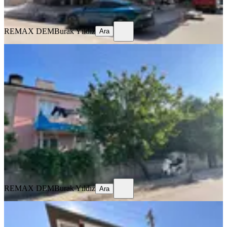
Ara
REMAX DEM
Burak Yıldız
Ara
EŞYALI
Remax Dem'den Kazımkarabekir'de
Eşyalı Kiralık 2+1 Daire
Merkez, Kazım Karabekir Mahallesi
2+1
·
100 m²
·
1. Kat
·
25.07.2026
12.750 ₺
REMAX DEM
Burak Yıldız
Ara
REMAX DEM
Burak Yıldız
Ara
SIFIR BİNA
Remax Dem'den Kazim Karabekir