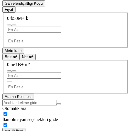
Ganiefendiçiftliği Köyü
Fiyat
0 ₺
50M+ ₺
—
Metrekare
Brüt m²
Net m²
0 m²
1B+ m²
—
Arama Kelimesi
Otomatik ara
İlan olmayan seçenekleri gizle