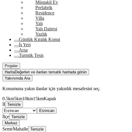
Müstakil Ev
Prefabrik
Residence
Villa
Yalı
Yalı Dairesi
Yazlık
Günlük Kiralık Konut
İş Yeri
Arsa
Turistik Tesis
Projeler
Harita
Değerleri ve ilanları tematik haritada görün
Yakınımda Ara
Konumuna yakın ilanlar için yakınlık mesafesini seç.
0.5km
5km
10km
15km
Kapalı
İl
Temizle
Erzincan
İlçe
Temizle
Merkez
Semt/Mahalle
Temizle