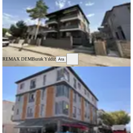
Merkez, Halitpaşa Mahallesi
1+1
·
50 m²
·
2. Kat
·
31.07.2026
23.000 ₺
REMAX DEM
Burak Yıldız
Ara
REMAX DEM
Burak Yıldız
Ara
SIFIR BİNA
Remax Dem'den İnönü Mah.yerden
Isıtmalı Kiralık 2+0 Lüx Daireler
Merkez, İnönü Mahallesi
2+0
·
70 m²
·
3. Kat
·
29.07.2026
25.000 ₺
REMAX DEM
Burak Yıldız