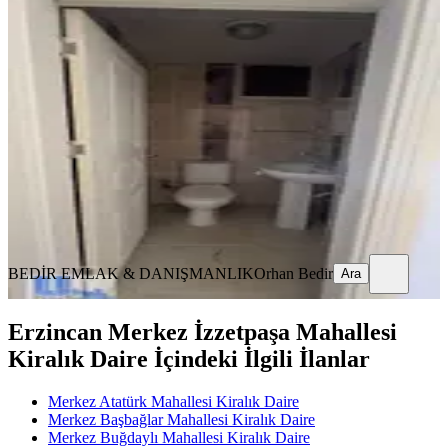
Cumhuryet Mahallesinde Kiralık
Daire
Merkez, Cumhuriyet Mahallesi
3+1
·
145 m²
·
3. Kat
·
14.07.2026
22.000 ₺
BEDİR EMLAK & DANIŞMANLIK
Orhan Bedir
Ara
BEDİR EMLAK & DANIŞMANLIK
Orhan Bedir
Ara
Erzincan Merkez İzzetpaşa Mahallesi
Kiralık Daire İçindeki İlgili İlanlar
Merkez Atatürk Mahallesi Kiralık Daire
Merkez Başbağlar Mahallesi Kiralık Daire
Merkez Buğdaylı Mahallesi Kiralık Daire