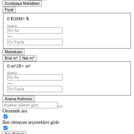
İzzetpaşa Mahallesi
Fiyat
0 ₺
50M+ ₺
—
Metrekare
Brüt m²
Net m²
0 m²
1B+ m²
—
Arama Kelimesi
Otomatik ara
İlan olmayan seçenekleri gizle