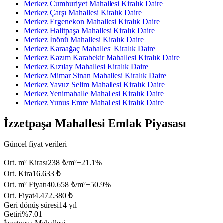
Merkez Cumhuriyet Mahallesi Kiralık Daire
Merkez Çarşı Mahallesi Kiralık Daire
Merkez Ergenekon Mahallesi Kiralık Daire
Merkez Halitpaşa Mahallesi Kiralık Daire
Merkez İnönü Mahallesi Kiralık Daire
Merkez Karaağaç Mahallesi Kiralık Daire
Merkez Kazım Karabekir Mahallesi Kiralık Daire
Merkez Kızılay Mahallesi Kiralık Daire
Merkez Mimar Sinan Mahallesi Kiralık Daire
Merkez Yavuz Selim Mahallesi Kiralık Daire
Merkez Yenimahalle Mahallesi Kiralık Daire
Merkez Yunus Emre Mahallesi Kiralık Daire
İzzetpaşa Mahallesi Emlak Piyasası
Güncel fiyat verileri
Ort. m² Kirası
238 ₺/m²
+
21.1
%
Ort. Kira
16.633 ₺
Ort. m² Fiyatı
40.658 ₺/m²
+
50.9
%
Ort. Fiyat
4.472.380 ₺
Geri dönüş süresi
14 yıl
Getiri
%7.01
İzzetpaşa Mahallesi