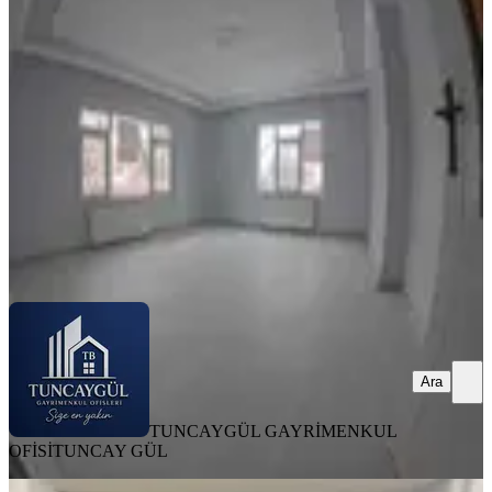
Ergenekon Mh
Merkez, Ergenekon Mahallesi
3+1
·
150 m²
·
Yüksek giriş
·
15.07.2026
18.000 ₺
20.000 ₺
TUNCAYGÜL GAYRİMENKUL OFİSİ
TUNCAY GÜL
Ara
Ara
TUNCAYGÜL GAYRİMENKUL
OFİSİ
TUNCAY GÜL
EŞYALI