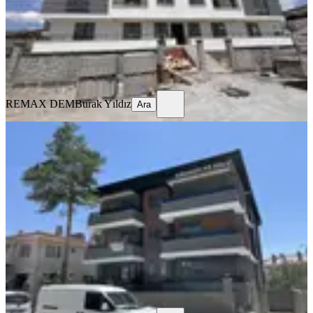
19.500 ₺
REMAX DEM
Burak Yıldız
Ara
REMAX DEM
Burak Yıldız
Ara
SIFIR BİNA
Remax Dem'den Halitpaşa Mah. 1+1
Kiralık Daire
Merkez, Halitpaşa Mahallesi
1+1
·
65 m²
·
2. Kat
·
04.08.2026
16.500 ₺
REMAX DEM
Burak Yıldız
Ara