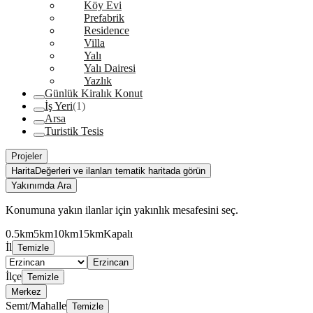
Köy Evi
Prefabrik
Residence
Villa
Yalı
Yalı Dairesi
Yazlık
Günlük Kiralık Konut
İş Yeri
(1)
Arsa
Turistik Tesis
Projeler
Harita
Değerleri ve ilanları tematik haritada görün
Yakınımda Ara
Konumuna yakın ilanlar için yakınlık mesafesini seç.
0.5km
5km
10km
15km
Kapalı
İl
Temizle
Erzincan
İlçe
Temizle
Merkez
Semt/Mahalle
Temizle