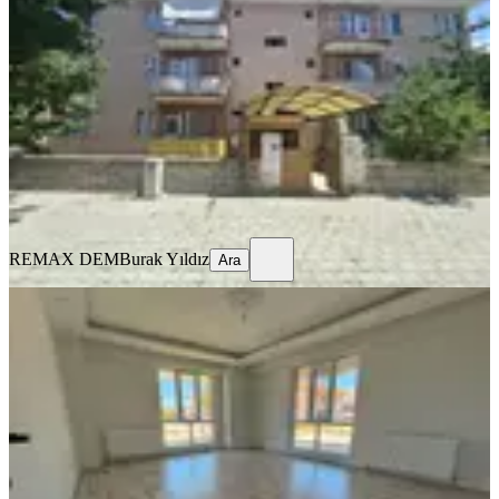
Merkez, Ergenekon Mahallesi
3+1
·
135 m²
·
3. Kat
·
17.07.2026
15.500 ₺
REMAX DEM
Burak Yıldız
Ara
REMAX DEM
Burak Yıldız
Ara
BALKONLU
🏡 Kiralık 2+1 Daire
Merkez, Kazım Karabekir Mahallesi
2+1
·
90 m²
·
Düz Giriş (Zemin)
·
16.07.2026
22.000 ₺