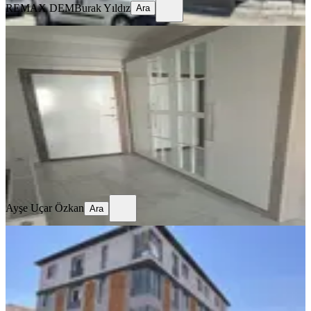
REMAX DEM
Burak Yıldız
Ara
SİTE İÇİ
4,5+1 Temiz Lüks Daire
Merkez, Demirkent Mahallesi
4.5+1
·
190 m²
·
3. Kat
·
01.08.2026
32.000 ₺
Ayşe Uçar Özkan
Ara
Ayşe Uçar Özkan
Ara
SIFIR BİNA
Remax Dem'den İnönü Mah.yerden
Isıtmalı Kiralık 2+0 Lüx Daireler
Merkez, İnönü Mahallesi