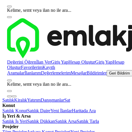
Kelime, semt veya ilan no ile ara...
Değerini Öğren
İlan Ver
Giriş Yap
Hesap Oluştur
Giriş Yap
Hesap
Oluştur
Favorilerim
Kayıtlı
Aramalar
İlanlarım
Değerlemelerim
Mesajlar
Bildirimler
Geri Bildirim
Kelime, semt veya ilan no ile ara...
Satılık
Kiralık
Yatırım
Danışmanlar
Sat
Konut
Satılık Konut
Satılık Daire
Yeni İlanlar
Haritada Ara
İş Yeri & Arsa
Satılık İş Yeri
Satılık Dükkan
Satılık Arsa
Satılık Tarla
Projeler
Tüm Projeler
Ankara Konut Projeleri
Yeni Projeler