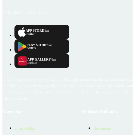
Emlakjet © 2006-2026
APP STORE
'dan
İNDİRİN
PLAY STORE
'dan
İNDİRİN
APP GALLERY
'den
İNDİRİN
Emlakjet.com internet sitesi ve Emlakjet mobil uygulamalarında kullanıcılar tarafından sağlana
ilan, bilgi, içerik ve görselin gerçekliği, orijinalliği, güvenilirliği ve doğruluğuna ilişkin soru
içerikleri giren kullanıcıya ait olup, Emlakjet'in bu hususlarla ilgili herhangi bir sorumluluğu
bulunmamaktadır.
Kaynaklar
Emlakjet Hakkında
Emlakjet Blog
Hakkımızda