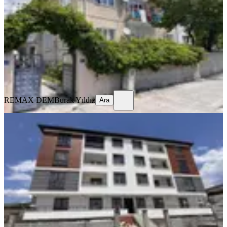
Merkez, Yavuz Selim Mahallesi
3+1
·
125 m²
·
Yüksek giriş
·
23.07.2026
13.000 ₺
REMAX DEM
Burak Yıldız
Ara
REMAX DEM
Burak Yıldız
Ara
SIFIR BİNA
Remax Dem'den Cumhuriyet Mah.
2+1 Kiralık Daire
Merkez, Başbağlar Mahallesi
2+1
·
90 m²
·
1. Kat
·
19.07.2026
20.000 ₺
REMAX DEM
Burak Yıldız