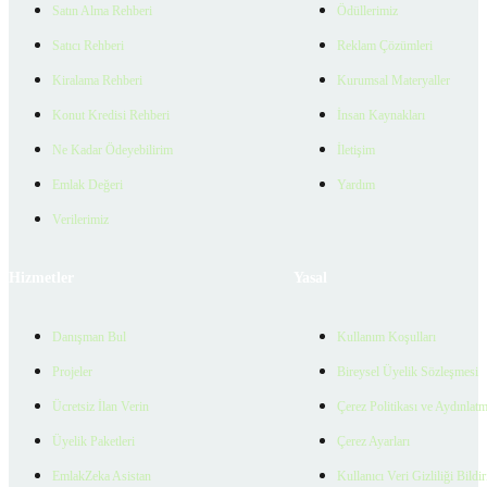
Satın Alma Rehberi
Ödüllerimiz
Satıcı Rehberi
Reklam Çözümleri
Kiralama Rehberi
Kurumsal Materyaller
Konut Kredisi Rehberi
İnsan Kaynakları
Ne Kadar Ödeyebilirim
İletişim
Emlak Değeri
Yardım
Verilerimiz
Hizmetler
Yasal
Danışman Bul
Kullanım Koşulları
Projeler
Bireysel Üyelik Sözleşmesi
Ücretsiz İlan Verin
Çerez Politikası ve Aydınlat
Üyelik Paketleri
Çerez Ayarları
EmlakZeka Asistan
Kullanıcı Veri Gizliliği Bildi