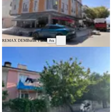
2+0
·
70 m²
·
3. Kat
·
29.07.2026
25.000 ₺
REMAX DEM
Burak Yıldız
Ara
REMAX DEM
Burak Yıldız
Ara
EŞYALI
Remax Dem'den Kazımkarabekir'de
Eşyalı Kiralık 2+1 Daire
Merkez, Kazım Karabekir Mahallesi
2+1
·
100 m²
·
1. Kat
·
25.07.2026
12.750 ₺
REMAX DEM
Burak Yıldız
Ara