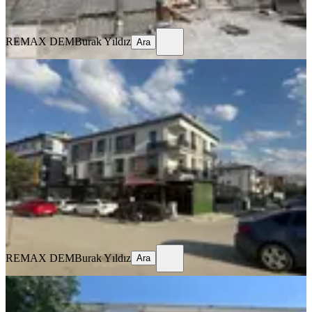
Ara
REMAX DEM
Burak Yıldız
Ara
MANZARALI
%
9
Remax Dem'den Merkezi Konumda
Eşyalı Kiralık 1+1 Daire
Merkez, İnönü Mahallesi
1+1
·
65 m²
·
1. Kat
·
17.07.2026
20.000 ₺
22.000 ₺
REMAX DEM
Burak Yıldız
Ara
REMAX DEM
Burak Yıldız
Ara
MANZARALI
Remax Dem'den Ergenekon Mah.
Geniş 3+1 Kiralık Daire