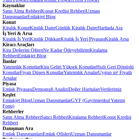
Kaynaklar
Satın Alma Rehberi
Konut Kredisi Rehberi
Uzman
Danışmanlar
Emlakjet Blog
Konut
Kiralık Konut
Kiralık Daire
Günlük Kiralık Daire
Haritada Ara
İş Yeri & Arsa
Kiralık İş Yeri
Kiralık Dükkan
Kiralık İş Yeri Piyasası
Kiralık Arsa
Kiracı Araçları
Kira Değerini Öğren
Ne Kadar Ödeyebilirim
Kiralama
Rehberi
Emlakjet Blog
İlanlar
Yatırımlık Konutlar
Kira Geliri Yüksek Konutlar
Hızlı Geri Dönüşlü
Konutlar
Fiyatı Düşen Konutlar
Yatırımlık Arsalar
Uygun m² Fiyatlı
Arsalar
Piyasa
Emlak Piyasası
Demografi Analizi
Değer Haritaları
Verilerimiz
Keşfet
Emlakjet Blog
Uzman Danışmanlar
GYF (Gayrimenkul Yatırım
Fonu)
Rehberler
Satın Alma Rehberi
Satıcı Rehberi
Kiralama Rehberi
Konut Kredisi
Rehberi
Danışman Ara
Emlak Danışmanları
Emlak Ofisleri
Uzman Danışmanlar