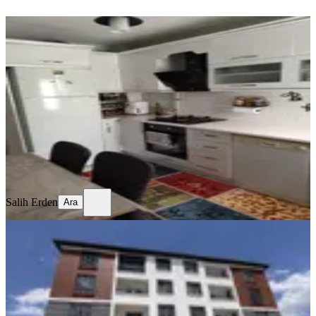
YENİ
Temiz Bakımlı Daire
Merkez, Mimar Sinan Mahallesi
3+1
·
130 m²
·
Kot 1
·
06.08.2026
17.750 ₺
Salih Erden
Ara
Salih Erden
Ara
SIFIR BİNA
Remax Dem'den Cumhuriyet Mah.
2+1 Kiralık Daire
Merkez, Başbağlar Mahallesi
2+1
·
90 m²
·
1. Kat
·
04.08.2026