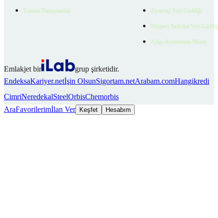
Uzman Danışmanlar
Ziyaretçi Veri Gizliliği
Müşteri Yetkilisi Veri Gizlili
Aday Aydınlatma Metni
Emlakjet bir
grup şirketidir.
Endeksa
Kariyer.net
İşin Olsun
Sigortam.net
Arabam.com
Hangikredi
Cimri
Neredekal
SteelOrbis
Chemorbis
Ara
Favorilerim
İlan Ver
Keşfet
Hesabım