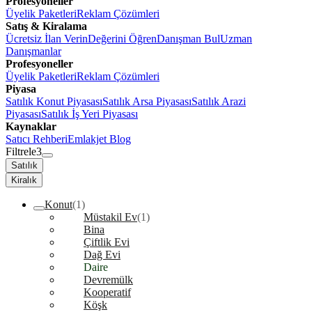
Profesyoneller
Üyelik Paketleri
Reklam Çözümleri
Satış & Kiralama
Ücretsiz İlan Verin
Değerini Öğren
Danışman Bul
Uzman
Danışmanlar
Profesyoneller
Üyelik Paketleri
Reklam Çözümleri
Piyasa
Satılık Konut Piyasası
Satılık Arsa Piyasası
Satılık Arazi
Piyasası
Satılık İş Yeri Piyasası
Kaynaklar
Satıcı Rehberi
Emlakjet Blog
Filtrele
3
Satılık
Kiralık
Konut
(1)
Müstakil Ev
(1)
Bina
Çiftlik Evi
Dağ Evi
Daire
Devremülk
Kooperatif
Köşk