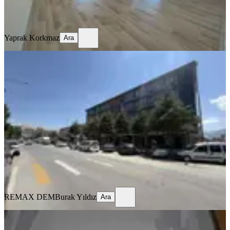
Yaprak Korkmaz
Ara
Yaprak Korkmaz
Ara
MANZARALI
Remax Dem'den Hastane Yanında
Eşyalı Kiralık 1+1 Daire
Merkez, Kızılay Mahallesi
1+1
·
70 m²
·
1. Kat
·
16.07.2026
22.000 ₺
REMAX DEM
Burak Yıldız
Ara
REMAX DEM
Burak Yıldız
Ara
MANZARALI
%
10
Tuncaygül'den Kiralık 3+1 Daire |