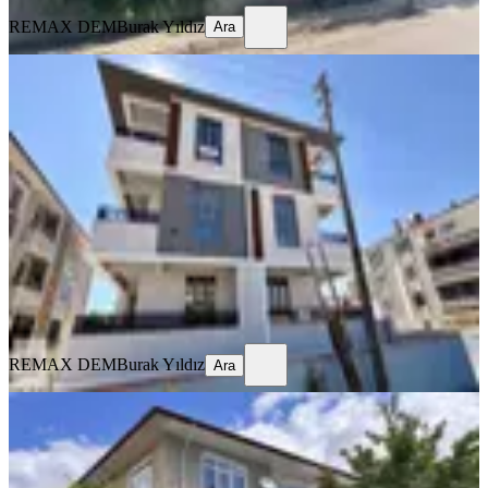
REMAX DEM
Burak Yıldız
Ara
SIFIR BİNA
Remax Dem'den Kazim Karabekir
Mah. 2+1 Ara Kat Fırsat Daire
Merkez, Kazım Karabekir Mahallesi
2+1
·
100 m²
·
2. Kat
·
23.07.2026
21.000 ₺
REMAX DEM
Burak Yıldız
Ara
REMAX DEM
Burak Yıldız
Ara
BALKONLU
Remax Dem'den İnönü Mah. Kiralık
3+1 Daire