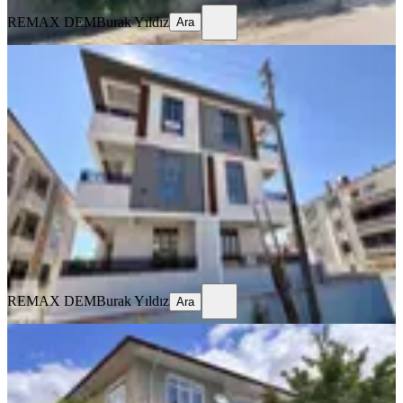
REMAX DEM
Burak Yıldız
Ara
SIFIR BİNA
Remax Dem'den Kazim Karabekir
Mah. 2+1 Ara Kat Fırsat Daire
Merkez, Kazım Karabekir Mahallesi
2+1
·
100 m²
·
2. Kat
·
23.07.2026
21.000 ₺
REMAX DEM
Burak Yıldız
Ara
REMAX DEM
Burak Yıldız
Ara
BALKONLU
Remax Dem'den İnönü Mah. Kiralık
3+1 Daire