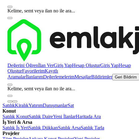
Kelime, semt veya ilan no ile ara...
Değerini Öğren
İlan Ver
Giriş Yap
Hesap Oluştur
Giriş Yap
Hesap
Oluştur
Favorilerim
Kayıtlı
Aramalar
İlanlarım
Değerlemelerim
Mesajlar
Bildirimler
Geri Bildirim
Kelime, semt veya ilan no ile ara...
Satılık
Kiralık
Yatırım
Danışmanlar
Sat
Konut
Satılık Konut
Satılık Daire
Yeni İlanlar
Haritada Ara
İş Yeri & Arsa
Satılık İş Yeri
Satılık Dükkan
Satılık Arsa
Satılık Tarla
Projeler
Tüm Projeler
Ankara Konut Projeleri
Yeni Projeler