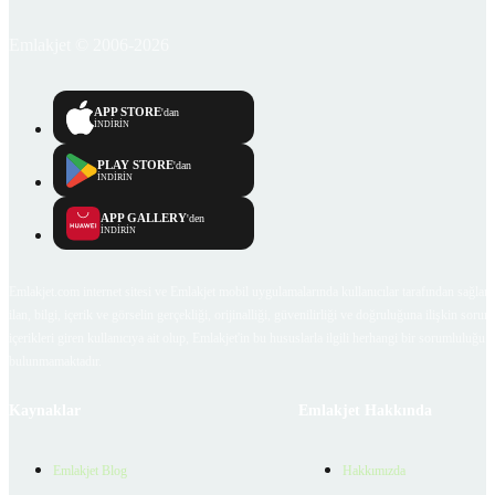
Emlakjet © 2006-2026
APP STORE
'dan
İNDİRİN
PLAY STORE
'dan
İNDİRİN
APP GALLERY
'den
İNDİRİN
Emlakjet.com internet sitesi ve Emlakjet mobil uygulamalarında kullanıcılar tarafından sağlana
ilan, bilgi, içerik ve görselin gerçekliği, orijinalliği, güvenilirliği ve doğruluğuna ilişkin soru
içerikleri giren kullanıcıya ait olup, Emlakjet'in bu hususlarla ilgili herhangi bir sorumluluğu
bulunmamaktadır.
Kaynaklar
Emlakjet Hakkında
Emlakjet Blog
Hakkımızda