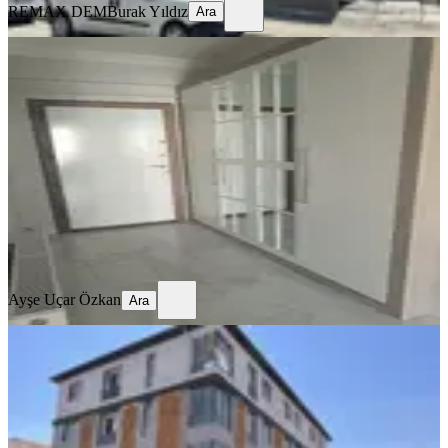
REMAX DEM
Burak Yıldız
Ara
SİTE İÇİ
4,5+1 Temiz Lüks Daire
Merkez, Demirkent Mahallesi
4.5+1
·
190 m²
·
3. Kat
·
01.08.2026
32.000 ₺
Ayşe Uçar Özkan
Ara
Ayşe Uçar Özkan
Ara
SIFIR BİNA
Remax Dem'den İnönü Mah.yerden
Isıtmalı Kiralık 2+0 Lüx Daireler
Merkez, İnönü Mahallesi