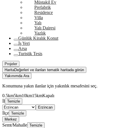
Müstakil Ev
Prefabrik
Residence
Villa
Yalı
Yalı Dairesi
Yazlık
Günlük Kiralık Konut
İş Yeri
Arsa
Turistik Tesis
Projeler
Harita
Değerleri ve ilanları tematik haritada görün
Yakınımda Ara
Konumuna yakın ilanlar için yakınlık mesafesini seç.
0.5km
5km
10km
15km
Kapalı
İl
Temizle
Erzincan
İlçe
Temizle
Merkez
Semt/Mahalle
Temizle