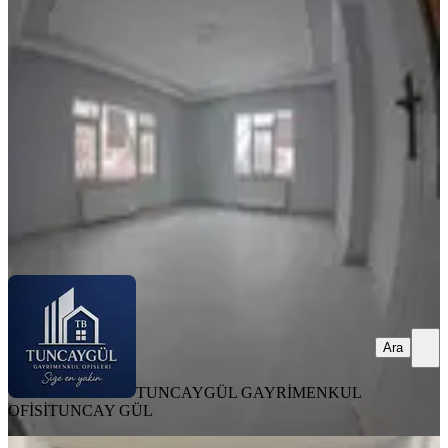
Ergenekon Mh
Merkez, Ergenekon Mahallesi
3+1
·
150 m²
·
Yüksek giriş
·
15.07.2026
18.000 ₺
20.000 ₺
TUNCAYGÜL GAYRİMENKUL OFİSİ
TUNCAY GÜL
Ara
Ara
TUNCAYGÜL GAYRİMENKUL
OFİSİ
TUNCAY GÜL
EŞYALI