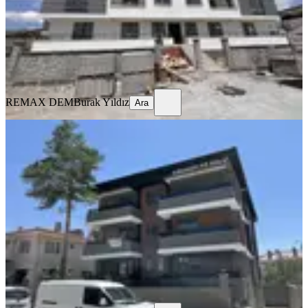
19.500 ₺
REMAX DEM
Burak Yıldız
Ara
REMAX DEM
Burak Yıldız
Ara
YENİ
Remax Dem'den Halitpaşa Mah. 1+1
Kiralık Daire
Merkez, Halitpaşa Mahallesi
1+1
·
65 m²
·
2. Kat
·
04.08.2026
16.500 ₺
REMAX DEM
Burak Yıldız
Ara