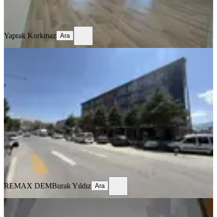
Yaprak Korkmaz
Ara
Yaprak Korkmaz
Ara
MANZARALI
Remax Dem'den Hastane Yanında
Eşyalı Kiralık 1+1 Daire
Merkez, Kızılay Mahallesi
1+1
·
70 m²
·
1. Kat
·
16.07.2026
22.000 ₺
REMAX DEM
Burak Yıldız
Ara
REMAX DEM
Burak Yıldız
Ara
MANZARALI
%
10
Tuncaygül'den Kiralık 3+1 Daire |