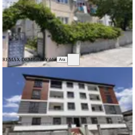
Merkez, Yavuz Selim Mahallesi
3+1
·
125 m²
·
Yüksek giriş
·
23.07.2026
13.000 ₺
REMAX DEM
Burak Yıldız
Ara
REMAX DEM
Burak Yıldız
Ara
SIFIR BİNA
Remax Dem'den Cumhuriyet Mah.
2+1 Kiralık Daire
Merkez, Başbağlar Mahallesi
2+1
·
90 m²
·
1. Kat
·
19.07.2026
20.000 ₺
REMAX DEM
Burak Yıldız