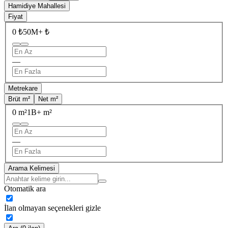
Hamidiye Mahallesi
Fiyat
0 ₺
50M+ ₺
—
Metrekare
Brüt m²
Net m²
0 m²
1B+ m²
—
Arama Kelimesi
Otomatik ara
İlan olmayan seçenekleri gizle