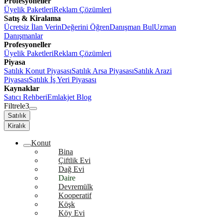
Profesyoneller
Üyelik Paketleri
Reklam Çözümleri
Satış & Kiralama
Ücretsiz İlan Verin
Değerini Öğren
Danışman Bul
Uzman
Danışmanlar
Profesyoneller
Üyelik Paketleri
Reklam Çözümleri
Piyasa
Satılık Konut Piyasası
Satılık Arsa Piyasası
Satılık Arazi
Piyasası
Satılık İş Yeri Piyasası
Kaynaklar
Satıcı Rehberi
Emlakjet Blog
Filtrele
3
Satılık
Kiralık
Konut
Bina
Çiftlik Evi
Dağ Evi
Daire
Devremülk
Kooperatif
Köşk
Köy Evi