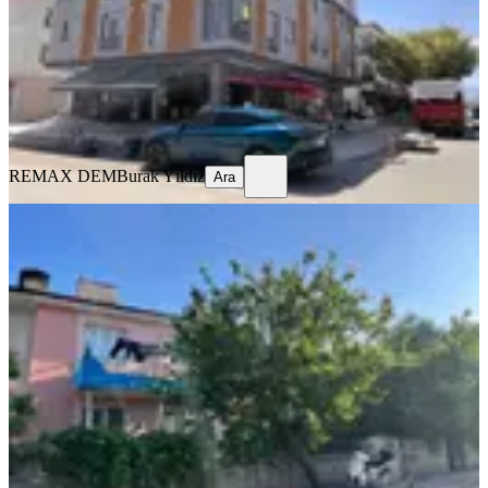
2+0
·
70 m²
·
3. Kat
·
29.07.2026
25.000 ₺
REMAX DEM
Burak Yıldız
Ara
REMAX DEM
Burak Yıldız
Ara
EŞYALI
Remax Dem'den Kazımkarabekir'de
Eşyalı Kiralık 2+1 Daire
Merkez, Kazım Karabekir Mahallesi
2+1
·
100 m²
·
1. Kat
·
25.07.2026
12.750 ₺
REMAX DEM
Burak Yıldız
Ara