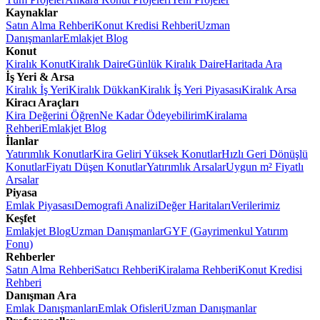
Kaynaklar
Satın Alma Rehberi
Konut Kredisi Rehberi
Uzman
Danışmanlar
Emlakjet Blog
Konut
Kiralık Konut
Kiralık Daire
Günlük Kiralık Daire
Haritada Ara
İş Yeri & Arsa
Kiralık İş Yeri
Kiralık Dükkan
Kiralık İş Yeri Piyasası
Kiralık Arsa
Kiracı Araçları
Kira Değerini Öğren
Ne Kadar Ödeyebilirim
Kiralama
Rehberi
Emlakjet Blog
İlanlar
Yatırımlık Konutlar
Kira Geliri Yüksek Konutlar
Hızlı Geri Dönüşlü
Konutlar
Fiyatı Düşen Konutlar
Yatırımlık Arsalar
Uygun m² Fiyatlı
Arsalar
Piyasa
Emlak Piyasası
Demografi Analizi
Değer Haritaları
Verilerimiz
Keşfet
Emlakjet Blog
Uzman Danışmanlar
GYF (Gayrimenkul Yatırım
Fonu)
Rehberler
Satın Alma Rehberi
Satıcı Rehberi
Kiralama Rehberi
Konut Kredisi
Rehberi
Danışman Ara
Emlak Danışmanları
Emlak Ofisleri
Uzman Danışmanlar