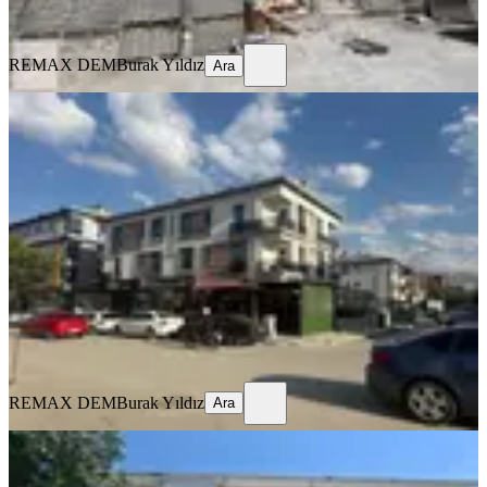
Ara
REMAX DEM
Burak Yıldız
Ara
MANZARALI
%
9
Remax Dem'den Merkezi Konumda
Eşyalı Kiralık 1+1 Daire
Merkez, İnönü Mahallesi
1+1
·
65 m²
·
1. Kat
·
17.07.2026
20.000 ₺
22.000 ₺
REMAX DEM
Burak Yıldız
Ara
REMAX DEM
Burak Yıldız
Ara
MANZARALI
Remax Dem'den Ergenekon Mah.
Geniş 3+1 Kiralık Daire