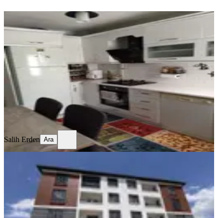
YENİ
Temiz Bakımlı Daire
Merkez, Mimar Sinan Mahallesi
3+1
·
130 m²
·
Kot 1
·
06.08.2026
17.750 ₺
Salih Erden
Ara
Salih Erden
Ara
YENİ
Remax Dem'den Cumhuriyet Mah.
2+1 Kiralık Daire
Merkez, Başbağlar Mahallesi
2+1
·
90 m²
·
1. Kat
·
04.08.2026