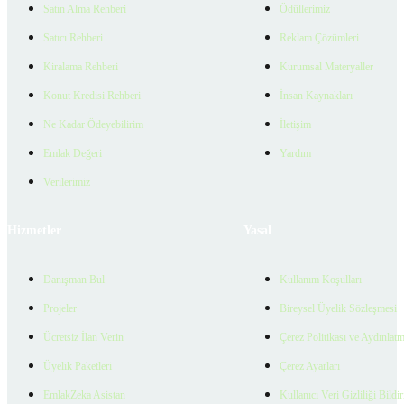
Satın Alma Rehberi
Ödüllerimiz
Satıcı Rehberi
Reklam Çözümleri
Kiralama Rehberi
Kurumsal Materyaller
Konut Kredisi Rehberi
İnsan Kaynakları
Ne Kadar Ödeyebilirim
İletişim
Emlak Değeri
Yardım
Verilerimiz
Hizmetler
Yasal
Danışman Bul
Kullanım Koşulları
Projeler
Bireysel Üyelik Sözleşmesi
Ücretsiz İlan Verin
Çerez Politikası ve Aydınlat
Üyelik Paketleri
Çerez Ayarları
EmlakZeka Asistan
Kullanıcı Veri Gizliliği Bildi