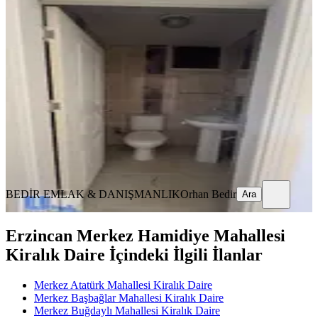
Cumhuryet Mahallesinde Kiralık
Daire
Merkez, Cumhuriyet Mahallesi
3+1
·
145 m²
·
3. Kat
·
14.07.2026
22.000 ₺
BEDİR EMLAK & DANIŞMANLIK
Orhan Bedir
Ara
BEDİR EMLAK & DANIŞMANLIK
Orhan Bedir
Ara
Erzincan Merkez Hamidiye Mahallesi
Kiralık Daire İçindeki İlgili İlanlar
Merkez Atatürk Mahallesi Kiralık Daire
Merkez Başbağlar Mahallesi Kiralık Daire
Merkez Buğdaylı Mahallesi Kiralık Daire