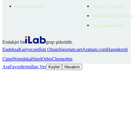
Uzman Danışmanlar
Ziyaretçi Veri Gizliliği
Müşteri Yetkilisi Veri Gizlili
Aday Aydınlatma Metni
Emlakjet bir
grup şirketidir.
Endeksa
Kariyer.net
İşin Olsun
Sigortam.net
Arabam.com
Hangikredi
Cimri
Neredekal
SteelOrbis
Chemorbis
Ara
Favorilerim
İlan Ver
Keşfet
Hesabım