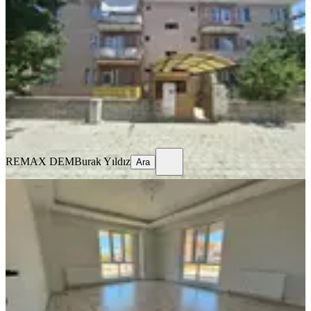
Merkez, Ergenekon Mahallesi
3+1
·
135 m²
·
3. Kat
·
17.07.2026
15.500 ₺
REMAX DEM
Burak Yıldız
Ara
REMAX DEM
Burak Yıldız
Ara
BALKONLU
🏡 Kiralık 2+1 Daire
Merkez, Kazım Karabekir Mahallesi
2+1
·
90 m²
·
Düz Giriş (Zemin)
·
16.07.2026
22.000 ₺