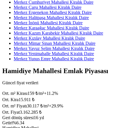
Merkez Cumhuriyet Mahallesi Kiralık Daire
Merkez Çarşı Mahallesi Kiralık Daire
Merkez Ergenekon Mahallesi Kiralık Daire
Merkez Halitpaşa Mahallesi Kiralık Daire
Merkez İnönü Mahallesi Kiralık Daire
Merkez Karaağaç Mahallesi Kiralık Daire
Merkez Kazım Karabekir Mahallesi Kiralık Daire
Merkez Kızılay Mahallesi Kiralık Daire
Merkez Mimar Sinan Mahallesi Kiralık Daire
Merkez Yavuz Selim Mahallesi Kiralık Daire
Merkez Yenimahalle Mahallesi Kiralık Daire
Merkez Yunus Emre Mahallesi Kiralık Daire
Hamidiye Mahallesi Emlak Piyasası
Güncel fiyat verileri
Ort. m² Kirası
159 ₺/m²
+
11.2
%
Ort. Kira
15.911 ₺
Ort. m² Fiyatı
30.117 ₺/m²
+
29.9
%
Ort. Fiyat
3.162.285 ₺
Geri dönüş süresi
16 yıl
Getiri
%6.34
Hamidiye Mahallesi