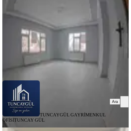
Ergenekon Mh
Merkez, Ergenekon Mahallesi
3+1
·
150 m²
·
Yüksek giriş
·
15.07.2026
18.000 ₺
20.000 ₺
TUNCAYGÜL GAYRİMENKUL OFİSİ
TUNCAY GÜL
Ara
Ara
TUNCAYGÜL GAYRİMENKUL
OFİSİ
TUNCAY GÜL
EŞYALI