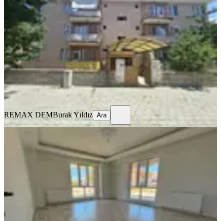
Merkez, Ergenekon Mahallesi
3+1
·
135 m²
·
3. Kat
·
17.07.2026
15.500 ₺
REMAX DEM
Burak Yıldız
Ara
REMAX DEM
Burak Yıldız
Ara
BALKONLU
🏡 Kiralık 2+1 Daire
Merkez, Kazım Karabekir Mahallesi
2+1
·
90 m²
·
Düz Giriş (Zemin)
·
16.07.2026
22.000 ₺