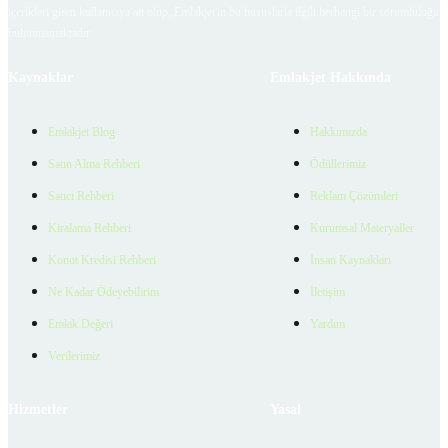
içerikleri giren kullanıcıya ait olup, Emlakjet'in bu hususlarla ilgili herhangi bir sorumluluğu
bulunmamaktadır.
Kaynaklar
Emlakjet Hakkında
Emlakjet Blog
Hakkımızda
Satın Alma Rehberi
Ödüllerimiz
Satıcı Rehberi
Reklam Çözümleri
Kiralama Rehberi
Kurumsal Materyaller
Konut Kredisi Rehberi
İnsan Kaynakları
Ne Kadar Ödeyebilirim
İletişim
Emlak Değeri
Yardım
Verilerimiz
Hizmetler
Yasal