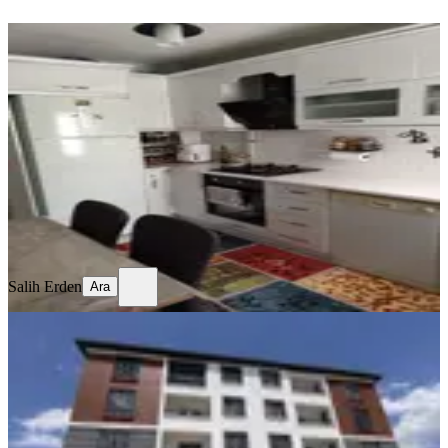
YENİ
Temiz Bakımlı Daire
Merkez, Mimar Sinan Mahallesi
3+1
·
130 m²
·
Kot 1
·
06.08.2026
17.750 ₺
Salih Erden
Ara
Salih Erden
Ara
SIFIR BİNA
Remax Dem'den Cumhuriyet Mah.
2+1 Kiralık Daire
Merkez, Başbağlar Mahallesi
2+1
·
90 m²
·
1. Kat
·
04.08.2026