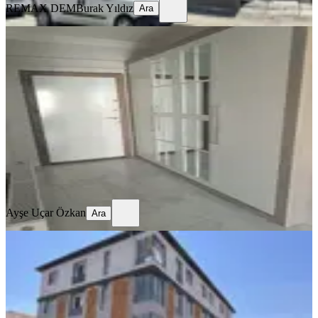
REMAX DEM
Burak Yıldız
Ara
SİTE İÇİ
4,5+1 Temiz Lüks Daire
Merkez, Demirkent Mahallesi
4.5+1
·
190 m²
·
3. Kat
·
01.08.2026
32.000 ₺
Ayşe Uçar Özkan
Ara
Ayşe Uçar Özkan
Ara
SIFIR BİNA
Remax Dem'den İnönü Mah.yerden
Isıtmalı Kiralık 2+0 Lüx Daireler
Merkez, İnönü Mahallesi