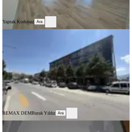
Yaprak Korkmaz
Ara
Yaprak Korkmaz
Ara
MANZARALI
Remax Dem'den Hastane Yanında
Eşyalı Kiralık 1+1 Daire
Merkez, Kızılay Mahallesi
1+1
·
70 m²
·
1. Kat
·
16.07.2026
22.000 ₺
REMAX DEM
Burak Yıldız
Ara
REMAX DEM
Burak Yıldız
Ara
MANZARALI
%
10
Tuncaygül'den Kiralık 3+1 Daire |