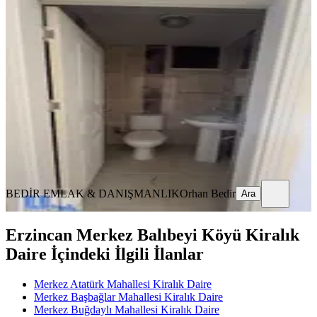
Cumhuryet Mahallesinde Kiralık
Daire
Merkez, Cumhuriyet Mahallesi
3+1
·
145 m²
·
3. Kat
·
14.07.2026
22.000 ₺
BEDİR EMLAK & DANIŞMANLIK
Orhan Bedir
Ara
BEDİR EMLAK & DANIŞMANLIK
Orhan Bedir
Ara
Erzincan Merkez Balıbeyi Köyü Kiralık
Daire İçindeki İlgili İlanlar
Merkez Atatürk Mahallesi Kiralık Daire
Merkez Başbağlar Mahallesi Kiralık Daire
Merkez Buğdaylı Mahallesi Kiralık Daire