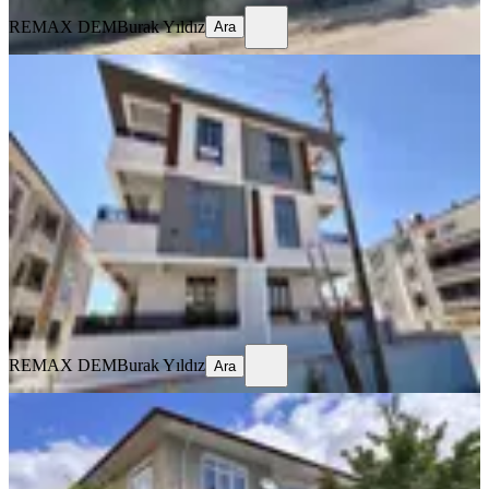
REMAX DEM
Burak Yıldız
Ara
SIFIR BİNA
Remax Dem'den Kazim Karabekir
Mah. 2+1 Ara Kat Fırsat Daire
Merkez, Kazım Karabekir Mahallesi
2+1
·
100 m²
·
2. Kat
·
23.07.2026
21.000 ₺
REMAX DEM
Burak Yıldız
Ara
REMAX DEM
Burak Yıldız
Ara
BALKONLU
Remax Dem'den İnönü Mah. Kiralık
3+1 Daire