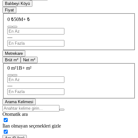
Balıbeyi Köyü
Fiyat
0 ₺
50M+ ₺
—
Metrekare
Brüt m²
Net m²
0 m²
1B+ m²
—
Arama Kelimesi
Otomatik ara
İlan olmayan seçenekleri gizle