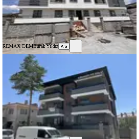
19.500 ₺
REMAX DEM
Burak Yıldız
Ara
REMAX DEM
Burak Yıldız
Ara
SIFIR BİNA
Remax Dem'den Halitpaşa Mah. 1+1
Kiralık Daire
Merkez, Halitpaşa Mahallesi
1+1
·
65 m²
·
2. Kat
·
04.08.2026
16.500 ₺
REMAX DEM
Burak Yıldız
Ara