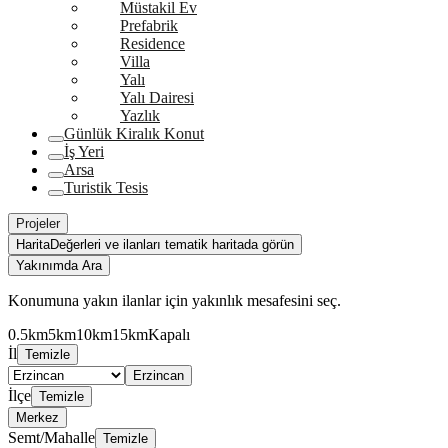
Müstakil Ev
Prefabrik
Residence
Villa
Yalı
Yalı Dairesi
Yazlık
Günlük Kiralık Konut
İş Yeri
Arsa
Turistik Tesis
Projeler
Harita
Değerleri ve ilanları tematik haritada görün
Yakınımda Ara
Konumuna yakın ilanlar için yakınlık mesafesini seç.
0.5km
5km
10km
15km
Kapalı
İl
Temizle
Erzincan
İlçe
Temizle
Merkez
Semt/Mahalle
Temizle