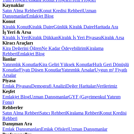
Kaynaklar
Satın Alma Rehberi
Konut Kredisi Rehberi
Uzman
Danışmanlar
Emlakjet Blog
Konut
Kiralık Konut
Kiralık Daire
Günlük Kiralık Daire
Haritada Ara
İş Yeri & Arsa
Kiralık İş Yeri
Kiralık Dükkan
Kiralık İş Yeri Piyasası
Kiralık Arsa
Kiracı Araçları
Kira Değerini Öğren
Ne Kadar Ödeyebilirim
Kiralama
Rehberi
Emlakjet Blog
İlanlar
Yatırımlık Konutlar
Kira Geliri Yüksek Konutlar
Hızlı Geri Dönüşlü
Konutlar
Fiyatı Düşen Konutlar
Yatırımlık Arsalar
Uygun m² Fiyatlı
Arsalar
Piyasa
Emlak Piyasası
Demografi Analizi
Değer Haritaları
Verilerimiz
Keşfet
Emlakjet Blog
Uzman Danışmanlar
GYF (Gayrimenkul Yatırım
Fonu)
Rehberler
Satın Alma Rehberi
Satıcı Rehberi
Kiralama Rehberi
Konut Kredisi
Rehberi
Danışman Ara
Emlak Danışmanları
Emlak Ofisleri
Uzman Danışmanlar