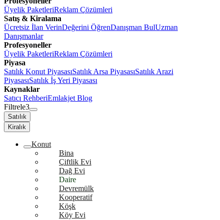
Profesyoneller
Üyelik Paketleri
Reklam Çözümleri
Satış & Kiralama
Ücretsiz İlan Verin
Değerini Öğren
Danışman Bul
Uzman
Danışmanlar
Profesyoneller
Üyelik Paketleri
Reklam Çözümleri
Piyasa
Satılık Konut Piyasası
Satılık Arsa Piyasası
Satılık Arazi
Piyasası
Satılık İş Yeri Piyasası
Kaynaklar
Satıcı Rehberi
Emlakjet Blog
Filtrele
3
Satılık
Kiralık
Konut
Bina
Çiftlik Evi
Dağ Evi
Daire
Devremülk
Kooperatif
Köşk
Köy Evi