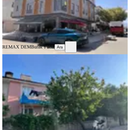
2+0
·
70 m²
·
3. Kat
·
29.07.2026
25.000 ₺
REMAX DEM
Burak Yıldız
Ara
REMAX DEM
Burak Yıldız
Ara
EŞYALI
Remax Dem'den Kazımkarabekir'de
Eşyalı Kiralık 2+1 Daire
Merkez, Kazım Karabekir Mahallesi
2+1
·
100 m²
·
1. Kat
·
25.07.2026
12.750 ₺
REMAX DEM
Burak Yıldız
Ara