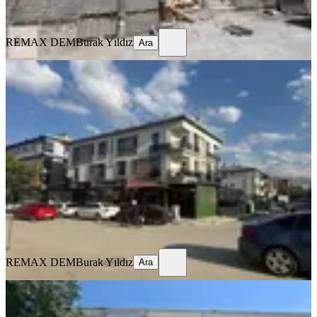
Ara
REMAX DEM
Burak Yıldız
Ara
MANZARALI
%
9
Remax Dem'den Merkezi Konumda
Eşyalı Kiralık 1+1 Daire
Merkez, İnönü Mahallesi
1+1
·
65 m²
·
1. Kat
·
17.07.2026
20.000 ₺
22.000 ₺
REMAX DEM
Burak Yıldız
Ara
REMAX DEM
Burak Yıldız
Ara
MANZARALI
Remax Dem'den Ergenekon Mah.
Geniş 3+1 Kiralık Daire