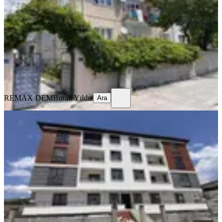
Merkez, Yavuz Selim Mahallesi
3+1
·
125 m²
·
Yüksek giriş
·
23.07.2026
13.000 ₺
REMAX DEM
Burak Yıldız
Ara
REMAX DEM
Burak Yıldız
Ara
SIFIR BİNA
Remax Dem'den Cumhuriyet Mah.
2+1 Kiralık Daire
Merkez, Başbağlar Mahallesi
2+1
·
90 m²
·
1. Kat
·
19.07.2026
20.000 ₺
REMAX DEM
Burak Yıldız