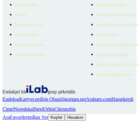
Danışman Bul
Kullanım Koşulları
Projeler
Bireysel Üyelik Sözleşmesi
Ücretsiz İlan Verin
Çerez Politikası ve Aydınlat
Üyelik Paketleri
Çerez Ayarları
EmlakZeka Asistan
Kullanıcı Veri Gizliliği Bildi
Uzman Danışmanlar
Ziyaretçi Veri Gizliliği
Müşteri Yetkilisi Veri Gizlili
Aday Aydınlatma Metni
Emlakjet bir
grup şirketidir.
Endeksa
Kariyer.net
İşin Olsun
Sigortam.net
Arabam.com
Hangikredi
Cimri
Neredekal
SteelOrbis
Chemorbis
Ara
Favorilerim
İlan Ver
Keşfet
Hesabım