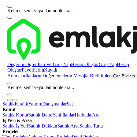
Kelime, semt veya ilan no ile ara...
Değerini Öğren
İlan Ver
Giriş Yap
Hesap Oluştur
Giriş Yap
Hesap
Oluştur
Favorilerim
Kayıtlı
Aramalar
İlanlarım
Değerlemelerim
Mesajlar
Bildirimler
Geri Bildirim
Kelime, semt veya ilan no ile ara...
Satılık
Kiralık
Yatırım
Danışmanlar
Sat
Konut
Satılık Konut
Satılık Daire
Yeni İlanlar
Haritada Ara
İş Yeri & Arsa
Satılık İş Yeri
Satılık Dükkan
Satılık Arsa
Satılık Tarla
Projeler
Tüm Projeler
Ankara Konut Projeleri
Yeni Projeler