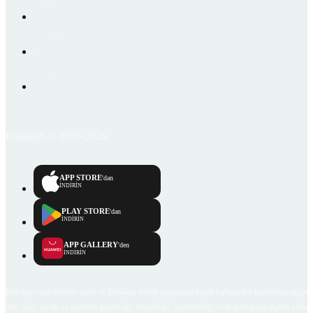
Emlakjet © 2006-2026
APP STORE
'dan
İNDİRİN
PLAY STORE
'dan
İNDİRİN
APP GALLERY
'den
İNDİRİN
Emlakjet.com internet sitesi ve Emlakjet mobil uygulamalarında kullanıcılar tarafından sağlana
ilan, bilgi, içerik ve görselin gerçekliği, orijinalliği, güvenilirliği ve doğruluğuna ilişkin soru