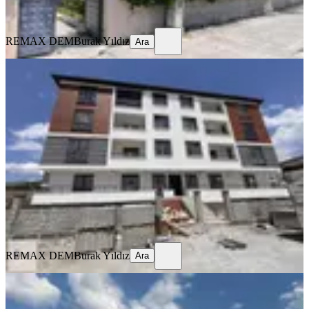
Ara
REMAX DEM
Burak Yıldız
Ara
SIFIR BİNA
Remax Dem'den Cumhuriyet Mah.
2+1 Kiralık Daire
Merkez, Başbağlar Mahallesi
2+1
·
90 m²
·
1. Kat
·
19.07.2026
20.000 ₺
REMAX DEM
Burak Yıldız
Ara
REMAX DEM
Burak Yıldız
Ara
MANZARALI
%
9
Remax Dem'den Merkezi Konumda
Eşyalı Kiralık 1+1 Daire