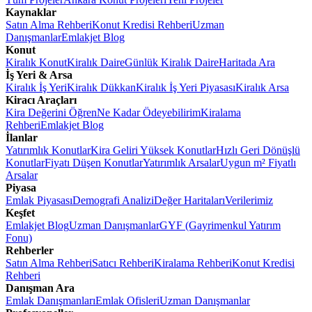
Kaynaklar
Satın Alma Rehberi
Konut Kredisi Rehberi
Uzman
Danışmanlar
Emlakjet Blog
Konut
Kiralık Konut
Kiralık Daire
Günlük Kiralık Daire
Haritada Ara
İş Yeri & Arsa
Kiralık İş Yeri
Kiralık Dükkan
Kiralık İş Yeri Piyasası
Kiralık Arsa
Kiracı Araçları
Kira Değerini Öğren
Ne Kadar Ödeyebilirim
Kiralama
Rehberi
Emlakjet Blog
İlanlar
Yatırımlık Konutlar
Kira Geliri Yüksek Konutlar
Hızlı Geri Dönüşlü
Konutlar
Fiyatı Düşen Konutlar
Yatırımlık Arsalar
Uygun m² Fiyatlı
Arsalar
Piyasa
Emlak Piyasası
Demografi Analizi
Değer Haritaları
Verilerimiz
Keşfet
Emlakjet Blog
Uzman Danışmanlar
GYF (Gayrimenkul Yatırım
Fonu)
Rehberler
Satın Alma Rehberi
Satıcı Rehberi
Kiralama Rehberi
Konut Kredisi
Rehberi
Danışman Ara
Emlak Danışmanları
Emlak Ofisleri
Uzman Danışmanlar