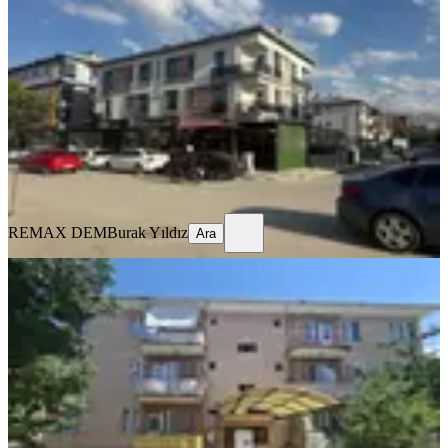
Merkez, İnönü Mahallesi
1+1
·
65 m²
·
1. Kat
·
17.07.2026
20.000 ₺
22.000 ₺
REMAX DEM
Burak Yıldız
Ara
REMAX DEM
Burak Yıldız
Ara
MANZARALI
Remax Dem'den Ergenekon Mah.
Geniş 3+1 Kiralık Daire
Merkez, Ergenekon Mahallesi
3+1
·
135 m²
·
3. Kat
·
17.07.2026
15.500 ₺