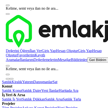
Kelime, semt veya ilan no ile ara...
Değerini Öğren
İlan Ver
Giriş Yap
Hesap Oluştur
Giriş Yap
Hesap
Oluştur
Favorilerim
Kayıtlı
Aramalar
İlanlarım
Değerlemelerim
Mesajlar
Bildirimler
Geri Bildirim
Kelime, semt veya ilan no ile ara...
Satılık
Kiralık
Yatırım
Danışmanlar
Sat
Konut
Satılık Konut
Satılık Daire
Yeni İlanlar
Haritada Ara
İş Yeri & Arsa
Satılık İş Yeri
Satılık Dükkan
Satılık Arsa
Satılık Tarla
Projeler
Tüm Projeler
Ankara Konut Projeleri
Yeni Projeler