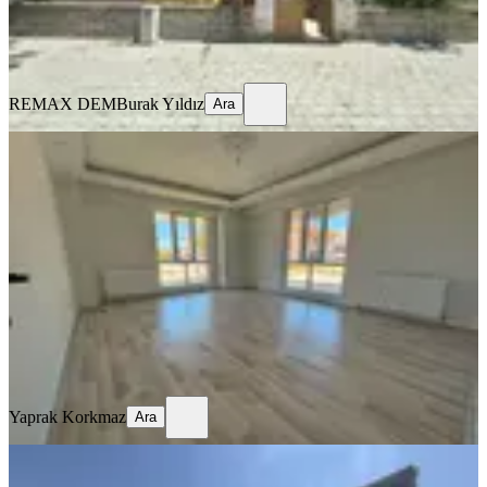
REMAX DEM
Burak Yıldız
Ara
REMAX DEM
Burak Yıldız
Ara
BALKONLU
🏡 Kiralık 2+1 Daire
Merkez, Kazım Karabekir Mahallesi
2+1
·
90 m²
·
Düz Giriş (Zemin)
·
16.07.2026
22.000 ₺
Yaprak Korkmaz
Ara
Yaprak Korkmaz
Ara
MANZARALI
Remax Dem'den Hastane Yanında