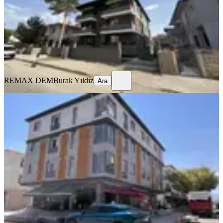
1+1
·
50 m²
·
2. Kat
·
31.07.2026
23.000 ₺
REMAX DEM
Burak Yıldız
Ara
REMAX DEM
Burak Yıldız
Ara
SIFIR BİNA
Remax Dem'den İnönü Mah.yerden
Isıtmalı Kiralık 2+0 Lüx Daireler
Merkez, İnönü Mahallesi
2+0
·
70 m²
·
3. Kat
·
29.07.2026
25.000 ₺
REMAX DEM
Burak Yıldız
Ara