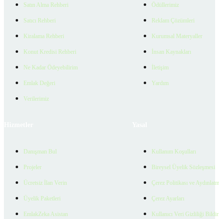
Satın Alma Rehberi
Ödüllerimiz
Satıcı Rehberi
Reklam Çözümleri
Kiralama Rehberi
Kurumsal Materyaller
Konut Kredisi Rehberi
İnsan Kaynakları
Ne Kadar Ödeyebilirim
İletişim
Emlak Değeri
Yardım
Verilerimiz
Hizmetler
Yasal
Danışman Bul
Kullanım Koşulları
Projeler
Bireysel Üyelik Sözleşmesi
Ücretsiz İlan Verin
Çerez Politikası ve Aydınlat
Üyelik Paketleri
Çerez Ayarları
EmlakZeka Asistan
Kullanıcı Veri Gizliliği Bildi