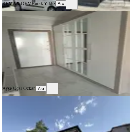
REMAX DEM
Burak Yıldız
Ara
SİTE İÇİ
4,5+1 Temiz Lüks Daire
Merkez, Demirkent Mahallesi
4.5+1
·
190 m²
·
3. Kat
·
01.08.2026
32.000 ₺
Ayşe Uçar Özkan
Ara
Ayşe Uçar Özkan
Ara
SIFIR BİNA
Remax Dem'den Merkezi Konumda
Eşyalı Lüks Kiralık 1+1 Daire
Merkez, Halitpaşa Mahallesi