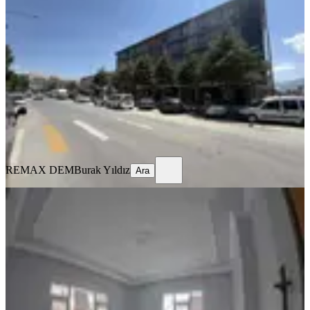
Eşyalı Kiralık 1+1 Daire
Merkez, Kızılay Mahallesi
1+1
·
70 m²
·
1. Kat
·
16.07.2026
22.000 ₺
REMAX DEM
Burak Yıldız
Ara
REMAX DEM
Burak Yıldız
Ara
MANZARALI
%
10
Tuncaygül'den Kiralık 3+1 Daire |
Ergenekon Mh
Merkez, Ergenekon Mahallesi
3+1
·
150 m²
·
Yüksek giriş
·
15.07.2026
18.000 ₺
20.000 ₺