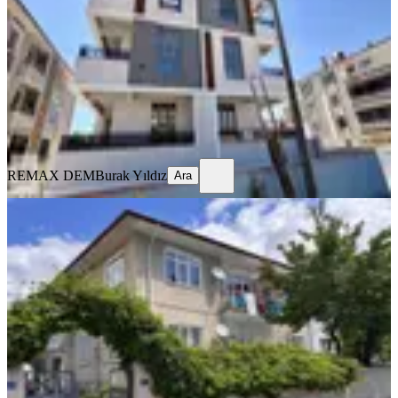
Merkez, Kazım Karabekir Mahallesi
2+1
·
100 m²
·
2. Kat
·
23.07.2026
21.000 ₺
REMAX DEM
Burak Yıldız
Ara
REMAX DEM
Burak Yıldız
Ara
BALKONLU
Remax Dem'den İnönü Mah. Kiralık
3+1 Daire
Merkez, Yavuz Selim Mahallesi
3+1
·
125 m²
·
Yüksek giriş
·
23.07.2026
13.000 ₺
REMAX DEM
Burak Yıldız