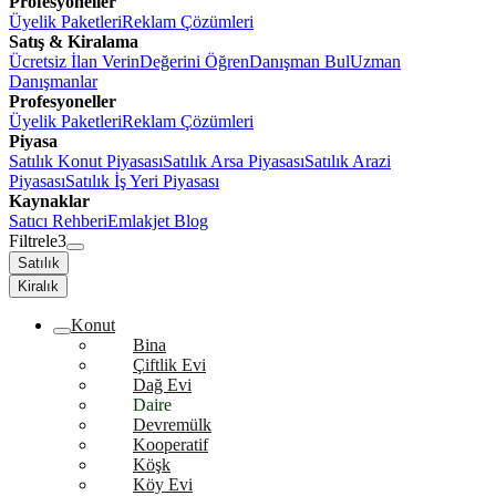
Profesyoneller
Üyelik Paketleri
Reklam Çözümleri
Satış & Kiralama
Ücretsiz İlan Verin
Değerini Öğren
Danışman Bul
Uzman
Danışmanlar
Profesyoneller
Üyelik Paketleri
Reklam Çözümleri
Piyasa
Satılık Konut Piyasası
Satılık Arsa Piyasası
Satılık Arazi
Piyasası
Satılık İş Yeri Piyasası
Kaynaklar
Satıcı Rehberi
Emlakjet Blog
Filtrele
3
Satılık
Kiralık
Konut
Bina
Çiftlik Evi
Dağ Evi
Daire
Devremülk
Kooperatif
Köşk
Köy Evi