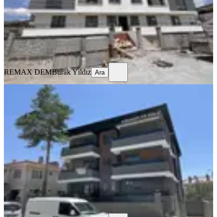
19.500 ₺
REMAX DEM
Burak Yıldız
Ara
REMAX DEM
Burak Yıldız
Ara
YENİ
Remax Dem'den Halitpaşa Mah. 1+1
Kiralık Daire
Merkez, Halitpaşa Mahallesi
1+1
·
65 m²
·
2. Kat
·
04.08.2026
16.500 ₺
REMAX DEM
Burak Yıldız
Ara