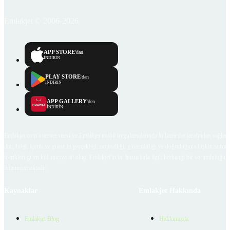
Emlakjet © 2006-2026
APP STORE
'dan
İNDİRİN
PLAY STORE
'dan
İNDİRİN
APP GALLERY
'den
İNDİRİN
Emlakjet.com internet sitesi ve Emlakjet mobil uygulamalarında kullanıcılar tarafından sağlana
ilan, bilgi, içerik ve görselin gerçekliği, orijinalliği, güvenilirliği ve doğruluğuna ilişkin soru
içerikleri giren kullanıcıya ait olup, Emlakjet'in bu hususlarla ilgili herhangi bir sorumluluğu
bulunmamaktadır.
Kaynaklar
Emlakjet Hakkında
Emlakjet Blog
Hakkımızda