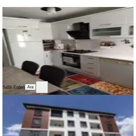
YENİ
Temiz Bakımlı Daire
Merkez, Mimar Sinan Mahallesi
3+1
·
130 m²
·
Kot 1
·
06.08.2026
17.750 ₺
Salih Erden
Ara
Salih Erden
Ara
YENİ
Remax Dem'den Cumhuriyet Mah.
2+1 Kiralık Daire
Merkez, Başbağlar Mahallesi
2+1
·
90 m²
·
1. Kat
·
04.08.2026