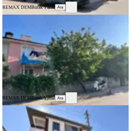
REMAX DEM
Burak Yıldız
Ara
EŞYALI
Remax Dem'den Kazımkarabekir'de
Eşyalı Kiralık 2+1 Daire
Merkez, Kazım Karabekir Mahallesi
2+1
·
100 m²
·
1. Kat
·
25.07.2026
12.750 ₺
REMAX DEM
Burak Yıldız
Ara
REMAX DEM
Burak Yıldız
Ara
SIFIR BİNA
Remax Dem'den Kazim Karabekir
Mah. 2+1 Ara Kat Fırsat Daire