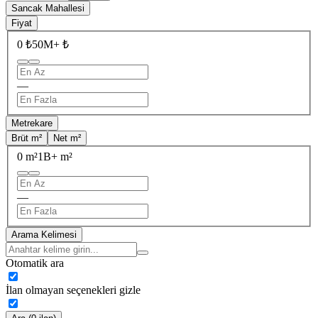
Sancak Mahallesi
Fiyat
0 ₺
50M+ ₺
—
Metrekare
Brüt m²
Net m²
0 m²
1B+ m²
—
Arama Kelimesi
Otomatik ara
İlan olmayan seçenekleri gizle