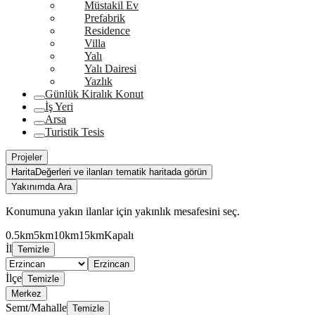
Müstakil Ev
Prefabrik
Residence
Villa
Yalı
Yalı Dairesi
Yazlık
Günlük Kiralık Konut
İş Yeri
Arsa
Turistik Tesis
Projeler
Harita
Değerleri ve ilanları tematik haritada görün
Yakınımda Ara
Konumuna yakın ilanlar için yakınlık mesafesini seç.
0.5km
5km
10km
15km
Kapalı
İl
Temizle
Erzincan
İlçe
Temizle
Merkez
Semt/Mahalle
Temizle