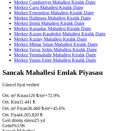
Merkez Cumhuriyet Mahallesi Kiralık Daire
Merkez Çarşı Mahallesi Kiralık Daire
Merkez Ergenekon Mahallesi Kiralık Daire
Merkez Halitpaşa Mahallesi Kiralık Daire
Merkez İnönü Mahallesi Kiralık Daire
Merkez Karaağaç Mahallesi Kiralık Daire
Merkez Kazım Karabekir Mahallesi Kiralık Daire
Merkez Kızılay Mahallesi Kiralık Daire
Merkez Mimar Sinan Mahallesi Kiralık Daire
Merkez Yavuz Selim Mahallesi Kiralık Daire
Merkez Yenimahalle Mahallesi Kiralık Daire
Merkez Yunus Emre Mahallesi Kiralık Daire
Sancak Mahallesi Emlak Piyasası
Güncel fiyat verileri
Ort. m² Kirası
120 ₺/m²
+
72.9
%
Ort. Kira
11.441 ₺
Ort. m² Fiyatı
36.460 ₺/m²
+
45.6
%
Ort. Fiyat
4.265.820 ₺
Geri dönüş süresi
25 yıl
Getiri
%3.96
Sancak Mahallesi