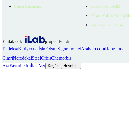
Uzman Danışmanlar
Ziyaretçi Veri Gizliliği
Müşteri Yetkilisi Veri Gizlili
Aday Aydınlatma Metni
Emlakjet bir
grup şirketidir.
Endeksa
Kariyer.net
İşin Olsun
Sigortam.net
Arabam.com
Hangikredi
Cimri
Neredekal
SteelOrbis
Chemorbis
Ara
Favorilerim
İlan Ver
Keşfet
Hesabım