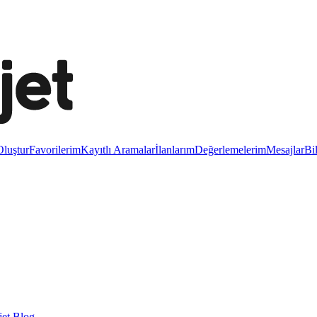
luştur
Favorilerim
Kayıtlı Aramalar
İlanlarım
Değerlemelerim
Mesajlar
Bi
et Blog