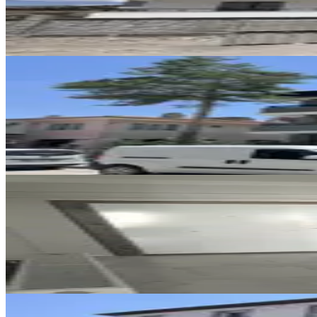
2+1
·
90 m²
·
1. Kat
·
04.08.2026
19.500 ₺
SIFIR BİNA
Remax Dem'den Halitpaşa Mah. 
Merkez, Halitpaşa Mahallesi
1+1
·
65 m²
·
2. Kat
·
04.08.2026
16.500 ₺
SİTE İÇİ
4,5+1 Temiz Lüks Daire
Merkez, Demirkent Mahallesi
4.5+1
·
190 m²
·
3. Kat
·
01.08.2026
32.000 ₺
SIFIR BİNA
Remax Dem'den İnönü Mah.yerden