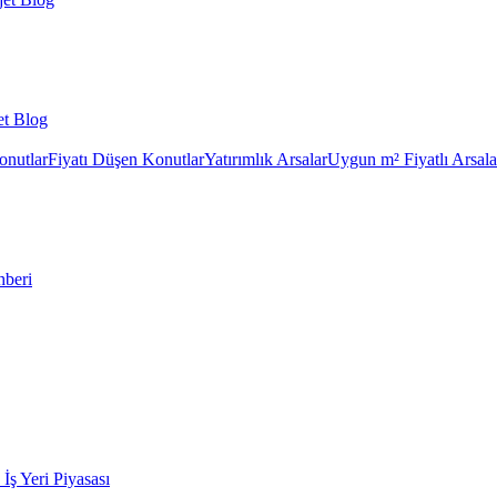
et Blog
onutlar
Fiyatı Düşen Konutlar
Yatırımlık Arsalar
Uygun m² Fiyatlı Arsala
hberi
k İş Yeri Piyasası