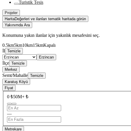
Turistik Tesis
Projeler
Harita
Değerleri ve ilanları tematik haritada görün
Yakınımda Ara
Konumuna yakın ilanlar için yakınlık mesafesini seç.
0.5km
5km
10km
15km
Kapalı
İl
Temizle
Erzincan
İlçe
Temizle
Merkez
Semt/Mahalle
Temizle
Karatuş Köyü
Fiyat
0 ₺
50M+ ₺
—
Metrekare