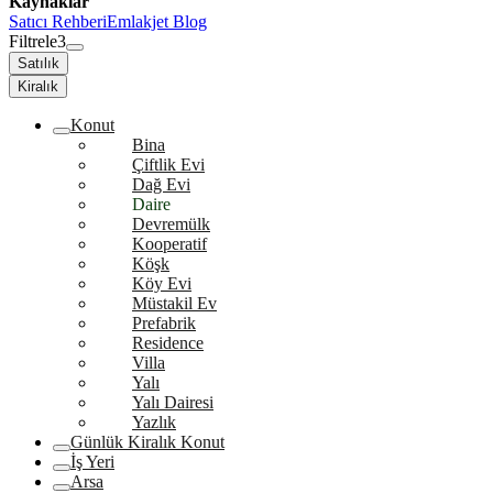
Kaynaklar
Satıcı Rehberi
Emlakjet Blog
Filtrele
3
Satılık
Kiralık
Konut
Bina
Çiftlik Evi
Dağ Evi
Daire
Devremülk
Kooperatif
Köşk
Köy Evi
Müstakil Ev
Prefabrik
Residence
Villa
Yalı
Yalı Dairesi
Yazlık
Günlük Kiralık Konut
İş Yeri
Arsa