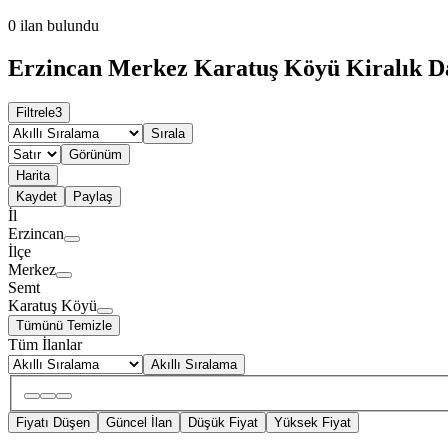
0
ilan bulundu
Erzincan Merkez Karatuş Köyü Kiralık Da
Filtrele
3
Sırala
Görünüm
Harita
Kaydet
Paylaş
İl
Erzincan
İlçe
Merkez
Semt
Karatuş Köyü
Tümünü Temizle
Tüm İlanlar
Akıllı Sıralama
Fiyatı Düşen
Güncel İlan
Düşük Fiyat
Yüksek Fiyat