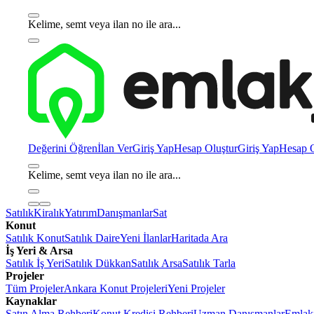
Kelime, semt veya ilan no ile ara...
Değerini Öğren
İlan Ver
Giriş Yap
Hesap Oluştur
Giriş Yap
Hesap O
Kelime, semt veya ilan no ile ara...
Satılık
Kiralık
Yatırım
Danışmanlar
Sat
Konut
Satılık Konut
Satılık Daire
Yeni İlanlar
Haritada Ara
İş Yeri & Arsa
Satılık İş Yeri
Satılık Dükkan
Satılık Arsa
Satılık Tarla
Projeler
Tüm Projeler
Ankara Konut Projeleri
Yeni Projeler
Kaynaklar
Satın Alma Rehberi
Konut Kredisi Rehberi
Uzman Danışmanlar
Emlakj