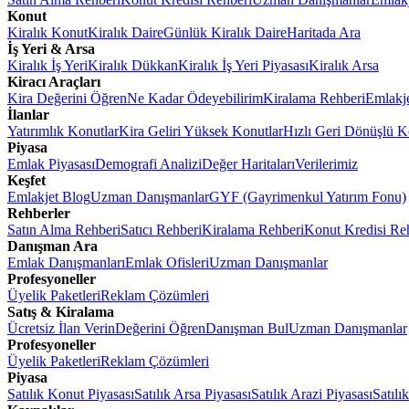
Konut
Kiralık Konut
Kiralık Daire
Günlük Kiralık Daire
Haritada Ara
İş Yeri & Arsa
Kiralık İş Yeri
Kiralık Dükkan
Kiralık İş Yeri Piyasası
Kiralık Arsa
Kiracı Araçları
Kira Değerini Öğren
Ne Kadar Ödeyebilirim
Kiralama Rehberi
Emlakj
İlanlar
Yatırımlık Konutlar
Kira Geliri Yüksek Konutlar
Hızlı Geri Dönüşlü K
Piyasa
Emlak Piyasası
Demografi Analizi
Değer Haritaları
Verilerimiz
Keşfet
Emlakjet Blog
Uzman Danışmanlar
GYF (Gayrimenkul Yatırım Fonu)
Rehberler
Satın Alma Rehberi
Satıcı Rehberi
Kiralama Rehberi
Konut Kredisi Re
Danışman Ara
Emlak Danışmanları
Emlak Ofisleri
Uzman Danışmanlar
Profesyoneller
Üyelik Paketleri
Reklam Çözümleri
Satış & Kiralama
Ücretsiz İlan Verin
Değerini Öğren
Danışman Bul
Uzman Danışmanlar
Profesyoneller
Üyelik Paketleri
Reklam Çözümleri
Piyasa
Satılık Konut Piyasası
Satılık Arsa Piyasası
Satılık Arazi Piyasası
Satılı