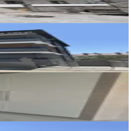
REMAX DEM
Burak Yıldız
Ara
Ayşe Uçar Özkan
Ara
REMAX DEM
Burak Yıldız