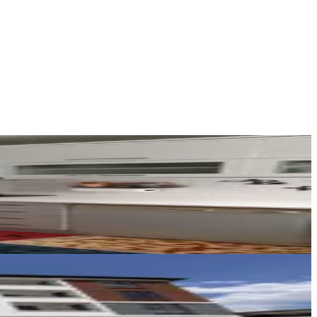
Salih Erden
Ara
REMAX DEM
Burak Yıldız
Ara