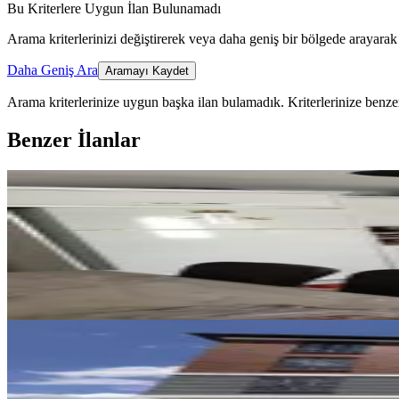
Bu Kriterlere Uygun İlan Bulunamadı
Arama kriterlerinizi değiştirerek veya daha geniş bir bölgede arayarak 
Daha Geniş Ara
Aramayı Kaydet
Arama kriterlerinize uygun başka ilan bulamadık.
Kriterlerinize benzer
Benzer İlanlar
YENİ
Temiz Bakımlı Daire
Merkez, Mimar Sinan Mahallesi
3+1
·
130 m²
·
Kot 1
·
06.08.2026
17.750 ₺
SIFIR BİNA
Remax Dem'den Cumhuriyet Mah.
Merkez, Başbağlar Mahallesi